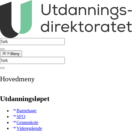
Meny
Hovedmeny
Utdanningsløpet
Barnehage
SFO
Grunnskole
Videregående