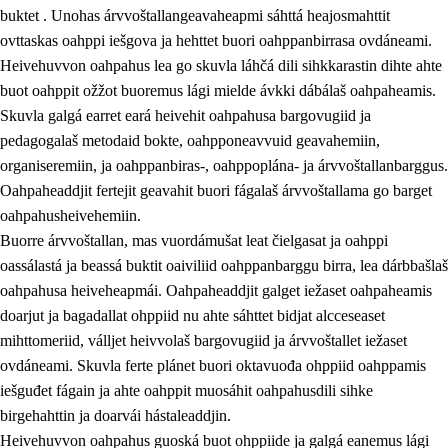
buktet . Unohas árvvoštallangeavaheapmi sáhttá heajosmahttit
ovttaskas oahppi iešgova ja hehttet buori oahppanbirrasa ovdáneami.
Heivehuvvon oahpahus lea go skuvla láhčá dili sihkkarastin dihte ahte
buot oahppit ožžot buoremus lági mielde ávkki dábálaš oahpaheamis.
Skuvla galgá earret eará heivehit oahpahusa bargovugiid ja
pedagogalaš metodaid bokte, oahpponeavvuid geavahemiin,
organiseremiin, ja oahppanbiras-, oahppoplána- ja árvvoštallanbarggus.
Oahpaheaddjit fertejit geavahit buori fágalaš árvvoštallama go barget
oahpahusheivehemiin.
Buorre árvvoštallan, mas vuordámušat leat čielgasat ja oahppi
oassálastá ja beassá buktit oaiviliid oahppanbarggu birra, lea dárbbašlaš
oahpahusa heiveheapmái. Oahpaheaddjit galget iežaset oahpaheamis
doarjut ja bagadallat ohppiid nu ahte sáhttet bidjat alcceseaset
mihttomeriid, válljet heivvolaš bargovugiid ja árvvoštallet iežaset
ovdáneami. Skuvla ferte plánet buori oktavuođa ohppiid oahppamis
iešguđet fágain ja ahte oahppit muosáhit oahpahusdili sihke
birgehahttin ja doarvái hástaleaddjin.
Heivehuvvon oahpahus guoská buot ohppiide ja galgá eanemus lági