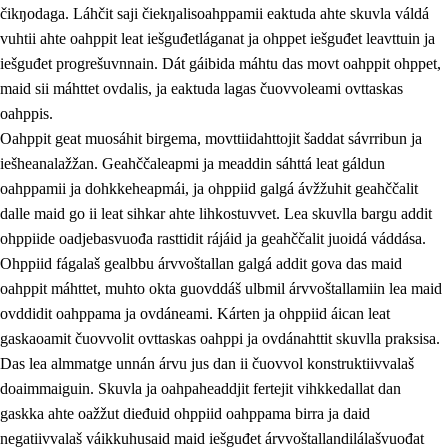
čikŋodaga. Láhčit saji čiekŋalisoahppamii eaktuda ahte skuvla váldá
vuhtii ahte oahppit leat iešguđetláganat ja ohppet iešguđet leavttuin ja
iešguđet progrešuvnnain. Dát gáibida máhtu das movt oahppit ohppet,
maid sii máhttet ovdalis, ja eaktuda lagas čuovvoleami ovttaskas
oahppis.
Oahppit geat muosáhit birgema, movttiidahttojit šaddat sávrribun ja
iešheanalažžan. Geahččaleapmi ja meaddin sáhttá leat gáldun
oahppamii ja dohkkeheapmái, ja ohppiid galgá ávžžuhit geahččalit
dalle maid go ii leat sihkar ahte lihkostuvvet. Lea skuvlla bargu addit
ohppiide oadjebasvuođa rasttidit rájáid ja geahččalit juoidá váddása.
Ohppiid fágalaš gealbbu árvvoštallan galgá addit gova das maid
oahppit máhttet, muhto okta guovddáš ulbmil árvvoštallamiin lea maid
ovddidit oahppama ja ovdáneami. Kárten ja ohppiid áican leat
gaskaoamit čuovvolit ovttaskas oahppi ja ovdánahttit skuvlla praksisa.
Das lea almmatge unnán árvu jus dan ii čuovvol konstruktiivvalaš
doaimmaiguin. Skuvla ja oahpaheaddjit fertejit vihkkedallat dan
gaskka ahte oažžut dieđuid ohppiid oahppama birra ja daid
negatiivvalaš váikkuhusaid maid iešguđet árvvoštallandilálašvuođat