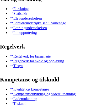
Forskning
Statistikk
Elevundersøkelsen
Foreldreundersøkelsen i barnehage
Lærlingundersøkelsen
Innrapportering
Regelverk
Regelverk for barnehage
Regelverk for skole og opplæring
Tilsyn
Kompetanse og tilskudd
Kvalitet og kompetanse
Kompetanseutvikling og videreutdanning
Lederutdanning
Tilskudd