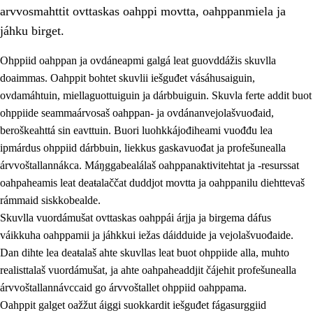
arvvosmahttit ovttaskas oahppi movtta, oahppanmiela ja
jáhku birget.
Ohppiid oahppan ja ovdáneapmi galgá leat guovddážis skuvlla
doaimmas. Oahppit bohtet skuvlii iešguđet vásáhusaiguin,
ovdamáhtuin, miellaguottuiguin ja dárbbuiguin. Skuvla ferte addit buot
ohppiide seammaárvosaš oahppan- ja ovdánanvejolašvuođaid,
beroškeahttá sin eavttuin. Buori luohkkájođiheami vuođđu lea
ipmárdus ohppiid dárbbuin, liekkus gaskavuođat ja profešunealla
árvvoštallannákca. Máŋggabealálaš oahppanaktivitehtat ja -resurssat
3.
Skuvlla praksisa prinsihpat
oahpaheamis leat deaŧalaččat duddjot movtta ja oahppanilu diehttevaš
3.1
Fátmmasteaddji oahppanbiras
rámmaid siskkobealde.
Skuvlla vuordámušat ovttaskas oahppái árjja ja birgema dáfus
3.2
Oahpaheapmi ja heivehuvvon oahpahus
váikkuha oahppamii ja jáhkkui iežas dáidduide ja vejolašvuođaide.
3.3
Ovttasbargu ruovttu ja skuvlla gaskka
Dan dihte lea deaŧalaš ahte skuvllas leat buot ohppiide alla, muhto
realisttalaš vuordámušat, ja ahte oahpaheaddjit čájehit profešunealla
3.4
Oahpahus oahppofitnodagas ja bargoeallimis
árvvoštallannávccaid go árvvoštallet ohppiid oahppama.
3.5
Profešuvdnasearvevuohta ja skuvlaovdáneapmi
Oahppit galget oažžut áiggi suokkardit iešguđet fágasurggiid