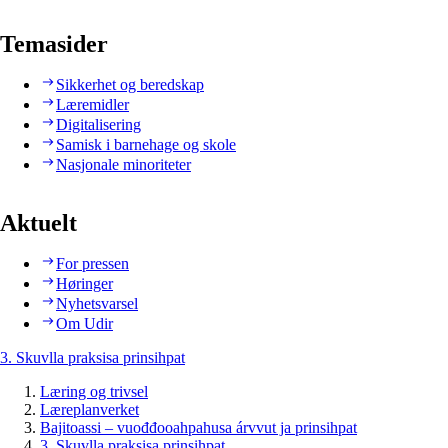
Temasider
Sikkerhet og beredskap
Læremidler
Digitalisering
Samisk i barnehage og skole
Nasjonale minoriteter
Aktuelt
For pressen
Høringer
Nyhetsvarsel
Om Udir
3. Skuvlla praksisa prinsihpat
Læring og trivsel
Læreplanverket
Bajitoassi – vuođđooahpahusa árvvut ja prinsihpat
3. Skuvlla praksisa prinsihpat