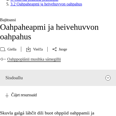
3.2 Oahpaheapmi ja heivehuvvon oahpahus
Bajitoassi
Oahpaheapmi ja heivehuvvon
oahpahus
Giella
Viečča
Juoge
Oahppoplánii musihka sámegillii
Sisdoallu
Čájet resurssaid
Skuvla galgá láhčit dili buot ohppiid oahppamii ja