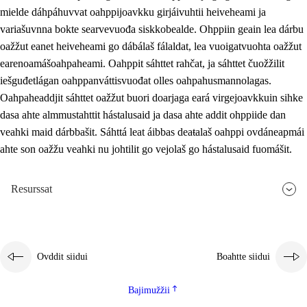
mielde dáhpáhuvvat oahppijoavkku girjáivuhtii heiveheami ja
variašuvnna bokte searvevuođa siskkobealde. Ohppiin geain lea dárbu
oažžut eanet heiveheami go dábálaš fálaldat, lea vuoigatvuohta oažžut
earenoamášoahpaheami. Oahppit sáhttet rahčat, ja sáhttet čuožžilit
iešguđetlágan oahppanváttisvuođat olles oahpahusmannolagas.
Oahpaheaddjit sáhttet oažžut buori doarjaga eará virgejoavkkuin sihke
dasa ahte almmustahttit hástalusaid ja dasa ahte addit ohppiide dan
veahki maid dárbbašit. Sáhttá leat áibbas deaŧalaš oahppi ovdáneapmái
ahte son oažžu veahki nu johtilit go vejolaš go hástalusaid fuomášit.
Resurssat
Ovddit siidui
Boahtte siidui
Bajimužžii