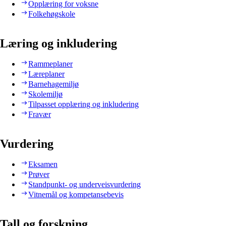
Opplæring for voksne
Folkehøgskole
Læring og inkludering
Rammeplaner
Læreplaner
Barnehagemiljø
Skolemiljø
Tilpasset opplæring og inkludering
Fravær
Vurdering
Eksamen
Prøver
Standpunkt- og underveisvurdering
Vitnemål og kompetansebevis
Tall og forskning