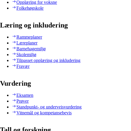
Opplæring for voksne
Folkehøgskole
Læring og inkludering
Rammeplaner
Læreplaner
Barnehagemiljø
Skolemiljø
Tilpasset opplæring og inkludering
Fravær
Vurdering
Eksamen
Prøver
Standpunkt- og underveisvurdering
Vitnemål og kompetansebevis
Tall og forskning