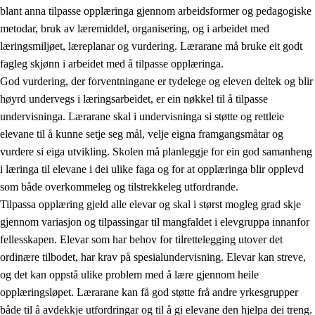
blant anna tilpasse opplæringa gjennom arbeidsformer og pedagogiske
metodar, bruk av læremiddel, organisering, og i arbeidet med
læringsmiljøet, læreplanar og vurdering. Lærarane må bruke eit godt
fagleg skjønn i arbeidet med å tilpasse opplæringa.
God vurdering, der forventningane er tydelege og eleven deltek og blir
høyrd undervegs i læringsarbeidet, er ein nøkkel til å tilpasse
undervisninga. Lærarane skal i undervisninga si støtte og rettleie
elevane til å kunne setje seg mål, velje eigna framgangsmåtar og
vurdere si eiga utvikling. Skolen må planleggje for ein god samanheng
i læringa til elevane i dei ulike faga og for at opplæringa blir opplevd
som både overkommeleg og tilstrekkeleg utfordrande.
Tilpassa opplæring gjeld alle elevar og skal i størst mogleg grad skje
gjennom variasjon og tilpassingar til mangfaldet i elevgruppa innanfor
fellesskapen. Elevar som har behov for tilrettelegging utover det
ordinære tilbodet, har krav på spesialundervisning. Elevar kan streve,
og det kan oppstå ulike problem med å lære gjennom heile
opplæringsløpet. Lærarane kan få god støtte frå andre yrkesgrupper
både til å avdekkje utfordringar og til å gi elevane den hjelpa dei treng.