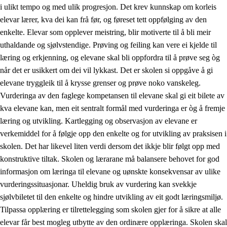
i ulikt tempo og med ulik progresjon. Det krev kunnskap om korleis
elevar lærer, kva dei kan frå før, og føreset tett oppfølging av den
enkelte. Elevar som opplever meistring, blir motiverte til å bli meir
uthaldande og sjølvstendige. Prøving og feiling kan vere ei kjelde til
læring og erkjenning, og elevane skal bli oppfordra til å prøve seg òg
når det er usikkert om dei vil lykkast. Det er skolen si oppgåve å gi
elevane tryggleik til å krysse grenser og prøve noko vanskeleg.
Vurderinga av den faglege kompetansen til elevane skal gi eit bilete av
kva elevane kan, men eit sentralt formål med vurderinga er òg å fremje
læring og utvikling. Kartlegging og observasjon av elevane er
verkemiddel for å følgje opp den enkelte og for utvikling av praksisen i
skolen. Det har likevel liten verdi dersom det ikkje blir følgt opp med
konstruktive tiltak. Skolen og lærarane må balansere behovet for god
informasjon om læringa til elevane og uønskte konsekvensar av ulike
vurderingssituasjonar. Uheldig bruk av vurdering kan svekkje
sjølvbiletet til den enkelte og hindre utvikling av eit godt læringsmiljø.
Tilpassa opplæring er tilrettelegging som skolen gjer for å sikre at alle
elevar får best mogleg utbytte av den ordinære opplæringa. Skolen skal