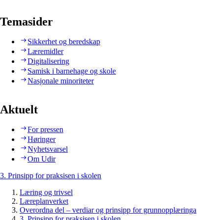
Temasider
Sikkerhet og beredskap
Læremidler
Digitalisering
Samisk i barnehage og skole
Nasjonale minoriteter
Aktuelt
For pressen
Høringer
Nyhetsvarsel
Om Udir
3. Prinsipp for praksisen i skolen
Læring og trivsel
Læreplanverket
Overordna del – verdiar og prinsipp for grunnopplæringa
3. Prinsipp for praksisen i skolen