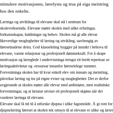
stimulere motivasjonen, lærelysta og trua på eiga meistring
hos den enkelte.
Læringa og utviklinga til elevane skal stå i sentrum for
skoleverksemda. Elevane møter skolen med ulike erfaringar,
forkunnskapar, haldningar og behov. Skolen må gi alle elevar
likeverdige moglegheiter til læring og utvikling, uavhengig av
føresetnadene deira. God klasseleiing byggjer på innsikt i behova til
elevane, varme relasjonar og profesjonell dømmekraft. For å skape
motivasjon og læreglede i undervisninga trengst eit breitt repertoar av
3.
Prinsipp for praksisen i skolen
læringsaktivitetar og -ressursar innanfor føreseielege rammer.
3.1
Eit inkluderande læringsmiljø
Forventninga skolen har til kvar enkelt elev om innsats og meistring,
påverkar læring og tru på eigne evner og moglegheiter. Det er derfor
3.2
Undervisning og tilpassa opplæring
avgjerande at skolen møter alle elevar med ambisiøse, men realistiske
3.3
Samarbeid mellom heim og skole
forventningar, og at lærarar utviser eit profesjonelt skjønn når dei
vurderer læringa til elevane.
3.4
Opplæring i lærebedrift og arbeidsliv
Elevane skal få tid til å utforske djupna i ulike fagområde. Å gi rom for
3.5
Profesjonsfellesskap og skoleutvikling
djupnelæring føreset at skolen tek omsyn til at elevane er ulike og lærer