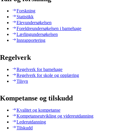
Forskning
Statistikk
Elevundersøkelsen
Foreldreundersøkelsen i barnehage
Lærlingundersøkelsen
Innrapportering
Regelverk
Regelverk for barnehage
Regelverk for skole og opplæring
Tilsyn
Kompetanse og tilskudd
Kvalitet og kompetanse
Kompetanseutvikling og videreutdanning
Lederutdanning
Tilskudd