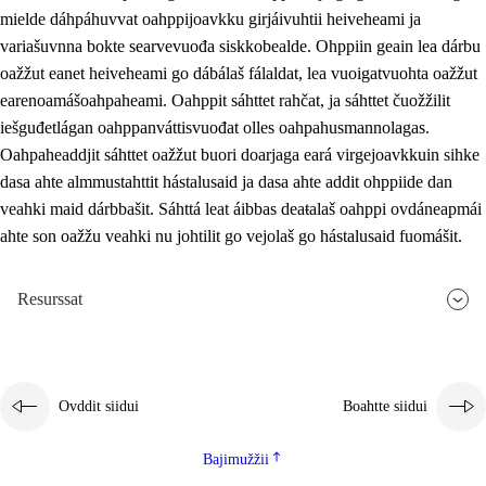
mielde dáhpáhuvvat oahppijoavkku girjáivuhtii heiveheami ja
variašuvnna bokte searvevuođa siskkobealde. Ohppiin geain lea dárbu
oažžut eanet heiveheami go dábálaš fálaldat, lea vuoigatvuohta oažžut
earenoamášoahpaheami. Oahppit sáhttet rahčat, ja sáhttet čuožžilit
iešguđetlágan oahppanváttisvuođat olles oahpahusmannolagas.
Oahpaheaddjit sáhttet oažžut buori doarjaga eará virgejoavkkuin sihke
dasa ahte almmustahttit hástalusaid ja dasa ahte addit ohppiide dan
veahki maid dárbbašit. Sáhttá leat áibbas deaŧalaš oahppi ovdáneapmái
ahte son oažžu veahki nu johtilit go vejolaš go hástalusaid fuomášit.
Resurssat
Ovddit siidui
Boahtte siidui
Bajimužžii