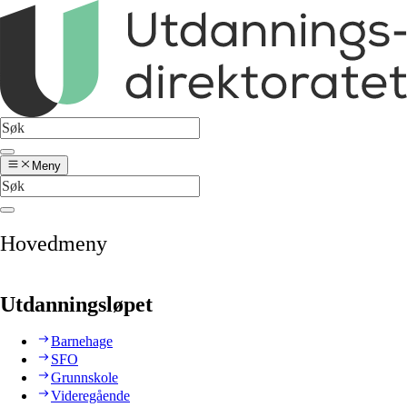
Meny
Hovedmeny
Utdanningsløpet
Barnehage
SFO
Grunnskole
Videregående