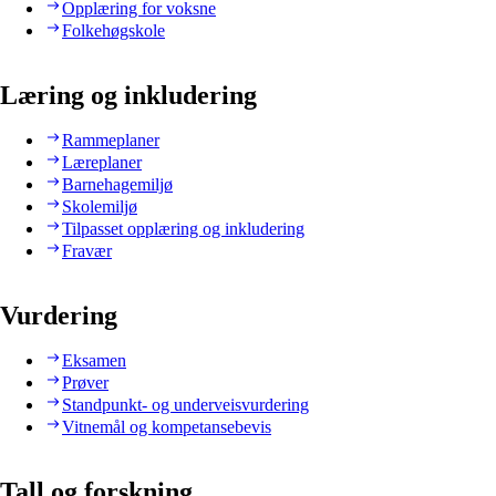
Opplæring for voksne
Folkehøgskole
Læring og inkludering
Rammeplaner
Læreplaner
Barnehagemiljø
Skolemiljø
Tilpasset opplæring og inkludering
Fravær
Vurdering
Eksamen
Prøver
Standpunkt- og underveisvurdering
Vitnemål og kompetansebevis
Tall og forskning