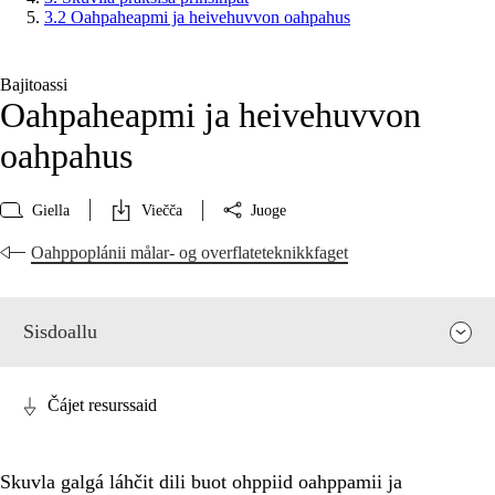
3.2 Oahpaheapmi ja heivehuvvon oahpahus
Bajitoassi
Oahpaheapmi ja heivehuvvon
oahpahus
Giella
Viečča
Juoge
Oahppoplánii målar- og overflateteknikkfaget
Sisdoallu
Čájet resurssaid
Skuvla galgá láhčit dili buot ohppiid oahppamii ja