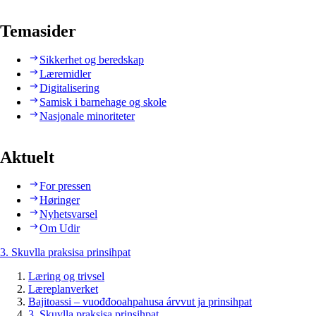
Temasider
Sikkerhet og beredskap
Læremidler
Digitalisering
Samisk i barnehage og skole
Nasjonale minoriteter
Aktuelt
For pressen
Høringer
Nyhetsvarsel
Om Udir
3. Skuvlla praksisa prinsihpat
Læring og trivsel
Læreplanverket
Bajitoassi – vuođđooahpahusa árvvut ja prinsihpat
3. Skuvlla praksisa prinsihpat