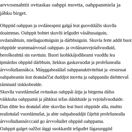
arvvosmahttit ovttaskas oahppi movtta, oahppanmiela ja
jáhku birget.
Ohppiid oahppan ja ovdáneapmi galgá leat guovddážis skuvlla
doaimmas. Oahppit bohtet skuvlii iešguđet vásáhusaiguin,
ovdamáhtuin, miellaguottuiguin ja dárbbuiguin. Skuvla ferte addit buot
ohppiide seammaárvosaš oahppan- ja ovdánanvejolašvuođaid,
beroškeahttá sin eavttuin. Buori luohkkájođiheami vuođđu lea
ipmárdus ohppiid dárbbuin, liekkus gaskavuođat ja profešunealla
árvvoštallannákca. Máŋggabealálaš oahppanaktivitehtat ja -resurssat
3.
Skuvlla praksisa prinsihpat
oahpaheamis leat deaŧalaččat duddjot movtta ja oahppanilu diehttevaš
3.1
Fátmmasteaddji oahppanbiras
rámmaid siskkobealde.
Skuvlla vuordámušat ovttaskas oahppái árjja ja birgema dáfus
3.2
Oahpaheapmi ja heivehuvvon oahpahus
váikkuha oahppamii ja jáhkkui iežas dáidduide ja vejolašvuođaide.
3.3
Ovttasbargu ruovttu ja skuvlla gaskka
Dan dihte lea deaŧalaš ahte skuvllas leat buot ohppiide alla, muhto
realisttalaš vuordámušat, ja ahte oahpaheaddjit čájehit profešunealla
3.4
Oahpahus oahppofitnodagas ja bargoeallimis
árvvoštallannávccaid go árvvoštallet ohppiid oahppama.
3.5
Profešuvdnasearvevuohta ja skuvlaovdáneapmi
Oahppit galget oažžut áiggi suokkardit iešguđet fágasurggiid