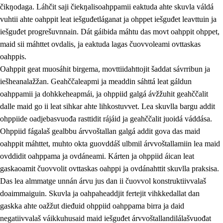
čikŋodaga. Láhčit saji čiekŋalisoahppamii eaktuda ahte skuvla váldá
vuhtii ahte oahppit leat iešguđetláganat ja ohppet iešguđet leavttuin ja
iešguđet progrešuvnnain. Dát gáibida máhtu das movt oahppit ohppet,
maid sii máhttet ovdalis, ja eaktuda lagas čuovvoleami ovttaskas
oahppis.
Oahppit geat muosáhit birgema, movttiidahttojit šaddat sávrribun ja
iešheanalažžan. Geahččaleapmi ja meaddin sáhttá leat gáldun
oahppamii ja dohkkeheapmái, ja ohppiid galgá ávžžuhit geahččalit
dalle maid go ii leat sihkar ahte lihkostuvvet. Lea skuvlla bargu addit
ohppiide oadjebasvuođa rasttidit rájáid ja geahččalit juoidá váddása.
Ohppiid fágalaš gealbbu árvvoštallan galgá addit gova das maid
oahppit máhttet, muhto okta guovddáš ulbmil árvvoštallamiin lea maid
ovddidit oahppama ja ovdáneami. Kárten ja ohppiid áican leat
gaskaoamit čuovvolit ovttaskas oahppi ja ovdánahttit skuvlla praksisa.
Das lea almmatge unnán árvu jus dan ii čuovvol konstruktiivvalaš
doaimmaiguin. Skuvla ja oahpaheaddjit fertejit vihkkedallat dan
gaskka ahte oažžut dieđuid ohppiid oahppama birra ja daid
negatiivvalaš váikkuhusaid maid iešguđet árvvoštallandilálašvuođat