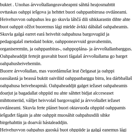
buktet . Unohas árvvoštallangeavaheapmi sáhttá heajosmahttit
ovttaskas oahppi iešgova ja hehttet buori oahppanbirrasa ovdáneami.
Heivehuvvon oahpahus lea go skuvla láhčá dili sihkkarastin dihte ahte
buot oahppit ožžot buoremus lági mielde ávkki dábálaš oahpaheamis.
Skuvla galgá earret eará heivehit oahpahusa bargovugiid ja
pedagogalaš metodaid bokte, oahpponeavvuid geavahemiin,
organiseremiin, ja oahppanbiras-, oahppoplána- ja árvvoštallanbarggus.
Oahpaheaddjit fertejit geavahit buori fágalaš árvvoštallama go barget
oahpahusheivehemiin.
Buorre árvvoštallan, mas vuordámušat leat čielgasat ja oahppi
oassálastá ja beassá buktit oaiviliid oahppanbarggu birra, lea dárbbašlaš
oahpahusa heiveheapmái. Oahpaheaddjit galget iežaset oahpaheamis
doarjut ja bagadallat ohppiid nu ahte sáhttet bidjat alcceseaset
mihttomeriid, válljet heivvolaš bargovugiid ja árvvoštallet iežaset
ovdáneami. Skuvla ferte plánet buori oktavuođa ohppiid oahppamis
iešguđet fágain ja ahte oahppit muosáhit oahpahusdili sihke
birgehahttin ja doarvái hástaleaddjin.
Heivehuvvon oahpahus guoská buot ohppiide ja galgá eanemus lági