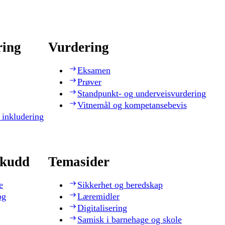
ring
Vurdering
Eksamen
Prøver
Standpunkt- og underveisvurdering
Vitnemål og kompetansebevis
 inkludering
skudd
Temasider
e
Sikkerhet og beredskap
og
Læremidler
Digitalisering
Samisk i barnehage og skole