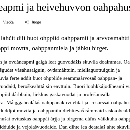
apmi ja heivehuvvon oahpahu
Viečča
Juoge
láhčit dili buot ohppiid oahppamii ja arvvosmahtti
hppi movtta, oahppanmiela ja jáhku birget.
 ja ovdáneapmi galgá leat guovddážis skuvlla doaimmas. Oa
ešguđet vásáhusaiguin, ovdamáhtuin, miellaguottuiguin ja
uvla ferte addit buot ohppiide seammaárvosaš oahppan- ja
uođaid, beroškeahttá sin eavttuin. Buori luohkkájođiheami 
ppiid dárbbuin, liekkus gaskavuođat ja profešunealla
ca. Máŋggabealálaš oahppanaktivitehtat ja -resurssat oahpahe
t duddjot movtta ja oahppanilu diehttevaš rámmaid siskkobeald
ušat ovttaskas oahppái árjja ja birgema dáfus váikkuha oahp
idduide ja vejolašvuođaide. Dan dihte lea deaŧalaš ahte skuvll