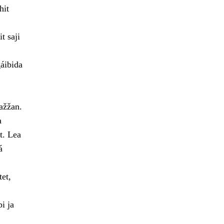
hit
t saji
gáibida
ažžan.
a
t. Lea
á
et,
i ja