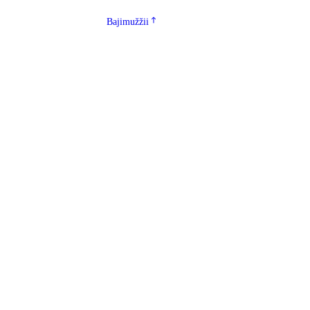
Bajimužžii