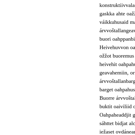
konstruktiivvala
gaskka ahte oaž
váikkuhusaid ma
árvvoštallangeav
buori oahppanbi
Heivehuvvon oah
ožžot buoremus 
heivehit oahpah
geavahemiin, or
árvvoštallanbarg
barget oahpahus
Buorre árvvoštal
buktit oaivilii
Oahpaheaddjit g
sáhttet bidjat a
iežaset ovdánea