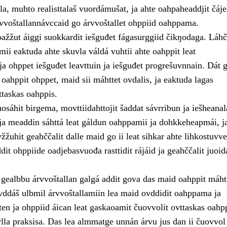
la, muhto realisttalaš vuordámušat, ja ahte oahpaheaddjit čáje
rvvoštallannávccaid go árvvoštallet ohppiid oahppama.
ažžut áiggi suokkardit iešguđet fágasurggiid čikŋodaga. Láhči
ii eaktuda ahte skuvla váldá vuhtii ahte oahppit leat
ja ohppet iešguđet leavttuin ja iešguđet progrešuvnnain. Dát 
ahppit ohppet, maid sii máhttet ovdalis, ja eaktuda lagas
taskas oahppis.
sáhit birgema, movttiidahttojit šaddat sávrribun ja iešheanal
a meaddin sáhttá leat gáldun oahppamii ja dohkkeheapmái, j
žžuhit geahččalit dalle maid go ii leat sihkar ahte lihkostuvve
dit ohppiide oadjebasvuođa rasttidit rájáid ja geahččalit juoid
 gealbbu árvvoštallan galgá addit gova das maid oahppit máhtt
ddáš ulbmil árvvoštallamiin lea maid ovddidit oahppama ja
en ja ohppiid áican leat gaskaoamit čuovvolit ovttaskas oahpp
vlla praksisa. Das lea almmatge unnán árvu jus dan ii čuovvol