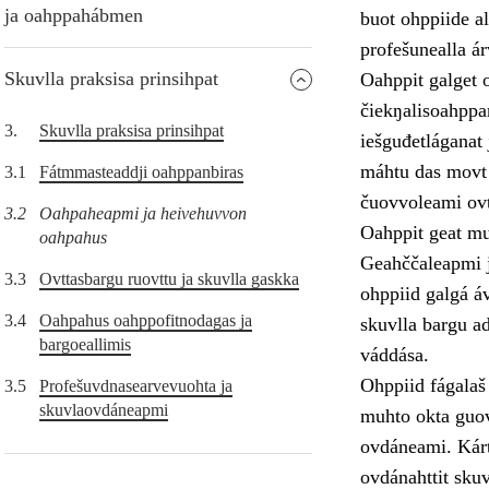
ja oahppahábmen
buot ohppiide al
profešunealla á
Skuvlla praksisa prinsihpat
Oahppit galget o
čiekŋalisoahppam
3.
Skuvlla praksisa prinsihpat
iešguđetláganat 
máhtu das movt o
3.1
Fátmmasteaddji oahppanbiras
čuovvoleami ovt
3.2
Oahpaheapmi ja heivehuvvon
Oahppit geat muo
oahpahus
Geahččaleapmi j
3.3
Ovttasbargu ruovttu ja skuvlla gaskka
ohppiid galgá áv
3.4
Oahpahus oahppofitnodagas ja
skuvlla bargu ad
bargoeallimis
váddása.
Ohppiid fágalaš
3.5
Profešuvdnasearvevuohta ja
skuvlaovdáneapmi
muhto okta guov
ovdáneami. Kárt
ovdánahttit sku