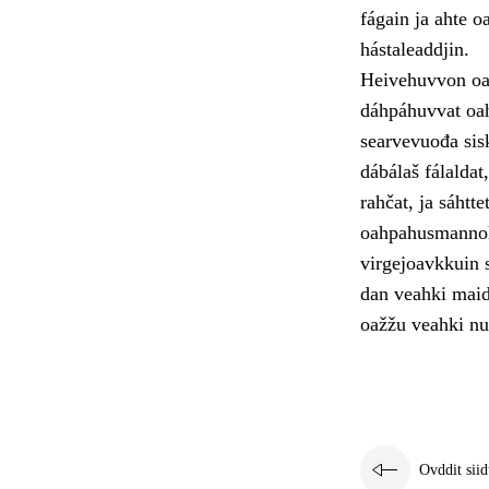
fágain ja ahte o
hástaleaddjin.
Heivehuvvon oah
dáhpáhuvvat oah
searvevuođa sis
dábálaš fálalda
rahčat, ja sáhtt
oahpahusmannola
virgejoavkkuin s
dan veahki maid
oažžu veahki nu 
Ovddit siid