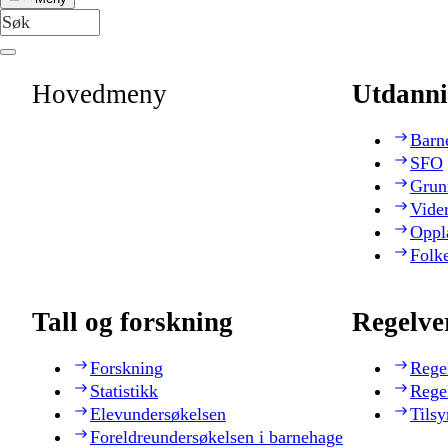
Hovedmeny
Utdanni
Barn
SFO
Grun
Vide
Oppl
Folk
Tall og forskning
Regelve
Forskning
Rege
Statistikk
Rege
Elevundersøkelsen
Tilsy
Foreldreundersøkelsen i barnehage