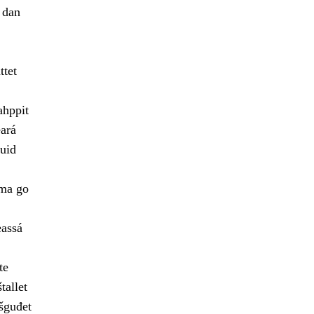
 dan
ttet
ahppit
ará
uid
ama go
eassá
te
tallet
šguđet