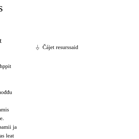
s
t
Čájet resurssaid
hppit
vuođđu
amis
e.
pamii ja
as leat