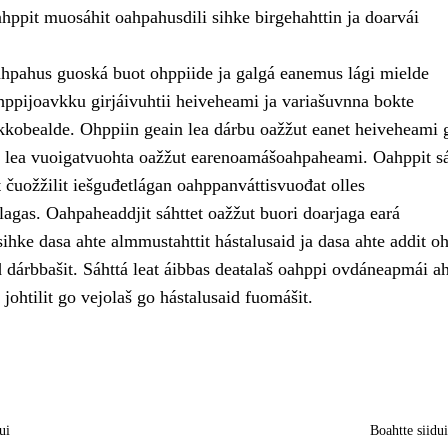
ahppit muosáhit oahpahusdili sihke birgehahttin ja doarvái
pahus guoská buot ohppiide ja galgá eanemus lági mielde
ppijoavkku girjáivuhtii heiveheami ja variašuvnna bokte
kkobealde. Ohppiin geain lea dárbu oažžut eanet heiveheami 
t, lea vuoigatvuohta oažžut earenoamášoahpaheami. Oahppit sá
et čuožžilit iešguđetlágan oahppanváttisvuođat olles
gas. Oahpaheaddjit sáhttet oažžut buori doarjaga eará
ihke dasa ahte almmustahttit hástalusaid ja dasa ahte addit o
 dárbbašit. Sáhttá leat áibbas deaŧalaš oahppi ovdáneapmái ah
johtilit go vejolaš go hástalusaid fuomášit.
ui
Boahtte siidu