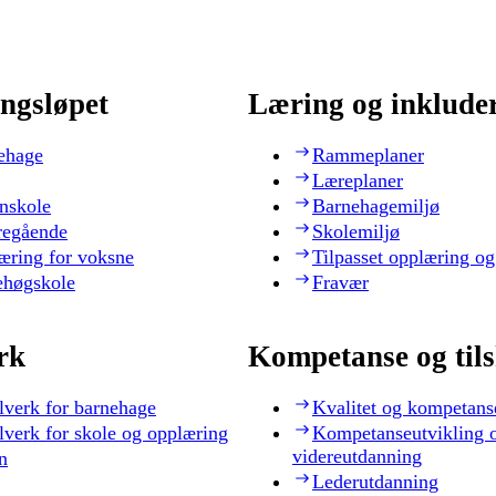
ngsløpet
Læring og inklude
ehage
Rammeplaner
Læreplaner
nskole
Barnehagemiljø
regående
Skolemiljø
æring for voksne
Tilpasset opplæring og
ehøgskole
Fravær
rk
Kompetanse og til
lverk for barnehage
Kvalitet og kompetans
lverk for skole og opplæring
Kompetanseutvikling 
videreutdanning
n
Lederutdanning