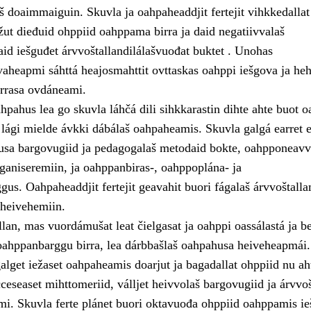
š doaimmaiguin. Skuvla ja oahpaheaddjit fertejit vihkkedallat
žut dieđuid ohppiid oahppama birra ja daid negatiivvalaš
id iešguđet árvvoštallandilálašvuođat buktet . Unohas
aheapmi sáhttá heajosmahttit ovttaskas oahppi iešgova ja heh
rrasa ovdáneami.
pahus lea go skuvla láhčá dili sihkkarastin dihte ahte buot o
lági mielde ávkki dábálaš oahpaheamis. Skuvla galgá earret e
usa bargovugiid ja pedagogalaš metodaid bokte, oahpponeavv
ganiseremiin, ja oahppanbiras-, oahppoplána- ja
gus. Oahpaheaddjit fertejit geavahit buori fágalaš árvvoštall
heivehemiin.
lan, mas vuordámušat leat čielgasat ja oahppi oassálastá ja b
d oahppanbarggu birra, lea dárbbašlaš oahpahusa heiveheapmái.
alget iežaset oahpaheamis doarjut ja bagadallat ohppiid nu ah
lcceseaset mihttomeriid, válljet heivvolaš bargovugiid ja árvvoš
mi. Skuvla ferte plánet buori oktavuođa ohppiid oahppamis ie