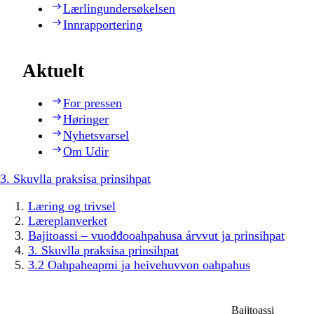
Lærlingundersøkelsen
Innrapportering
Aktuelt
For pressen
Høringer
Nyhetsvarsel
Om Udir
3. Skuvlla praksisa prinsihpat
Læring og trivsel
Læreplanverket
Bajitoassi – vuođđooahpahusa árvvut ja prinsihpat
3. Skuvlla praksisa prinsihpat
3.2 Oahpaheapmi ja heivehuvvon oahpahus
Bajitoassi