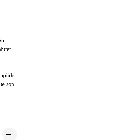
go
httet
hppiide
te son
i