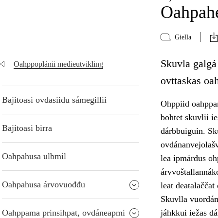
Oahpahe
Giella
Skuvla galgá 
Oahppoplánii medieutvikling
ovttaskas oa
Bajitoasi ovdasiidu sámegillii
Ohppiid oahppan
bohtet skuvlii i
Bajitoasi birra
dárbbuiguin. Sk
ovdánanvejolašv
Oahpahusa ulbmil
lea ipmárdus oh
árvvoštallannák
Oahpahusa árvovuođđu
leat deaŧalačča
Skuvlla vuordám
Oahppama prinsihpat, ovdáneapmi
jáhkkui iežas dá