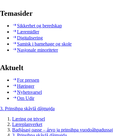
Temasider
Sikkerhet og beredskap
Læremidler
Digitalisering
Samisk i barnehage og skole
Nasjonale minoriteter
Aktuelt
For pressen
Høringer
Nyhetsvarsel
Om Udir
3. Prinsihpa skåvlå dåjmajda
Læring og trivsel
Læreplanverket
Badjásasj oasse – árvo ja prinsihpa vuodoåhpadussaj
3. Prinsihpa skåvlå dåjmajda