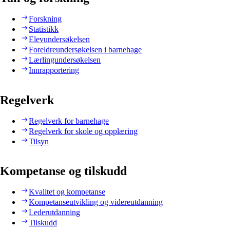
Forskning
Statistikk
Elevundersøkelsen
Foreldreundersøkelsen i barnehage
Lærlingundersøkelsen
Innrapportering
Regelverk
Regelverk for barnehage
Regelverk for skole og opplæring
Tilsyn
Kompetanse og tilskudd
Kvalitet og kompetanse
Kompetanseutvikling og videreutdanning
Lederutdanning
Tilskudd