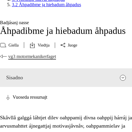
3.2 Åhpadibme ja hiebadum åhpadus
Badjásasj oasse
Åhpadibme ja hiebadum åhpadus
Giella
Viedtja
Juoge
vg3 motormekanikerfaget
Sisadno
Vuoseda ressursajt
Skåvllå galggá láhtjet dilev oahppamij divna oahppij hárráj ja
arvusmahttet ájnegattjaj motivasjåvnåv, oahppammielav ja