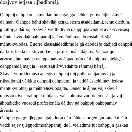
doajvov ietjasa rijbadibmáj.
Oahppij oahppam ja åvddånibme galggá liehket guovdátjin skåvlå
dåjman. Oahppe båhti skåvllåj geŋga sierra åtsådallamij, ieme diedujn,
guottoj ja dárboj. Skåvllå viertti divna oahppijda vaddet avtaárvvusasj
máhttelisvuodajt oahppamij ja åvddånibmáj, berustahtek sijá
máhtukvuodas. Buorre klassajådedibme le gå dåbddi ja dádjadi oahppij
dárbov, liekkos aktijvuodav ja profesjonála dájdov. Vaj oadtjot
arvusmahttemav ja oahppamávov åhpadusán dárbahip moattelágásj
3.
Prinsihpa skåvlå dåjmajda
oahppamdåjmajt ja – resursajt árvvedahtte rámmaj hárráj.
3.1
Sebrudahtte oahppambirás
Skåvlå vuorddemusá ájnegis oahppáj mij gullu rahtjamussaj ja
rijbadibmáj vájkkut oahppij oahppamij ja vaddá åskeldimev ietjasa
3.2
Åhpadibme ja hiebadum åhpadus
máhtukvuohtaj ja máhttelisvuodajda. Danen le ájnas vaj skåvllå
3.3
Aktisasjbarggo sijda ja skåvlå gaskan
duosstu divna oahppijt rahtjalis, valla almma vuorddemusáj, ja vaj
åhpadiddje vuosedi profesjonála dájdov gå oahppij oahppamav
3.4
Åhpadus åhpadusvidnudagán ja barggoiellemin
árvustalli.
3.5
Profesjåvnåaktisasjvuohta ja skåvllååvddånibme
Oahppe galggi tjiegŋudagájt duon dán fáhkasuorgen guoradallat. Gå
vaddi sajev tjiegŋodimoahppamij, de li vieledime jut oahppijn gaskan