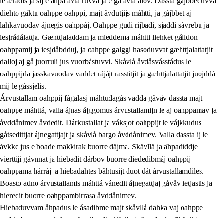
le ærádis ja sij e åhpa avta ruvva ja e ga avta ålov. Dassta gájbbeduvvá
diehto gåktu oahppe oahppi, majt åvdutjijs máhtti, ja gájbbet aj
lahkavuodav ájnegis oahppáj. Oahppe gudi rijbadi, sjaddi sávrebu ja
iesjrádálattja. Gæhttjaladdam ja mieddema máhtti liehket gálldon
oahppamij ja iesjdåbdduj, ja oahppe galggi hasoduvvat gæhttjalattatjit
dalloj aj gå juorruli jus vuorbástuvvi. Skåvlå åvdåsvásstádus le
oahppijda jasskavuodav vaddet rájájt rasstitjit ja gæhttjalattatjit juojddá
mij le gássjelis.
Árvustallam oahppij fágalasj máhtudagás vadda gåvåv dassta majt
oahppe máhttá, valla ájnas ájggomus árvustallamijn le aj oahppamav ja
åvddånimev åvdedit. Dárkustallat ja váksjot oahppijt le vájkkudus
gåtsedittjat ájnegattjajt ja skåvlå bargo åvddånimev. Valla dassta ij le
ávkke jus e boade makkirak buorre dåjma. Skåvllå ja åhpadiddje
vierttiji gávnnat ja hiebadit dárbov buorre diededibmáj oahppij
oahppama hárráj ja hiebadahtes båhtusijt duot dát árvustallamdiles.
Boasto adno árvustallamis máhttá vánedit ájnegattjaj gåvåv ietjastis ja
hieredit buorre oahppambirrasa åvddånimev.
Hiebaduvvam åhpadus le ásadibme majt skåvllå dahka vaj oahppe