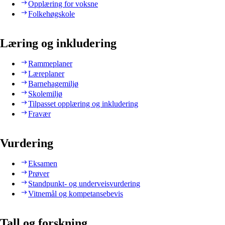
Opplæring for voksne
Folkehøgskole
Læring og inkludering
Rammeplaner
Læreplaner
Barnehagemiljø
Skolemiljø
Tilpasset opplæring og inkludering
Fravær
Vurdering
Eksamen
Prøver
Standpunkt- og underveisvurdering
Vitnemål og kompetansebevis
Tall og forskning