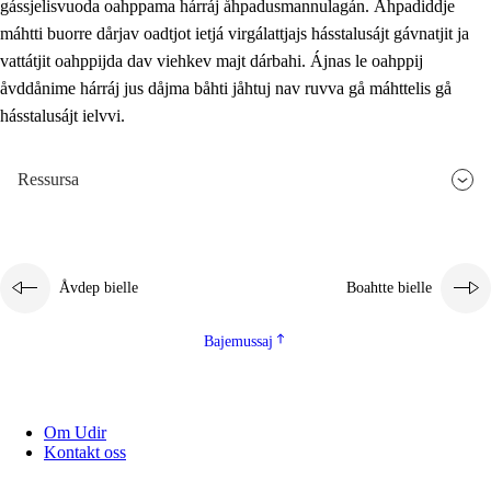
gássjelisvuoda oahppama hárráj åhpadusmannulagán. Åhpadiddje
máhtti buorre dårjav oadtjot ietjá virgálattjajs hásstalusájt gávnatjit ja
vattátjit oahppijda dav viehkev majt dárbahi. Ájnas le oahppij
åvddånime hárráj jus dåjma båhti jåhtuj nav ruvva gå máhttelis gå
hásstalusájt ielvvi.
Ressursa
Åvdep bielle
Boahtte bielle
Bajemussaj
Om Udir
Kontakt oss