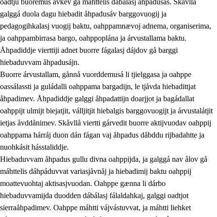
oadtju buoremus ávkev gå máhttelis dábálasj åhpadusás. Skåvllå
galggá duola dagu hiebadit åhpadusáv barggovuogij ja
pedagogihkalasj vuogij baktu, oahppamnævoj adnema, organiserima,
ja oahppambirrasa bargo, oahppoplána ja árvustallama baktu.
Åhpadiddje vierttiji adnet buorre fágalasj dájdov gå barggi
hiebaduvvam åhpadusájn.
Buorre árvustallam, gånnå vuorddemusá li tjielggasa ja oahppe
oassálassti ja guládalli oahppama bargadijn, le tjåvda hiebadittjat
åhpadimev. Åhpadiddje galggi åhpadattijn doarjjot ja bagádallat
oahppijt ulmijt biejatjit, válljitjit hiebalgis barggovuogijt ja árvustalátjit
ietjas åvddånimev. Skåvllå viertti gárvedit buorre aktijvuodav oahppij
oahppama hárráj duon dán fágan vaj åhpadus dåbddu rijbadahtte ja
nuohkásit hásstaliddje.
Hiebaduvvam åhpadus gullu divna oahppijda, ja galggá nav ålov gå
máhttelis dáhpáduvvat variasjåvnåj ja hiebadimij baktu oahppij
moattevuohtaj aktisasjvuodan. Oahppe gænna li dárbo
hiebaduvvamijda duodden dábálasj fálaldahkaj, galggi oadtjot
sierraåhpadimev. Oahppe máhtti vájvástuvvat, ja máhtti liehket