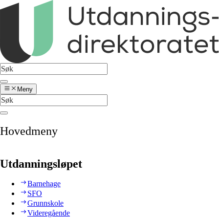
Meny
Hovedmeny
Utdanningsløpet
Barnehage
SFO
Grunnskole
Videregående