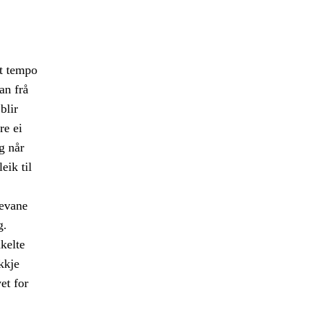
kt tempo
an frå
blir
re ei
g når
eik til
levane
g.
kelte
kkje
et for