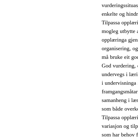
vurderingssituas
enkelte og hindr
Tilpassa opplærin
mogleg utbytte 
opplæringa gjen
organisering, og
må bruke eit god
God vurdering, d
undervegs i læri
i undervisninga s
framgangsmåtar 
samanheng i læri
som både overko
Tilpassa opplæri
variasjon og til
som har behov fo