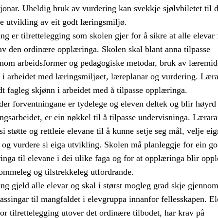
jonar. Uheldig bruk av vurdering kan svekkje sjølvbiletet til 
e utvikling av eit godt læringsmiljø.
g er tilrettelegging som skolen gjer for å sikre at alle elevar 
av den ordinære opplæringa. Skolen skal blant anna tilpasse
nom arbeidsformer og pedagogiske metodar, bruk av læremid
 i arbeidet med læringsmiljøet, læreplanar og vurdering. Lær
t fagleg skjønn i arbeidet med å tilpasse opplæringa.
er forventningane er tydelege og eleven deltek og blir høyrd
ngsarbeidet, er ein nøkkel til å tilpasse undervisninga. Lærara
i støtte og rettleie elevane til å kunne setje seg mål, velje ei
og vurdere si eiga utvikling. Skolen må planleggje for ein g
nga til elevane i dei ulike faga og for at opplæringa blir opp
mmeleg og tilstrekkeleg utfordrande.
ng gjeld alle elevar og skal i størst mogleg grad skje gjenno
passingar til mangfaldet i elevgruppa innanfor fellesskapen. El
r tilrettelegging utover det ordinære tilbodet, har krav på