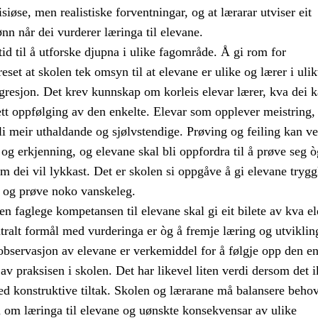
iøse, men realistiske forventningar, og at lærarar utviser eit
ønn når dei vurderer læringa til elevane.
tid til å utforske djupna i ulike fagområde. Å gi rom for
eset at skolen tek omsyn til at elevane er ulike og lærer i uli
gresjon. Det krev kunnskap om korleis elevar lærer, kva dei k
tett oppfølging av den enkelte. Elevar som opplever meistring, 
bli meir uthaldande og sjølvstendige. Prøving og feiling kan ve
g og erkjenning, og elevane skal bli oppfordra til å prøve seg ò
om dei vil lykkast. Det er skolen si oppgåve å gi elevane tryggl
r og prøve noko vanskeleg.
n faglege kompetansen til elevane skal gi eit bilete av kva e
tralt formål med vurderinga er òg å fremje læring og utviklin
observasjon av elevane er verkemiddel for å følgje opp den en
 av praksisen i skolen. Det har likevel liten verdi dersom det i
ed konstruktive tiltak. Skolen og lærarane må balansere behov
 om læringa til elevane og uønskte konsekvensar av ulike