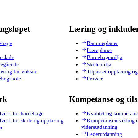
ngsløpet
Læring og inklude
ehage
Rammeplaner
Læreplaner
nskole
Barnehagemiljø
regående
Skolemiljø
æring for voksne
Tilpasset opplæring og
ehøgskole
Fravær
rk
Kompetanse og til
lverk for barnehage
Kvalitet og kompetans
lverk for skole og opplæring
Kompetanseutvikling 
videreutdanning
n
Lederutdanning