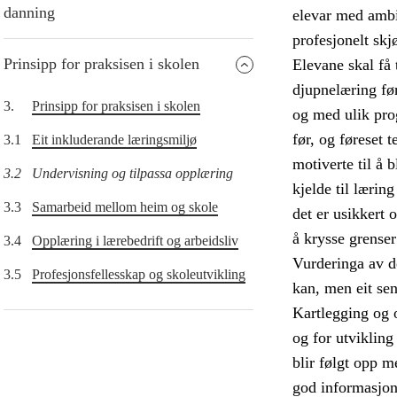
danning
elevar med ambis
profesjonelt skj
Prinsipp for praksisen i skolen
Elevane skal få 
djupnelæring før
3.
Prinsipp for praksisen i skolen
og med ulik pro
før, og føreset 
3.1
Eit inkluderande læringsmiljø
motiverte til å 
3.2
Undervisning og tilpassa opplæring
kjelde til lærin
3.3
Samarbeid mellom heim og skole
det er usikkert 
å krysse grense
3.4
Opplæring i lærebedrift og arbeidsliv
Vurderinga av de
3.5
Profesjonsfellesskap og skoleutvikling
kan, men eit sen
Kartlegging og 
og for utvikling
blir følgt opp m
god informasjon