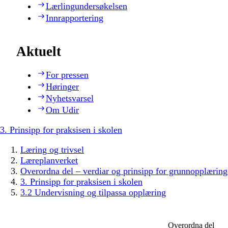
Lærlingundersøkelsen
Innrapportering
Aktuelt
For pressen
Høringer
Nyhetsvarsel
Om Udir
3. Prinsipp for praksisen i skolen
Læring og trivsel
Læreplanverket
Overordna del – verdiar og prinsipp for grunnopplæring
3. Prinsipp for praksisen i skolen
3.2 Undervisning og tilpassa opplæring
Overordna del