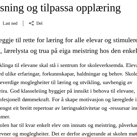
sning og tilpassa opplæring
Last ned
Del
ggje til rette for læring for alle elevar og stimuler
 lærelysta og trua på eiga meistring hos den enkel
linga til elevane skal stå i sentrum for skoleverksemda. Elev
d ulike erfaringar, forkunnskapar, haldningar og behov. Skol
ikeverdige moglegheiter til læring og utvikling, uavhengig av
ira. God klasseleiing byggjer på innsikt i behova til elevane
rofesjonell dømmekraft. For å skape motivasjon og læreglede i
engst eit breitt repertoar av læringsaktivitetar og -ressursar i
mmer.
len har til kvar enkelt elev om innsats og meistring, påverka
evner og moglegheiter. Det er derfor avgjerande at skolen møt