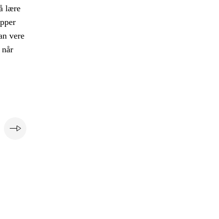
å lære
upper
kan vere
 når
e