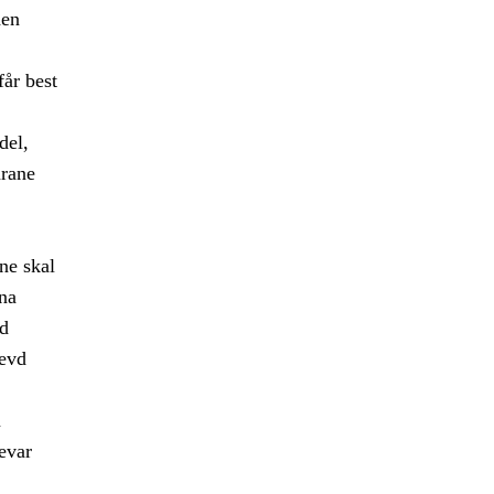
den
får best
del,
arane
ne skal
gna
od
levd
m
evar