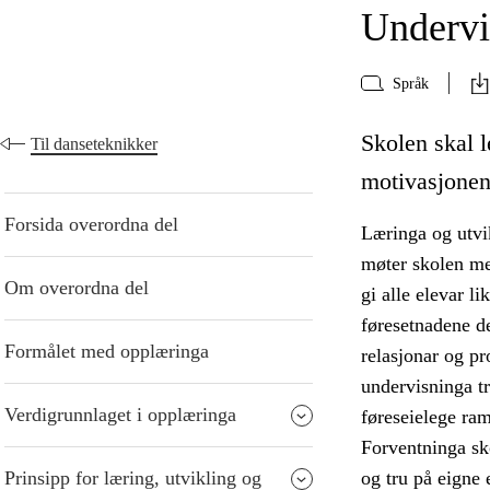
Undervi
Språk
Skolen skal le
Til danseteknikker
motivasjonen,
Forsida overordna del
Læringa og utvik
møter skolen me
Om overordna del
gi alle elevar l
føresetnadene de
Formålet med opplæringa
relasjonar og p
undervisninga tr
Verdigrunnlaget i opplæringa
føreseielege ra
Forventninga sko
Prinsipp for læring, utvikling og
og tru på eigne 