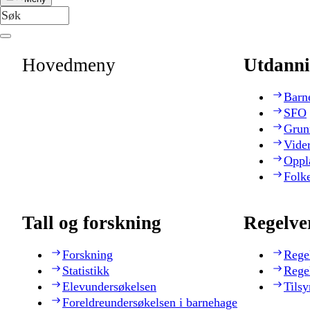
Hovedmeny
Utdanni
Barn
SFO
Grun
Vide
Oppl
Folk
Tall og forskning
Regelve
Forskning
Rege
Statistikk
Rege
Elevundersøkelsen
Tilsy
Foreldreundersøkelsen i barnehage