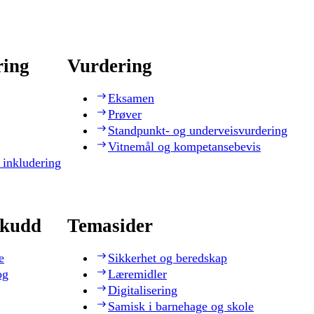
ring
Vurdering
Eksamen
Prøver
Standpunkt- og underveisvurdering
Vitnemål og kompetansebevis
 inkludering
skudd
Temasider
e
Sikkerhet og beredskap
og
Læremidler
Digitalisering
Samisk i barnehage og skole