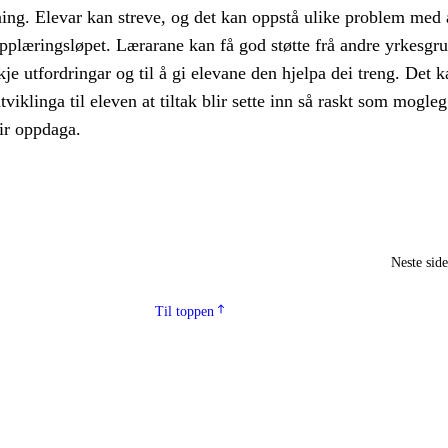
ning. Elevar kan streve, og det kan oppstå ulike problem med 
pplæringsløpet. Lærarane kan få god støtte frå andre yrkesgr
kje utfordringar og til å gi elevane den hjelpa dei treng. Det 
tviklinga til eleven at tiltak blir sette inn så raskt som mogleg
ir oppdaga.
Neste sid
Til toppen