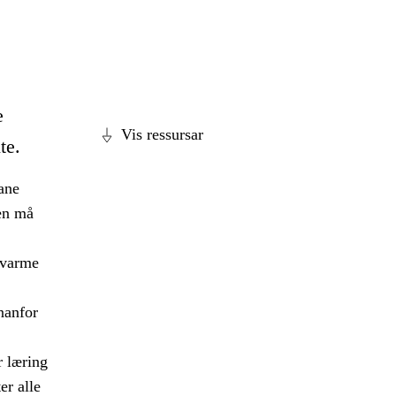
e
Vis ressursar
te.
ane
en må
, varme
nnanfor
r læring
er alle