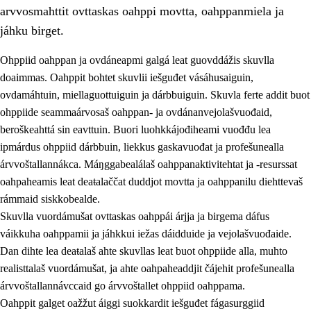
arvvosmahttit ovttaskas oahppi movtta, oahppanmiela ja
jáhku birget.
Ohppiid oahppan ja ovdáneapmi galgá leat guovddážis skuvlla
doaimmas. Oahppit bohtet skuvlii iešguđet vásáhusaiguin,
ovdamáhtuin, miellaguottuiguin ja dárbbuiguin. Skuvla ferte addit buot
ohppiide seammaárvosaš oahppan- ja ovdánanvejolašvuođaid,
beroškeahttá sin eavttuin. Buori luohkkájođiheami vuođđu lea
ipmárdus ohppiid dárbbuin, liekkus gaskavuođat ja profešunealla
árvvoštallannákca. Máŋggabealálaš oahppanaktivitehtat ja -resurssat
3.
Skuvlla praksisa prinsihpat
oahpaheamis leat deaŧalaččat duddjot movtta ja oahppanilu diehttevaš
3.1
Fátmmasteaddji oahppanbiras
rámmaid siskkobealde.
Skuvlla vuordámušat ovttaskas oahppái árjja ja birgema dáfus
3.2
Oahpaheapmi ja heivehuvvon oahpahus
váikkuha oahppamii ja jáhkkui iežas dáidduide ja vejolašvuođaide.
3.3
Ovttasbargu ruovttu ja skuvlla gaskka
Dan dihte lea deaŧalaš ahte skuvllas leat buot ohppiide alla, muhto
realisttalaš vuordámušat, ja ahte oahpaheaddjit čájehit profešunealla
3.4
Oahpahus oahppofitnodagas ja bargoeallimis
árvvoštallannávccaid go árvvoštallet ohppiid oahppama.
3.5
Profešuvdnasearvevuohta ja skuvlaovdáneapmi
Oahppit galget oažžut áiggi suokkardit iešguđet fágasurggiid