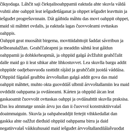
čikŋodaga. Láhčit saji čiekŋalisoahppamii eaktuda ahte skuvla váldá
vuhtii ahte oahppit leat iešguđetláganat ja ohppet iešguđet leavttuin ja
iešguđet progrešuvnnain. Dát gáibida máhtu das movt oahppit ohppet,
maid sii máhttet ovdalis, ja eaktuda lagas čuovvoleami ovttaskas
oahppis.
Oahppit geat muosáhit birgema, movttiidahttojit šaddat sávrribun ja
iešheanalažžan. Geahččaleapmi ja meaddin sáhttá leat gáldun
oahppamii ja dohkkeheapmái, ja ohppiid galgá ávžžuhit geahččalit
dalle maid go ii leat sihkar ahte lihkostuvvet. Lea skuvlla bargu addit
ohppiide oadjebasvuođa rasttidit rájáid ja geahččalit juoidá váddása.
Ohppiid fágalaš gealbbu árvvoštallan galgá addit gova das maid
oahppit máhttet, muhto okta guovddáš ulbmil árvvoštallamiin lea maid
ovddidit oahppama ja ovdáneami. Kárten ja ohppiid áican leat
gaskaoamit čuovvolit ovttaskas oahppi ja ovdánahttit skuvlla praksisa.
Das lea almmatge unnán árvu jus dan ii čuovvol konstruktiivvalaš
doaimmaiguin. Skuvla ja oahpaheaddjit fertejit vihkkedallat dan
gaskka ahte oažžut dieđuid ohppiid oahppama birra ja daid
negatiivvalaš váikkuhusaid maid iešguđet árvvoštallandilálašvuođat