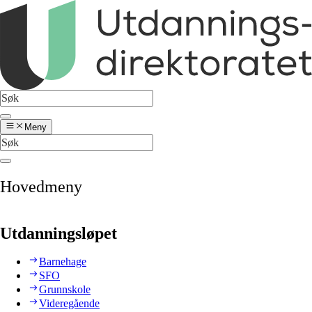
Meny
Hovedmeny
Utdanningsløpet
Barnehage
SFO
Grunnskole
Videregående