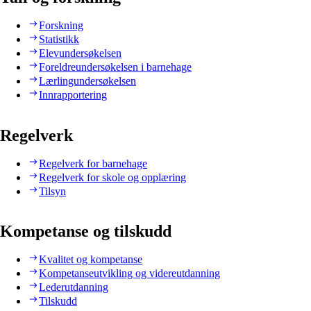
Forskning
Statistikk
Elevundersøkelsen
Foreldreundersøkelsen i barnehage
Lærlingundersøkelsen
Innrapportering
Regelverk
Regelverk for barnehage
Regelverk for skole og opplæring
Tilsyn
Kompetanse og tilskudd
Kvalitet og kompetanse
Kompetanseutvikling og videreutdanning
Lederutdanning
Tilskudd