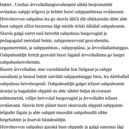
buktet . Unohas árvvoštallangeavaheapmi sáhttá heajosmahttit
ovttaskas oahppi iešgova ja hehttet buori oahppanbirrasa ovdáneami.
Heivehuvvon oahpahus lea go skuvla láhčá dili sihkkarastin dihte ahte
buot oahppit ožžot buoremus lági mielde ávkki dábálaš oahpaheamis.
Skuvla galgá earret eará heivehit oahpahusa bargovugiid ja
pedagogalaš metodaid bokte, oahpponeavvuid geavahemiin,
organiseremiin, ja oahppanbiras-, oahppoplána- ja árvvoštallanbarggus.
Oahpaheaddjit fertejit geavahit buori fágalaš árvvoštallama go barget
oahpahusheivehemiin.
Buorre árvvoštallan, mas vuordámušat leat čielgasat ja oahppi
oassálastá ja beassá buktit oaiviliid oahppanbarggu birra, lea dárbbašlaš
oahpahusa heiveheapmái. Oahpaheaddjit galget iežaset oahpaheamis
doarjut ja bagadallat ohppiid nu ahte sáhttet bidjat alcceseaset
mihttomeriid, válljet heivvolaš bargovugiid ja árvvoštallet iežaset
ovdáneami. Skuvla ferte plánet buori oktavuođa ohppiid oahppamis
iešguđet fágain ja ahte oahppit muosáhit oahpahusdili sihke
birgehahttin ja doarvái hástaleaddjin.
Heivehuvvon oahpahus guoská buot ohppiide ja galgá eanemus lági