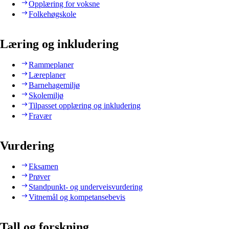
Opplæring for voksne
Folkehøgskole
Læring og inkludering
Rammeplaner
Læreplaner
Barnehagemiljø
Skolemiljø
Tilpasset opplæring og inkludering
Fravær
Vurdering
Eksamen
Prøver
Standpunkt- og underveisvurdering
Vitnemål og kompetansebevis
Tall og forskning