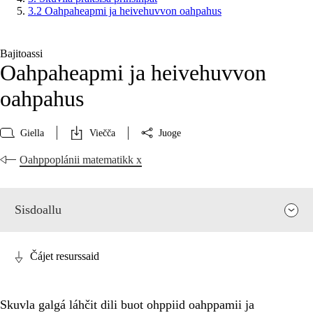
3.2 Oahpaheapmi ja heivehuvvon oahpahus
Bajitoassi
Oahpaheapmi ja heivehuvvon
oahpahus
Giella
Viečča
Juoge
Oahppoplánii matematikk x
Sisdoallu
Čájet resurssaid
Skuvla galgá láhčit dili buot ohppiid oahppamii ja