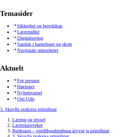
Temasider
Sikkerhet og beredskap
Læremidler
Digitalisering
Samisk i barnehage og skole
Nasjonale minoriteter
Aktuelt
For pressen
Høringer
Nyhetsvarsel
Om Udir
3. Skuvlla praksisa prinsihpat
Læring og trivsel
Læreplanverket
Bajitoassi – vuođđooahpahusa árvvut ja prinsihpat
3. Skuvlla praksisa prinsihpat