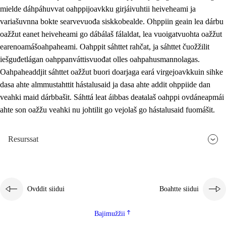
mielde dáhpáhuvvat oahppijoavkku girjáivuhtii heiveheami ja
variašuvnna bokte searvevuođa siskkobealde. Ohppiin geain lea dárbu
oažžut eanet heiveheami go dábálaš fálaldat, lea vuoigatvuohta oažžut
earenoamášoahpaheami. Oahppit sáhttet rahčat, ja sáhttet čuožžilit
iešguđetlágan oahppanváttisvuođat olles oahpahusmannolagas.
Oahpaheaddjit sáhttet oažžut buori doarjaga eará virgejoavkkuin sihke
dasa ahte almmustahttit hástalusaid ja dasa ahte addit ohppiide dan
veahki maid dárbbašit. Sáhttá leat áibbas deaŧalaš oahppi ovdáneapmái
ahte son oažžu veahki nu johtilit go vejolaš go hástalusaid fuomášit.
Resurssat
Ovddit siidui
Boahtte siidui
Bajimužžii