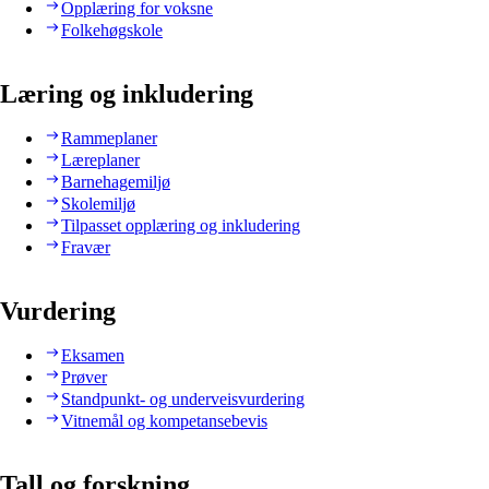
Opplæring for voksne
Folkehøgskole
Læring og inkludering
Rammeplaner
Læreplaner
Barnehagemiljø
Skolemiljø
Tilpasset opplæring og inkludering
Fravær
Vurdering
Eksamen
Prøver
Standpunkt- og underveisvurdering
Vitnemål og kompetansebevis
Tall og forskning