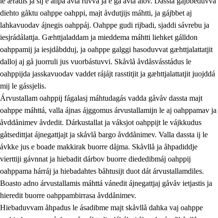
le ærádis ja sij e åhpa avta ruvva ja e ga avta ålov. Dassta gájbbeduvvá
diehto gåktu oahppe oahppi, majt åvdutjijs máhtti, ja gájbbet aj
lahkavuodav ájnegis oahppáj. Oahppe gudi rijbadi, sjaddi sávrebu ja
iesjrádálattja. Gæhttjaladdam ja mieddema máhtti liehket gálldon
oahppamij ja iesjdåbdduj, ja oahppe galggi hasoduvvat gæhttjalattatjit
dalloj aj gå juorruli jus vuorbástuvvi. Skåvlå åvdåsvásstádus le
oahppijda jasskavuodav vaddet rájájt rasstitjit ja gæhttjalattatjit juojddá
mij le gássjelis.
Árvustallam oahppij fágalasj máhtudagás vadda gåvåv dassta majt
oahppe máhttá, valla ájnas ájggomus árvustallamijn le aj oahppamav ja
åvddånimev åvdedit. Dárkustallat ja váksjot oahppijt le vájkkudus
gåtsedittjat ájnegattjajt ja skåvlå bargo åvddånimev. Valla dassta ij le
ávkke jus e boade makkirak buorre dåjma. Skåvllå ja åhpadiddje
vierttiji gávnnat ja hiebadit dárbov buorre diededibmáj oahppij
oahppama hárráj ja hiebadahtes båhtusijt duot dát árvustallamdiles.
Boasto adno árvustallamis máhttá vánedit ájnegattjaj gåvåv ietjastis ja
hieredit buorre oahppambirrasa åvddånimev.
Hiebaduvvam åhpadus le ásadibme majt skåvllå dahka vaj oahppe