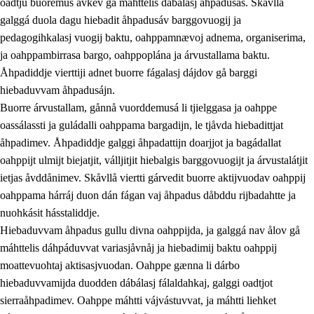
oadtju buoremus ávkev gå máhttelis dábálasj åhpadusás. Skåvllå
galggá duola dagu hiebadit åhpadusáv barggovuogij ja
pedagogihkalasj vuogij baktu, oahppamnævoj adnema, organiserima,
ja oahppambirrasa bargo, oahppoplána ja árvustallama baktu.
Åhpadiddje vierttiji adnet buorre fágalasj dájdov gå barggi
hiebaduvvam åhpadusájn.
Buorre árvustallam, gånnå vuorddemusá li tjielggasa ja oahppe
oassálassti ja guládalli oahppama bargadijn, le tjåvda hiebadittjat
åhpadimev. Åhpadiddje galggi åhpadattijn doarjjot ja bagádallat
oahppijt ulmijt biejatjit, válljitjit hiebalgis barggovuogijt ja árvustalátjit
ietjas åvddånimev. Skåvllå viertti gárvedit buorre aktijvuodav oahppij
oahppama hárráj duon dán fágan vaj åhpadus dåbddu rijbadahtte ja
nuohkásit hásstaliddje.
Hiebaduvvam åhpadus gullu divna oahppijda, ja galggá nav ålov gå
máhttelis dáhpáduvvat variasjåvnåj ja hiebadimij baktu oahppij
moattevuohtaj aktisasjvuodan. Oahppe gænna li dárbo
hiebaduvvamijda duodden dábálasj fálaldahkaj, galggi oadtjot
sierraåhpadimev. Oahppe máhtti vájvástuvvat, ja máhtti liehket