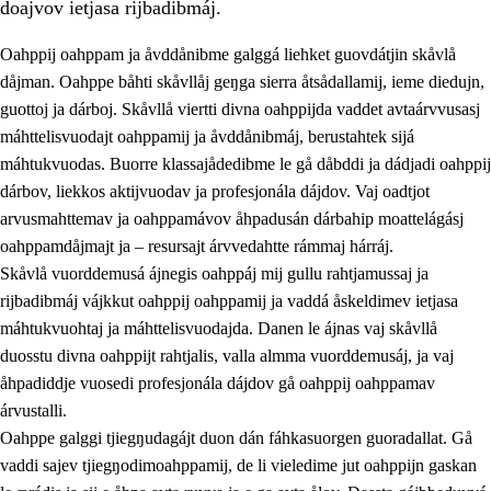
doajvov ietjasa rijbadibmáj.
Oahppij oahppam ja åvddånibme galggá liehket guovdátjin skåvlå
dåjman. Oahppe båhti skåvllåj geŋga sierra åtsådallamij, ieme diedujn,
guottoj ja dárboj. Skåvllå viertti divna oahppijda vaddet avtaárvvusasj
máhttelisvuodajt oahppamij ja åvddånibmáj, berustahtek sijá
máhtukvuodas. Buorre klassajådedibme le gå dåbddi ja dádjadi oahppij
dárbov, liekkos aktijvuodav ja profesjonála dájdov. Vaj oadtjot
arvusmahttemav ja oahppamávov åhpadusán dárbahip moattelágásj
3.
Prinsihpa skåvlå dåjmajda
oahppamdåjmajt ja – resursajt árvvedahtte rámmaj hárráj.
3.1
Sebrudahtte oahppambirás
Skåvlå vuorddemusá ájnegis oahppáj mij gullu rahtjamussaj ja
rijbadibmáj vájkkut oahppij oahppamij ja vaddá åskeldimev ietjasa
3.2
Åhpadibme ja hiebadum åhpadus
máhtukvuohtaj ja máhttelisvuodajda. Danen le ájnas vaj skåvllå
3.3
Aktisasjbarggo sijda ja skåvlå gaskan
duosstu divna oahppijt rahtjalis, valla almma vuorddemusáj, ja vaj
åhpadiddje vuosedi profesjonála dájdov gå oahppij oahppamav
3.4
Åhpadus åhpadusvidnudagán ja barggoiellemin
árvustalli.
3.5
Profesjåvnåaktisasjvuohta ja skåvllååvddånibme
Oahppe galggi tjiegŋudagájt duon dán fáhkasuorgen guoradallat. Gå
vaddi sajev tjiegŋodimoahppamij, de li vieledime jut oahppijn gaskan