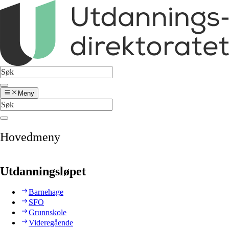
Meny
Hovedmeny
Utdanningsløpet
Barnehage
SFO
Grunnskole
Videregående