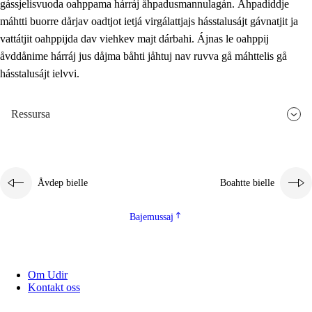
gássjelisvuoda oahppama hárráj åhpadusmannulagán. Åhpadiddje
máhtti buorre dårjav oadtjot ietjá virgálattjajs hásstalusájt gávnatjit ja
vattátjit oahppijda dav viehkev majt dárbahi. Ájnas le oahppij
åvddånime hárráj jus dåjma båhti jåhtuj nav ruvva gå máhttelis gå
hásstalusájt ielvvi.
Ressursa
Åvdep bielle
Boahtte bielle
Bajemussaj
Om Udir
Kontakt oss