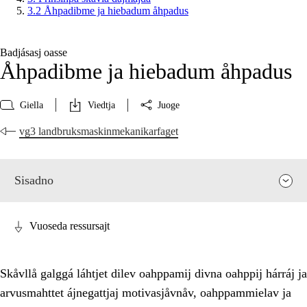
3.2 Åhpadibme ja hiebadum åhpadus
Badjásasj oasse
Åhpadibme ja hiebadum åhpadus
Giella
Viedtja
Juoge
vg3 landbruksmaskinmekanikarfaget
Sisadno
Vuoseda ressursajt
Skåvllå galggá láhtjet dilev oahppamij divna oahppij hárráj ja
arvusmahttet ájnegattjaj motivasjåvnåv, oahppammielav ja