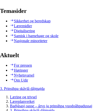
Temasider
Sikkerhet og beredskap
Læremidler
Digitalisering
Samisk i barnehage og skole
Nasjonale minoriteter
Aktuelt
For pressen
Høringer
Nyhetsvarsel
Om Udir
3. Prinsihpa skåvlå dåjmajda
Læring og trivsel
Læreplanverket
Badjásasj oasse – árvo ja prinsihpa vuodoåhpadussaj
3. Prinsihpa skåvlå dåjmajda