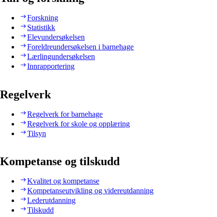
Forskning
Statistikk
Elevundersøkelsen
Foreldreundersøkelsen i barnehage
Lærlingundersøkelsen
Innrapportering
Regelverk
Regelverk for barnehage
Regelverk for skole og opplæring
Tilsyn
Kompetanse og tilskudd
Kvalitet og kompetanse
Kompetanseutvikling og videreutdanning
Lederutdanning
Tilskudd