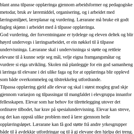
blant anna tilpasse opplæringa gjennom arbeidsformer og pedagogiske
metodar, bruk av læremiddel, organisering, og i arbeidet med
læringsmiljøet, læreplanar og vurdering. Lærarane må bruke eit godt
fagleg skjønn i arbeidet med å tilpasse opplæringa.
God vurdering, der forventningane er tydelege og eleven deltek og blir
høyrd undervegs i læringsarbeidet, er ein nøkkel til å tilpasse
undervisninga. Lærarane skal i undervisninga si støtte og rettleie
elevane til å kunne setje seg mål, velje eigna framgangsmåtar og
vurdere si eiga utvikling. Skolen må planleggje for ein god samanheng
i læringa til elevane i dei ulike faga og for at opplæringa blir opplevd
som både overkommeleg og tilstrekkeleg utfordrande.
Tilpassa opplæring gjeld alle elevar og skal i størst mogleg grad skje
gjennom variasjon og tilpassingar til mangfaldet i elevgruppa innanfor
fellesskapen. Elevar som har behov for tilrettelegging utover det
ordinære tilbodet, har krav på spesialundervisning. Elevar kan streve,
og det kan oppstå ulike problem med å lære gjennom heile
opplæringsløpet. Lærarane kan få god støtte frå andre yrkesgrupper
både til å avdekkje utfordringar og til å gi elevane den hjelpa dei treng.