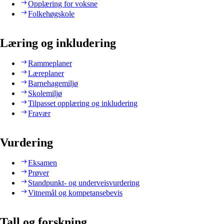
Opplæring for voksne
Folkehøgskole
Læring og inkludering
Rammeplaner
Læreplaner
Barnehagemiljø
Skolemiljø
Tilpasset opplæring og inkludering
Fravær
Vurdering
Eksamen
Prøver
Standpunkt- og underveisvurdering
Vitnemål og kompetansebevis
Tall og forskning