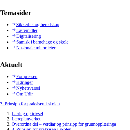
Temasider
Sikkerhet og beredskap
Læremidler
Digitalisering
Samisk i barnehage og skole
Nasjonale minoriteter
Aktuelt
For pressen
Høringer
Nyhetsvarsel
Om Udir
3. Prinsipp for praksisen i skolen
Læring og trivsel
Læreplanverket
Overordna del – verdiar og prinsipp for grunnopplæringa
3. Prinsipp for praksisen i skolen