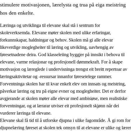
stimulere motivasjonen, lærelysta og trua på eiga meistring
hos den enkelte.
Læringa og utviklinga til elevane skal stå i sentrum for
skoleverksemda. Elevane møter skolen med ulike erfaringar,
forkunnskapar, haldningar og behov. Skolen må gi alle elevar
likeverdige moglegheiter til læring og utvikling, uavhengig av
føresetnadene deira. God klasseleiing byggjer på innsikt i behova til
elevane, varme relasjonar og profesjonell dømmekraft. For å skape
motivasjon og læreglede i undervisninga trengst eit breitt repertoar av
3.
Prinsipp for praksisen i skolen
læringsaktivitetar og -ressursar innanfor føreseielege rammer.
3.1
Eit inkluderande læringsmiljø
Forventninga skolen har til kvar enkelt elev om innsats og meistring,
påverkar læring og tru på eigne evner og moglegheiter. Det er derfor
3.2
Undervisning og tilpassa opplæring
avgjerande at skolen møter alle elevar med ambisiøse, men realistiske
3.3
Samarbeid mellom heim og skole
forventningar, og at lærarar utviser eit profesjonelt skjønn når dei
vurderer læringa til elevane.
3.4
Opplæring i lærebedrift og arbeidsliv
Elevane skal få tid til å utforske djupna i ulike fagområde. Å gi rom for
3.5
Profesjonsfellesskap og skoleutvikling
djupnelæring føreset at skolen tek omsyn til at elevane er ulike og lærer