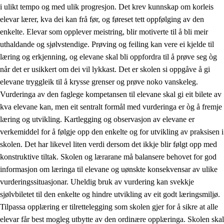
i ulikt tempo og med ulik progresjon. Det krev kunnskap om korleis
elevar lærer, kva dei kan frå før, og føreset tett oppfølging av den
enkelte. Elevar som opplever meistring, blir motiverte til å bli meir
uthaldande og sjølvstendige. Prøving og feiling kan vere ei kjelde til
læring og erkjenning, og elevane skal bli oppfordra til å prøve seg òg
når det er usikkert om dei vil lykkast. Det er skolen si oppgåve å gi
elevane tryggleik til å krysse grenser og prøve noko vanskeleg.
Vurderinga av den faglege kompetansen til elevane skal gi eit bilete av
kva elevane kan, men eit sentralt formål med vurderinga er òg å fremje
læring og utvikling. Kartlegging og observasjon av elevane er
verkemiddel for å følgje opp den enkelte og for utvikling av praksisen i
skolen. Det har likevel liten verdi dersom det ikkje blir følgt opp med
konstruktive tiltak. Skolen og lærarane må balansere behovet for god
informasjon om læringa til elevane og uønskte konsekvensar av ulike
vurderingssituasjonar. Uheldig bruk av vurdering kan svekkje
sjølvbiletet til den enkelte og hindre utvikling av eit godt læringsmiljø.
Tilpassa opplæring er tilrettelegging som skolen gjer for å sikre at alle
elevar får best mogleg utbytte av den ordinære opplæringa. Skolen skal