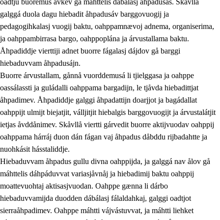
oadtju buoremus ávkev gå máhttelis dábálasj åhpadusás. Skåvllå
galggá duola dagu hiebadit åhpadusáv barggovuogij ja
pedagogihkalasj vuogij baktu, oahppamnævoj adnema, organiserima,
ja oahppambirrasa bargo, oahppoplána ja árvustallama baktu.
Åhpadiddje vierttiji adnet buorre fágalasj dájdov gå barggi
hiebaduvvam åhpadusájn.
Buorre árvustallam, gånnå vuorddemusá li tjielggasa ja oahppe
oassálassti ja guládalli oahppama bargadijn, le tjåvda hiebadittjat
åhpadimev. Åhpadiddje galggi åhpadattijn doarjjot ja bagádallat
oahppijt ulmijt biejatjit, válljitjit hiebalgis barggovuogijt ja árvustalátjit
ietjas åvddånimev. Skåvllå viertti gárvedit buorre aktijvuodav oahppij
oahppama hárráj duon dán fágan vaj åhpadus dåbddu rijbadahtte ja
nuohkásit hásstaliddje.
Hiebaduvvam åhpadus gullu divna oahppijda, ja galggá nav ålov gå
máhttelis dáhpáduvvat variasjåvnåj ja hiebadimij baktu oahppij
moattevuohtaj aktisasjvuodan. Oahppe gænna li dárbo
hiebaduvvamijda duodden dábálasj fálaldahkaj, galggi oadtjot
sierraåhpadimev. Oahppe máhtti vájvástuvvat, ja máhtti liehket