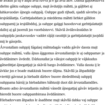
le ærádis ja sij e åhpa avta ruvva ja e ga avta ålov. Dassta gájbbeduvvá
diehto gåktu oahppe oahppi, majt åvdutjijs máhtti, ja gájbbet aj
lahkavuodav ájnegis oahppáj. Oahppe gudi rijbadi, sjaddi sávrebu ja
iesjrádálattja. Gæhttjaladdam ja mieddema máhtti liehket gálldon
oahppamij ja iesjdåbdduj, ja oahppe galggi hasoduvvat gæhttjalattatjit
dalloj aj gå juorruli jus vuorbástuvvi. Skåvlå åvdåsvásstádus le
oahppijda jasskavuodav vaddet rájájt rasstitjit ja gæhttjalattatjit juojddá
mij le gássjelis.
Árvustallam oahppij fágalasj máhtudagás vadda gåvåv dassta majt
oahppe máhttá, valla ájnas ájggomus árvustallamijn le aj oahppamav ja
åvddånimev åvdedit. Dárkustallat ja váksjot oahppijt le vájkkudus
gåtsedittjat ájnegattjajt ja skåvlå bargo åvddånimev. Valla dassta ij le
ávkke jus e boade makkirak buorre dåjma. Skåvllå ja åhpadiddje
vierttiji gávnnat ja hiebadit dárbov buorre diededibmáj oahppij
oahppama hárráj ja hiebadahtes båhtusijt duot dát árvustallamdiles.
Boasto adno árvustallamis máhttá vánedit ájnegattjaj gåvåv ietjastis ja
hieredit buorre oahppambirrasa åvddånimev.
Hiebaduvvam åhpadus le ásadibme majt skåvllå dahka vaj oahppe