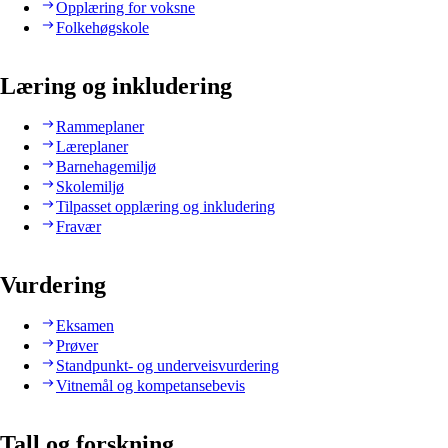
Opplæring for voksne
Folkehøgskole
Læring og inkludering
Rammeplaner
Læreplaner
Barnehagemiljø
Skolemiljø
Tilpasset opplæring og inkludering
Fravær
Vurdering
Eksamen
Prøver
Standpunkt- og underveisvurdering
Vitnemål og kompetansebevis
Tall og forskning