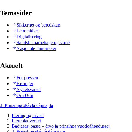
Temasider
Sikkerhet og beredskap
Læremidler
Digitalisering
Samisk i barnehage og skole
Nasjonale minoriteter
Aktuelt
For pressen
Høringer
Nyhetsvarsel
Om Udir
3. Prinsihpa skåvlå dåjmajda
Læring og trivsel
Læreplanverket
Badjásasj oasse – árvo ja prinsihpa vuodoåhpadussaj
3. Prinsihpa skåvlå dåjmajda