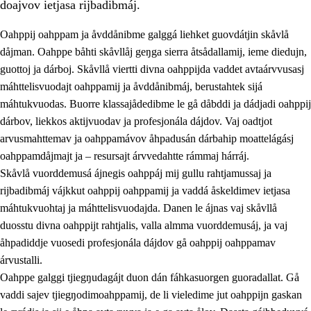
doajvov ietjasa rijbadibmáj.
Oahppij oahppam ja åvddånibme galggá liehket guovdátjin skåvlå
dåjman. Oahppe båhti skåvllåj geŋga sierra åtsådallamij, ieme diedujn,
guottoj ja dárboj. Skåvllå viertti divna oahppijda vaddet avtaárvvusasj
máhttelisvuodajt oahppamij ja åvddånibmáj, berustahtek sijá
máhtukvuodas. Buorre klassajådedibme le gå dåbddi ja dádjadi oahppij
dárbov, liekkos aktijvuodav ja profesjonála dájdov. Vaj oadtjot
arvusmahttemav ja oahppamávov åhpadusán dárbahip moattelágásj
3.
Prinsihpa skåvlå dåjmajda
oahppamdåjmajt ja – resursajt árvvedahtte rámmaj hárráj.
3.1
Sebrudahtte oahppambirás
Skåvlå vuorddemusá ájnegis oahppáj mij gullu rahtjamussaj ja
rijbadibmáj vájkkut oahppij oahppamij ja vaddá åskeldimev ietjasa
3.2
Åhpadibme ja hiebadum åhpadus
máhtukvuohtaj ja máhttelisvuodajda. Danen le ájnas vaj skåvllå
3.3
Aktisasjbarggo sijda ja skåvlå gaskan
duosstu divna oahppijt rahtjalis, valla almma vuorddemusáj, ja vaj
åhpadiddje vuosedi profesjonála dájdov gå oahppij oahppamav
3.4
Åhpadus åhpadusvidnudagán ja barggoiellemin
árvustalli.
3.5
Profesjåvnåaktisasjvuohta ja skåvllååvddånibme
Oahppe galggi tjiegŋudagájt duon dán fáhkasuorgen guoradallat. Gå
vaddi sajev tjiegŋodimoahppamij, de li vieledime jut oahppijn gaskan