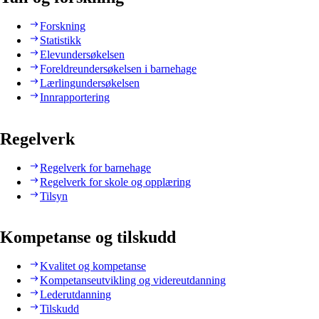
Forskning
Statistikk
Elevundersøkelsen
Foreldreundersøkelsen i barnehage
Lærlingundersøkelsen
Innrapportering
Regelverk
Regelverk for barnehage
Regelverk for skole og opplæring
Tilsyn
Kompetanse og tilskudd
Kvalitet og kompetanse
Kompetanseutvikling og videreutdanning
Lederutdanning
Tilskudd