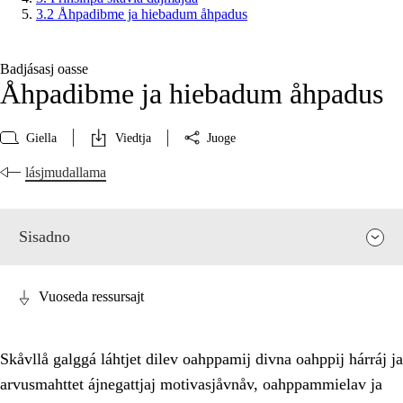
3.2 Åhpadibme ja hiebadum åhpadus
Badjásasj oasse
Åhpadibme ja hiebadum åhpadus
Giella
Viedtja
Juoge
lásjmudallama
Sisadno
Vuoseda ressursajt
Skåvllå galggá láhtjet dilev oahppamij divna oahppij hárráj ja
arvusmahttet ájnegattjaj motivasjåvnåv, oahppammielav ja