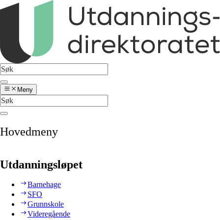
Meny
Hovedmeny
Utdanningsløpet
Barnehage
SFO
Grunnskole
Videregående