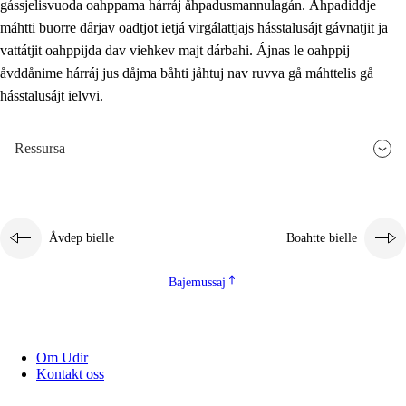
gássjelisvuoda oahppama hárráj åhpadusmannulagán. Åhpadiddje
máhtti buorre dårjav oadtjot ietjá virgálattjajs hásstalusájt gávnatjit ja
vattátjit oahppijda dav viehkev majt dárbahi. Ájnas le oahppij
åvddånime hárráj jus dåjma båhti jåhtuj nav ruvva gå máhttelis gå
hásstalusájt ielvvi.
Ressursa
Åvdep bielle
Boahtte bielle
Bajemussaj
Om Udir
Kontakt oss