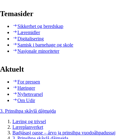
Temasider
Sikkerhet og beredskap
Læremidler
Digitalisering
Samisk i barnehage og skole
Nasjonale minoriteter
Aktuelt
For pressen
Høringer
Nyhetsvarsel
Om Udir
3. Prinsihpa skåvlå dåjmajda
Læring og trivsel
Læreplanverket
Badjásasj oasse – árvo ja prinsihpa vuodoåhpadussaj
3. Prinsihpa skåvlå dåjmajda