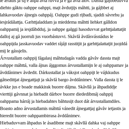
le ærádis ja sij e åhpa avta ruvva ja e ga avta ålov. Dassta gájbbeduvvá
diehto gåktu oahppe oahppi, majt åvdutjijs máhtti, ja gájbbet aj
lahkavuodav ájnegis oahppáj. Oahppe gudi rijbadi, sjaddi sávrebu ja
iesjrádálattja. Gæhttjaladdam ja mieddema máhtti liehket gálldon
oahppamij ja iesjdåbdduj, ja oahppe galggi hasoduvvat gæhttjalattatjit
dalloj aj gå juorruli jus vuorbástuvvi. Skåvlå åvdåsvásstádus le
oahppijda jasskavuodav vaddet rájájt rasstitjit ja gæhttjalattatjit juojddá
mij le gássjelis.
Árvustallam oahppij fágalasj máhtudagás vadda gåvåv dassta majt
oahppe máhttá, valla ájnas ájggomus árvustallamijn le aj oahppamav ja
åvddånimev åvdedit. Dárkustallat ja váksjot oahppijt le vájkkudus
gåtsedittjat ájnegattjajt ja skåvlå bargo åvddånimev. Valla dassta ij le
ávkke jus e boade makkirak buorre dåjma. Skåvllå ja åhpadiddje
vierttiji gávnnat ja hiebadit dárbov buorre diededibmáj oahppij
oahppama hárráj ja hiebadahtes båhtusijt duot dát árvustallamdiles.
Boasto adno árvustallamis máhttá vánedit ájnegattjaj gåvåv ietjastis ja
hieredit buorre oahppambirrasa åvddånimev.
Hiebaduvvam åhpadus le ásadibme majt skåvllå dahka vaj oahppe