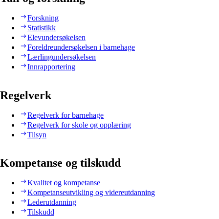
Forskning
Statistikk
Elevundersøkelsen
Foreldreundersøkelsen i barnehage
Lærlingundersøkelsen
Innrapportering
Regelverk
Regelverk for barnehage
Regelverk for skole og opplæring
Tilsyn
Kompetanse og tilskudd
Kvalitet og kompetanse
Kompetanseutvikling og videreutdanning
Lederutdanning
Tilskudd