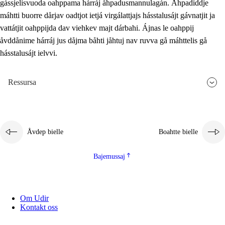
gássjelisvuoda oahppama hárráj åhpadusmannulagán. Åhpadiddje
máhtti buorre dårjav oadtjot ietjá virgálattjajs hásstalusájt gávnatjit ja
vattátjit oahppijda dav viehkev majt dárbahi. Ájnas le oahppij
åvddånime hárráj jus dåjma båhti jåhtuj nav ruvva gå máhttelis gå
hásstalusájt ielvvi.
Ressursa
Åvdep bielle
Boahtte bielle
Bajemussaj
Om Udir
Kontakt oss