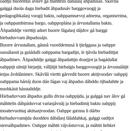
oadtju buoremus ávkev gå máhttelis dábálasj åhpadusás. Skåvllå
galggá duola dagu hiebadit åhpadusáv barggovuogij ja
pedagogihkalasj vuogij baktu, oahppamnævoj adnema, organiserima,
ja oahppambirrasa bargo, oahppoplána ja árvustallama baktu.
Åhpadiddje vierttiji adnet buorre fágalasj dájdov gå barggi
hiebaduvvam åhpadusájn.
Buorre árvustallam, gånnå vuorddemusá li tjielggasa ja oahppe
oassálassti ja guládalli oahppama bargadijn, le tjåvda hiebadittjat
åhpadimev. Åhpadiddje galggi åhpadattijn doarjjot ja bagádallat
oahppijt ulmijt biejatjit, válljitjit hiebalgis barggovuogijt ja árvustalátjit
ietjas åvddånimev. Skåvllå viertti gárvedit buorre aktijvuodav oahppij
oahppama hárráj duon dán fágan vaj åhpadus dåbddu rijbadahtte ja
nuohkásit hásstaliddje.
Hiebaduvvam åhpadus gullu divna oahppijda, ja galggá nav ålov gå
máhttelis dáhpáduvvat variasjåvnåj ja hiebadimij baktu oahppij
moattevuohtaj aktisasjvuodan. Oahppe gænna li dárbo
hiebaduvvamijda duodden dábálasj fálaldahkaj, galggi oadtjot
sierraåhpadimev. Oahppe máhtti vájvástuvvat, ja máhtti liehket