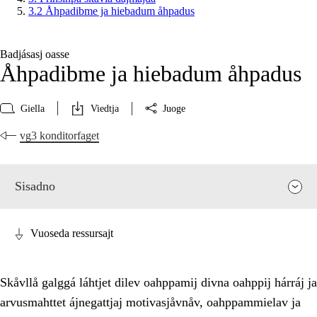
3.2 Åhpadibme ja hiebadum åhpadus
Badjásasj oasse
Åhpadibme ja hiebadum åhpadus
Giella
Viedtja
Juoge
vg3 konditorfaget
Sisadno
Vuoseda ressursajt
Skåvllå galggá láhtjet dilev oahppamij divna oahppij hárráj ja
arvusmahttet ájnegattjaj motivasjåvnåv, oahppammielav ja