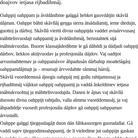
doajvov ietjasa rijbadibmáj.
Oahppij oahppam ja åvddånibme galggá liehket guovdátjin skåvlå
dåjman. Oahppe båhti skåvllåj geŋga sierra åtsådallamij, ieme diedujn,
guottoj ja dárboj. Skåvllå viertti divna oahppijda vaddet avtaárvvusasj
máhttelisvuodajt oahppamij ja åvddånibmáj, berustahtek sijá
máhtukvuodas. Buorre klassajådedibme le gå dåbddi ja dádjadi oahppij
dárbov, liekkos aktijvuodav ja profesjonála dájdov. Vaj oadtjot
arvusmahttemav ja oahppamávov åhpadusán dárbahip moattelágásj
3.
Prinsihpa skåvlå dåjmajda
oahppamdåjmajt ja – resursajt árvvedahtte rámmaj hárráj.
3.1
Sebrudahtte oahppambirás
Skåvlå vuorddemusá ájnegis oahppáj mij gullu rahtjamussaj ja
rijbadibmáj vájkkut oahppij oahppamij ja vaddá åskeldimev ietjasa
3.2
Åhpadibme ja hiebadum åhpadus
máhtukvuohtaj ja máhttelisvuodajda. Danen le ájnas vaj skåvllå
3.3
Aktisasjbarggo sijda ja skåvlå gaskan
duosstu divna oahppijt rahtjalis, valla almma vuorddemusáj, ja vaj
åhpadiddje vuosedi profesjonála dájdov gå oahppij oahppamav
3.4
Åhpadus åhpadusvidnudagán ja barggoiellemin
árvustalli.
3.5
Profesjåvnåaktisasjvuohta ja skåvllååvddånibme
Oahppe galggi tjiegŋudagájt duon dán fáhkasuorgen guoradallat. Gå
vaddi sajev tjiegŋodimoahppamij, de li vieledime jut oahppijn gaskan