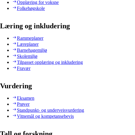
Opplæring for voksne
Folkehøgskole
Læring og inkludering
Rammeplaner
Læreplaner
Barnehagemiljø
Skolemiljø
Tilpasset opplæring og inkludering
Fravær
Vurdering
Eksamen
Prøver
Standpunkt- og underveisvurdering
Vitnemål og kompetansebevis
Tall og forskning