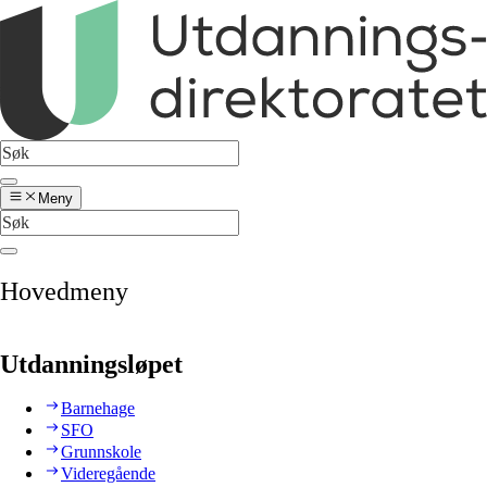
Meny
Hovedmeny
Utdanningsløpet
Barnehage
SFO
Grunnskole
Videregående