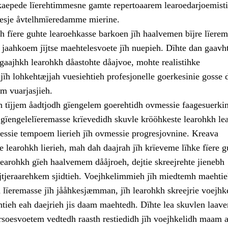
aepede lïerehtimmesne gamte repertoaarem learoedarjoemistie
rpesje åvtelhmïeredamme mierine.
h fïere guhte learoehkasse barkoen jïh haalvemen bïjre lïere
v jaahkoem jïjtse maehtelesvoete jïh nuepieh. Dïhte dan gaavh
 gaajhkh learohkh dåastohte dåajvoe, mohte realistihke
jïh lohkehtæjjah vuesiehtieh profesjonelle goerkesinie gosse 
m vuarjasjieh.
h tïjjem åadtjodh gïengelem goerehtidh ovmessie faagesuerkin
 gïengelelïeremasse krïevedidh skuvle krööhkeste learohkh le
messie tempoem lierieh jïh ovmessie progresjovnine. Kreava
 learohkh lierieh, mah dah daajrah jïh krïeveme lïhke fïere 
Learohkh gïeh haalvemem dååjroeh, dejtie skreejrehte jienebh
jïjtjeraarehkem sjidtieh. Voejhkelimmieh jïh miedtemh maehti
 lïeremasse jïh jååhkesjæmman, jïh learohkh skreejrie voejhk
htieh eah daejrieh jis daam maehtedh. Dïhte lea skuvlen laave
arsoesvoetem vedtedh raasth restiedidh jïh voejhkelidh maam a