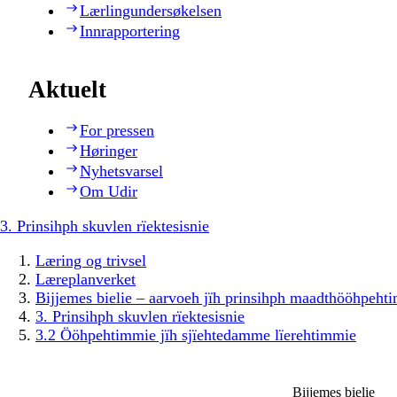
Lærlingundersøkelsen
Innrapportering
Aktuelt
For pressen
Høringer
Nyhetsvarsel
Om Udir
3. Prinsihph skuvlen rïektesisnie
Læring og trivsel
Læreplanverket
Bijjemes bielie – aarvoeh jïh prinsihph maadthööhpeh
3. Prinsihph skuvlen rïektesisnie
3.2 Ööhpehtimmie jïh sjïehtedamme lïerehtimmie
Bijjemes bielie