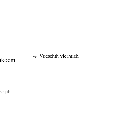
Vuesehth vierhtieh
ahkoem
.
e jïh