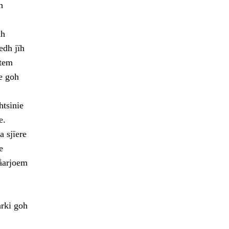
h
dh
edh jïh
etem
e goh
htsinie
e.
 sjïere
e
dåarjoem
rki goh