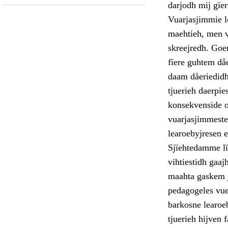
darjodh mij gïer
Vuarjasjimmie l
maehtieh, men v
skreejredh. Goer
fïere guhtem dåe
daam dåeriedidh
tjuerieh daerpie
konsekvenside o
vuarjasjimmeste
learoebyjresen 
Sjïehtedamme lï
vihtiestidh gaa
maahta gaskem j
pedagogeles vuek
barkosne learoeb
tjuerieh hijven 