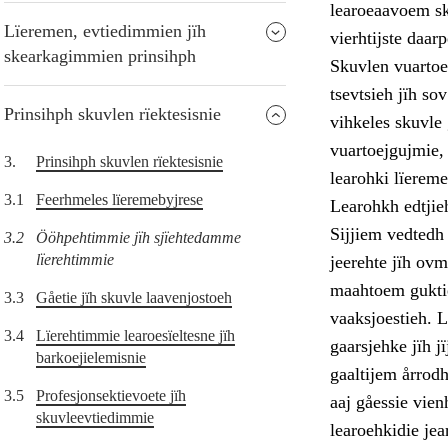
learoeaavoem sk
Lïeremen, evtiedimmien jïh
vierhtijste daa
skearkagimmien prinsihph
Skuvlen vuartoe
tsevtsieh jïh so
Prinsihph skuvlen rïektesisnie
vihkeles skuvle
vuartoejgujmie, 
3.
Prinsihph skuvlen rïektesisnie
learohki lïereme
3.1
Feerhmeles lïeremebyjrese
Learohkh edtjie
Sijjiem vedtedh
3.2
Ööhpehtimmie jïh sjïehtedamme
lïerehtimmie
jeerehte jïh ov
maahtoem guktie
3.3
Gåetie jïh skuvle laavenjostoeh
vaaksjoestieh. 
3.4
Lïerehtimmie learoesïeltesne jïh
gaarsjehke jïh 
barkoejielemisnie
gaaltijem årrodh
3.5
Profesjonsektievoete jïh
aaj gåessie vien
skuvleevtiedimmie
learoehkidie je