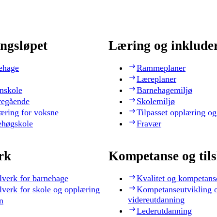
ngsløpet
Læring og inklude
ehage
Rammeplaner
Læreplaner
nskole
Barnehagemiljø
regående
Skolemiljø
æring for voksne
Tilpasset opplæring og
ehøgskole
Fravær
rk
Kompetanse og til
lverk for barnehage
Kvalitet og kompetans
lverk for skole og opplæring
Kompetanseutvikling 
videreutdanning
n
Lederutdanning