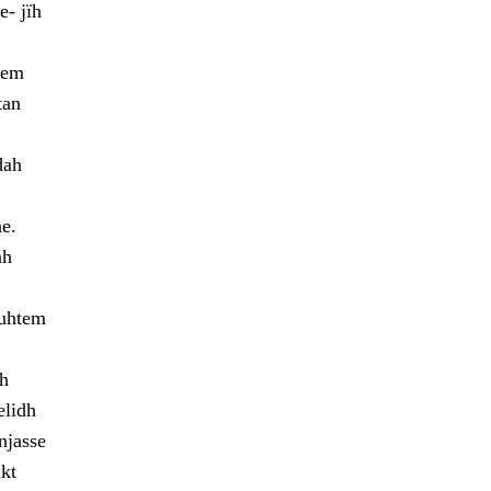
- jïh
mem
tan
dah
e.
ah
guhtem
eh
elidh
njasse
kt