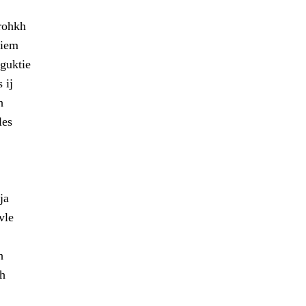
rohkh
miem
 guktie
 ij
h
les
ja
vle
h
ah