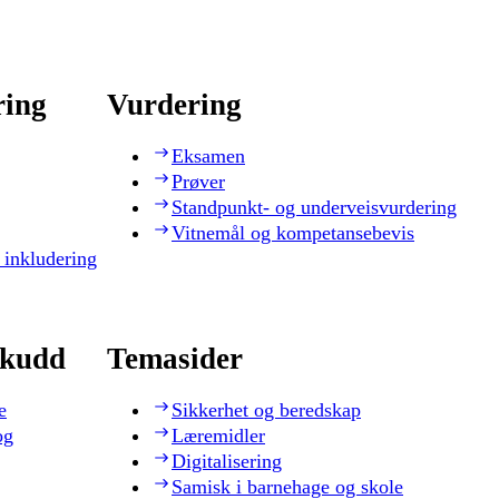
ring
Vurdering
Eksamen
Prøver
Standpunkt- og underveisvurdering
Vitnemål og kompetansebevis
 inkludering
skudd
Temasider
e
Sikkerhet og beredskap
og
Læremidler
Digitalisering
Samisk i barnehage og skole