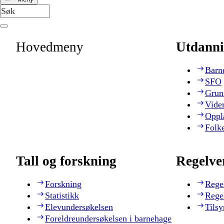
Hovedmeny
Utdanni
Barn
SFO
Grun
Vide
Oppl
Folk
Tall og forskning
Regelve
Forskning
Rege
Statistikk
Rege
Elevundersøkelsen
Tilsy
Foreldreundersøkelsen i barnehage