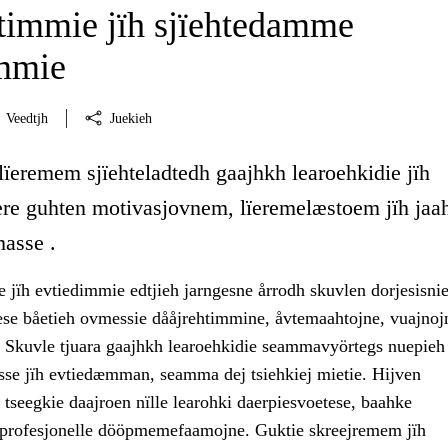
immie jïh sjïehtedamme
immie
Veedtjh
Juekieh
lïeremem sjïehteladtedh gaajhkh learoehkidie jïh
ïere guhten motivasjovnem, lïeremelæstoem jïh ja
masse .
 jïh evtiedimmie edtjieh jarngesne årrodh skuvlen dorjesisnie
se båetieh ovmessie dååjrehtimmine, åvtemaahtojne, vuajnojn
. Skuvle tjuara gaajhkh learoehkidie seammavyörtegs nuepieh
sse jïh evtiedæmman, seamma dej tsiehkiej mietie. Hijven
tseegkie daajroen nïlle learohki daerpiesvoetese, baahke
h profesjonelle dööpmemefaamojne. Guktie skreejremem jïh