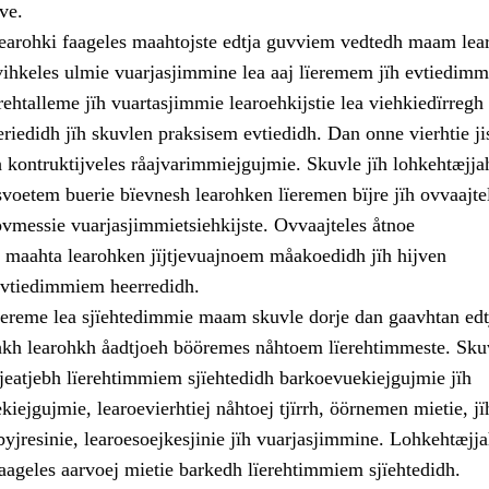
ve.
earohki faageles maahtojste edtja guvviem vedtedh maam lea
ihkeles ulmie vuarjasjimmine lea aaj lïeremem jïh evtiedim
ehtalleme jïh vuartasjimmie learoehkijstie lea viehkiedïrregh
riedidh jïh skuvlen praksisem evtiedidh. Dan onne vierhtie jis
 kontruktijveles råajvarimmiejgujmie. Skuvle jïh lohkehtæjja
svoetem buerie bïevnesh learohken lïeremen bïjre jïh ovvaajte
vmessie vuarjasjimmietsiehkijste. Ovvaajteles åtnoe
 maahta learohken jïjtjevuajnoem måakoedidh jïh hijven
evtiedimmiem heerredidh.
ereme lea sjïehtedimmie maam skuvle dorje dan gaavhtan edt
jhkh learohkh åadtjoeh bööremes nåhtoem lïerehtimmeste. Sku
eatjebh lïerehtimmiem sjïehtedidh barkoevuekiejgujmie jïh
iejgujmie, learoevierhtiej nåhtoej tjïrrh, öörnemen mietie, jï
yjresinie, learoesoejkesjinie jïh vuarjasjimmine. Lohkehtæjj
faageles aarvoej mietie barkedh lïerehtimmiem sjïehtedidh.