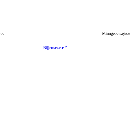
roe
Minngebe sæjro
Bijjemassese