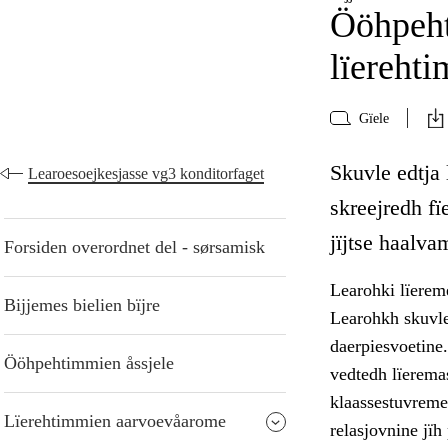
Ööhpeht
lïereht
Gïele
Skuvle edtja 
Learoesoejkesjasse vg3 konditorfaget
skreejredh f
jïjtse haalva
Forsiden overordnet del - sørsamisk
Learohki lïereme
Bijjemes bielien bïjre
Learohkh skuvle
daerpiesvoetine
Ööhpehtimmien åssjele
vedtedh lïerema
klaassestuvreme 
Lïerehtimmien aarvoevåarome
relasjovnine jï