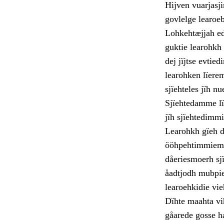
Hijven vuarjasji
govlelge learoeb
Lohkehtæjjah edt
guktie learohkh
dej jïjtse evtie
learohken lïere
sjïehteles jïh n
Sjïehtedamme lï
jïh sjïehtedimmi
Learohkh gïeh d
ööhpehtimmiem k
dåeriesmoerh sj
åadtjodh mubpie
learoehkidie vi
Dïhte maahta vi
gåarede gosse h