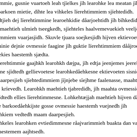
mmie, gusnie vuartoeh leah tjïelkes jïh learohke lea meatan jï
arkoen mietie, dïhte lea vihkeles lïerehtimmiem sjïehtedidh.
jieh dej lïerehtimmine learoehkidie dåarjoehtidh jïh bïhkedi
 maehtieh ulmieh tseegkedh, sjïehteles haalvemevuekieh veelj
dimmiem vuarjasjidh. Skuvle tjuara soejkesjidh hijven ektievo
minie dejnie ovmessie faagine jïh guktie lïerehtimmiem dååjro
uekies haestemh sjædta.
erehtimmie gaajhkh learohkh dæjpa, jïh edtja jeenjemes jeere
ne sjïdtedh gellievoetese learohkedåehkesne ektievoeten sisni
aarpesjieh sjïehtedimmiem jïjnjebe sïejhme faalenasse, maahta
rïevedh. Learohkh maehtieh tjabredidh, jïh maahta ovmessi
ïdtedh ellies lïerehtimmesne. Lohkehtæjjah maehtieh hijven 
 barkoedåehkijste gosse ovmessie haestemh vuejnedh jïh
ehkiem vedtedh maam daarpesjieh.
hkeles learohken evtiedimmesne råajvarimmieh buakta dan va
aestemem aajhtsedh.