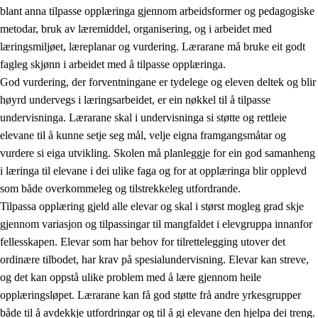
blant anna tilpasse opplæringa gjennom arbeidsformer og pedagogiske
metodar, bruk av læremiddel, organisering, og i arbeidet med
læringsmiljøet, læreplanar og vurdering. Lærarane må bruke eit godt
fagleg skjønn i arbeidet med å tilpasse opplæringa.
God vurdering, der forventningane er tydelege og eleven deltek og blir
høyrd undervegs i læringsarbeidet, er ein nøkkel til å tilpasse
undervisninga. Lærarane skal i undervisninga si støtte og rettleie
elevane til å kunne setje seg mål, velje eigna framgangsmåtar og
vurdere si eiga utvikling. Skolen må planleggje for ein god samanheng
i læringa til elevane i dei ulike faga og for at opplæringa blir opplevd
som både overkommeleg og tilstrekkeleg utfordrande.
Tilpassa opplæring gjeld alle elevar og skal i størst mogleg grad skje
gjennom variasjon og tilpassingar til mangfaldet i elevgruppa innanfor
fellesskapen. Elevar som har behov for tilrettelegging utover det
ordinære tilbodet, har krav på spesialundervisning. Elevar kan streve,
og det kan oppstå ulike problem med å lære gjennom heile
opplæringsløpet. Lærarane kan få god støtte frå andre yrkesgrupper
både til å avdekkje utfordringar og til å gi elevane den hjelpa dei treng.