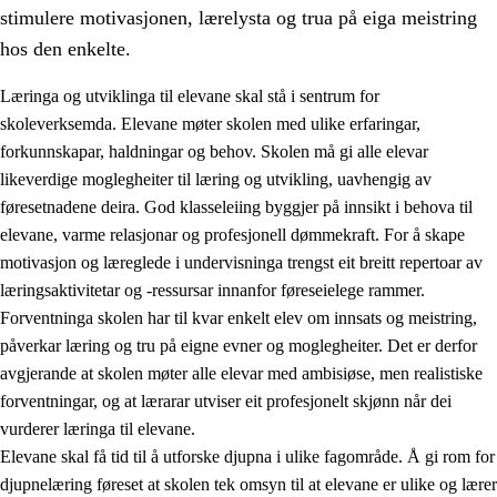
stimulere motivasjonen, lærelysta og trua på eiga meistring
hos den enkelte.
Læringa og utviklinga til elevane skal stå i sentrum for
skoleverksemda. Elevane møter skolen med ulike erfaringar,
forkunnskapar, haldningar og behov. Skolen må gi alle elevar
likeverdige moglegheiter til læring og utvikling, uavhengig av
føresetnadene deira. God klasseleiing byggjer på innsikt i behova til
elevane, varme relasjonar og profesjonell dømmekraft. For å skape
motivasjon og læreglede i undervisninga trengst eit breitt repertoar av
3.
Prinsipp for praksisen i skolen
læringsaktivitetar og -ressursar innanfor føreseielege rammer.
3.1
Eit inkluderande læringsmiljø
Forventninga skolen har til kvar enkelt elev om innsats og meistring,
påverkar læring og tru på eigne evner og moglegheiter. Det er derfor
3.2
Undervisning og tilpassa opplæring
avgjerande at skolen møter alle elevar med ambisiøse, men realistiske
3.3
Samarbeid mellom heim og skole
forventningar, og at lærarar utviser eit profesjonelt skjønn når dei
vurderer læringa til elevane.
3.4
Opplæring i lærebedrift og arbeidsliv
Elevane skal få tid til å utforske djupna i ulike fagområde. Å gi rom for
3.5
Profesjonsfellesskap og skoleutvikling
djupnelæring føreset at skolen tek omsyn til at elevane er ulike og lærer