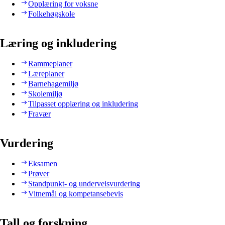
Opplæring for voksne
Folkehøgskole
Læring og inkludering
Rammeplaner
Læreplaner
Barnehagemiljø
Skolemiljø
Tilpasset opplæring og inkludering
Fravær
Vurdering
Eksamen
Prøver
Standpunkt- og underveisvurdering
Vitnemål og kompetansebevis
Tall og forskning