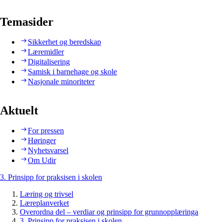
Temasider
Sikkerhet og beredskap
Læremidler
Digitalisering
Samisk i barnehage og skole
Nasjonale minoriteter
Aktuelt
For pressen
Høringer
Nyhetsvarsel
Om Udir
3. Prinsipp for praksisen i skolen
Læring og trivsel
Læreplanverket
Overordna del – verdiar og prinsipp for grunnopplæringa
3. Prinsipp for praksisen i skolen