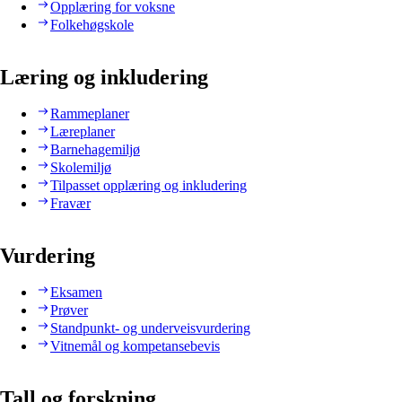
Opplæring for voksne
Folkehøgskole
Læring og inkludering
Rammeplaner
Læreplaner
Barnehagemiljø
Skolemiljø
Tilpasset opplæring og inkludering
Fravær
Vurdering
Eksamen
Prøver
Standpunkt- og underveisvurdering
Vitnemål og kompetansebevis
Tall og forskning