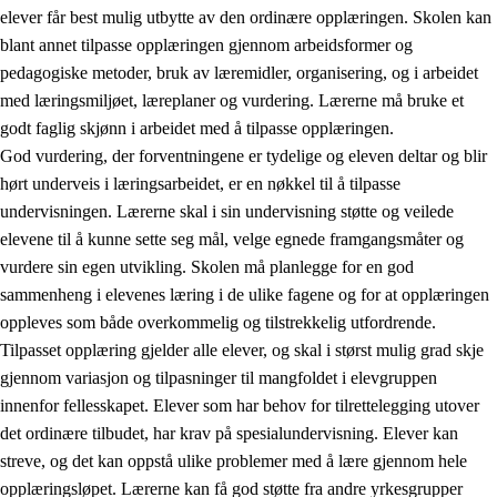
elever får best mulig utbytte av den ordinære opplæringen. Skolen kan
blant annet tilpasse opplæringen gjennom arbeidsformer og
pedagogiske metoder, bruk av læremidler, organisering, og i arbeidet
med læringsmiljøet, læreplaner og vurdering. Lærerne må bruke et
godt faglig skjønn i arbeidet med å tilpasse opplæringen.
God vurdering, der forventningene er tydelige og eleven deltar og blir
hørt underveis i læringsarbeidet, er en nøkkel til å tilpasse
undervisningen. Lærerne skal i sin undervisning støtte og veilede
elevene til å kunne sette seg mål, velge egnede framgangsmåter og
vurdere sin egen utvikling. Skolen må planlegge for en god
sammenheng i elevenes læring i de ulike fagene og for at opplæringen
oppleves som både overkommelig og tilstrekkelig utfordrende.
Tilpasset opplæring gjelder alle elever, og skal i størst mulig grad skje
gjennom variasjon og tilpasninger til mangfoldet i elevgruppen
innenfor fellesskapet. Elever som har behov for tilrettelegging utover
det ordinære tilbudet, har krav på spesialundervisning. Elever kan
streve, og det kan oppstå ulike problemer med å lære gjennom hele
opplæringsløpet. Lærerne kan få god støtte fra andre yrkesgrupper