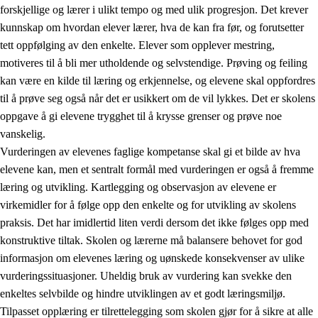
forskjellige og lærer i ulikt tempo og med ulik progresjon. Det krever
kunnskap om hvordan elever lærer, hva de kan fra før, og forutsetter
tett oppfølging av den enkelte. Elever som opplever mestring,
motiveres til å bli mer utholdende og selvstendige. Prøving og feiling
kan være en kilde til læring og erkjennelse, og elevene skal oppfordres
til å prøve seg også når det er usikkert om de vil lykkes. Det er skolens
oppgave å gi elevene trygghet til å krysse grenser og prøve noe
vanskelig.
Vurderingen av elevenes faglige kompetanse skal gi et bilde av hva
elevene kan, men et sentralt formål med vurderingen er også å fremme
læring og utvikling. Kartlegging og observasjon av elevene er
virkemidler for å følge opp den enkelte og for utvikling av skolens
praksis. Det har imidlertid liten verdi dersom det ikke følges opp med
konstruktive tiltak. Skolen og lærerne må balansere behovet for god
informasjon om elevenes læring og uønskede konsekvenser av ulike
vurderingssituasjoner. Uheldig bruk av vurdering kan svekke den
enkeltes selvbilde og hindre utviklingen av et godt læringsmiljø.
Tilpasset opplæring er tilrettelegging som skolen gjør for å sikre at alle