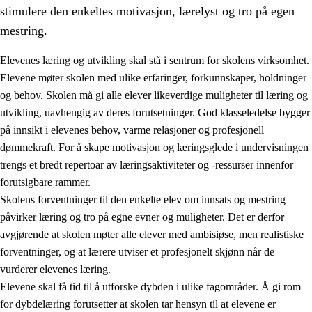
stimulere den enkeltes motivasjon, lærelyst og tro på egen
mestring.
Elevenes læring og utvikling skal stå i sentrum for skolens virksomhet.
Elevene møter skolen med ulike erfaringer, forkunnskaper, holdninger
og behov. Skolen må gi alle elever likeverdige muligheter til læring og
utvikling, uavhengig av deres forutsetninger. God klasseledelse bygger
på innsikt i elevenes behov, varme relasjoner og profesjonell
dømmekraft. For å skape motivasjon og læringsglede i undervisningen
trengs et bredt repertoar av læringsaktiviteter og -ressurser innenfor
3.
Prinsipper for skolens praksis
forutsigbare rammer.
3.1
Et inkluderende læringsmiljø
Skolens forventninger til den enkelte elev om innsats og mestring
påvirker læring og tro på egne evner og muligheter. Det er derfor
3.2
Undervisning og tilpasset opplæring
avgjørende at skolen møter alle elever med ambisiøse, men realistiske
3.3
Samarbeid mellom hjem og skole
forventninger, og at lærere utviser et profesjonelt skjønn når de
vurderer elevenes læring.
3.4
Opplæring i lærebedrift og arbeidsliv
Elevene skal få tid til å utforske dybden i ulike fagområder. Å gi rom
3.5
Profesjonsfellesskap og skoleutvikling
for dybdelæring forutsetter at skolen tar hensyn til at elevene er