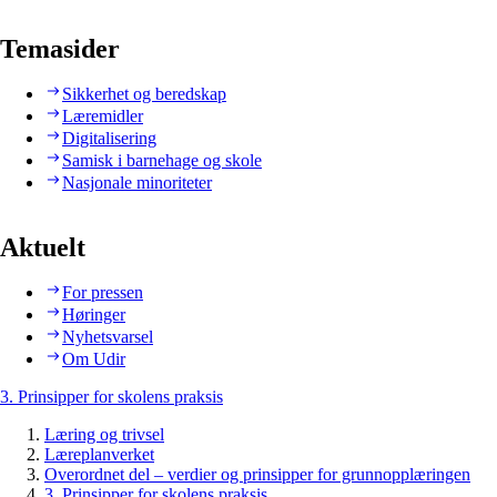
Temasider
Sikkerhet og beredskap
Læremidler
Digitalisering
Samisk i barnehage og skole
Nasjonale minoriteter
Aktuelt
For pressen
Høringer
Nyhetsvarsel
Om Udir
3. Prinsipper for skolens praksis
Læring og trivsel
Læreplanverket
Overordnet del – verdier og prinsipper for grunnopplæringen
3. Prinsipper for skolens praksis