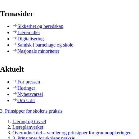
Temasider
Sikkerhet og beredskap
Læremidler
Digitalisering
Samisk i barnehage og skole
Nasjonale minoriteter
Aktuelt
For pressen
Høringer
Nyhetsvarsel
Om Udir
3. Prinsipper for skolens praksis
Læring og trivsel
Læreplanverket
Overordnet del – verdier og prinsipper for grunnopplæringen
3. Prinsipper for skolens praksis