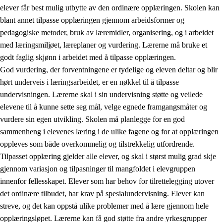
elever får best mulig utbytte av den ordinære opplæringen. Skolen kan
blant annet tilpasse opplæringen gjennom arbeidsformer og
pedagogiske metoder, bruk av læremidler, organisering, og i arbeidet
med læringsmiljøet, læreplaner og vurdering. Lærerne må bruke et
godt faglig skjønn i arbeidet med å tilpasse opplæringen.
God vurdering, der forventningene er tydelige og eleven deltar og blir
hørt underveis i læringsarbeidet, er en nøkkel til å tilpasse
undervisningen. Lærerne skal i sin undervisning støtte og veilede
elevene til å kunne sette seg mål, velge egnede framgangsmåter og
vurdere sin egen utvikling. Skolen må planlegge for en god
sammenheng i elevenes læring i de ulike fagene og for at opplæringen
oppleves som både overkommelig og tilstrekkelig utfordrende.
Tilpasset opplæring gjelder alle elever, og skal i størst mulig grad skje
gjennom variasjon og tilpasninger til mangfoldet i elevgruppen
innenfor fellesskapet. Elever som har behov for tilrettelegging utover
det ordinære tilbudet, har krav på spesialundervisning. Elever kan
streve, og det kan oppstå ulike problemer med å lære gjennom hele
opplæringsløpet. Lærerne kan få god støtte fra andre yrkesgrupper