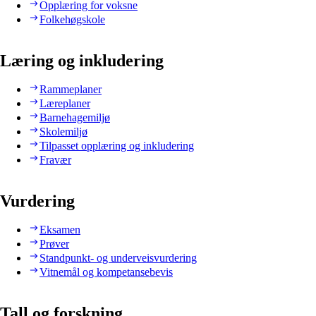
Opplæring for voksne
Folkehøgskole
Læring og inkludering
Rammeplaner
Læreplaner
Barnehagemiljø
Skolemiljø
Tilpasset opplæring og inkludering
Fravær
Vurdering
Eksamen
Prøver
Standpunkt- og underveisvurdering
Vitnemål og kompetansebevis
Tall og forskning