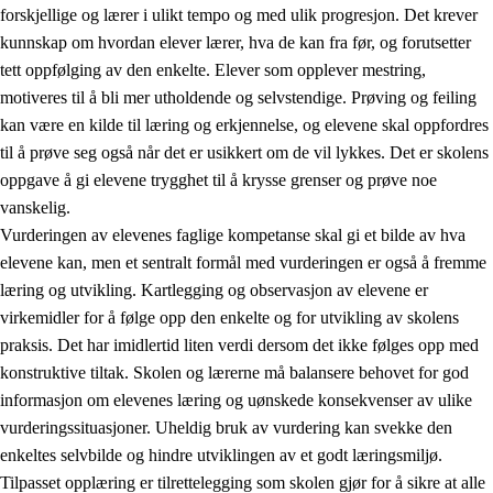
forskjellige og lærer i ulikt tempo og med ulik progresjon. Det krever
kunnskap om hvordan elever lærer, hva de kan fra før, og forutsetter
tett oppfølging av den enkelte. Elever som opplever mestring,
motiveres til å bli mer utholdende og selvstendige. Prøving og feiling
kan være en kilde til læring og erkjennelse, og elevene skal oppfordres
til å prøve seg også når det er usikkert om de vil lykkes. Det er skolens
oppgave å gi elevene trygghet til å krysse grenser og prøve noe
vanskelig.
Vurderingen av elevenes faglige kompetanse skal gi et bilde av hva
elevene kan, men et sentralt formål med vurderingen er også å fremme
læring og utvikling. Kartlegging og observasjon av elevene er
virkemidler for å følge opp den enkelte og for utvikling av skolens
praksis. Det har imidlertid liten verdi dersom det ikke følges opp med
konstruktive tiltak. Skolen og lærerne må balansere behovet for god
informasjon om elevenes læring og uønskede konsekvenser av ulike
vurderingssituasjoner. Uheldig bruk av vurdering kan svekke den
enkeltes selvbilde og hindre utviklingen av et godt læringsmiljø.
Tilpasset opplæring er tilrettelegging som skolen gjør for å sikre at alle