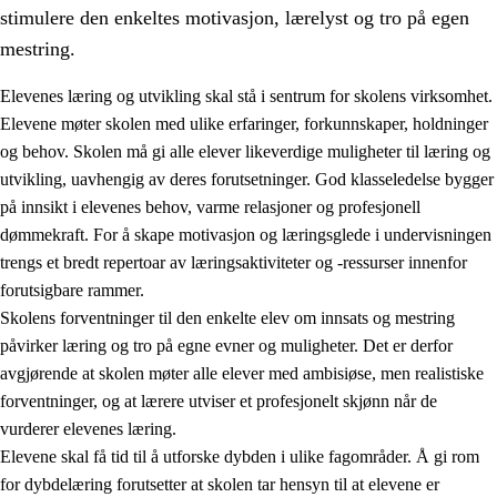
stimulere den enkeltes motivasjon, lærelyst og tro på egen
mestring.
Elevenes læring og utvikling skal stå i sentrum for skolens virksomhet.
Elevene møter skolen med ulike erfaringer, forkunnskaper, holdninger
og behov. Skolen må gi alle elever likeverdige muligheter til læring og
utvikling, uavhengig av deres forutsetninger. God klasseledelse bygger
på innsikt i elevenes behov, varme relasjoner og profesjonell
dømmekraft. For å skape motivasjon og læringsglede i undervisningen
trengs et bredt repertoar av læringsaktiviteter og -ressurser innenfor
3.
Prinsipper for skolens praksis
forutsigbare rammer.
3.1
Et inkluderende læringsmiljø
Skolens forventninger til den enkelte elev om innsats og mestring
påvirker læring og tro på egne evner og muligheter. Det er derfor
3.2
Undervisning og tilpasset opplæring
avgjørende at skolen møter alle elever med ambisiøse, men realistiske
3.3
Samarbeid mellom hjem og skole
forventninger, og at lærere utviser et profesjonelt skjønn når de
vurderer elevenes læring.
3.4
Opplæring i lærebedrift og arbeidsliv
Elevene skal få tid til å utforske dybden i ulike fagområder. Å gi rom
3.5
Profesjonsfellesskap og skoleutvikling
for dybdelæring forutsetter at skolen tar hensyn til at elevene er