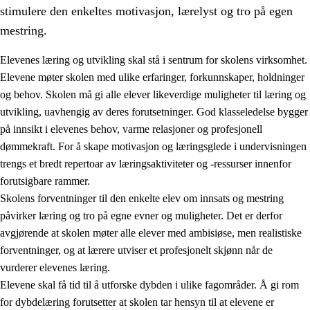
stimulere den enkeltes motivasjon, lærelyst og tro på egen
mestring.
Elevenes læring og utvikling skal stå i sentrum for skolens virksomhet.
Elevene møter skolen med ulike erfaringer, forkunnskaper, holdninger
og behov. Skolen må gi alle elever likeverdige muligheter til læring og
utvikling, uavhengig av deres forutsetninger. God klasseledelse bygger
på innsikt i elevenes behov, varme relasjoner og profesjonell
dømmekraft. For å skape motivasjon og læringsglede i undervisningen
trengs et bredt repertoar av læringsaktiviteter og -ressurser innenfor
3.
Prinsipper for skolens praksis
forutsigbare rammer.
3.1
Et inkluderende læringsmiljø
Skolens forventninger til den enkelte elev om innsats og mestring
påvirker læring og tro på egne evner og muligheter. Det er derfor
3.2
Undervisning og tilpasset opplæring
avgjørende at skolen møter alle elever med ambisiøse, men realistiske
3.3
Samarbeid mellom hjem og skole
forventninger, og at lærere utviser et profesjonelt skjønn når de
vurderer elevenes læring.
3.4
Opplæring i lærebedrift og arbeidsliv
Elevene skal få tid til å utforske dybden i ulike fagområder. Å gi rom
3.5
Profesjonsfellesskap og skoleutvikling
for dybdelæring forutsetter at skolen tar hensyn til at elevene er