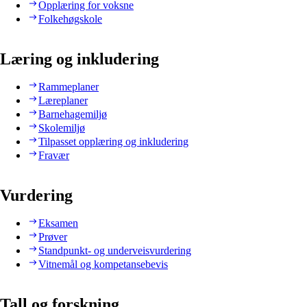
Opplæring for voksne
Folkehøgskole
Læring og inkludering
Rammeplaner
Læreplaner
Barnehagemiljø
Skolemiljø
Tilpasset opplæring og inkludering
Fravær
Vurdering
Eksamen
Prøver
Standpunkt- og underveisvurdering
Vitnemål og kompetansebevis
Tall og forskning