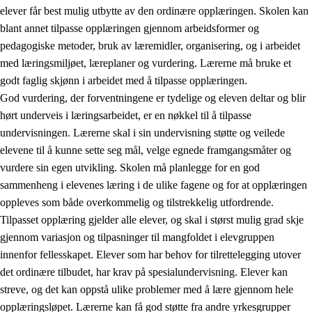
elever får best mulig utbytte av den ordinære opplæringen. Skolen kan
blant annet tilpasse opplæringen gjennom arbeidsformer og
pedagogiske metoder, bruk av læremidler, organisering, og i arbeidet
med læringsmiljøet, læreplaner og vurdering. Lærerne må bruke et
godt faglig skjønn i arbeidet med å tilpasse opplæringen.
God vurdering, der forventningene er tydelige og eleven deltar og blir
hørt underveis i læringsarbeidet, er en nøkkel til å tilpasse
undervisningen. Lærerne skal i sin undervisning støtte og veilede
elevene til å kunne sette seg mål, velge egnede framgangsmåter og
vurdere sin egen utvikling. Skolen må planlegge for en god
sammenheng i elevenes læring i de ulike fagene og for at opplæringen
oppleves som både overkommelig og tilstrekkelig utfordrende.
Tilpasset opplæring gjelder alle elever, og skal i størst mulig grad skje
gjennom variasjon og tilpasninger til mangfoldet i elevgruppen
innenfor fellesskapet. Elever som har behov for tilrettelegging utover
det ordinære tilbudet, har krav på spesialundervisning. Elever kan
streve, og det kan oppstå ulike problemer med å lære gjennom hele
opplæringsløpet. Lærerne kan få god støtte fra andre yrkesgrupper