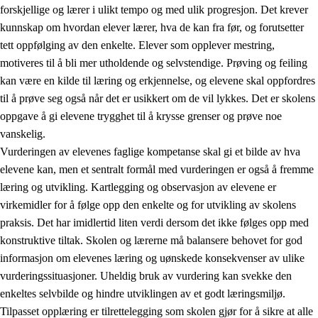
forskjellige og lærer i ulikt tempo og med ulik progresjon. Det krever
kunnskap om hvordan elever lærer, hva de kan fra før, og forutsetter
tett oppfølging av den enkelte. Elever som opplever mestring,
motiveres til å bli mer utholdende og selvstendige. Prøving og feiling
kan være en kilde til læring og erkjennelse, og elevene skal oppfordres
til å prøve seg også når det er usikkert om de vil lykkes. Det er skolens
oppgave å gi elevene trygghet til å krysse grenser og prøve noe
vanskelig.
Vurderingen av elevenes faglige kompetanse skal gi et bilde av hva
elevene kan, men et sentralt formål med vurderingen er også å fremme
læring og utvikling. Kartlegging og observasjon av elevene er
virkemidler for å følge opp den enkelte og for utvikling av skolens
praksis. Det har imidlertid liten verdi dersom det ikke følges opp med
konstruktive tiltak. Skolen og lærerne må balansere behovet for god
informasjon om elevenes læring og uønskede konsekvenser av ulike
vurderingssituasjoner. Uheldig bruk av vurdering kan svekke den
enkeltes selvbilde og hindre utviklingen av et godt læringsmiljø.
Tilpasset opplæring er tilrettelegging som skolen gjør for å sikre at alle