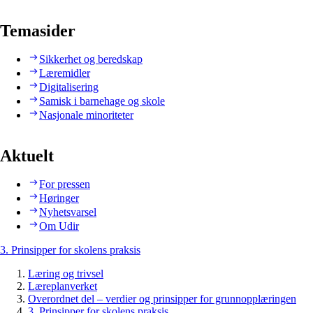
Temasider
Sikkerhet og beredskap
Læremidler
Digitalisering
Samisk i barnehage og skole
Nasjonale minoriteter
Aktuelt
For pressen
Høringer
Nyhetsvarsel
Om Udir
3. Prinsipper for skolens praksis
Læring og trivsel
Læreplanverket
Overordnet del – verdier og prinsipper for grunnopplæringen
3. Prinsipper for skolens praksis