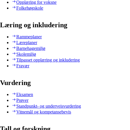
Opplæring for voksne
Folkehøgskole
Læring og inkludering
Rammeplaner
Læreplaner
Barnehagemiljø
Skolemiljø
Tilpasset opplæring og inkludering
Fravær
Vurdering
Eksamen
Prøver
Standpunkt- og underveisvurdering
Vitnemål og kompetansebevis
Tall og forskning