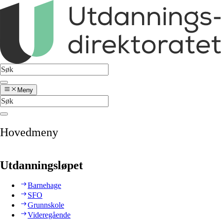
Meny
Hovedmeny
Utdanningsløpet
Barnehage
SFO
Grunnskole
Videregående