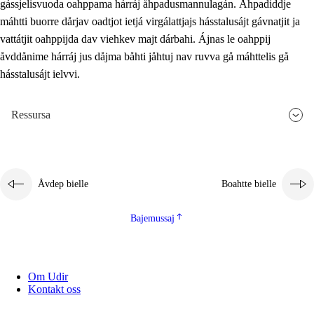
gássjelisvuoda oahppama hárráj åhpadusmannulagán. Åhpadiddje
máhtti buorre dårjav oadtjot ietjá virgálattjajs hásstalusájt gávnatjit ja
vattátjit oahppijda dav viehkev majt dárbahi. Ájnas le oahppij
åvddånime hárráj jus dåjma båhti jåhtuj nav ruvva gå máhttelis gå
hásstalusájt ielvvi.
Ressursa
Åvdep bielle
Boahtte bielle
Bajemussaj
Om Udir
Kontakt oss