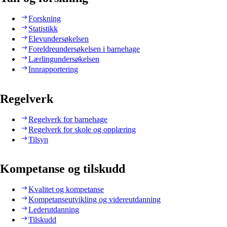
Forskning
Statistikk
Elevundersøkelsen
Foreldreundersøkelsen i barnehage
Lærlingundersøkelsen
Innrapportering
Regelverk
Regelverk for barnehage
Regelverk for skole og opplæring
Tilsyn
Kompetanse og tilskudd
Kvalitet og kompetanse
Kompetanseutvikling og videreutdanning
Lederutdanning
Tilskudd