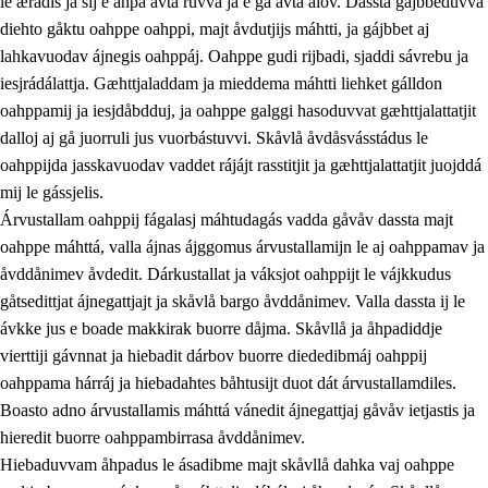
le ærádis ja sij e åhpa avta ruvva ja e ga avta ålov. Dassta gájbbeduvvá
diehto gåktu oahppe oahppi, majt åvdutjijs máhtti, ja gájbbet aj
lahkavuodav ájnegis oahppáj. Oahppe gudi rijbadi, sjaddi sávrebu ja
iesjrádálattja. Gæhttjaladdam ja mieddema máhtti liehket gálldon
oahppamij ja iesjdåbdduj, ja oahppe galggi hasoduvvat gæhttjalattatjit
dalloj aj gå juorruli jus vuorbástuvvi. Skåvlå åvdåsvásstádus le
oahppijda jasskavuodav vaddet rájájt rasstitjit ja gæhttjalattatjit juojddá
mij le gássjelis.
Árvustallam oahppij fágalasj máhtudagás vadda gåvåv dassta majt
oahppe máhttá, valla ájnas ájggomus árvustallamijn le aj oahppamav ja
åvddånimev åvdedit. Dárkustallat ja váksjot oahppijt le vájkkudus
gåtsedittjat ájnegattjajt ja skåvlå bargo åvddånimev. Valla dassta ij le
ávkke jus e boade makkirak buorre dåjma. Skåvllå ja åhpadiddje
vierttiji gávnnat ja hiebadit dárbov buorre diededibmáj oahppij
oahppama hárráj ja hiebadahtes båhtusijt duot dát árvustallamdiles.
Boasto adno árvustallamis máhttá vánedit ájnegattjaj gåvåv ietjastis ja
hieredit buorre oahppambirrasa åvddånimev.
Hiebaduvvam åhpadus le ásadibme majt skåvllå dahka vaj oahppe