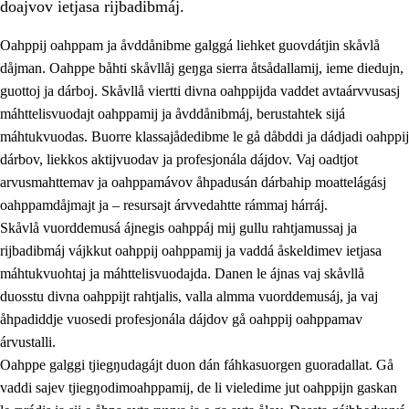
doajvov ietjasa rijbadibmáj.
Oahppij oahppam ja åvddånibme galggá liehket guovdátjin skåvlå
dåjman. Oahppe båhti skåvllåj geŋga sierra åtsådallamij, ieme diedujn,
guottoj ja dárboj. Skåvllå viertti divna oahppijda vaddet avtaárvvusasj
máhttelisvuodajt oahppamij ja åvddånibmáj, berustahtek sijá
máhtukvuodas. Buorre klassajådedibme le gå dåbddi ja dádjadi oahppij
dárbov, liekkos aktijvuodav ja profesjonála dájdov. Vaj oadtjot
arvusmahttemav ja oahppamávov åhpadusán dárbahip moattelágásj
3.
Prinsihpa skåvlå dåjmajda
oahppamdåjmajt ja – resursajt árvvedahtte rámmaj hárráj.
3.1
Sebrudahtte oahppambirás
Skåvlå vuorddemusá ájnegis oahppáj mij gullu rahtjamussaj ja
rijbadibmáj vájkkut oahppij oahppamij ja vaddá åskeldimev ietjasa
3.2
Åhpadibme ja hiebadum åhpadus
máhtukvuohtaj ja máhttelisvuodajda. Danen le ájnas vaj skåvllå
3.3
Aktisasjbarggo sijda ja skåvlå gaskan
duosstu divna oahppijt rahtjalis, valla almma vuorddemusáj, ja vaj
åhpadiddje vuosedi profesjonála dájdov gå oahppij oahppamav
3.4
Åhpadus åhpadusvidnudagán ja barggoiellemin
árvustalli.
3.5
Profesjåvnåaktisasjvuohta ja skåvllååvddånibme
Oahppe galggi tjiegŋudagájt duon dán fáhkasuorgen guoradallat. Gå
vaddi sajev tjiegŋodimoahppamij, de li vieledime jut oahppijn gaskan