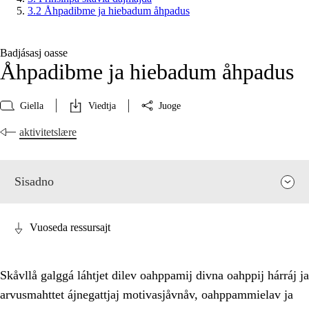
3.2 Åhpadibme ja hiebadum åhpadus
Badjásasj oasse
Åhpadibme ja hiebadum åhpadus
Giella
Viedtja
Juoge
aktivitetslære
Sisadno
Vuoseda ressursajt
Skåvllå galggá láhtjet dilev oahppamij divna oahppij hárráj ja
arvusmahttet ájnegattjaj motivasjåvnåv, oahppammielav ja