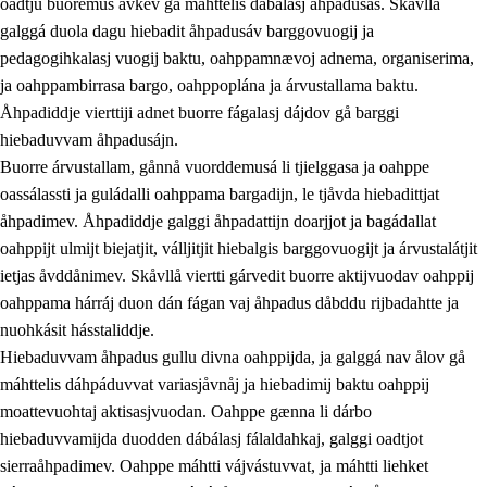
oadtju buoremus ávkev gå máhttelis dábálasj åhpadusás. Skåvllå
galggá duola dagu hiebadit åhpadusáv barggovuogij ja
pedagogihkalasj vuogij baktu, oahppamnævoj adnema, organiserima,
ja oahppambirrasa bargo, oahppoplána ja árvustallama baktu.
Åhpadiddje vierttiji adnet buorre fágalasj dájdov gå barggi
hiebaduvvam åhpadusájn.
Buorre árvustallam, gånnå vuorddemusá li tjielggasa ja oahppe
oassálassti ja guládalli oahppama bargadijn, le tjåvda hiebadittjat
åhpadimev. Åhpadiddje galggi åhpadattijn doarjjot ja bagádallat
oahppijt ulmijt biejatjit, válljitjit hiebalgis barggovuogijt ja árvustalátjit
ietjas åvddånimev. Skåvllå viertti gárvedit buorre aktijvuodav oahppij
oahppama hárráj duon dán fágan vaj åhpadus dåbddu rijbadahtte ja
nuohkásit hásstaliddje.
Hiebaduvvam åhpadus gullu divna oahppijda, ja galggá nav ålov gå
máhttelis dáhpáduvvat variasjåvnåj ja hiebadimij baktu oahppij
moattevuohtaj aktisasjvuodan. Oahppe gænna li dárbo
hiebaduvvamijda duodden dábálasj fálaldahkaj, galggi oadtjot
sierraåhpadimev. Oahppe máhtti vájvástuvvat, ja máhtti liehket