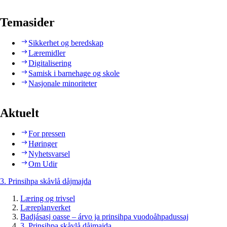
Temasider
Sikkerhet og beredskap
Læremidler
Digitalisering
Samisk i barnehage og skole
Nasjonale minoriteter
Aktuelt
For pressen
Høringer
Nyhetsvarsel
Om Udir
3. Prinsihpa skåvlå dåjmajda
Læring og trivsel
Læreplanverket
Badjásasj oasse – árvo ja prinsihpa vuodoåhpadussaj
3. Prinsihpa skåvlå dåjmajda