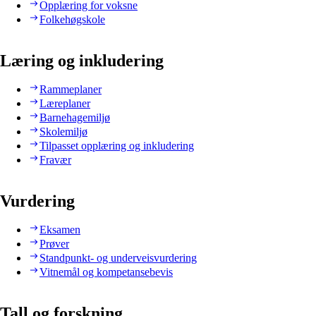
Opplæring for voksne
Folkehøgskole
Læring og inkludering
Rammeplaner
Læreplaner
Barnehagemiljø
Skolemiljø
Tilpasset opplæring og inkludering
Fravær
Vurdering
Eksamen
Prøver
Standpunkt- og underveisvurdering
Vitnemål og kompetansebevis
Tall og forskning