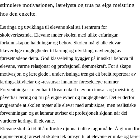
stimulere motivasjonen, lærelysta og trua på eiga meistring
hos den enkelte.
Læringa og utviklinga til elevane skal stå i sentrum for
skoleverksemda. Elevane møter skolen med ulike erfaringar,
forkunnskapar, haldningar og behov. Skolen må gi alle elevar
likeverdige moglegheiter til læring og utvikling, uavhengig av
føresetnadene deira. God klasseleiing byggjer på innsikt i behova til
elevane, varme relasjonar og profesjonell dømmekraft. For å skape
motivasjon og læreglede i undervisninga trengst eit breitt repertoar av
3.
Prinsipp for praksisen i skolen
læringsaktivitetar og -ressursar innanfor føreseielege rammer.
3.1
Eit inkluderande læringsmiljø
Forventninga skolen har til kvar enkelt elev om innsats og meistring,
påverkar læring og tru på eigne evner og moglegheiter. Det er derfor
3.2
Undervisning og tilpassa opplæring
avgjerande at skolen møter alle elevar med ambisiøse, men realistiske
3.3
Samarbeid mellom heim og skole
forventningar, og at lærarar utviser eit profesjonelt skjønn når dei
vurderer læringa til elevane.
3.4
Opplæring i lærebedrift og arbeidsliv
Elevane skal få tid til å utforske djupna i ulike fagområde. Å gi rom for
3.5
Profesjonsfellesskap og skoleutvikling
djupnelæring føreset at skolen tek omsyn til at elevane er ulike og lærer