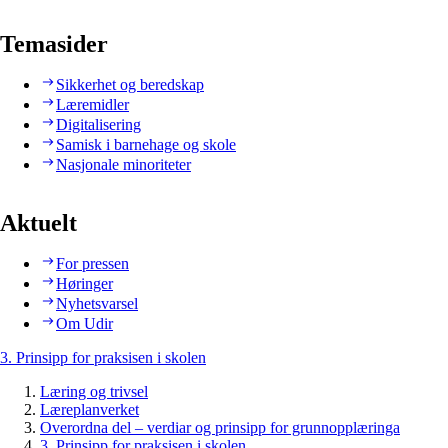
Temasider
Sikkerhet og beredskap
Læremidler
Digitalisering
Samisk i barnehage og skole
Nasjonale minoriteter
Aktuelt
For pressen
Høringer
Nyhetsvarsel
Om Udir
3. Prinsipp for praksisen i skolen
Læring og trivsel
Læreplanverket
Overordna del – verdiar og prinsipp for grunnopplæringa
3. Prinsipp for praksisen i skolen