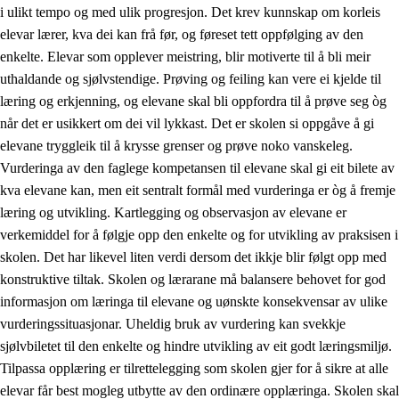
i ulikt tempo og med ulik progresjon. Det krev kunnskap om korleis
elevar lærer, kva dei kan frå før, og føreset tett oppfølging av den
enkelte. Elevar som opplever meistring, blir motiverte til å bli meir
uthaldande og sjølvstendige. Prøving og feiling kan vere ei kjelde til
læring og erkjenning, og elevane skal bli oppfordra til å prøve seg òg
når det er usikkert om dei vil lykkast. Det er skolen si oppgåve å gi
elevane tryggleik til å krysse grenser og prøve noko vanskeleg.
Vurderinga av den faglege kompetansen til elevane skal gi eit bilete av
kva elevane kan, men eit sentralt formål med vurderinga er òg å fremje
læring og utvikling. Kartlegging og observasjon av elevane er
verkemiddel for å følgje opp den enkelte og for utvikling av praksisen i
skolen. Det har likevel liten verdi dersom det ikkje blir følgt opp med
konstruktive tiltak. Skolen og lærarane må balansere behovet for god
informasjon om læringa til elevane og uønskte konsekvensar av ulike
vurderingssituasjonar. Uheldig bruk av vurdering kan svekkje
sjølvbiletet til den enkelte og hindre utvikling av eit godt læringsmiljø.
Tilpassa opplæring er tilrettelegging som skolen gjer for å sikre at alle
elevar får best mogleg utbytte av den ordinære opplæringa. Skolen skal