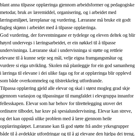
blant anna tilpasse opplæringa gjennom arbeidsformer og pedagogiske
metodar, bruk av læremiddel, organisering, og i arbeidet med
læringsmiljøet, læreplanar og vurdering. Lærarane må bruke eit godt
fagleg skjønn i arbeidet med å tilpasse opplæringa.
God vurdering, der forventningane er tydelege og eleven deltek og blir
høyrd undervegs i læringsarbeidet, er ein nøkkel til å tilpasse
undervisninga. Lærarane skal i undervisninga si støtte og rettleie
elevane til å kunne setje seg mål, velje eigna framgangsmåtar og
vurdere si eiga utvikling. Skolen må planleggje for ein god samanheng
i læringa til elevane i dei ulike faga og for at opplæringa blir opplevd
som både overkommeleg og tilstrekkeleg utfordrande.
Tilpassa opplæring gjeld alle elevar og skal i størst mogleg grad skje
gjennom variasjon og tilpassingar til mangfaldet i elevgruppa innanfor
fellesskapen. Elevar som har behov for tilrettelegging utover det
ordinære tilbodet, har krav på spesialundervisning. Elevar kan streve,
og det kan oppstå ulike problem med å lære gjennom heile
opplæringsløpet. Lærarane kan få god støtte frå andre yrkesgrupper
både til å avdekkje utfordringar og til å gi elevane den hjelpa dei treng.