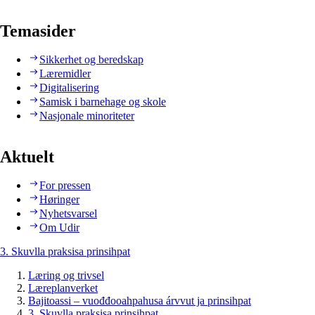
Temasider
Sikkerhet og beredskap
Læremidler
Digitalisering
Samisk i barnehage og skole
Nasjonale minoriteter
Aktuelt
For pressen
Høringer
Nyhetsvarsel
Om Udir
3. Skuvlla praksisa prinsihpat
Læring og trivsel
Læreplanverket
Bajitoassi – vuođđooahpahusa árvvut ja prinsihpat
3. Skuvlla praksisa prinsihpat