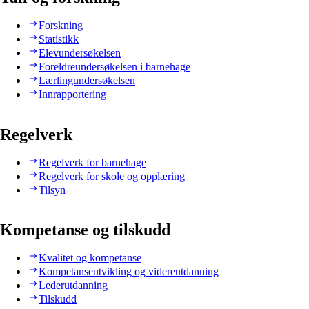
Forskning
Statistikk
Elevundersøkelsen
Foreldreundersøkelsen i barnehage
Lærlingundersøkelsen
Innrapportering
Regelverk
Regelverk for barnehage
Regelverk for skole og opplæring
Tilsyn
Kompetanse og tilskudd
Kvalitet og kompetanse
Kompetanseutvikling og videreutdanning
Lederutdanning
Tilskudd