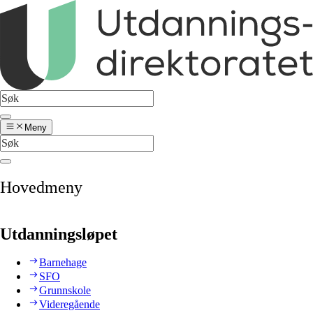
Meny
Hovedmeny
Utdanningsløpet
Barnehage
SFO
Grunnskole
Videregående