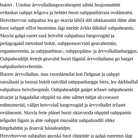
buktet . Unohas árvvoštallangeavaheapmi sáhttá heajosmahttit
ovttaskas oahppi iešgova ja hehttet buori oahppanbirrasa ovdáneami.
Heivehuvvon oahpahus lea go skuvla láhčá dili sihkkarastin dihte ahte
buot oahppit ožžot buoremus lági mielde ávkki dábálaš oahpaheamis.
Skuvla galgá earret eará heivehit oahpahusa bargovugiid ja
pedagogalaš metodaid bokte, oahpponeavvuid geavahemiin,
organiseremiin, ja oahppanbiras-, oahppoplána- ja árvvoštallanbarggus.
Oahpaheaddjit fertejit geavahit buori fágalaš árvvoštallama go barget
oahpahusheivehemiin.
Buorre árvvoštallan, mas vuordámušat leat čielgasat ja oahppi
oassálastá ja beassá buktit oaiviliid oahppanbarggu birra, lea dárbbašlaš
oahpahusa heiveheapmái. Oahpaheaddjit galget iežaset oahpaheamis
doarjut ja bagadallat ohppiid nu ahte sáhttet bidjat alcceseaset
mihttomeriid, válljet heivvolaš bargovugiid ja árvvoštallet iežaset
ovdáneami. Skuvla ferte plánet buori oktavuođa ohppiid oahppamis
iešguđet fágain ja ahte oahppit muosáhit oahpahusdili sihke
birgehahttin ja doarvái hástaleaddjin.
Heivehuvvon oahpahus guoská buot ohppiide ja galgá eanemus lági