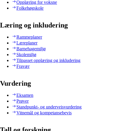
Opplæring for voksne
Folkehøgskole
Læring og inkludering
Rammeplaner
Læreplaner
Barnehagemiljø
Skolemiljø
Tilpasset opplæring og inkludering
Fravær
Vurdering
Eksamen
Prøver
Standpunkt- og underveisvurdering
Vitnemål og kompetansebevis
Tall og forskning