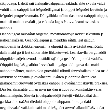
čikŋodaga. Láhčit saji čiekŋalisoahppamii eaktuda ahte skuvla váldá
vuhtii ahte oahppit leat iešguđetláganat ja ohppet iešguđet leavttuin ja
iešguđet progrešuvnnain. Dát gáibida máhtu das movt oahppit ohppet,
maid sii máhttet ovdalis, ja eaktuda lagas čuovvoleami ovttaskas
oahppis.
Oahppit geat muosáhit birgema, movttiidahttojit šaddat sávrribun ja
iešheanalažžan. Geahččaleapmi ja meaddin sáhttá leat gáldun
oahppamii ja dohkkeheapmái, ja ohppiid galgá ávžžuhit geahččalit
dalle maid go ii leat sihkar ahte lihkostuvvet. Lea skuvlla bargu addit
ohppiide oadjebasvuođa rasttidit rájáid ja geahččalit juoidá váddása.
Ohppiid fágalaš gealbbu árvvoštallan galgá addit gova das maid
oahppit máhttet, muhto okta guovddáš ulbmil árvvoštallamiin lea maid
ovddidit oahppama ja ovdáneami. Kárten ja ohppiid áican leat
gaskaoamit čuovvolit ovttaskas oahppi ja ovdánahttit skuvlla praksisa.
Das lea almmatge unnán árvu jus dan ii čuovvol konstruktiivvalaš
doaimmaiguin. Skuvla ja oahpaheaddjit fertejit vihkkedallat dan
gaskka ahte oažžut dieđuid ohppiid oahppama birra ja daid
negatiivvalaš váikkuhusaid maid iešguđet árvvoštallandilálašvuođat