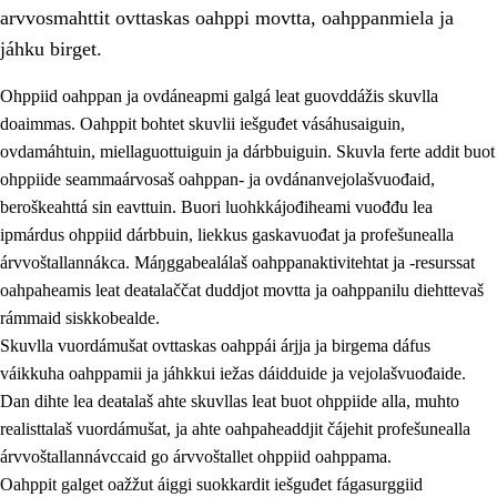
arvvosmahttit ovttaskas oahppi movtta, oahppanmiela ja
jáhku birget.
Ohppiid oahppan ja ovdáneapmi galgá leat guovddážis skuvlla
doaimmas. Oahppit bohtet skuvlii iešguđet vásáhusaiguin,
ovdamáhtuin, miellaguottuiguin ja dárbbuiguin. Skuvla ferte addit buot
ohppiide seammaárvosaš oahppan- ja ovdánanvejolašvuođaid,
beroškeahttá sin eavttuin. Buori luohkkájođiheami vuođđu lea
ipmárdus ohppiid dárbbuin, liekkus gaskavuođat ja profešunealla
árvvoštallannákca. Máŋggabealálaš oahppanaktivitehtat ja -resurssat
3.
Skuvlla praksisa prinsihpat
oahpaheamis leat deaŧalaččat duddjot movtta ja oahppanilu diehttevaš
3.1
Fátmmasteaddji oahppanbiras
rámmaid siskkobealde.
Skuvlla vuordámušat ovttaskas oahppái árjja ja birgema dáfus
3.2
Oahpaheapmi ja heivehuvvon oahpahus
váikkuha oahppamii ja jáhkkui iežas dáidduide ja vejolašvuođaide.
3.3
Ovttasbargu ruovttu ja skuvlla gaskka
Dan dihte lea deaŧalaš ahte skuvllas leat buot ohppiide alla, muhto
realisttalaš vuordámušat, ja ahte oahpaheaddjit čájehit profešunealla
3.4
Oahpahus oahppofitnodagas ja bargoeallimis
árvvoštallannávccaid go árvvoštallet ohppiid oahppama.
3.5
Profešuvdnasearvevuohta ja skuvlaovdáneapmi
Oahppit galget oažžut áiggi suokkardit iešguđet fágasurggiid