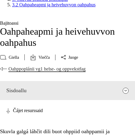
3.2 Oahpaheapmi ja heivehuvvon oahpahus
Bajitoassi
Oahpaheapmi ja heivehuvvon
oahpahus
Giella
Viečča
Juoge
Oahppoplánii vg1 helse- og oppvekstfag
Sisdoallu
Čájet resurssaid
Skuvla galgá láhčit dili buot ohppiid oahppamii ja