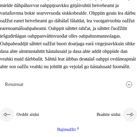
mielde dáhpáhuvvat oahppijoavkku girjáivuhtii heiveheami ja
variašuvnna bokte searvevuođa siskkobealde. Ohppiin geain lea dárbu
oažžut eanet heiveheami go dábálaš fálaldat, lea vuoigatvuohta oažžut
earenoamášoahpaheami. Oahppit sáhttet rahčat, ja sáhttet čuožžilit
iešguđetlágan oahppanváttisvuođat olles oahpahusmannolagas.
Oahpaheaddjit sáhttet oažžut buori doarjaga eará virgejoavkkuin sihke
dasa ahte almmustahttit hástalusaid ja dasa ahte addit ohppiide dan
veahki maid dárbbašit. Sáhttá leat áibbas deaŧalaš oahppi ovdáneapmái
ahte son oažžu veahki nu johtilit go vejolaš go hástalusaid fuomášit.
Resurssat
Ovddit siidui
Boahtte siidui
Bajimužžii