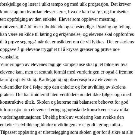
forskjellige og lærer i ulikt tempo og med ulik progresjon. Det krever
kunnskap om hvordan elever lærer, hva de kan fra før, og forutsetter
tett oppfølging av den enkelte. Elever som opplever mestring,
motiveres til å bli mer utholdende og selvstendige. Prøving og feiling
kan være en kilde til læring og erkjennelse, og elevene skal oppfordres
til å prøve seg også når det er usikkert om de vil lykkes. Det er skolens
oppgave å gi elevene trygghet til å krysse grenser og prøve noe
vanskelig.
Vurderingen av elevenes faglige kompetanse skal gi et bilde av hva
elevene kan, men et sentralt formål med vurderingen er også å fremme
læring og utvikling. Kartlegging og observasjon av elevene er
virkemidler for å følge opp den enkelte og for utvikling av skolens
praksis. Det har imidlertid liten verdi dersom det ikke følges opp med
konstruktive tiltak. Skolen og lærerne må balansere behovet for god
informasjon om elevenes læring og uønskede konsekvenser av ulike
vurderingssituasjoner. Uheldig bruk av vurdering kan svekke den
enkeltes selvbilde og hindre utviklingen av et godt læringsmiljø.
Tilpasset opplæring er tilrettelegging som skolen gjør for å sikre at alle