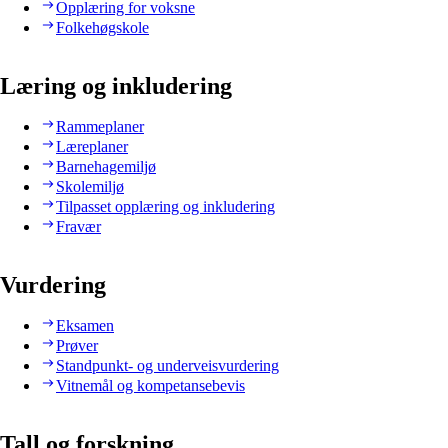
Opplæring for voksne
Folkehøgskole
Læring og inkludering
Rammeplaner
Læreplaner
Barnehagemiljø
Skolemiljø
Tilpasset opplæring og inkludering
Fravær
Vurdering
Eksamen
Prøver
Standpunkt- og underveisvurdering
Vitnemål og kompetansebevis
Tall og forskning