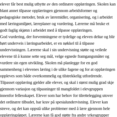
elever får best mulig utbytte av den ordinære opplæringen. Skolen kan
blant annet tilpasse opplæringen gjennom arbeidsformer og
pedagogiske metoder, bruk av læremidler, organisering, og i arbeidet
med læringsmiljøet, læreplaner og vurdering. Lærerne må bruke et
godt faglig skjønn i arbeidet med å tilpasse opplæringen.
God vurdering, der forventningene er tydelige og eleven deltar og blir
hørt underveis i læringsarbeidet, er en nøkkel til å tilpasse
undervisningen. Lærerne skal i sin undervisning støtte og veilede
elevene til å kunne sette seg mål, velge egnede framgangsmåter og
vurdere sin egen utvikling. Skolen må planlegge for en god
sammenheng i elevenes læring i de ulike fagene og for at opplæringen
oppleves som både overkommelig og tilstrekkelig utfordrende.
Tilpasset opplæring gjelder alle elever, og skal i størst mulig grad skje
gjennom variasjon og tilpasninger til mangfoldet i elevgruppen
innenfor fellesskapet. Elever som har behov for tilrettelegging utover
det ordinære tilbudet, har krav på spesialundervisning. Elever kan
streve, og det kan oppstå ulike problemer med å lære gjennom hele
opplæringsløpet. Lærerne kan få god støtte fra andre yrkesgrupper