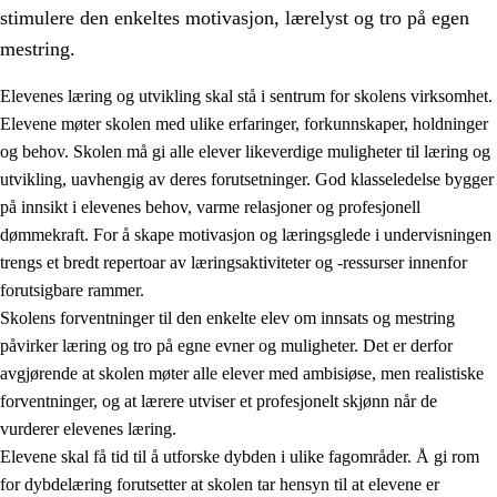
stimulere den enkeltes motivasjon, lærelyst og tro på egen
mestring.
Elevenes læring og utvikling skal stå i sentrum for skolens virksomhet.
Elevene møter skolen med ulike erfaringer, forkunnskaper, holdninger
og behov. Skolen må gi alle elever likeverdige muligheter til læring og
utvikling, uavhengig av deres forutsetninger. God klasseledelse bygger
på innsikt i elevenes behov, varme relasjoner og profesjonell
dømmekraft. For å skape motivasjon og læringsglede i undervisningen
trengs et bredt repertoar av læringsaktiviteter og -ressurser innenfor
3.
Prinsipper for skolens praksis
forutsigbare rammer.
3.1
Et inkluderende læringsmiljø
Skolens forventninger til den enkelte elev om innsats og mestring
påvirker læring og tro på egne evner og muligheter. Det er derfor
3.2
Undervisning og tilpasset opplæring
avgjørende at skolen møter alle elever med ambisiøse, men realistiske
3.3
Samarbeid mellom hjem og skole
forventninger, og at lærere utviser et profesjonelt skjønn når de
vurderer elevenes læring.
3.4
Opplæring i lærebedrift og arbeidsliv
Elevene skal få tid til å utforske dybden i ulike fagområder. Å gi rom
3.5
Profesjonsfellesskap og skoleutvikling
for dybdelæring forutsetter at skolen tar hensyn til at elevene er