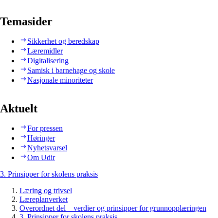
Temasider
Sikkerhet og beredskap
Læremidler
Digitalisering
Samisk i barnehage og skole
Nasjonale minoriteter
Aktuelt
For pressen
Høringer
Nyhetsvarsel
Om Udir
3. Prinsipper for skolens praksis
Læring og trivsel
Læreplanverket
Overordnet del – verdier og prinsipper for grunnopplæringen
3. Prinsipper for skolens praksis