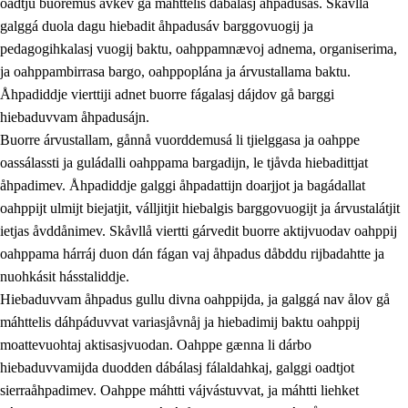
oadtju buoremus ávkev gå máhttelis dábálasj åhpadusás. Skåvllå
galggá duola dagu hiebadit åhpadusáv barggovuogij ja
pedagogihkalasj vuogij baktu, oahppamnævoj adnema, organiserima,
ja oahppambirrasa bargo, oahppoplána ja árvustallama baktu.
Åhpadiddje vierttiji adnet buorre fágalasj dájdov gå barggi
hiebaduvvam åhpadusájn.
Buorre árvustallam, gånnå vuorddemusá li tjielggasa ja oahppe
oassálassti ja guládalli oahppama bargadijn, le tjåvda hiebadittjat
åhpadimev. Åhpadiddje galggi åhpadattijn doarjjot ja bagádallat
oahppijt ulmijt biejatjit, válljitjit hiebalgis barggovuogijt ja árvustalátjit
ietjas åvddånimev. Skåvllå viertti gárvedit buorre aktijvuodav oahppij
oahppama hárráj duon dán fágan vaj åhpadus dåbddu rijbadahtte ja
nuohkásit hásstaliddje.
Hiebaduvvam åhpadus gullu divna oahppijda, ja galggá nav ålov gå
máhttelis dáhpáduvvat variasjåvnåj ja hiebadimij baktu oahppij
moattevuohtaj aktisasjvuodan. Oahppe gænna li dárbo
hiebaduvvamijda duodden dábálasj fálaldahkaj, galggi oadtjot
sierraåhpadimev. Oahppe máhtti vájvástuvvat, ja máhtti liehket