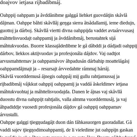
doajvov ietjasa rijbadibmáj.
Oahppij oahppam ja åvddånibme galggá liehket guovdátjin skåvlå
dåjman. Oahppe båhti skåvllåj geŋga sierra åtsådallamij, ieme diedujn,
guottoj ja dárboj. Skåvllå viertti divna oahppijda vaddet avtaárvvusasj
máhttelisvuodajt oahppamij ja åvddånibmáj, berustahtek sijá
máhtukvuodas. Buorre klassajådedibme le gå dåbddi ja dádjadi oahppij
dárbov, liekkos aktijvuodav ja profesjonála dájdov. Vaj oadtjot
arvusmahttemav ja oahppamávov åhpadusán dárbahip moattelágásj
3.
Prinsihpa skåvlå dåjmajda
oahppamdåjmajt ja – resursajt árvvedahtte rámmaj hárráj.
3.1
Sebrudahtte oahppambirás
Skåvlå vuorddemusá ájnegis oahppáj mij gullu rahtjamussaj ja
rijbadibmáj vájkkut oahppij oahppamij ja vaddá åskeldimev ietjasa
3.2
Åhpadibme ja hiebadum åhpadus
máhtukvuohtaj ja máhttelisvuodajda. Danen le ájnas vaj skåvllå
3.3
Aktisasjbarggo sijda ja skåvlå gaskan
duosstu divna oahppijt rahtjalis, valla almma vuorddemusáj, ja vaj
åhpadiddje vuosedi profesjonála dájdov gå oahppij oahppamav
3.4
Åhpadus åhpadusvidnudagán ja barggoiellemin
árvustalli.
3.5
Profesjåvnåaktisasjvuohta ja skåvllååvddånibme
Oahppe galggi tjiegŋudagájt duon dán fáhkasuorgen guoradallat. Gå
vaddi sajev tjiegŋodimoahppamij, de li vieledime jut oahppijn gaskan