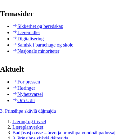
Temasider
Sikkerhet og beredskap
Læremidler
Digitalisering
Samisk i barnehage og skole
Nasjonale minoriteter
Aktuelt
For pressen
Høringer
Nyhetsvarsel
Om Udir
3. Prinsihpa skåvlå dåjmajda
Læring og trivsel
Læreplanverket
Badjásasj oasse – árvo ja prinsihpa vuodoåhpadussaj
3. Prinsihpa skåvlå dåjmajda