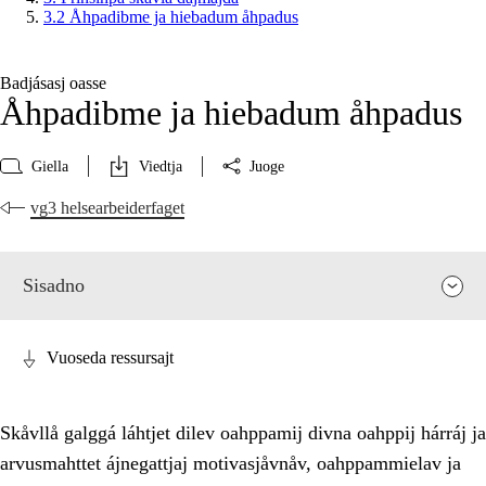
3.2 Åhpadibme ja hiebadum åhpadus
Badjásasj oasse
Åhpadibme ja hiebadum åhpadus
Giella
Viedtja
Juoge
vg3 helsearbeiderfaget
Sisadno
Vuoseda ressursajt
Skåvllå galggá láhtjet dilev oahppamij divna oahppij hárráj ja
arvusmahttet ájnegattjaj motivasjåvnåv, oahppammielav ja