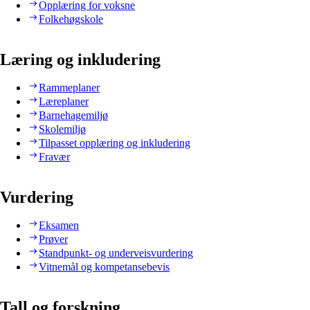
Opplæring for voksne
Folkehøgskole
Læring og inkludering
Rammeplaner
Læreplaner
Barnehagemiljø
Skolemiljø
Tilpasset opplæring og inkludering
Fravær
Vurdering
Eksamen
Prøver
Standpunkt- og underveisvurdering
Vitnemål og kompetansebevis
Tall og forskning