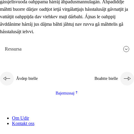
gássjelisvuoda oahppama hárráj åhpadusmannulagán. Åhpadiddje
máhtti buorre dårjav oadtjot ietjá virgálattjajs hásstalusájt gávnatjit ja
vattátjit oahppijda dav viehkev majt dárbahi. Ájnas le oahppij
åvddånime hárráj jus dåjma båhti jåhtuj nav ruvva gå máhttelis gå
hásstalusájt ielvvi.
Ressursa
Åvdep bielle
Boahtte bielle
Bajemussaj
Om Udir
Kontakt oss