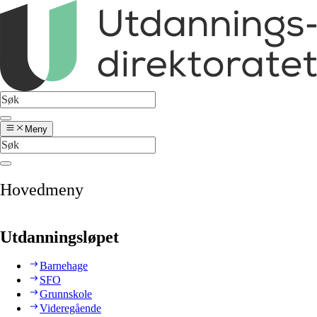
Meny
Hovedmeny
Utdanningsløpet
Barnehage
SFO
Grunnskole
Videregående