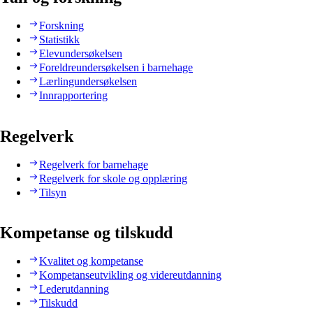
Forskning
Statistikk
Elevundersøkelsen
Foreldreundersøkelsen i barnehage
Lærlingundersøkelsen
Innrapportering
Regelverk
Regelverk for barnehage
Regelverk for skole og opplæring
Tilsyn
Kompetanse og tilskudd
Kvalitet og kompetanse
Kompetanseutvikling og videreutdanning
Lederutdanning
Tilskudd