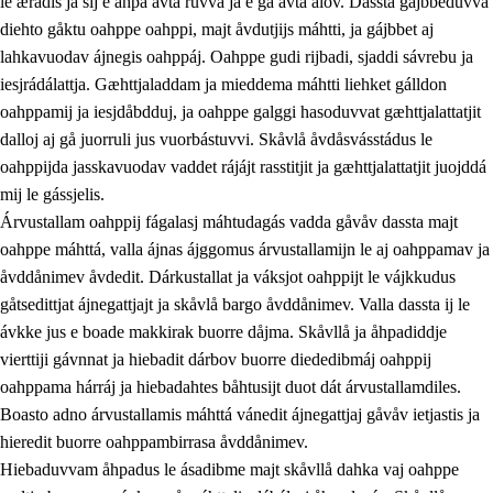
le ærádis ja sij e åhpa avta ruvva ja e ga avta ålov. Dassta gájbbeduvvá
diehto gåktu oahppe oahppi, majt åvdutjijs máhtti, ja gájbbet aj
lahkavuodav ájnegis oahppáj. Oahppe gudi rijbadi, sjaddi sávrebu ja
iesjrádálattja. Gæhttjaladdam ja mieddema máhtti liehket gálldon
oahppamij ja iesjdåbdduj, ja oahppe galggi hasoduvvat gæhttjalattatjit
dalloj aj gå juorruli jus vuorbástuvvi. Skåvlå åvdåsvásstádus le
oahppijda jasskavuodav vaddet rájájt rasstitjit ja gæhttjalattatjit juojddá
mij le gássjelis.
Árvustallam oahppij fágalasj máhtudagás vadda gåvåv dassta majt
oahppe máhttá, valla ájnas ájggomus árvustallamijn le aj oahppamav ja
åvddånimev åvdedit. Dárkustallat ja váksjot oahppijt le vájkkudus
gåtsedittjat ájnegattjajt ja skåvlå bargo åvddånimev. Valla dassta ij le
ávkke jus e boade makkirak buorre dåjma. Skåvllå ja åhpadiddje
vierttiji gávnnat ja hiebadit dárbov buorre diededibmáj oahppij
oahppama hárráj ja hiebadahtes båhtusijt duot dát árvustallamdiles.
Boasto adno árvustallamis máhttá vánedit ájnegattjaj gåvåv ietjastis ja
hieredit buorre oahppambirrasa åvddånimev.
Hiebaduvvam åhpadus le ásadibme majt skåvllå dahka vaj oahppe