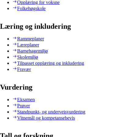
Opplæring for voksne
Folkehøgskole
Læring og inkludering
Rammeplaner
Læreplaner
Barnehagemiljø
Skolemiljø
Tilpasset opplæring og inkludering
Fravær
Vurdering
Eksamen
Prøver
Standpunkt- og underveisvurdering
Vitnemål og kompetansebevis
Tall og forskning