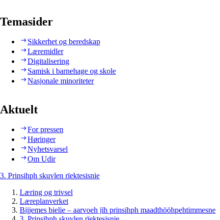
Temasider
Sikkerhet og beredskap
Læremidler
Digitalisering
Samisk i barnehage og skole
Nasjonale minoriteter
Aktuelt
For pressen
Høringer
Nyhetsvarsel
Om Udir
3. Prinsihph skuvlen rïektesisnie
Læring og trivsel
Læreplanverket
Bijjemes bielie – aarvoeh jïh prinsihph maadthööhpehtimmesne
3. Prinsihph skuvlen rïektesisnie