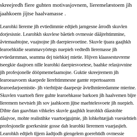
skreejredh fïere guhten motivasjovnem, lïeremelæstoem jïh
jaahkoem jïjtse haalvamasse .
Learohki lïereme jïh evtiedimmie edtjieh jarngesne årrodh skuvlen
dorjesisnie. Learohkh skuvlese båetieh ovmessie dååjrehtimmine,
åvtemaahtojne, vuajnojne jïh daerpiesvoetine. Skuvle tjuara gaajhkh
learoehkidie seammavyörtegs nuepieh vedtedh lïeremasse jïh
evtiedæmman, seamma dej tsiehkiej mietie. Hijven klaassestuvreme
tseegkie daajroen nïlle learohki daerpiesvoetese, baahke relasjovnine
jïh profesjonelle dööpmemefaamojne. Guktie skreejremem jïh
3.
Prinsihph skuvlen rïektesisnie
learoeaavoem skaepede lïerehtimmesne gamte repertoaarem
3.1
Feerhmeles lïeremebyjrese
learoedarjoemistie- jïh vierhtijste daarpesje åvtelhmïeredamme mierine.
Skuvlen vuartoeh fïere guhte learoehkasse barkoen jïh haalvemen bïjre
3.2
Ööhpehtimmie jïh sjïehtedamme lïerehtimmie
lïeremem tsevtsieh jïh sov jaahkoem jïjtse maehtelesvoete jïh nuepieh.
3.3
Gåetie jïh skuvle laavenjostoeh
Dïhte dan gaavhtan vihkeles skuvle gaajhkh learohkh dåastohte
dåajvoe, mohte realistihke vuartoejgujmie, jïh lohkehtæjjah vuesiehtieh
3.4
Lïerehtimmie learoesïeltesne jïh barkoejielemisnie
profesjonelle goerkesinie gosse dah learohki lïeremem vuarjasjieh.
3.5
Profesjonsektievoete jïh skuvleevtiedimmie
Learohkh edtjieh tïjjem åadtjodh gïengelem goerehtidh ovmessie