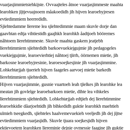
vuarjasjimmietsiehkijste. Ovvaajteles åtnoe vuarjasjimmeste maahta
learohken jïjtjevuajnoem måakoedidh jïh hijven learoebyjresen
evtiedimmiem heerredidh.
Sjïehtedamme lïereme lea sjïehtedimmie maam skuvle dorje dan
gaavhtan edtja vihtiestidh gaajhkh learohkh åadtjoeh bööremes
nåhtoem lïerehtimmeste. Skuvle maahta gaskem jeatjebh
lïerehtimmiem sjïehtedidh barkoevuekiejgujmie jïh pedagogeles
vuekiejgujmie, learoevierhtiej nåhtoej tjïrrh, öörnemen mietie, jïh
barkosne learoebyjresinie, learoesoejkesjinie jïh vuarjasjimmine.
Lohkehtæjjah tjuerieh hijven faageles aarvoej mietie barkedh
lïerehtimmiem sjïehtedidh.
Hijven vuarjasjimmie, gusnie vuartoeh leah tjïelkes jïh learohke lea
meatan jïh govlelge learoebarkoen mietie, dïhte lea vihkeles
lïerehtimmiem sjïehtedidh. Lohkehtæjjah edtjieh dej lïerehtimmine
learoehkidie dåarjoehtidh jïh bïhkedidh guktie learohkh maehtieh
ulmieh tseegkedh, sjïehteles haalvemevuekieh veeljedh jïh dej jïjtse
evtiedimmiem vuarjasjidh. Skuvle tjuara soejkesjidh hijven
ektievoetem learohken lïereminie dejnie ovmessie faagine jïh guktie