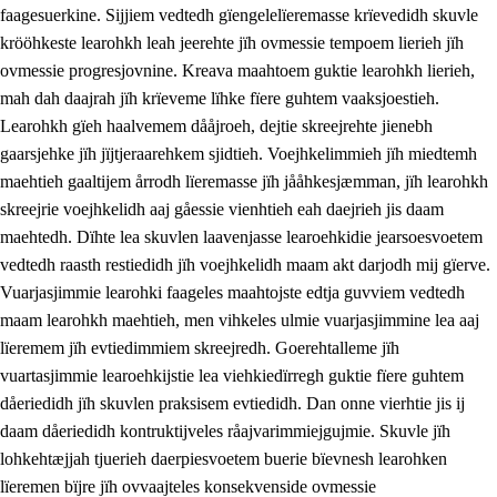
faagesuerkine. Sijjiem vedtedh gïengelelïeremasse krïevedidh skuvle
krööhkeste learohkh leah jeerehte jïh ovmessie tempoem lierieh jïh
ovmessie progresjovnine. Kreava maahtoem guktie learohkh lierieh,
mah dah daajrah jïh krïeveme lïhke fïere guhtem vaaksjoestieh.
Learohkh gïeh haalvemem dååjroeh, dejtie skreejrehte jienebh
gaarsjehke jïh jïjtjeraarehkem sjidtieh. Voejhkelimmieh jïh miedtemh
maehtieh gaaltijem årrodh lïeremasse jïh jååhkesjæmman, jïh learohkh
skreejrie voejhkelidh aaj gåessie vienhtieh eah daejrieh jis daam
maehtedh. Dïhte lea skuvlen laavenjasse learoehkidie jearsoesvoetem
vedtedh raasth restiedidh jïh voejhkelidh maam akt darjodh mij gïerve.
Vuarjasjimmie learohki faageles maahtojste edtja guvviem vedtedh
maam learohkh maehtieh, men vihkeles ulmie vuarjasjimmine lea aaj
lïeremem jïh evtiedimmiem skreejredh. Goerehtalleme jïh
vuartasjimmie learoehkijstie lea viehkiedïrregh guktie fïere guhtem
dåeriedidh jïh skuvlen praksisem evtiedidh. Dan onne vierhtie jis ij
daam dåeriedidh kontruktijveles råajvarimmiejgujmie. Skuvle jïh
lohkehtæjjah tjuerieh daerpiesvoetem buerie bïevnesh learohken
lïeremen bïjre jïh ovvaajteles konsekvenside ovmessie