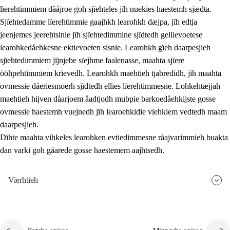
lïerehtimmiem dååjroe goh sjïehteles jïh nuekies haestemh sjædta.
Sjïehtedamme lïerehtimmie gaajhkh learohkh dæjpa, jïh edtja
jeenjemes jeerehtsinie jïh sjïehtedimmine sjïdtedh gellievoetese
learohkedåehkesne ektievoeten sisnie. Learohkh gïeh daarpesjieh
sjïehtedimmiem jïjnjebe sïejhme faalenasse, maahta sjïere
ööhpehtimmiem krïevedh. Learohkh maehtieh tjabredidh, jïh maahta
ovmessie dåeriesmoerh sjïdtedh ellies lïerehtimmesne. Lohkehtæjjah
maehtieh hijven dåarjoem åadtjodh mubpie barkoedåehkijste gosse
ovmessie haestemh vuejnedh jïh learoehkidie viehkiem vedtedh maam
daarpesjieh.
Dïhte maahta vihkeles learohken evtiedimmesne råajvarimmieh buakta
dan varki goh gåarede gosse haestemem aajhtsedh.
Vierhtieh