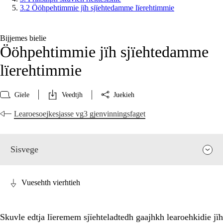
3.2 Ööhpehtimmie jïh sjïehtedamme lïerehtimmie
Bijjemes bielie
Ööhpehtimmie jïh sjïehtedamme
lïerehtimmie
Gïele
Veedtjh
Juekieh
Learoesoejkesjasse vg3 gjenvinningsfaget
Sisvege
Vuesehth vierhtieh
Skuvle edtja lïeremem sjïehteladtedh gaajhkh learoehkidie jïh