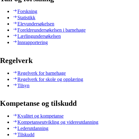
Forskning
Statistikk
Elevundersøkelsen
Foreldreundersøkelsen i barnehage
Lærlingundersøkelsen
Innrapportering
Regelverk
Regelverk for barnehage
Regelverk for skole og opplæring
Tilsyn
Kompetanse og tilskudd
Kvalitet og kompetanse
Kompetanseutvikling og videreutdanning
Lederutdanning
Tilskudd