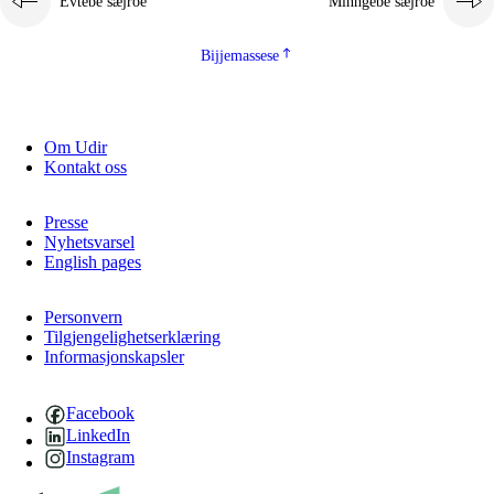
Evtebe sæjroe
Minngebe sæjroe
Bijjemassese
Om Udir
Kontakt oss
Presse
Nyhetsvarsel
English pages
Personvern
Tilgjengelighetserklæring
Informasjonskapsler
Facebook
LinkedIn
Instagram