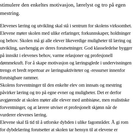
stimulere den enkeltes motivasjon, lærelyst og tro på egen
mestring.
Elevenes læring og utvikling skal stå i sentrum for skolens virksomhet.
Elevene møter skolen med ulike erfaringer, forkunnskaper, holdninger
og behov. Skolen må gi alle elever likeverdige muligheter til læring og
utvikling, uavhengig av deres forutsetninger. God klasseledelse bygger
på innsikt i elevenes behov, varme relasjoner og profesjonell
dømmekraft. For å skape motivasjon og læringsglede i undervisningen
trengs et bredt repertoar av læringsaktiviteter og -ressurser innenfor
3.
Prinsipper for skolens praksis
forutsigbare rammer.
3.1
Et inkluderende læringsmiljø
Skolens forventninger til den enkelte elev om innsats og mestring
påvirker læring og tro på egne evner og muligheter. Det er derfor
3.2
Undervisning og tilpasset opplæring
avgjørende at skolen møter alle elever med ambisiøse, men realistiske
3.3
Samarbeid mellom hjem og skole
forventninger, og at lærere utviser et profesjonelt skjønn når de
vurderer elevenes læring.
3.4
Opplæring i lærebedrift og arbeidsliv
Elevene skal få tid til å utforske dybden i ulike fagområder. Å gi rom
3.5
Profesjonsfellesskap og skoleutvikling
for dybdelæring forutsetter at skolen tar hensyn til at elevene er