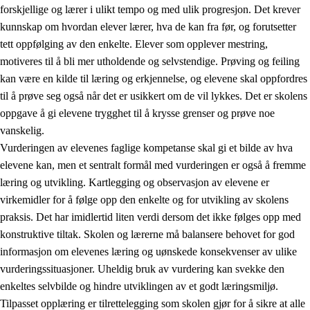
forskjellige og lærer i ulikt tempo og med ulik progresjon. Det krever
kunnskap om hvordan elever lærer, hva de kan fra før, og forutsetter
tett oppfølging av den enkelte. Elever som opplever mestring,
motiveres til å bli mer utholdende og selvstendige. Prøving og feiling
kan være en kilde til læring og erkjennelse, og elevene skal oppfordres
til å prøve seg også når det er usikkert om de vil lykkes. Det er skolens
oppgave å gi elevene trygghet til å krysse grenser og prøve noe
vanskelig.
Vurderingen av elevenes faglige kompetanse skal gi et bilde av hva
elevene kan, men et sentralt formål med vurderingen er også å fremme
læring og utvikling. Kartlegging og observasjon av elevene er
virkemidler for å følge opp den enkelte og for utvikling av skolens
praksis. Det har imidlertid liten verdi dersom det ikke følges opp med
konstruktive tiltak. Skolen og lærerne må balansere behovet for god
informasjon om elevenes læring og uønskede konsekvenser av ulike
vurderingssituasjoner. Uheldig bruk av vurdering kan svekke den
enkeltes selvbilde og hindre utviklingen av et godt læringsmiljø.
Tilpasset opplæring er tilrettelegging som skolen gjør for å sikre at alle