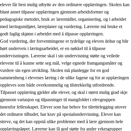
elever får best mulig utbytte av den ordinære opplæringen. Skolen kan
blant annet tilpasse opplæringen gjennom arbeidsformer og
pedagogiske metoder, bruk av læremidler, organisering, og i arbeidet
med læringsmiljøet, læreplaner og vurdering. Lærerne må bruke et
godt faglig skjønn i arbeidet med å tilpasse opplæringen.
God vurdering, der forventningene er tydelige og eleven deltar og blir
hørt underveis i læringsarbeidet, er en nøkkel til å tilpasse
undervisningen. Lærerne skal i sin undervisning støtte og veilede
elevene til å kunne sette seg mål, velge egnede framgangsmåter og
vurdere sin egen utvikling. Skolen må planlegge for en god
sammenheng i elevenes læring i de ulike fagene og for at opplæringen
oppleves som både overkommelig og tilstrekkelig utfordrende.
Tilpasset opplæring gjelder alle elever, og skal i størst mulig grad skje
gjennom variasjon og tilpasninger til mangfoldet i elevgruppen
innenfor fellesskapet. Elever som har behov for tilrettelegging utover
det ordinære tilbudet, har krav på spesialundervisning. Elever kan
streve, og det kan oppstå ulike problemer med å lære gjennom hele
opplæringsløpet. Lærerne kan få god støtte fra andre yrkesgrupper