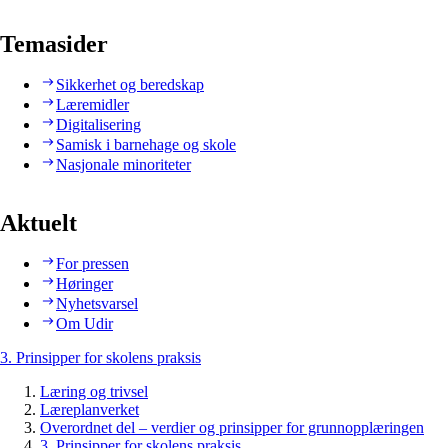
Temasider
Sikkerhet og beredskap
Læremidler
Digitalisering
Samisk i barnehage og skole
Nasjonale minoriteter
Aktuelt
For pressen
Høringer
Nyhetsvarsel
Om Udir
3. Prinsipper for skolens praksis
Læring og trivsel
Læreplanverket
Overordnet del – verdier og prinsipper for grunnopplæringen
3. Prinsipper for skolens praksis