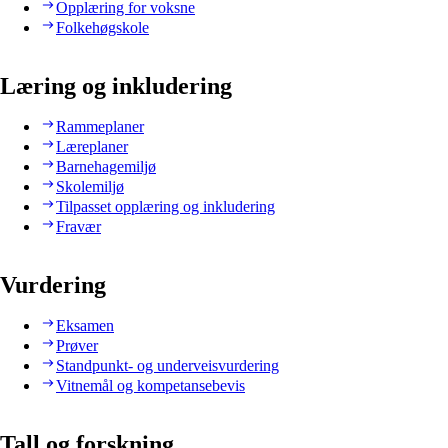
Opplæring for voksne
Folkehøgskole
Læring og inkludering
Rammeplaner
Læreplaner
Barnehagemiljø
Skolemiljø
Tilpasset opplæring og inkludering
Fravær
Vurdering
Eksamen
Prøver
Standpunkt- og underveisvurdering
Vitnemål og kompetansebevis
Tall og forskning