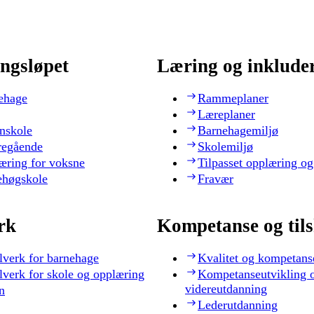
ngsløpet
Læring og inklude
ehage
Rammeplaner
Læreplaner
nskole
Barnehagemiljø
regående
Skolemiljø
æring for voksne
Tilpasset opplæring og
ehøgskole
Fravær
rk
Kompetanse og til
lverk for barnehage
Kvalitet og kompetans
lverk for skole og opplæring
Kompetanseutvikling 
videreutdanning
n
Lederutdanning