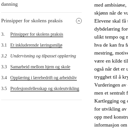
danning
med ambisiøse, m
skjønn når de vu
Prinsipper for skolens praksis
Elevene skal få 
dybdelæring forut
3.
Prinsipper for skolens praksis
ulikt tempo og 
hva de kan fra f
3.1
Et inkluderende læringsmiljø
mestring, motive
3.2
Undervisning og tilpasset opplæring
være en kilde ti
3.3
Samarbeid mellom hjem og skole
også når det er 
trygghet til å k
3.4
Opplæring i lærebedrift og arbeidsliv
Vurderingen av 
3.5
Profesjonsfellesskap og skoleutvikling
men et sentralt
Kartlegging og 
for utvikling av
opp med konstru
informasjon om 