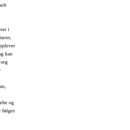
nelt
rer i
lærer,
opplever
ng kan
 seg
e
an,
.
elte og
e følges