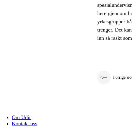
spesialundervis
lære gjennom he
yrkesgrupper båd
trenger. Det kan
inn så raskt so
Forrige sid
Om Udir
Kontakt oss