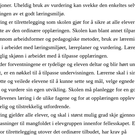
sjoner. Uheldig bruk av vurdering kan svekke den enkeltes sel
ingen av et godt læringsmiljø.
ng er tilrettelegging som skolen gjør for å sikre at alle elever
te av den ordinære opplæringen. Skolen kan blant annet tilpa
nnom arbeidsformer og pedagogiske metoder, bruk av læremid
g i arbeidet med læringsmiljøet, læreplaner og vurdering. Lær
glig skjønn i arbeidet med å tilpasse opplæringen.
er forventningene er tydelige og eleven deltar og blir hørt u
t, er en nøkkel til å tilpasse undervisningen. Lærerne skal i si
tte og veilede elevene til å kunne sette seg mål, velge egnede
og vurdere sin egen utvikling. Skolen må planlegge for en g
evenes læring i de ulike fagene og for at opplæringen opple
ig og tilstrekkelig utfordrende.
ing gjelder alle elever, og skal i størst mulig grad skje gjenn
pasninger til mangfoldet i elevgruppen innenfor fellesskapet. 
r tilrettelegging utover det ordinære tilbudet, har krav på