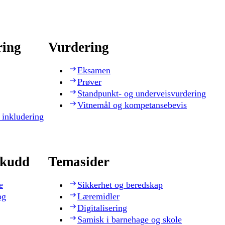
ring
Vurdering
Eksamen
Prøver
Standpunkt- og underveisvurdering
Vitnemål og kompetansebevis
 inkludering
skudd
Temasider
e
Sikkerhet og beredskap
og
Læremidler
Digitalisering
Samisk i barnehage og skole