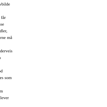
vbilde
 får
sse
ler,
erne må
nderveis
n
od
ves som
om
Elever