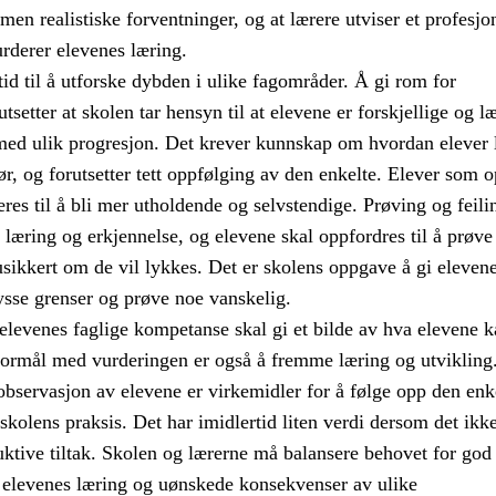
en realistiske forventninger, og at lærere utviser et profesjo
rderer elevenes læring.
tid til å utforske dybden i ulike fagområder. Å gi rom for
setter at skolen tar hensyn til at elevene er forskjellige og læ
med ulik progresjon. Det krever kunnskap om hvordan elever 
ør, og forutsetter tett oppfølging av den enkelte. Elever som 
res til å bli mer utholdende og selvstendige. Prøving og feili
l læring og erkjennelse, og elevene skal oppfordres til å prøve
usikkert om de vil lykkes. Det er skolens oppgave å gi eleven
rysse grenser og prøve noe vanskelig.
elevenes faglige kompetanse skal gi et bilde av hva elevene k
 formål med vurderingen er også å fremme læring og utvikling
observasjon av elevene er virkemidler for å følge opp den enk
 skolens praksis. Det har imidlertid liten verdi dersom det ikk
ktive tiltak. Skolen og lærerne må balansere behovet for god
elevenes læring og uønskede konsekvenser av ulike