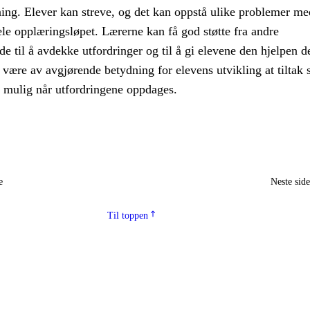
ning. Elever kan streve, og det kan oppstå ulike problemer me
le opplæringsløpet. Lærerne kan få god støtte fra andre
e til å avdekke utfordringer og til å gi elevene den hjelpen d
 være av avgjørende betydning for elevens utvikling at tiltak s
m mulig når utfordringene oppdages.
e
Neste sid
Til toppen