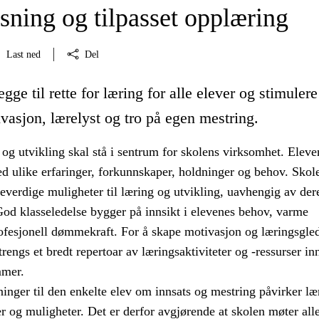
sning og tilpasset opplæring
Last ned
Del
egge til rette for læring for alle elever og stimuler
vasjon, lærelyst og tro på egen mestring.
og utvikling skal stå i sentrum for skolens virksomhet. Eleve
d ulike erfaringer, forkunnskaper, holdninger og behov. Sko
ikeverdige muligheter til læring og utvikling, uavhengig av der
God klasseledelse bygger på innsikt i elevenes behov, varme
rofesjonell dømmekraft. For å skape motivasjon og læringsgled
rengs et bredt repertoar av læringsaktiviteter og -ressurser in
mmer.
inger til den enkelte elev om innsats og mestring påvirker læ
r og muligheter. Det er derfor avgjørende at skolen møter alle