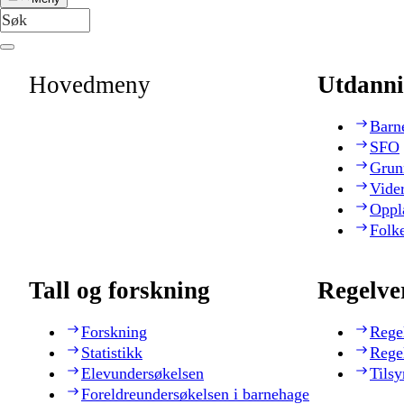
Hovedmeny
Utdanni
Barn
SFO
Grun
Vide
Oppl
Folk
Tall og forskning
Regelve
Forskning
Rege
Statistikk
Rege
Elevundersøkelsen
Tilsy
Foreldreundersøkelsen i barnehage