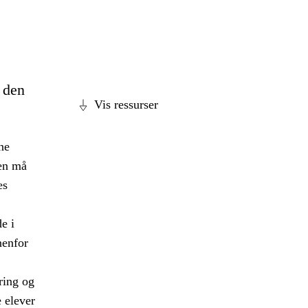
e den
Vis ressurser
ne
len må
es
e i
nenfor
ring og
 elever