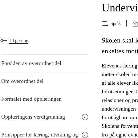
Undervi
Språk
Skolen skal l
Til geofag
enkeltes moti
Forsiden av overordnet del
Elevenes læring 
møter skolen me
Om overordnet del
gi alle elever l
forutsetninger. 
Formålet med opplæringen
relasjoner og p
undervisningen t
Opplæringens verdigrunnlag
forutsigbare ra
Skolens forventn
Prinsipper for læring, utvikling og
tro på egne evne