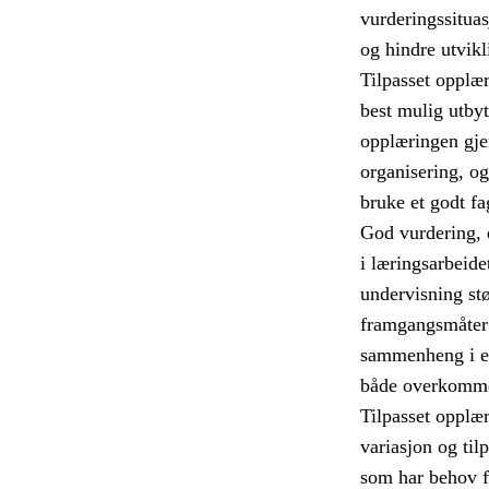
vurderingssitua
og hindre utvikl
Tilpasset opplæri
best mulig utbyt
opplæringen gje
organisering, o
bruke et godt fa
God vurdering, d
i læringsarbeide
undervisning stø
framgangsmåter 
sammenheng i el
både overkommel
Tilpasset opplær
variasjon og til
som har behov fo