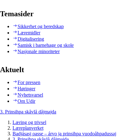
Temasider
Sikkerhet og beredskap
Læremidler
Digitalisering
Samisk i barnehage og skole
Nasjonale minoriteter
Aktuelt
For pressen
Høringer
Nyhetsvarsel
Om Udir
3. Prinsihpa skåvlå dåjmajda
Læring og trivsel
Læreplanverket
Badjásasj oasse – árvo ja prinsihpa vuodoåhpadussaj
3. Prinsihpa skåvlå dåjmajda