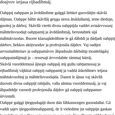
doajvov ietjasa rijbadibmáj.
Oahppij oahppam ja åvddånibme galggá liehket guovdátjin skåvlå
dåjman. Oahppe båhti skåvllåj geŋga sierra åtsådallamij, ieme diedujn,
guottoj ja dárboj. Skåvllå viertti divna oahppijda vaddet avtaárvvusasj
máhttelisvuodajt oahppamij ja åvddånibmáj, berustahtek sijá
máhtukvuodas. Buorre klassajådedibme le gå dåbddi ja dádjadi oahppij
dárbov, liekkos aktijvuodav ja profesjonála dájdov. Vaj oadtjot
arvusmahttemav ja oahppamávov åhpadusán dárbahip moattelágásj
3.
Prinsihpa skåvlå dåjmajda
oahppamdåjmajt ja – resursajt árvvedahtte rámmaj hárráj.
3.1
Sebrudahtte oahppambirás
Skåvlå vuorddemusá ájnegis oahppáj mij gullu rahtjamussaj ja
rijbadibmáj vájkkut oahppij oahppamij ja vaddá åskeldimev ietjasa
3.2
Åhpadibme ja hiebadum åhpadus
máhtukvuohtaj ja máhttelisvuodajda. Danen le ájnas vaj skåvllå
3.3
Aktisasjbarggo sijda ja skåvlå gaskan
duosstu divna oahppijt rahtjalis, valla almma vuorddemusáj, ja vaj
åhpadiddje vuosedi profesjonála dájdov gå oahppij oahppamav
3.4
Åhpadus åhpadusvidnudagán ja barggoiellemin
árvustalli.
3.5
Profesjåvnåaktisasjvuohta ja skåvllååvddånibme
Oahppe galggi tjiegŋudagájt duon dán fáhkasuorgen guoradallat. Gå
vaddi sajev tjiegŋodimoahppamij, de li vieledime jut oahppijn gaskan