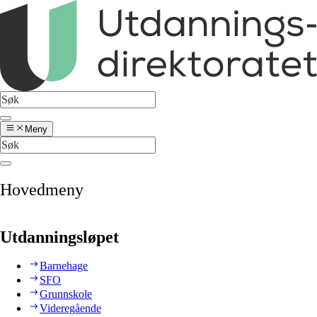
Meny
Hovedmeny
Utdanningsløpet
Barnehage
SFO
Grunnskole
Videregående