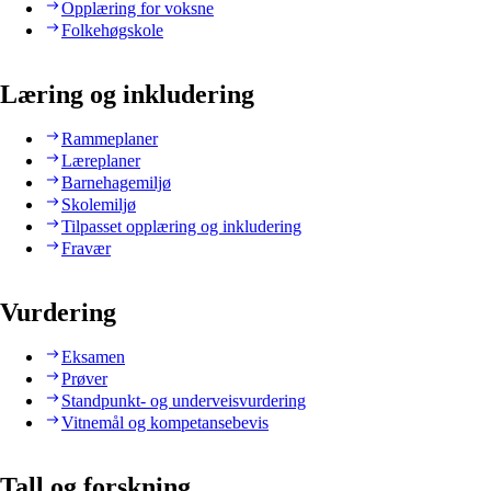
Opplæring for voksne
Folkehøgskole
Læring og inkludering
Rammeplaner
Læreplaner
Barnehagemiljø
Skolemiljø
Tilpasset opplæring og inkludering
Fravær
Vurdering
Eksamen
Prøver
Standpunkt- og underveisvurdering
Vitnemål og kompetansebevis
Tall og forskning