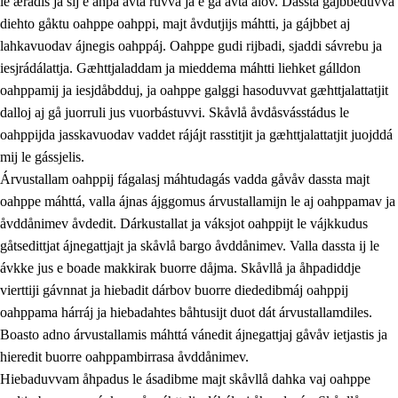
le ærádis ja sij e åhpa avta ruvva ja e ga avta ålov. Dassta gájbbeduvvá
diehto gåktu oahppe oahppi, majt åvdutjijs máhtti, ja gájbbet aj
lahkavuodav ájnegis oahppáj. Oahppe gudi rijbadi, sjaddi sávrebu ja
iesjrádálattja. Gæhttjaladdam ja mieddema máhtti liehket gálldon
oahppamij ja iesjdåbdduj, ja oahppe galggi hasoduvvat gæhttjalattatjit
dalloj aj gå juorruli jus vuorbástuvvi. Skåvlå åvdåsvásstádus le
oahppijda jasskavuodav vaddet rájájt rasstitjit ja gæhttjalattatjit juojddá
mij le gássjelis.
Árvustallam oahppij fágalasj máhtudagás vadda gåvåv dassta majt
oahppe máhttá, valla ájnas ájggomus árvustallamijn le aj oahppamav ja
åvddånimev åvdedit. Dárkustallat ja váksjot oahppijt le vájkkudus
gåtsedittjat ájnegattjajt ja skåvlå bargo åvddånimev. Valla dassta ij le
ávkke jus e boade makkirak buorre dåjma. Skåvllå ja åhpadiddje
vierttiji gávnnat ja hiebadit dárbov buorre diededibmáj oahppij
oahppama hárráj ja hiebadahtes båhtusijt duot dát árvustallamdiles.
Boasto adno árvustallamis máhttá vánedit ájnegattjaj gåvåv ietjastis ja
hieredit buorre oahppambirrasa åvddånimev.
Hiebaduvvam åhpadus le ásadibme majt skåvllå dahka vaj oahppe