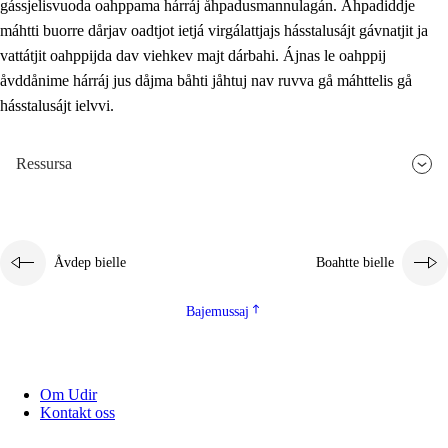
gássjelisvuoda oahppama hárráj åhpadusmannulagán. Åhpadiddje
máhtti buorre dårjav oadtjot ietjá virgálattjajs hásstalusájt gávnatjit ja
vattátjit oahppijda dav viehkev majt dárbahi. Ájnas le oahppij
åvddånime hárráj jus dåjma båhti jåhtuj nav ruvva gå máhttelis gå
hásstalusájt ielvvi.
Ressursa
Åvdep bielle
Boahtte bielle
Bajemussaj
Om Udir
Kontakt oss