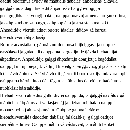
oadtju buoremus ávkev gå máhttelis dábálasj åhpadusás. Skåvllå
galggá duola dagu hiebadit åhpadusáv barggovuogij ja
pedagogihkalasj vuogij baktu, oahppamnævoj adnema, organiserima,
ja oahppambirrasa bargo, oahppoplána ja árvustallama baktu.
Åhpadiddje vierttiji adnet buorre fágalasj dájdov gå barggi
hiebaduvvam åhpadusájn.
Buorre árvustallam, gånnå vuorddemusá li tjielggasa ja oahppe
oassálassti ja guládalli oahppama bargadijn, le tjåvda hiebadittjat
åhpadimev. Åhpadiddje galggi åhpadattijn doarjjot ja bagádallat
oahppijt ulmijt biejatjit, válljitjit hiebalgis barggovuogijt ja árvustalátjit
ietjas åvddånimev. Skåvllå viertti gárvedit buorre aktijvuodav oahppij
oahppama hárráj duon dán fágan vaj åhpadus dåbddu rijbadahtte ja
nuohkásit hásstaliddje.
Hiebaduvvam åhpadus gullu divna oahppijda, ja galggá nav ålov gå
máhttelis dáhpáduvvat variasjåvnåj ja hiebadimij baktu oahppij
moattevuohtaj aktisasjvuodan. Oahppe gænna li dárbo
hiebaduvvamijda duodden dábálasj fálaldahkaj, galggi oadtjot
sierraåhpadimev. Oahppe máhtti vájvástuvvat, ja máhtti liehket