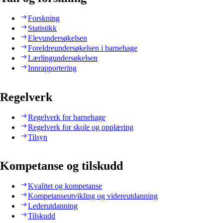
Forskning
Statistikk
Elevundersøkelsen
Foreldreundersøkelsen i barnehage
Lærlingundersøkelsen
Innrapportering
Regelverk
Regelverk for barnehage
Regelverk for skole og opplæring
Tilsyn
Kompetanse og tilskudd
Kvalitet og kompetanse
Kompetanseutvikling og videreutdanning
Lederutdanning
Tilskudd