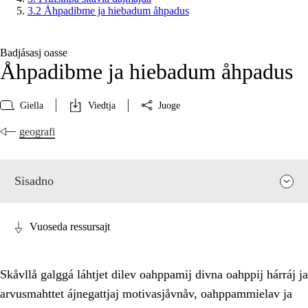
3.2 Åhpadibme ja hiebadum åhpadus
Badjásasj oasse
Åhpadibme ja hiebadum åhpadus
Giella
Viedtja
Juoge
geografi
Sisadno
Vuoseda ressursajt
Skåvllå galggá láhtjet dilev oahppamij divna oahppij hárráj ja
arvusmahttet ájnegattjaj motivasjåvnåv, oahppammielav ja