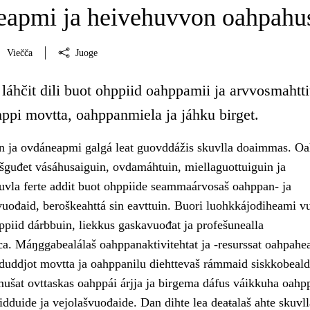
apmi ja heivehuvvon oahpahu
Viečča
Juoge
láhčit dili buot ohppiid oahppamii ja arvvosmahtti
hppi movtta, oahppanmiela ja jáhku birget.
 ja ovdáneapmi galgá leat guovddážis skuvlla doaimmas. Oa
ešguđet vásáhusaiguin, ovdamáhtuin, miellaguottuiguin ja
uvla ferte addit buot ohppiide seammaárvosaš oahppan- ja
uođaid, beroškeahttá sin eavttuin. Buori luohkkájođiheami 
ppiid dárbbuin, liekkus gaskavuođat ja profešunealla
ca. Máŋggabealálaš oahppanaktivitehtat ja -resurssat oahpahe
t duddjot movtta ja oahppanilu diehttevaš rámmaid siskkobeald
ušat ovttaskas oahppái árjja ja birgema dáfus váikkuha oahp
idduide ja vejolašvuođaide. Dan dihte lea deaŧalaš ahte skuvll