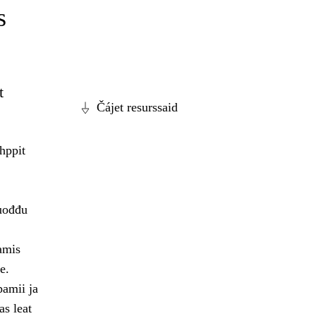
s
t
Čájet resurssaid
hppit
vuođđu
amis
e.
pamii ja
as leat