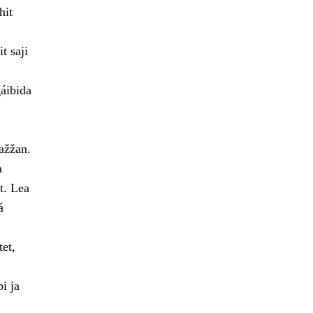
hit
t saji
gáibida
ažžan.
a
t. Lea
á
et,
i ja