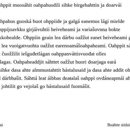
ahppit muosáhit oahpahusdili sihke birgehahttin ja doarvái
pahus guoská buot ohppiide ja galgá eanemus lági mielde
ppijoavkku girjáivuhtii heiveheami ja variašuvnna bokte
kkobealde. Ohppiin geain lea dárbu oažžut eanet heiveheami 
t, lea vuoigatvuohta oažžut earenoamášoahpaheami. Oahppit sá
et čuožžilit iešguđetlágan oahppanváttisvuođat olles
gas. Oahpaheaddjit sáhttet oažžut buori doarjaga eará
ihke dasa ahte almmustahttit hástalusaid ja dasa ahte addit o
 dárbbašit. Sáhttá leat áibbas deaŧalaš oahppi ovdáneapmái ah
johtilit go vejolaš go hástalusaid fuomášit.
ui
Boahtte siidu