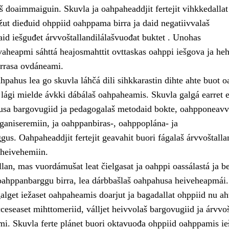
š doaimmaiguin. Skuvla ja oahpaheaddjit fertejit vihkkedallat
žut dieđuid ohppiid oahppama birra ja daid negatiivvalaš
id iešguđet árvvoštallandilálašvuođat buktet . Unohas
aheapmi sáhttá heajosmahttit ovttaskas oahppi iešgova ja heh
rrasa ovdáneami.
pahus lea go skuvla láhčá dili sihkkarastin dihte ahte buot o
lági mielde ávkki dábálaš oahpaheamis. Skuvla galgá earret e
usa bargovugiid ja pedagogalaš metodaid bokte, oahpponeavv
ganiseremiin, ja oahppanbiras-, oahppoplána- ja
gus. Oahpaheaddjit fertejit geavahit buori fágalaš árvvoštall
heivehemiin.
lan, mas vuordámušat leat čielgasat ja oahppi oassálastá ja b
d oahppanbarggu birra, lea dárbbašlaš oahpahusa heiveheapmái.
alget iežaset oahpaheamis doarjut ja bagadallat ohppiid nu ah
lcceseaset mihttomeriid, válljet heivvolaš bargovugiid ja árvvoš
mi. Skuvla ferte plánet buori oktavuođa ohppiid oahppamis ie