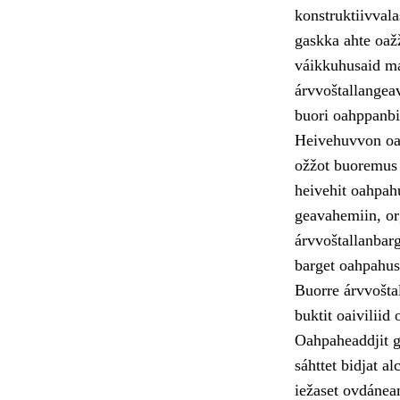
konstruktiivvala
gaskka ahte oaž
váikkuhusaid ma
árvvoštallangeav
buori oahppanbi
Heivehuvvon oah
ožžot buoremus 
heivehit oahpah
geavahemiin, or
árvvoštallanbarg
barget oahpahus
Buorre árvvoštal
buktit oaivilii
Oahpaheaddjit g
sáhttet bidjat a
iežaset ovdánea