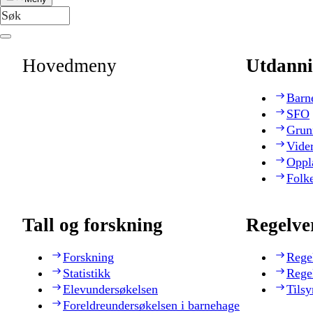
Hovedmeny
Utdanni
Barn
SFO
Grun
Vide
Oppl
Folk
Tall og forskning
Regelve
Forskning
Rege
Statistikk
Rege
Elevundersøkelsen
Tilsy
Foreldreundersøkelsen i barnehage