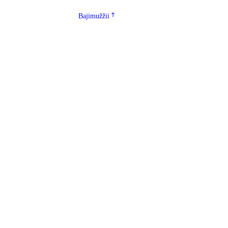
Bajimužžii