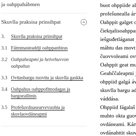
ja oahppahábmen
buot ohppiide al
profešunealla á
Skuvlla praksisa prinsihpat
Oahppit galget o
čiekŋalisoahppam
3.
Skuvlla praksisa prinsihpat
iešguđetláganat 
máhtu das movt o
3.1
Fátmmasteaddji oahppanbiras
čuovvoleami ovt
3.2
Oahpaheapmi ja heivehuvvon
Oahppit geat muo
oahpahus
Geahččaleapmi j
3.3
Ovttasbargu ruovttu ja skuvlla gaskka
ohppiid galgá áv
3.4
Oahpahus oahppofitnodagas ja
skuvlla bargu ad
bargoeallimis
váddása.
Ohppiid fágalaš
3.5
Profešuvdnasearvevuohta ja
skuvlaovdáneapmi
muhto okta guov
ovdáneami. Kárt
ovdánahttit sku