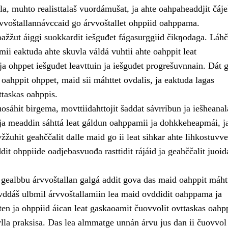
la, muhto realisttalaš vuordámušat, ja ahte oahpaheaddjit čáje
rvvoštallannávccaid go árvvoštallet ohppiid oahppama.
ažžut áiggi suokkardit iešguđet fágasurggiid čikŋodaga. Láhči
ii eaktuda ahte skuvla váldá vuhtii ahte oahppit leat
ja ohppet iešguđet leavttuin ja iešguđet progrešuvnnain. Dát 
ahppit ohppet, maid sii máhttet ovdalis, ja eaktuda lagas
taskas oahppis.
sáhit birgema, movttiidahttojit šaddat sávrribun ja iešheanal
a meaddin sáhttá leat gáldun oahppamii ja dohkkeheapmái, j
žžuhit geahččalit dalle maid go ii leat sihkar ahte lihkostuvve
dit ohppiide oadjebasvuođa rasttidit rájáid ja geahččalit juoid
 gealbbu árvvoštallan galgá addit gova das maid oahppit máhtt
ddáš ulbmil árvvoštallamiin lea maid ovddidit oahppama ja
en ja ohppiid áican leat gaskaoamit čuovvolit ovttaskas oahpp
vlla praksisa. Das lea almmatge unnán árvu jus dan ii čuovvol