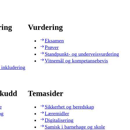
ring
Vurdering
Eksamen
Prøver
Standpunkt- og underveisvurdering
Vitnemål og kompetansebevis
 inkludering
skudd
Temasider
e
Sikkerhet og beredskap
og
Læremidler
Digitalisering
Samisk i barnehage og skole