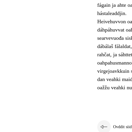
fágain ja ahte o
hástaleaddjin.
Heivehuvvon oah
dáhpáhuvvat oah
searvevuođa sis
dábálaš fálalda
rahčat, ja sáhtt
oahpahusmannola
virgejoavkkuin s
dan veahki maid
oažžu veahki nu 
Ovddit siid