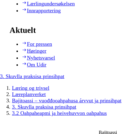
Lærlingundersøkelsen
Innrapportering
Aktuelt
For pressen
Høringer
Nyhetsvarsel
Om Udir
3. Skuvlla praksisa prinsihpat
Læring og trivsel
Læreplanverket
Bajitoassi – vuođđooahpahusa árvvut ja prinsihpat
3. Skuvlla praksisa prinsihpat
3.2 Oahpaheapmi ja heivehuvvon oahpahus
Bajitoassi