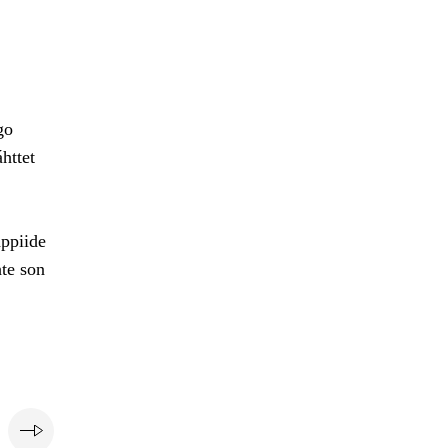
go
httet
hppiide
te son
i