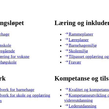
ngsløpet
Læring og inklude
ehage
Rammeplaner
Læreplaner
nskole
Barnehagemiljø
regående
Skolemiljø
æring for voksne
Tilpasset opplæring og
ehøgskole
Fravær
rk
Kompetanse og til
lverk for barnehage
Kvalitet og kompetans
lverk for skole og opplæring
Kompetanseutvikling 
videreutdanning
n
Lederutdanning