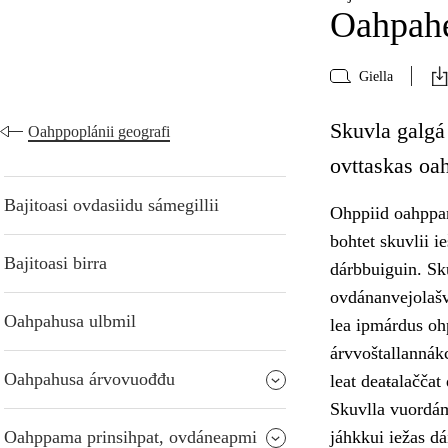
Oahpahe
Giella
Skuvla galgá 
Oahppoplánii geografi
ovttaskas oa
Bajitoasi ovdasiidu sámegillii
Ohppiid oahppan
bohtet skuvlii i
Bajitoasi birra
dárbbuiguin. Sk
ovdánanvejolašv
Oahpahusa ulbmil
lea ipmárdus oh
árvvoštallannák
Oahpahusa árvovuođđu
leat deaŧalačča
Skuvlla vuordám
Oahppama prinsihpat, ovdáneapmi
jáhkkui iežas dá