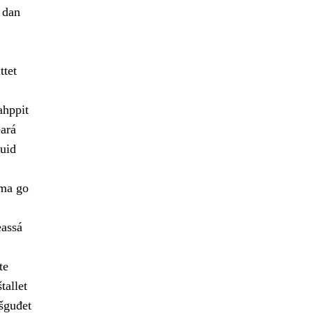
 dan
ttet
ahppit
ará
uid
ama go
eassá
te
tallet
šguđet