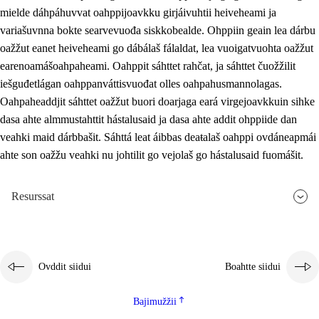
mielde dáhpáhuvvat oahppijoavkku girjáivuhtii heiveheami ja
variašuvnna bokte searvevuođa siskkobealde. Ohppiin geain lea dárbu
oažžut eanet heiveheami go dábálaš fálaldat, lea vuoigatvuohta oažžut
earenoamášoahpaheami. Oahppit sáhttet rahčat, ja sáhttet čuožžilit
iešguđetlágan oahppanváttisvuođat olles oahpahusmannolagas.
Oahpaheaddjit sáhttet oažžut buori doarjaga eará virgejoavkkuin sihke
dasa ahte almmustahttit hástalusaid ja dasa ahte addit ohppiide dan
veahki maid dárbbašit. Sáhttá leat áibbas deaŧalaš oahppi ovdáneapmái
ahte son oažžu veahki nu johtilit go vejolaš go hástalusaid fuomášit.
Resurssat
Ovddit siidui
Boahtte siidui
Bajimužžii