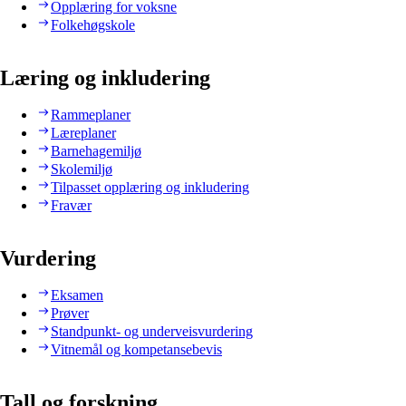
Opplæring for voksne
Folkehøgskole
Læring og inkludering
Rammeplaner
Læreplaner
Barnehagemiljø
Skolemiljø
Tilpasset opplæring og inkludering
Fravær
Vurdering
Eksamen
Prøver
Standpunkt- og underveisvurdering
Vitnemål og kompetansebevis
Tall og forskning