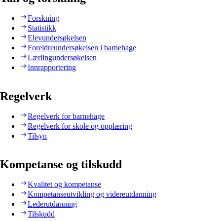
Forskning
Statistikk
Elevundersøkelsen
Foreldreundersøkelsen i barnehage
Lærlingundersøkelsen
Innrapportering
Regelverk
Regelverk for barnehage
Regelverk for skole og opplæring
Tilsyn
Kompetanse og tilskudd
Kvalitet og kompetanse
Kompetanseutvikling og videreutdanning
Lederutdanning
Tilskudd