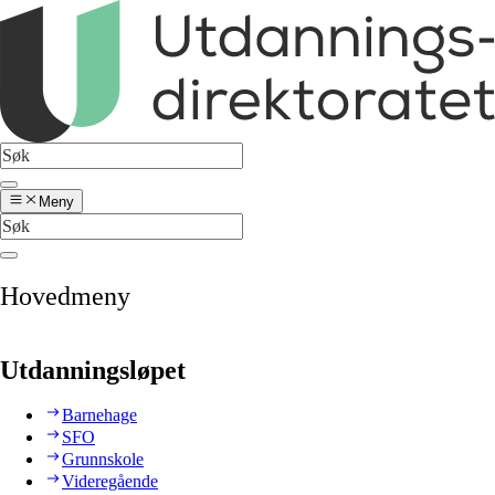
Meny
Hovedmeny
Utdanningsløpet
Barnehage
SFO
Grunnskole
Videregående