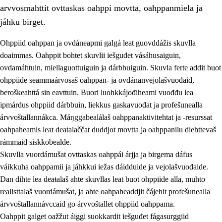
arvvosmahttit ovttaskas oahppi movtta, oahppanmiela ja
jáhku birget.
Ohppiid oahppan ja ovdáneapmi galgá leat guovddážis skuvlla
doaimmas. Oahppit bohtet skuvlii iešguđet vásáhusaiguin,
ovdamáhtuin, miellaguottuiguin ja dárbbuiguin. Skuvla ferte addit buot
ohppiide seammaárvosaš oahppan- ja ovdánanvejolašvuođaid,
beroškeahttá sin eavttuin. Buori luohkkájođiheami vuođđu lea
ipmárdus ohppiid dárbbuin, liekkus gaskavuođat ja profešunealla
árvvoštallannákca. Máŋggabealálaš oahppanaktivitehtat ja -resurssat
3.
Skuvlla praksisa prinsihpat
oahpaheamis leat deaŧalaččat duddjot movtta ja oahppanilu diehttevaš
3.1
Fátmmasteaddji oahppanbiras
rámmaid siskkobealde.
Skuvlla vuordámušat ovttaskas oahppái árjja ja birgema dáfus
3.2
Oahpaheapmi ja heivehuvvon oahpahus
váikkuha oahppamii ja jáhkkui iežas dáidduide ja vejolašvuođaide.
3.3
Ovttasbargu ruovttu ja skuvlla gaskka
Dan dihte lea deaŧalaš ahte skuvllas leat buot ohppiide alla, muhto
realisttalaš vuordámušat, ja ahte oahpaheaddjit čájehit profešunealla
3.4
Oahpahus oahppofitnodagas ja bargoeallimis
árvvoštallannávccaid go árvvoštallet ohppiid oahppama.
3.5
Profešuvdnasearvevuohta ja skuvlaovdáneapmi
Oahppit galget oažžut áiggi suokkardit iešguđet fágasurggiid