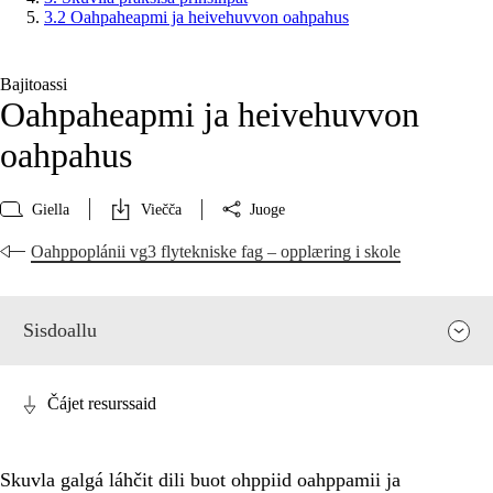
3.2 Oahpaheapmi ja heivehuvvon oahpahus
Bajitoassi
Oahpaheapmi ja heivehuvvon
oahpahus
Giella
Viečča
Juoge
Oahppoplánii vg3 flytekniske fag – opplæring i skole
Sisdoallu
Čájet resurssaid
Skuvla galgá láhčit dili buot ohppiid oahppamii ja