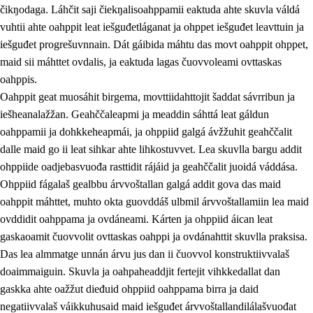
čikŋodaga. Láhčit saji čiekŋalisoahppamii eaktuda ahte skuvla váldá
vuhtii ahte oahppit leat iešguđetláganat ja ohppet iešguđet leavttuin ja
iešguđet progrešuvnnain. Dát gáibida máhtu das movt oahppit ohppet,
maid sii máhttet ovdalis, ja eaktuda lagas čuovvoleami ovttaskas
oahppis.
Oahppit geat muosáhit birgema, movttiidahttojit šaddat sávrribun ja
iešheanalažžan. Geahččaleapmi ja meaddin sáhttá leat gáldun
oahppamii ja dohkkeheapmái, ja ohppiid galgá ávžžuhit geahččalit
dalle maid go ii leat sihkar ahte lihkostuvvet. Lea skuvlla bargu addit
ohppiide oadjebasvuođa rasttidit rájáid ja geahččalit juoidá váddása.
Ohppiid fágalaš gealbbu árvvoštallan galgá addit gova das maid
oahppit máhttet, muhto okta guovddáš ulbmil árvvoštallamiin lea maid
ovddidit oahppama ja ovdáneami. Kárten ja ohppiid áican leat
gaskaoamit čuovvolit ovttaskas oahppi ja ovdánahttit skuvlla praksisa.
Das lea almmatge unnán árvu jus dan ii čuovvol konstruktiivvalaš
doaimmaiguin. Skuvla ja oahpaheaddjit fertejit vihkkedallat dan
gaskka ahte oažžut dieđuid ohppiid oahppama birra ja daid
negatiivvalaš váikkuhusaid maid iešguđet árvvoštallandilálašvuođat