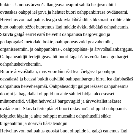
buktet . Unohas árvvoštallangeavaheapmi sáhttá heajosmahttit
ovttaskas oahppi iešgova ja hehttet buori oahppanbirrasa ovdáneami.
Heivehuvvon oahpahus lea go skuvla láhčá dili sihkkarastin dihte ahte
buot oahppit ožžot buoremus lági mielde ávkki dábálaš oahpaheamis.
Skuvla galgá earret eará heivehit oahpahusa bargovugiid ja
pedagogalaš metodaid bokte, oahpponeavvuid geavahemiin,
organiseremiin, ja oahppanbiras-, oahppoplána- ja árvvoštallanbarggus.
Oahpaheaddjit fertejit geavahit buori fágalaš árvvoštallama go barget
oahpahusheivehemiin.
Buorre árvvoštallan, mas vuordámušat leat čielgasat ja oahppi
oassálastá ja beassá buktit oaiviliid oahppanbarggu birra, lea dárbbašlaš
oahpahusa heiveheapmái. Oahpaheaddjit galget iežaset oahpaheamis
doarjut ja bagadallat ohppiid nu ahte sáhttet bidjat alcceseaset
mihttomeriid, válljet heivvolaš bargovugiid ja árvvoštallet iežaset
ovdáneami. Skuvla ferte plánet buori oktavuođa ohppiid oahppamis
iešguđet fágain ja ahte oahppit muosáhit oahpahusdili sihke
birgehahttin ja doarvái hástaleaddjin.
Heivehuvvon oahpahus guoská buot ohppiide ja galgá eanemus lági