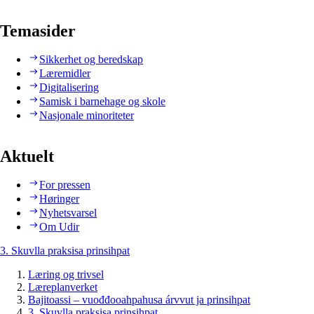
Temasider
Sikkerhet og beredskap
Læremidler
Digitalisering
Samisk i barnehage og skole
Nasjonale minoriteter
Aktuelt
For pressen
Høringer
Nyhetsvarsel
Om Udir
3. Skuvlla praksisa prinsihpat
Læring og trivsel
Læreplanverket
Bajitoassi – vuođđooahpahusa árvvut ja prinsihpat
3. Skuvlla praksisa prinsihpat