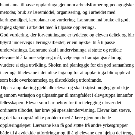
blant anna tilpasse opplæringa gjennom arbeidsformer og pedagogiske
metodar, bruk av læremiddel, organisering, og i arbeidet med
læringsmiljøet, læreplanar og vurdering. Lærarane må bruke eit godt
fagleg skjønn i arbeidet med å tilpasse opplæringa.
God vurdering, der forventningane er tydelege og eleven deltek og blir
høyrd undervegs i læringsarbeidet, er ein nøkkel til å tilpasse
undervisninga. Lærarane skal i undervisninga si støtte og rettleie
elevane til å kunne setje seg mål, velje eigna framgangsmåtar og
vurdere si eiga utvikling. Skolen må planleggje for ein god samanheng
i læringa til elevane i dei ulike faga og for at opplæringa blir opplevd
som både overkommeleg og tilstrekkeleg utfordrande.
Tilpassa opplæring gjeld alle elevar og skal i størst mogleg grad skje
gjennom variasjon og tilpassingar til mangfaldet i elevgruppa innanfor
fellesskapen. Elevar som har behov for tilrettelegging utover det
ordinære tilbodet, har krav på spesialundervisning. Elevar kan streve,
og det kan oppstå ulike problem med å lære gjennom heile
opplæringsløpet. Lærarane kan få god støtte frå andre yrkesgrupper
både til å avdekkje utfordringar og til å gi elevane den hjelpa dei treng.