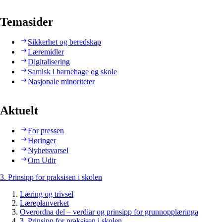
Temasider
Sikkerhet og beredskap
Læremidler
Digitalisering
Samisk i barnehage og skole
Nasjonale minoriteter
Aktuelt
For pressen
Høringer
Nyhetsvarsel
Om Udir
3. Prinsipp for praksisen i skolen
Læring og trivsel
Læreplanverket
Overordna del – verdiar og prinsipp for grunnopplæringa
3. Prinsipp for praksisen i skolen