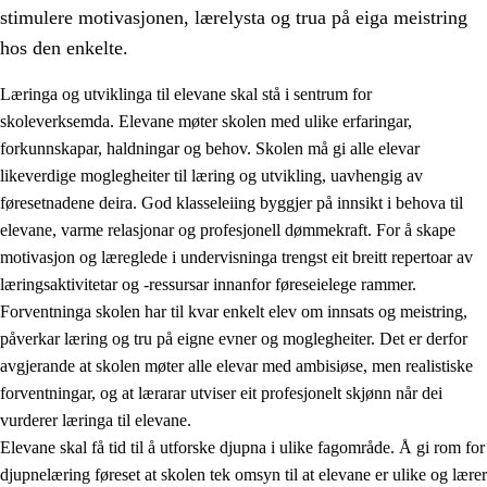
stimulere motivasjonen, lærelysta og trua på eiga meistring
hos den enkelte.
Læringa og utviklinga til elevane skal stå i sentrum for
skoleverksemda. Elevane møter skolen med ulike erfaringar,
forkunnskapar, haldningar og behov. Skolen må gi alle elevar
likeverdige moglegheiter til læring og utvikling, uavhengig av
føresetnadene deira. God klasseleiing byggjer på innsikt i behova til
elevane, varme relasjonar og profesjonell dømmekraft. For å skape
motivasjon og læreglede i undervisninga trengst eit breitt repertoar av
3.
Prinsipp for praksisen i skolen
læringsaktivitetar og -ressursar innanfor føreseielege rammer.
3.1
Eit inkluderande læringsmiljø
Forventninga skolen har til kvar enkelt elev om innsats og meistring,
påverkar læring og tru på eigne evner og moglegheiter. Det er derfor
3.2
Undervisning og tilpassa opplæring
avgjerande at skolen møter alle elevar med ambisiøse, men realistiske
3.3
Samarbeid mellom heim og skole
forventningar, og at lærarar utviser eit profesjonelt skjønn når dei
vurderer læringa til elevane.
3.4
Opplæring i lærebedrift og arbeidsliv
Elevane skal få tid til å utforske djupna i ulike fagområde. Å gi rom for
3.5
Profesjonsfellesskap og skoleutvikling
djupnelæring føreset at skolen tek omsyn til at elevane er ulike og lærer