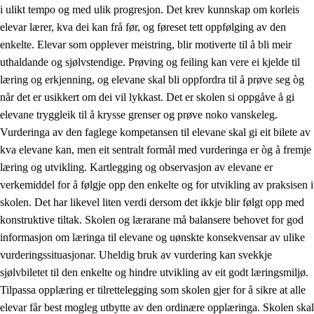
i ulikt tempo og med ulik progresjon. Det krev kunnskap om korleis
elevar lærer, kva dei kan frå før, og føreset tett oppfølging av den
enkelte. Elevar som opplever meistring, blir motiverte til å bli meir
uthaldande og sjølvstendige. Prøving og feiling kan vere ei kjelde til
læring og erkjenning, og elevane skal bli oppfordra til å prøve seg òg
når det er usikkert om dei vil lykkast. Det er skolen si oppgåve å gi
elevane tryggleik til å krysse grenser og prøve noko vanskeleg.
Vurderinga av den faglege kompetansen til elevane skal gi eit bilete av
kva elevane kan, men eit sentralt formål med vurderinga er òg å fremje
læring og utvikling. Kartlegging og observasjon av elevane er
verkemiddel for å følgje opp den enkelte og for utvikling av praksisen i
skolen. Det har likevel liten verdi dersom det ikkje blir følgt opp med
konstruktive tiltak. Skolen og lærarane må balansere behovet for god
informasjon om læringa til elevane og uønskte konsekvensar av ulike
vurderingssituasjonar. Uheldig bruk av vurdering kan svekkje
sjølvbiletet til den enkelte og hindre utvikling av eit godt læringsmiljø.
Tilpassa opplæring er tilrettelegging som skolen gjer for å sikre at alle
elevar får best mogleg utbytte av den ordinære opplæringa. Skolen skal