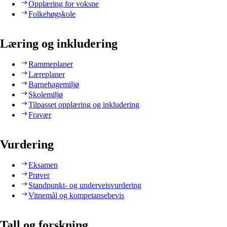
Opplæring for voksne
Folkehøgskole
Læring og inkludering
Rammeplaner
Læreplaner
Barnehagemiljø
Skolemiljø
Tilpasset opplæring og inkludering
Fravær
Vurdering
Eksamen
Prøver
Standpunkt- og underveisvurdering
Vitnemål og kompetansebevis
Tall og forskning