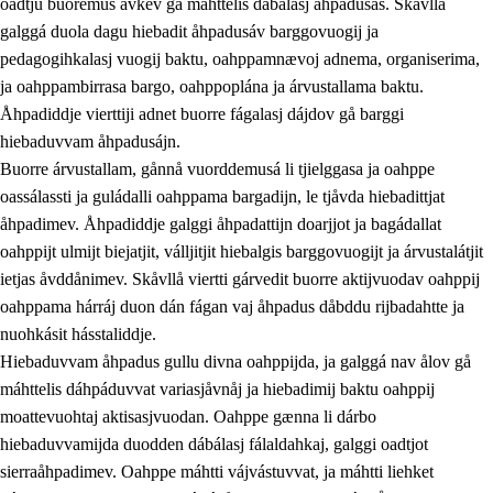
oadtju buoremus ávkev gå máhttelis dábálasj åhpadusás. Skåvllå
galggá duola dagu hiebadit åhpadusáv barggovuogij ja
pedagogihkalasj vuogij baktu, oahppamnævoj adnema, organiserima,
ja oahppambirrasa bargo, oahppoplána ja árvustallama baktu.
Åhpadiddje vierttiji adnet buorre fágalasj dájdov gå barggi
hiebaduvvam åhpadusájn.
Buorre árvustallam, gånnå vuorddemusá li tjielggasa ja oahppe
oassálassti ja guládalli oahppama bargadijn, le tjåvda hiebadittjat
åhpadimev. Åhpadiddje galggi åhpadattijn doarjjot ja bagádallat
oahppijt ulmijt biejatjit, válljitjit hiebalgis barggovuogijt ja árvustalátjit
ietjas åvddånimev. Skåvllå viertti gárvedit buorre aktijvuodav oahppij
oahppama hárráj duon dán fágan vaj åhpadus dåbddu rijbadahtte ja
nuohkásit hásstaliddje.
Hiebaduvvam åhpadus gullu divna oahppijda, ja galggá nav ålov gå
máhttelis dáhpáduvvat variasjåvnåj ja hiebadimij baktu oahppij
moattevuohtaj aktisasjvuodan. Oahppe gænna li dárbo
hiebaduvvamijda duodden dábálasj fálaldahkaj, galggi oadtjot
sierraåhpadimev. Oahppe máhtti vájvástuvvat, ja máhtti liehket