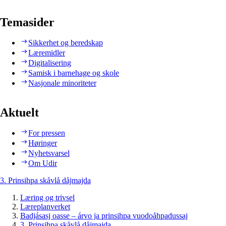
Temasider
Sikkerhet og beredskap
Læremidler
Digitalisering
Samisk i barnehage og skole
Nasjonale minoriteter
Aktuelt
For pressen
Høringer
Nyhetsvarsel
Om Udir
3. Prinsihpa skåvlå dåjmajda
Læring og trivsel
Læreplanverket
Badjásasj oasse – árvo ja prinsihpa vuodoåhpadussaj
3. Prinsihpa skåvlå dåjmajda