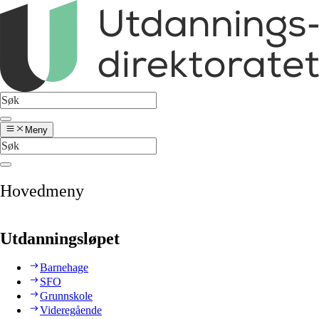
Meny
Hovedmeny
Utdanningsløpet
Barnehage
SFO
Grunnskole
Videregående