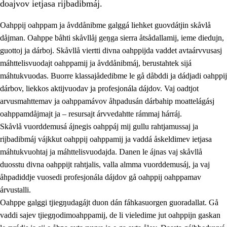
doajvov ietjasa rijbadibmáj.
Oahppij oahppam ja åvddånibme galggá liehket guovdátjin skåvlå
dåjman. Oahppe båhti skåvllåj geŋga sierra åtsådallamij, ieme diedujn,
guottoj ja dárboj. Skåvllå viertti divna oahppijda vaddet avtaárvvusasj
máhttelisvuodajt oahppamij ja åvddånibmáj, berustahtek sijá
máhtukvuodas. Buorre klassajådedibme le gå dåbddi ja dádjadi oahppij
dárbov, liekkos aktijvuodav ja profesjonála dájdov. Vaj oadtjot
arvusmahttemav ja oahppamávov åhpadusán dárbahip moattelágásj
3.
Prinsihpa skåvlå dåjmajda
oahppamdåjmajt ja – resursajt árvvedahtte rámmaj hárráj.
3.1
Sebrudahtte oahppambirás
Skåvlå vuorddemusá ájnegis oahppáj mij gullu rahtjamussaj ja
rijbadibmáj vájkkut oahppij oahppamij ja vaddá åskeldimev ietjasa
3.2
Åhpadibme ja hiebadum åhpadus
máhtukvuohtaj ja máhttelisvuodajda. Danen le ájnas vaj skåvllå
3.3
Aktisasjbarggo sijda ja skåvlå gaskan
duosstu divna oahppijt rahtjalis, valla almma vuorddemusáj, ja vaj
åhpadiddje vuosedi profesjonála dájdov gå oahppij oahppamav
3.4
Åhpadus åhpadusvidnudagán ja barggoiellemin
árvustalli.
3.5
Profesjåvnåaktisasjvuohta ja skåvllååvddånibme
Oahppe galggi tjiegŋudagájt duon dán fáhkasuorgen guoradallat. Gå
vaddi sajev tjiegŋodimoahppamij, de li vieledime jut oahppijn gaskan