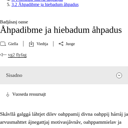
3.2 Åhpadibme ja hiebadum åhpadus
Badjásasj oasse
Åhpadibme ja hiebadum åhpadus
Giella
Viedtja
Juoge
vg2 flyfag
Sisadno
Vuoseda ressursajt
Skåvllå galggá láhtjet dilev oahppamij divna oahppij hárráj ja
arvusmahttet ájnegattjaj motivasjåvnåv, oahppammielav ja