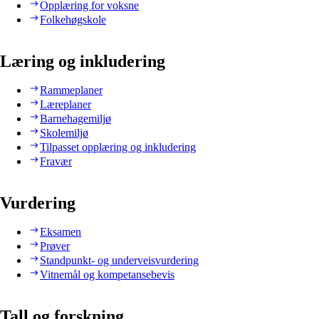
Opplæring for voksne
Folkehøgskole
Læring og inkludering
Rammeplaner
Læreplaner
Barnehagemiljø
Skolemiljø
Tilpasset opplæring og inkludering
Fravær
Vurdering
Eksamen
Prøver
Standpunkt- og underveisvurdering
Vitnemål og kompetansebevis
Tall og forskning