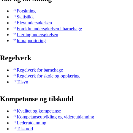
Forskning
Statistikk
Elevundersøkelsen
Foreldreundersøkelsen i barnehage
Lærlingundersøkelsen
Innrapportering
Regelverk
Regelverk for barnehage
Regelverk for skole og opplæring
Tilsyn
Kompetanse og tilskudd
Kvalitet og kompetanse
Kompetanseutvikling og videreutdanning
Lederutdanning
Tilskudd