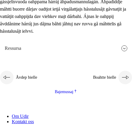
gássjelisvuoda oahppama hárráj åhpadusmannulagán. Åhpadiddje
máhtti buorre dårjav oadtjot ietjá virgálattjajs hásstalusájt gávnatjit ja
vattátjit oahppijda dav viehkev majt dárbahi. Ájnas le oahppij
åvddånime hárráj jus dåjma båhti jåhtuj nav ruvva gå máhttelis gå
hásstalusájt ielvvi.
Ressursa
Åvdep bielle
Boahtte bielle
Bajemussaj
Om Udir
Kontakt oss