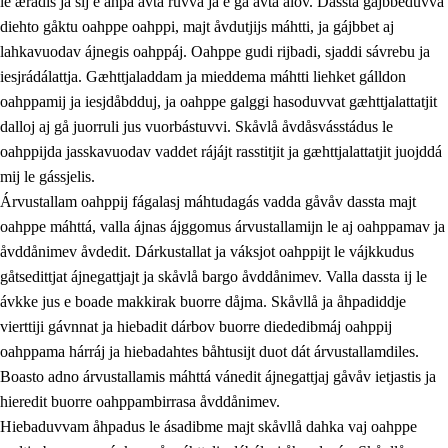
le ærádis ja sij e åhpa avta ruvva ja e ga avta ålov. Dassta gájbbeduvvá
diehto gåktu oahppe oahppi, majt åvdutjijs máhtti, ja gájbbet aj
lahkavuodav ájnegis oahppáj. Oahppe gudi rijbadi, sjaddi sávrebu ja
iesjrádálattja. Gæhttjaladdam ja mieddema máhtti liehket gálldon
oahppamij ja iesjdåbdduj, ja oahppe galggi hasoduvvat gæhttjalattatjit
dalloj aj gå juorruli jus vuorbástuvvi. Skåvlå åvdåsvásstádus le
oahppijda jasskavuodav vaddet rájájt rasstitjit ja gæhttjalattatjit juojddá
mij le gássjelis.
Árvustallam oahppij fágalasj máhtudagás vadda gåvåv dassta majt
oahppe máhttá, valla ájnas ájggomus árvustallamijn le aj oahppamav ja
åvddånimev åvdedit. Dárkustallat ja váksjot oahppijt le vájkkudus
gåtsedittjat ájnegattjajt ja skåvlå bargo åvddånimev. Valla dassta ij le
ávkke jus e boade makkirak buorre dåjma. Skåvllå ja åhpadiddje
vierttiji gávnnat ja hiebadit dárbov buorre diededibmáj oahppij
oahppama hárráj ja hiebadahtes båhtusijt duot dát árvustallamdiles.
Boasto adno árvustallamis máhttá vánedit ájnegattjaj gåvåv ietjastis ja
hieredit buorre oahppambirrasa åvddånimev.
Hiebaduvvam åhpadus le ásadibme majt skåvllå dahka vaj oahppe