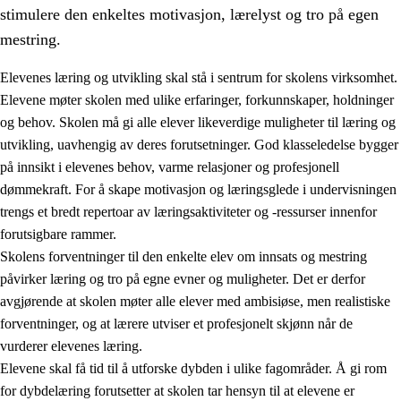
stimulere den enkeltes motivasjon, lærelyst og tro på egen
mestring.
Elevenes læring og utvikling skal stå i sentrum for skolens virksomhet.
Elevene møter skolen med ulike erfaringer, forkunnskaper, holdninger
og behov. Skolen må gi alle elever likeverdige muligheter til læring og
utvikling, uavhengig av deres forutsetninger. God klasseledelse bygger
på innsikt i elevenes behov, varme relasjoner og profesjonell
dømmekraft. For å skape motivasjon og læringsglede i undervisningen
trengs et bredt repertoar av læringsaktiviteter og -ressurser innenfor
3.
Prinsipper for skolens praksis
forutsigbare rammer.
3.1
Et inkluderende læringsmiljø
Skolens forventninger til den enkelte elev om innsats og mestring
påvirker læring og tro på egne evner og muligheter. Det er derfor
3.2
Undervisning og tilpasset opplæring
avgjørende at skolen møter alle elever med ambisiøse, men realistiske
3.3
Samarbeid mellom hjem og skole
forventninger, og at lærere utviser et profesjonelt skjønn når de
vurderer elevenes læring.
3.4
Opplæring i lærebedrift og arbeidsliv
Elevene skal få tid til å utforske dybden i ulike fagområder. Å gi rom
3.5
Profesjonsfellesskap og skoleutvikling
for dybdelæring forutsetter at skolen tar hensyn til at elevene er