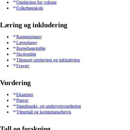
Opplæring for voksne
Folkehøgskole
Læring og inkludering
Rammeplaner
Læreplaner
Barnehagemiljø
Skolemiljø
Tilpasset opplæring og inkludering
Fravær
Vurdering
Eksamen
Prøver
Standpunkt- og underveisvurdering
Vitnemål og kompetansebevis
Tall og forskning