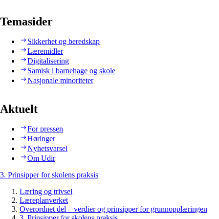
Temasider
Sikkerhet og beredskap
Læremidler
Digitalisering
Samisk i barnehage og skole
Nasjonale minoriteter
Aktuelt
For pressen
Høringer
Nyhetsvarsel
Om Udir
3. Prinsipper for skolens praksis
Læring og trivsel
Læreplanverket
Overordnet del – verdier og prinsipper for grunnopplæringen
3. Prinsipper for skolens praksis