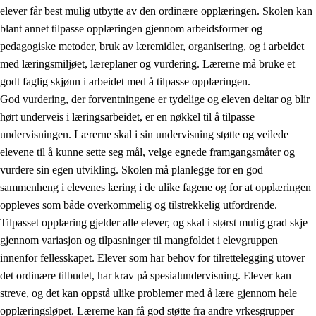
elever får best mulig utbytte av den ordinære opplæringen. Skolen kan
blant annet tilpasse opplæringen gjennom arbeidsformer og
pedagogiske metoder, bruk av læremidler, organisering, og i arbeidet
med læringsmiljøet, læreplaner og vurdering. Lærerne må bruke et
godt faglig skjønn i arbeidet med å tilpasse opplæringen.
God vurdering, der forventningene er tydelige og eleven deltar og blir
hørt underveis i læringsarbeidet, er en nøkkel til å tilpasse
undervisningen. Lærerne skal i sin undervisning støtte og veilede
elevene til å kunne sette seg mål, velge egnede framgangsmåter og
vurdere sin egen utvikling. Skolen må planlegge for en god
sammenheng i elevenes læring i de ulike fagene og for at opplæringen
oppleves som både overkommelig og tilstrekkelig utfordrende.
Tilpasset opplæring gjelder alle elever, og skal i størst mulig grad skje
gjennom variasjon og tilpasninger til mangfoldet i elevgruppen
innenfor fellesskapet. Elever som har behov for tilrettelegging utover
det ordinære tilbudet, har krav på spesialundervisning. Elever kan
streve, og det kan oppstå ulike problemer med å lære gjennom hele
opplæringsløpet. Lærerne kan få god støtte fra andre yrkesgrupper