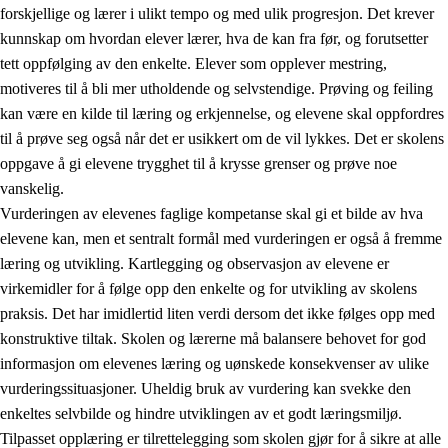
forskjellige og lærer i ulikt tempo og med ulik progresjon. Det krever
kunnskap om hvordan elever lærer, hva de kan fra før, og forutsetter
tett oppfølging av den enkelte. Elever som opplever mestring,
motiveres til å bli mer utholdende og selvstendige. Prøving og feiling
kan være en kilde til læring og erkjennelse, og elevene skal oppfordres
til å prøve seg også når det er usikkert om de vil lykkes. Det er skolens
oppgave å gi elevene trygghet til å krysse grenser og prøve noe
vanskelig.
Vurderingen av elevenes faglige kompetanse skal gi et bilde av hva
elevene kan, men et sentralt formål med vurderingen er også å fremme
læring og utvikling. Kartlegging og observasjon av elevene er
virkemidler for å følge opp den enkelte og for utvikling av skolens
praksis. Det har imidlertid liten verdi dersom det ikke følges opp med
konstruktive tiltak. Skolen og lærerne må balansere behovet for god
informasjon om elevenes læring og uønskede konsekvenser av ulike
vurderingssituasjoner. Uheldig bruk av vurdering kan svekke den
enkeltes selvbilde og hindre utviklingen av et godt læringsmiljø.
Tilpasset opplæring er tilrettelegging som skolen gjør for å sikre at alle