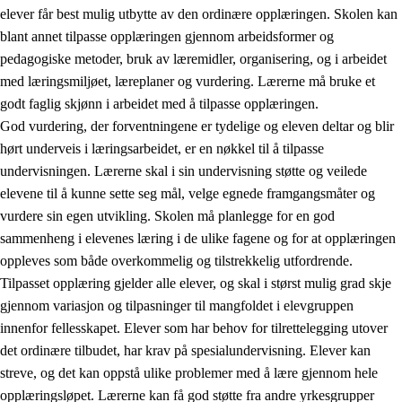
elever får best mulig utbytte av den ordinære opplæringen. Skolen kan
blant annet tilpasse opplæringen gjennom arbeidsformer og
pedagogiske metoder, bruk av læremidler, organisering, og i arbeidet
med læringsmiljøet, læreplaner og vurdering. Lærerne må bruke et
godt faglig skjønn i arbeidet med å tilpasse opplæringen.
God vurdering, der forventningene er tydelige og eleven deltar og blir
hørt underveis i læringsarbeidet, er en nøkkel til å tilpasse
undervisningen. Lærerne skal i sin undervisning støtte og veilede
elevene til å kunne sette seg mål, velge egnede framgangsmåter og
vurdere sin egen utvikling. Skolen må planlegge for en god
sammenheng i elevenes læring i de ulike fagene og for at opplæringen
oppleves som både overkommelig og tilstrekkelig utfordrende.
Tilpasset opplæring gjelder alle elever, og skal i størst mulig grad skje
gjennom variasjon og tilpasninger til mangfoldet i elevgruppen
innenfor fellesskapet. Elever som har behov for tilrettelegging utover
det ordinære tilbudet, har krav på spesialundervisning. Elever kan
streve, og det kan oppstå ulike problemer med å lære gjennom hele
opplæringsløpet. Lærerne kan få god støtte fra andre yrkesgrupper