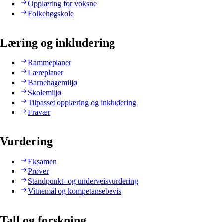
Opplæring for voksne
Folkehøgskole
Læring og inkludering
Rammeplaner
Læreplaner
Barnehagemiljø
Skolemiljø
Tilpasset opplæring og inkludering
Fravær
Vurdering
Eksamen
Prøver
Standpunkt- og underveisvurdering
Vitnemål og kompetansebevis
Tall og forskning