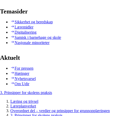
Temasider
Sikkerhet og beredskap
Læremidler
Digitalisering
Samisk i barnehage og skole
Nasjonale minoriteter
Aktuelt
For pressen
Høringer
Nyhetsvarsel
Om Udir
3. Prinsipper for skolens praksis
Læring og trivsel
Læreplanverket
Overordnet del – verdier og prinsipper for grunnopplæringen
3. Prinsipper for skolens praksis