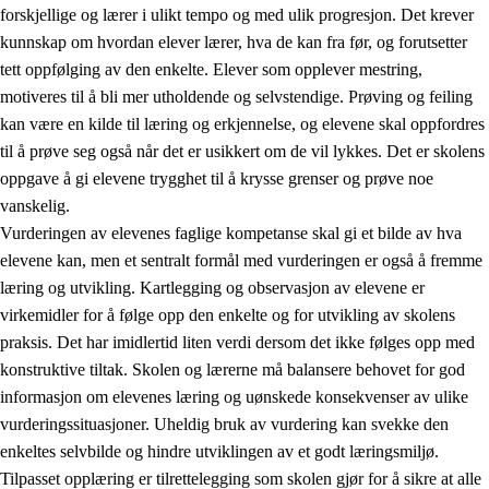
forskjellige og lærer i ulikt tempo og med ulik progresjon. Det krever
kunnskap om hvordan elever lærer, hva de kan fra før, og forutsetter
tett oppfølging av den enkelte. Elever som opplever mestring,
motiveres til å bli mer utholdende og selvstendige. Prøving og feiling
kan være en kilde til læring og erkjennelse, og elevene skal oppfordres
til å prøve seg også når det er usikkert om de vil lykkes. Det er skolens
oppgave å gi elevene trygghet til å krysse grenser og prøve noe
vanskelig.
Vurderingen av elevenes faglige kompetanse skal gi et bilde av hva
elevene kan, men et sentralt formål med vurderingen er også å fremme
læring og utvikling. Kartlegging og observasjon av elevene er
virkemidler for å følge opp den enkelte og for utvikling av skolens
praksis. Det har imidlertid liten verdi dersom det ikke følges opp med
konstruktive tiltak. Skolen og lærerne må balansere behovet for god
informasjon om elevenes læring og uønskede konsekvenser av ulike
vurderingssituasjoner. Uheldig bruk av vurdering kan svekke den
enkeltes selvbilde og hindre utviklingen av et godt læringsmiljø.
Tilpasset opplæring er tilrettelegging som skolen gjør for å sikre at alle