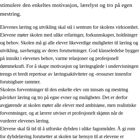
stimulere den enkeltes motivasjon, lærelyst og tro på egen
mestring.
Elevenes læring og utvikling skal stå i sentrum for skolens virksomhet.
Elevene møter skolen med ulike erfaringer, forkunnskaper, holdninger
og behov. Skolen må gi alle elever likeverdige muligheter til læring og
utvikling, uavhengig av deres forutsetninger. God klasseledelse bygger
på innsikt i elevenes behov, varme relasjoner og profesjonell
dømmekraft. For å skape motivasjon og læringsglede i undervisningen
trengs et bredt repertoar av læringsaktiviteter og -ressurser innenfor
3.
Prinsipper for skolens praksis
forutsigbare rammer.
3.1
Et inkluderende læringsmiljø
Skolens forventninger til den enkelte elev om innsats og mestring
påvirker læring og tro på egne evner og muligheter. Det er derfor
3.2
Undervisning og tilpasset opplæring
avgjørende at skolen møter alle elever med ambisiøse, men realistiske
3.3
Samarbeid mellom hjem og skole
forventninger, og at lærere utviser et profesjonelt skjønn når de
vurderer elevenes læring.
3.4
Opplæring i lærebedrift og arbeidsliv
Elevene skal få tid til å utforske dybden i ulike fagområder. Å gi rom
3.5
Profesjonsfellesskap og skoleutvikling
for dybdelæring forutsetter at skolen tar hensyn til at elevene er