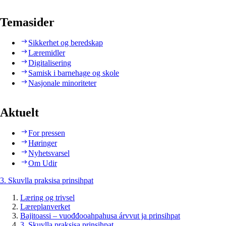
Temasider
Sikkerhet og beredskap
Læremidler
Digitalisering
Samisk i barnehage og skole
Nasjonale minoriteter
Aktuelt
For pressen
Høringer
Nyhetsvarsel
Om Udir
3. Skuvlla praksisa prinsihpat
Læring og trivsel
Læreplanverket
Bajitoassi – vuođđooahpahusa árvvut ja prinsihpat
3. Skuvlla praksisa prinsihpat