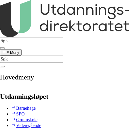
Meny
Hovedmeny
Utdanningsløpet
Barnehage
SFO
Grunnskole
Videregående