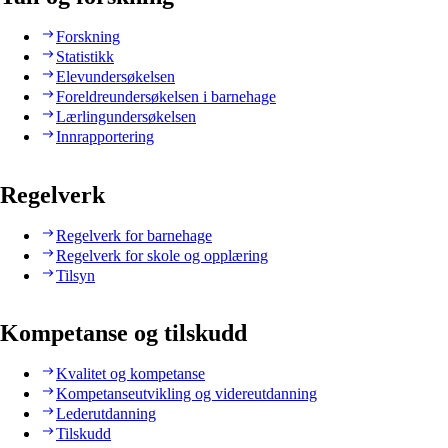
Forskning
Statistikk
Elevundersøkelsen
Foreldreundersøkelsen i barnehage
Lærlingundersøkelsen
Innrapportering
Regelverk
Regelverk for barnehage
Regelverk for skole og opplæring
Tilsyn
Kompetanse og tilskudd
Kvalitet og kompetanse
Kompetanseutvikling og videreutdanning
Lederutdanning
Tilskudd