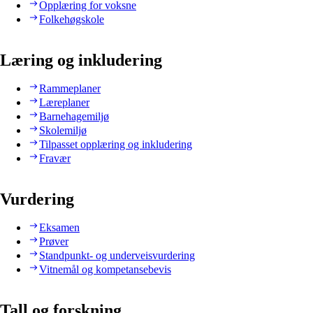
Opplæring for voksne
Folkehøgskole
Læring og inkludering
Rammeplaner
Læreplaner
Barnehagemiljø
Skolemiljø
Tilpasset opplæring og inkludering
Fravær
Vurdering
Eksamen
Prøver
Standpunkt- og underveisvurdering
Vitnemål og kompetansebevis
Tall og forskning