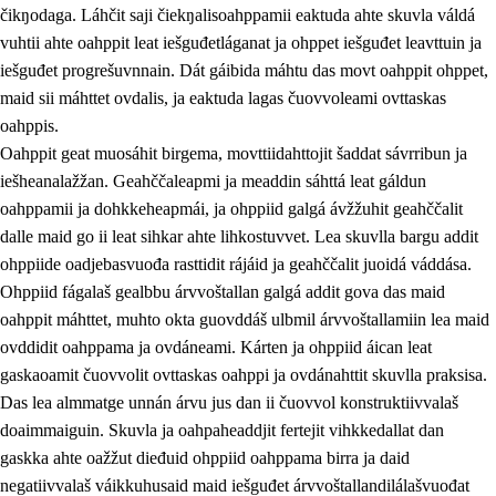
čikŋodaga. Láhčit saji čiekŋalisoahppamii eaktuda ahte skuvla váldá
vuhtii ahte oahppit leat iešguđetláganat ja ohppet iešguđet leavttuin ja
iešguđet progrešuvnnain. Dát gáibida máhtu das movt oahppit ohppet,
maid sii máhttet ovdalis, ja eaktuda lagas čuovvoleami ovttaskas
oahppis.
Oahppit geat muosáhit birgema, movttiidahttojit šaddat sávrribun ja
iešheanalažžan. Geahččaleapmi ja meaddin sáhttá leat gáldun
oahppamii ja dohkkeheapmái, ja ohppiid galgá ávžžuhit geahččalit
dalle maid go ii leat sihkar ahte lihkostuvvet. Lea skuvlla bargu addit
ohppiide oadjebasvuođa rasttidit rájáid ja geahččalit juoidá váddása.
Ohppiid fágalaš gealbbu árvvoštallan galgá addit gova das maid
oahppit máhttet, muhto okta guovddáš ulbmil árvvoštallamiin lea maid
ovddidit oahppama ja ovdáneami. Kárten ja ohppiid áican leat
gaskaoamit čuovvolit ovttaskas oahppi ja ovdánahttit skuvlla praksisa.
Das lea almmatge unnán árvu jus dan ii čuovvol konstruktiivvalaš
doaimmaiguin. Skuvla ja oahpaheaddjit fertejit vihkkedallat dan
gaskka ahte oažžut dieđuid ohppiid oahppama birra ja daid
negatiivvalaš váikkuhusaid maid iešguđet árvvoštallandilálašvuođat