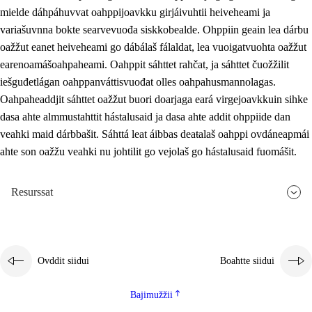
mielde dáhpáhuvvat oahppijoavkku girjáivuhtii heiveheami ja
variašuvnna bokte searvevuođa siskkobealde. Ohppiin geain lea dárbu
oažžut eanet heiveheami go dábálaš fálaldat, lea vuoigatvuohta oažžut
earenoamášoahpaheami. Oahppit sáhttet rahčat, ja sáhttet čuožžilit
iešguđetlágan oahppanváttisvuođat olles oahpahusmannolagas.
Oahpaheaddjit sáhttet oažžut buori doarjaga eará virgejoavkkuin sihke
dasa ahte almmustahttit hástalusaid ja dasa ahte addit ohppiide dan
veahki maid dárbbašit. Sáhttá leat áibbas deaŧalaš oahppi ovdáneapmái
ahte son oažžu veahki nu johtilit go vejolaš go hástalusaid fuomášit.
Resurssat
Ovddit siidui
Boahtte siidui
Bajimužžii