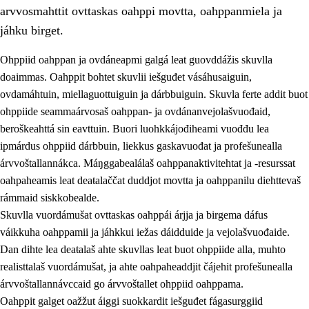
arvvosmahttit ovttaskas oahppi movtta, oahppanmiela ja
jáhku birget.
Ohppiid oahppan ja ovdáneapmi galgá leat guovddážis skuvlla
doaimmas. Oahppit bohtet skuvlii iešguđet vásáhusaiguin,
ovdamáhtuin, miellaguottuiguin ja dárbbuiguin. Skuvla ferte addit buot
ohppiide seammaárvosaš oahppan- ja ovdánanvejolašvuođaid,
beroškeahttá sin eavttuin. Buori luohkkájođiheami vuođđu lea
ipmárdus ohppiid dárbbuin, liekkus gaskavuođat ja profešunealla
árvvoštallannákca. Máŋggabealálaš oahppanaktivitehtat ja -resurssat
3.
Skuvlla praksisa prinsihpat
oahpaheamis leat deaŧalaččat duddjot movtta ja oahppanilu diehttevaš
3.1
Fátmmasteaddji oahppanbiras
rámmaid siskkobealde.
Skuvlla vuordámušat ovttaskas oahppái árjja ja birgema dáfus
3.2
Oahpaheapmi ja heivehuvvon oahpahus
váikkuha oahppamii ja jáhkkui iežas dáidduide ja vejolašvuođaide.
3.3
Ovttasbargu ruovttu ja skuvlla gaskka
Dan dihte lea deaŧalaš ahte skuvllas leat buot ohppiide alla, muhto
realisttalaš vuordámušat, ja ahte oahpaheaddjit čájehit profešunealla
3.4
Oahpahus oahppofitnodagas ja bargoeallimis
árvvoštallannávccaid go árvvoštallet ohppiid oahppama.
3.5
Profešuvdnasearvevuohta ja skuvlaovdáneapmi
Oahppit galget oažžut áiggi suokkardit iešguđet fágasurggiid