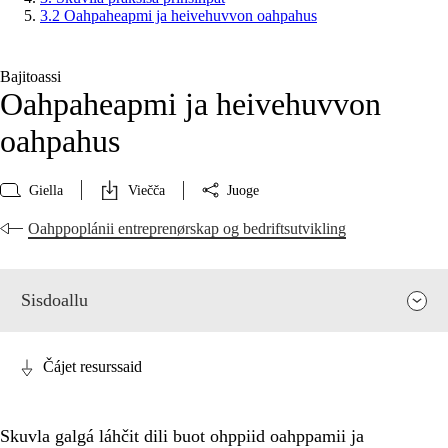
3.2 Oahpaheapmi ja heivehuvvon oahpahus
Bajitoassi
Oahpaheapmi ja heivehuvvon
oahpahus
Giella
Viečča
Juoge
Oahppoplánii entreprenørskap og bedriftsutvikling
Sisdoallu
Čájet resurssaid
Skuvla galgá láhčit dili buot ohppiid oahppamii ja