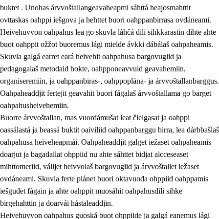
buktet . Unohas árvvoštallangeavaheapmi sáhttá heajosmahttit
ovttaskas oahppi iešgova ja hehttet buori oahppanbirrasa ovdáneami.
Heivehuvvon oahpahus lea go skuvla láhčá dili sihkkarastin dihte ahte
buot oahppit ožžot buoremus lági mielde ávkki dábálaš oahpaheamis.
Skuvla galgá earret eará heivehit oahpahusa bargovugiid ja
pedagogalaš metodaid bokte, oahpponeavvuid geavahemiin,
organiseremiin, ja oahppanbiras-, oahppoplána- ja árvvoštallanbarggus.
Oahpaheaddjit fertejit geavahit buori fágalaš árvvoštallama go barget
oahpahusheivehemiin.
Buorre árvvoštallan, mas vuordámušat leat čielgasat ja oahppi
oassálastá ja beassá buktit oaiviliid oahppanbarggu birra, lea dárbbašlaš
oahpahusa heiveheapmái. Oahpaheaddjit galget iežaset oahpaheamis
doarjut ja bagadallat ohppiid nu ahte sáhttet bidjat alcceseaset
mihttomeriid, válljet heivvolaš bargovugiid ja árvvoštallet iežaset
ovdáneami. Skuvla ferte plánet buori oktavuođa ohppiid oahppamis
iešguđet fágain ja ahte oahppit muosáhit oahpahusdili sihke
birgehahttin ja doarvái hástaleaddjin.
Heivehuvvon oahpahus guoská buot ohppiide ja galgá eanemus lági