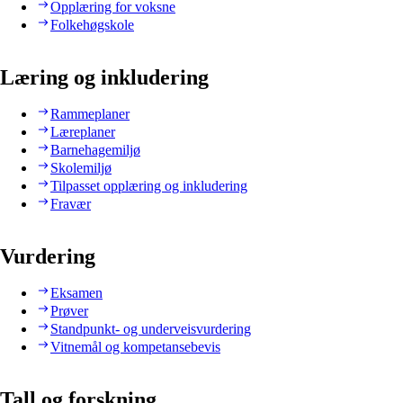
Opplæring for voksne
Folkehøgskole
Læring og inkludering
Rammeplaner
Læreplaner
Barnehagemiljø
Skolemiljø
Tilpasset opplæring og inkludering
Fravær
Vurdering
Eksamen
Prøver
Standpunkt- og underveisvurdering
Vitnemål og kompetansebevis
Tall og forskning