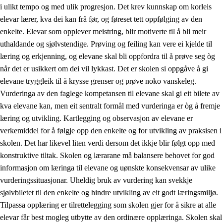
i ulikt tempo og med ulik progresjon. Det krev kunnskap om korleis
elevar lærer, kva dei kan frå før, og føreset tett oppfølging av den
enkelte. Elevar som opplever meistring, blir motiverte til å bli meir
uthaldande og sjølvstendige. Prøving og feiling kan vere ei kjelde til
læring og erkjenning, og elevane skal bli oppfordra til å prøve seg òg
når det er usikkert om dei vil lykkast. Det er skolen si oppgåve å gi
elevane tryggleik til å krysse grenser og prøve noko vanskeleg.
Vurderinga av den faglege kompetansen til elevane skal gi eit bilete av
kva elevane kan, men eit sentralt formål med vurderinga er òg å fremje
læring og utvikling. Kartlegging og observasjon av elevane er
verkemiddel for å følgje opp den enkelte og for utvikling av praksisen i
skolen. Det har likevel liten verdi dersom det ikkje blir følgt opp med
konstruktive tiltak. Skolen og lærarane må balansere behovet for god
informasjon om læringa til elevane og uønskte konsekvensar av ulike
vurderingssituasjonar. Uheldig bruk av vurdering kan svekkje
sjølvbiletet til den enkelte og hindre utvikling av eit godt læringsmiljø.
Tilpassa opplæring er tilrettelegging som skolen gjer for å sikre at alle
elevar får best mogleg utbytte av den ordinære opplæringa. Skolen skal