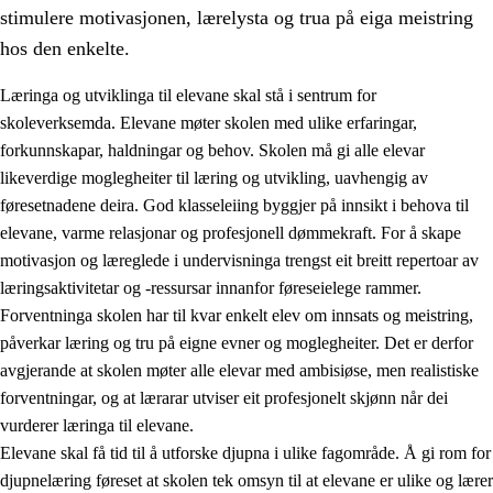
stimulere motivasjonen, lærelysta og trua på eiga meistring
hos den enkelte.
Læringa og utviklinga til elevane skal stå i sentrum for
skoleverksemda. Elevane møter skolen med ulike erfaringar,
forkunnskapar, haldningar og behov. Skolen må gi alle elevar
likeverdige moglegheiter til læring og utvikling, uavhengig av
føresetnadene deira. God klasseleiing byggjer på innsikt i behova til
elevane, varme relasjonar og profesjonell dømmekraft. For å skape
motivasjon og læreglede i undervisninga trengst eit breitt repertoar av
3.
Prinsipp for praksisen i skolen
læringsaktivitetar og -ressursar innanfor føreseielege rammer.
3.1
Eit inkluderande læringsmiljø
Forventninga skolen har til kvar enkelt elev om innsats og meistring,
påverkar læring og tru på eigne evner og moglegheiter. Det er derfor
3.2
Undervisning og tilpassa opplæring
avgjerande at skolen møter alle elevar med ambisiøse, men realistiske
3.3
Samarbeid mellom heim og skole
forventningar, og at lærarar utviser eit profesjonelt skjønn når dei
vurderer læringa til elevane.
3.4
Opplæring i lærebedrift og arbeidsliv
Elevane skal få tid til å utforske djupna i ulike fagområde. Å gi rom for
3.5
Profesjonsfellesskap og skoleutvikling
djupnelæring føreset at skolen tek omsyn til at elevane er ulike og lærer