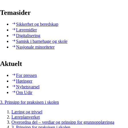
Temasider
Sikkerhet og beredskap
Læremidler
Digitalisering
Samisk i barnehage og skole
Nasjonale minoriteter
Aktuelt
For pressen
Høringer
Nyhetsvarsel
Om Udir
3. Prinsipp for praksisen i skolen
Læring og trivsel
Læreplanverket
Overordna del – verdiar og prinsipp for grunnopplæringa
3. Prinsipp for praksisen i skolen