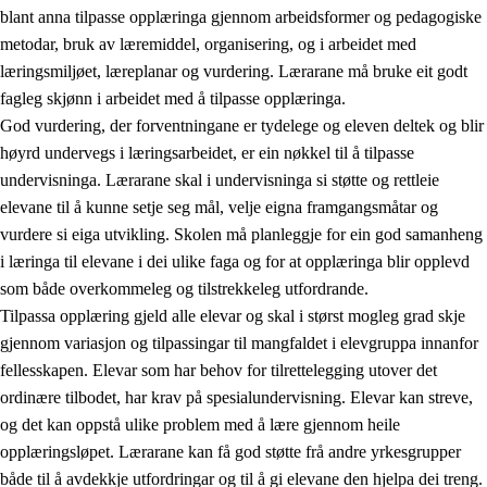
blant anna tilpasse opplæringa gjennom arbeidsformer og pedagogiske
metodar, bruk av læremiddel, organisering, og i arbeidet med
læringsmiljøet, læreplanar og vurdering. Lærarane må bruke eit godt
fagleg skjønn i arbeidet med å tilpasse opplæringa.
God vurdering, der forventningane er tydelege og eleven deltek og blir
høyrd undervegs i læringsarbeidet, er ein nøkkel til å tilpasse
undervisninga. Lærarane skal i undervisninga si støtte og rettleie
elevane til å kunne setje seg mål, velje eigna framgangsmåtar og
vurdere si eiga utvikling. Skolen må planleggje for ein god samanheng
i læringa til elevane i dei ulike faga og for at opplæringa blir opplevd
som både overkommeleg og tilstrekkeleg utfordrande.
Tilpassa opplæring gjeld alle elevar og skal i størst mogleg grad skje
gjennom variasjon og tilpassingar til mangfaldet i elevgruppa innanfor
fellesskapen. Elevar som har behov for tilrettelegging utover det
ordinære tilbodet, har krav på spesialundervisning. Elevar kan streve,
og det kan oppstå ulike problem med å lære gjennom heile
opplæringsløpet. Lærarane kan få god støtte frå andre yrkesgrupper
både til å avdekkje utfordringar og til å gi elevane den hjelpa dei treng.