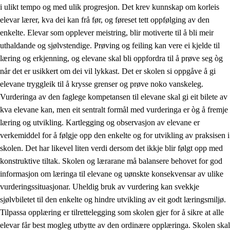
i ulikt tempo og med ulik progresjon. Det krev kunnskap om korleis
elevar lærer, kva dei kan frå før, og føreset tett oppfølging av den
enkelte. Elevar som opplever meistring, blir motiverte til å bli meir
uthaldande og sjølvstendige. Prøving og feiling kan vere ei kjelde til
læring og erkjenning, og elevane skal bli oppfordra til å prøve seg òg
når det er usikkert om dei vil lykkast. Det er skolen si oppgåve å gi
elevane tryggleik til å krysse grenser og prøve noko vanskeleg.
Vurderinga av den faglege kompetansen til elevane skal gi eit bilete av
kva elevane kan, men eit sentralt formål med vurderinga er òg å fremje
læring og utvikling. Kartlegging og observasjon av elevane er
verkemiddel for å følgje opp den enkelte og for utvikling av praksisen i
skolen. Det har likevel liten verdi dersom det ikkje blir følgt opp med
konstruktive tiltak. Skolen og lærarane må balansere behovet for god
informasjon om læringa til elevane og uønskte konsekvensar av ulike
vurderingssituasjonar. Uheldig bruk av vurdering kan svekkje
sjølvbiletet til den enkelte og hindre utvikling av eit godt læringsmiljø.
Tilpassa opplæring er tilrettelegging som skolen gjer for å sikre at alle
elevar får best mogleg utbytte av den ordinære opplæringa. Skolen skal