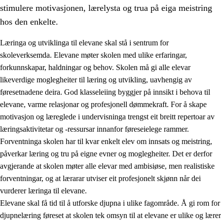
stimulere motivasjonen, lærelysta og trua på eiga meistring
hos den enkelte.
Læringa og utviklinga til elevane skal stå i sentrum for
skoleverksemda. Elevane møter skolen med ulike erfaringar,
forkunnskapar, haldningar og behov. Skolen må gi alle elevar
likeverdige moglegheiter til læring og utvikling, uavhengig av
føresetnadene deira. God klasseleiing byggjer på innsikt i behova til
elevane, varme relasjonar og profesjonell dømmekraft. For å skape
motivasjon og læreglede i undervisninga trengst eit breitt repertoar av
3.
Prinsipp for praksisen i skolen
læringsaktivitetar og -ressursar innanfor føreseielege rammer.
3.1
Eit inkluderande læringsmiljø
Forventninga skolen har til kvar enkelt elev om innsats og meistring,
påverkar læring og tru på eigne evner og moglegheiter. Det er derfor
3.2
Undervisning og tilpassa opplæring
avgjerande at skolen møter alle elevar med ambisiøse, men realistiske
3.3
Samarbeid mellom heim og skole
forventningar, og at lærarar utviser eit profesjonelt skjønn når dei
vurderer læringa til elevane.
3.4
Opplæring i lærebedrift og arbeidsliv
Elevane skal få tid til å utforske djupna i ulike fagområde. Å gi rom for
3.5
Profesjonsfellesskap og skoleutvikling
djupnelæring føreset at skolen tek omsyn til at elevane er ulike og lærer