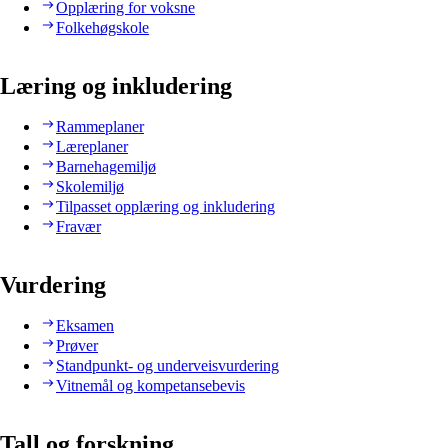
Opplæring for voksne
Folkehøgskole
Læring og inkludering
Rammeplaner
Læreplaner
Barnehagemiljø
Skolemiljø
Tilpasset opplæring og inkludering
Fravær
Vurdering
Eksamen
Prøver
Standpunkt- og underveisvurdering
Vitnemål og kompetansebevis
Tall og forskning