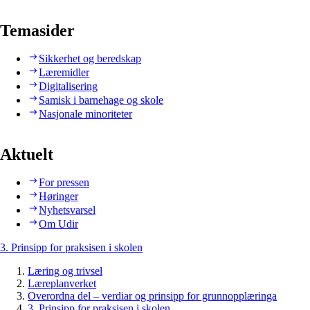
Temasider
Sikkerhet og beredskap
Læremidler
Digitalisering
Samisk i barnehage og skole
Nasjonale minoriteter
Aktuelt
For pressen
Høringer
Nyhetsvarsel
Om Udir
3. Prinsipp for praksisen i skolen
Læring og trivsel
Læreplanverket
Overordna del – verdiar og prinsipp for grunnopplæringa
3. Prinsipp for praksisen i skolen