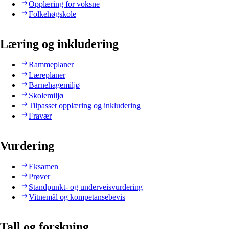
Opplæring for voksne
Folkehøgskole
Læring og inkludering
Rammeplaner
Læreplaner
Barnehagemiljø
Skolemiljø
Tilpasset opplæring og inkludering
Fravær
Vurdering
Eksamen
Prøver
Standpunkt- og underveisvurdering
Vitnemål og kompetansebevis
Tall og forskning