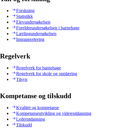
Forskning
Statistikk
Elevundersøkelsen
Foreldreundersøkelsen i barnehage
Lærlingundersøkelsen
Innrapportering
Regelverk
Regelverk for barnehage
Regelverk for skole og opplæring
Tilsyn
Kompetanse og tilskudd
Kvalitet og kompetanse
Kompetanseutvikling og videreutdanning
Lederutdanning
Tilskudd