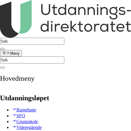
Meny
Hovedmeny
Utdanningsløpet
Barnehage
SFO
Grunnskole
Videregående