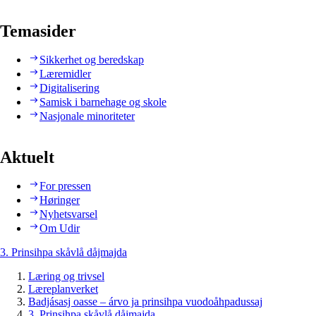
Temasider
Sikkerhet og beredskap
Læremidler
Digitalisering
Samisk i barnehage og skole
Nasjonale minoriteter
Aktuelt
For pressen
Høringer
Nyhetsvarsel
Om Udir
3. Prinsihpa skåvlå dåjmajda
Læring og trivsel
Læreplanverket
Badjásasj oasse – árvo ja prinsihpa vuodoåhpadussaj
3. Prinsihpa skåvlå dåjmajda