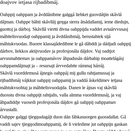
doajvov ietjasa rijbadibmáj.
Oahppij oahppam ja åvddånibme galggá liehket guovdátjin skåvlå
dåjman. Oahppe båhti skåvllåj geŋga sierra åtsådallamij, ieme diedujn,
guottoj ja dárboj. Skåvllå viertti divna oahppijda vaddet avtaárvvusasj
máhttelisvuodajt oahppamij ja åvddånibmáj, berustahtek sijá
máhtukvuodas. Buorre klassajådedibme le gå dåbddi ja dádjadi oahppij
dárbov, liekkos aktijvuodav ja profesjonála dájdov. Vaj oadtjot
arvusmahttemav ja oahppamávov åhpadusán dárbahip moattelágásj
3.
Prinsihpa skåvlå dåjmajda
oahppamdåjmajt ja – resursajt árvvedahtte rámmaj hárráj.
3.1
Sebrudahtte oahppambirás
Skåvlå vuorddemusá ájnegis oahppáj mij gullu rahtjamussaj ja
rijbadibmáj vájkkut oahppij oahppamij ja vaddá åskeldimev ietjasa
3.2
Åhpadibme ja hiebadum åhpadus
máhtukvuohtaj ja máhttelisvuodajda. Danen le ájnas vaj skåvllå
3.3
Aktisasjbarggo sijda ja skåvlå gaskan
duosstu divna oahppijt rahtjalis, valla almma vuorddemusáj, ja vaj
åhpadiddje vuosedi profesjonála dájdov gå oahppij oahppamav
3.4
Åhpadus åhpadusvidnudagán ja barggoiellemin
árvustalli.
3.5
Profesjåvnåaktisasjvuohta ja skåvllååvddånibme
Oahppe galggi tjiegŋudagájt duon dán fáhkasuorgen guoradallat. Gå
vaddi sajev tjiegŋodimoahppamij, de li vieledime jut oahppijn gaskan