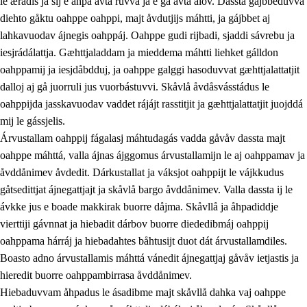
le ærádis ja sij e åhpa avta ruvva ja e ga avta ålov. Dassta gájbbeduvvá
diehto gåktu oahppe oahppi, majt åvdutjijs máhtti, ja gájbbet aj
lahkavuodav ájnegis oahppáj. Oahppe gudi rijbadi, sjaddi sávrebu ja
iesjrádálattja. Gæhttjaladdam ja mieddema máhtti liehket gálldon
oahppamij ja iesjdåbdduj, ja oahppe galggi hasoduvvat gæhttjalattatjit
dalloj aj gå juorruli jus vuorbástuvvi. Skåvlå åvdåsvásstádus le
oahppijda jasskavuodav vaddet rájájt rasstitjit ja gæhttjalattatjit juojddá
mij le gássjelis.
Árvustallam oahppij fágalasj máhtudagás vadda gåvåv dassta majt
oahppe máhttá, valla ájnas ájggomus árvustallamijn le aj oahppamav ja
åvddånimev åvdedit. Dárkustallat ja váksjot oahppijt le vájkkudus
gåtsedittjat ájnegattjajt ja skåvlå bargo åvddånimev. Valla dassta ij le
ávkke jus e boade makkirak buorre dåjma. Skåvllå ja åhpadiddje
vierttiji gávnnat ja hiebadit dárbov buorre diededibmáj oahppij
oahppama hárráj ja hiebadahtes båhtusijt duot dát árvustallamdiles.
Boasto adno árvustallamis máhttá vánedit ájnegattjaj gåvåv ietjastis ja
hieredit buorre oahppambirrasa åvddånimev.
Hiebaduvvam åhpadus le ásadibme majt skåvllå dahka vaj oahppe