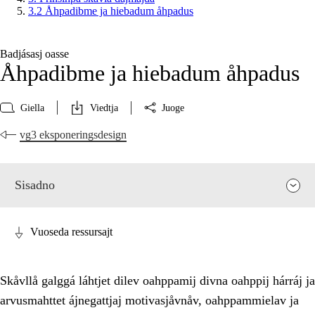
3.2 Åhpadibme ja hiebadum åhpadus
Badjásasj oasse
Åhpadibme ja hiebadum åhpadus
Giella
Viedtja
Juoge
vg3 eksponeringsdesign
Sisadno
Vuoseda ressursajt
Skåvllå galggá láhtjet dilev oahppamij divna oahppij hárráj ja
arvusmahttet ájnegattjaj motivasjåvnåv, oahppammielav ja