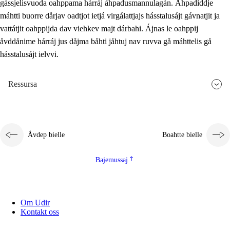
gássjelisvuoda oahppama hárráj åhpadusmannulagán. Åhpadiddje
máhtti buorre dårjav oadtjot ietjá virgálattjajs hásstalusájt gávnatjit ja
vattátjit oahppijda dav viehkev majt dárbahi. Ájnas le oahppij
åvddånime hárráj jus dåjma båhti jåhtuj nav ruvva gå máhttelis gå
hásstalusájt ielvvi.
Ressursa
Åvdep bielle
Boahtte bielle
Bajemussaj
Om Udir
Kontakt oss