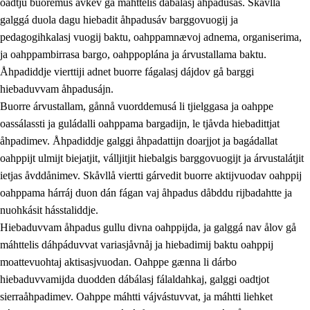
oadtju buoremus ávkev gå máhttelis dábálasj åhpadusás. Skåvllå
galggá duola dagu hiebadit åhpadusáv barggovuogij ja
pedagogihkalasj vuogij baktu, oahppamnævoj adnema, organiserima,
ja oahppambirrasa bargo, oahppoplána ja árvustallama baktu.
Åhpadiddje vierttiji adnet buorre fágalasj dájdov gå barggi
hiebaduvvam åhpadusájn.
Buorre árvustallam, gånnå vuorddemusá li tjielggasa ja oahppe
oassálassti ja guládalli oahppama bargadijn, le tjåvda hiebadittjat
åhpadimev. Åhpadiddje galggi åhpadattijn doarjjot ja bagádallat
oahppijt ulmijt biejatjit, válljitjit hiebalgis barggovuogijt ja árvustalátjit
ietjas åvddånimev. Skåvllå viertti gárvedit buorre aktijvuodav oahppij
oahppama hárráj duon dán fágan vaj åhpadus dåbddu rijbadahtte ja
nuohkásit hásstaliddje.
Hiebaduvvam åhpadus gullu divna oahppijda, ja galggá nav ålov gå
máhttelis dáhpáduvvat variasjåvnåj ja hiebadimij baktu oahppij
moattevuohtaj aktisasjvuodan. Oahppe gænna li dárbo
hiebaduvvamijda duodden dábálasj fálaldahkaj, galggi oadtjot
sierraåhpadimev. Oahppe máhtti vájvástuvvat, ja máhtti liehket