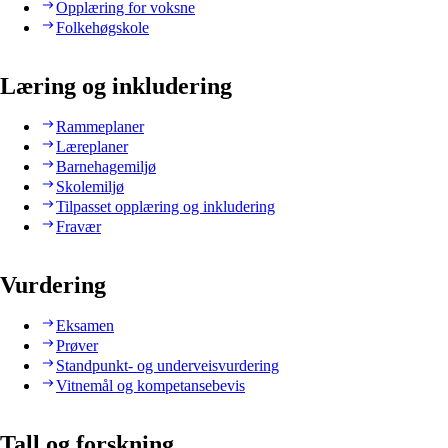
Opplæring for voksne
Folkehøgskole
Læring og inkludering
Rammeplaner
Læreplaner
Barnehagemiljø
Skolemiljø
Tilpasset opplæring og inkludering
Fravær
Vurdering
Eksamen
Prøver
Standpunkt- og underveisvurdering
Vitnemål og kompetansebevis
Tall og forskning