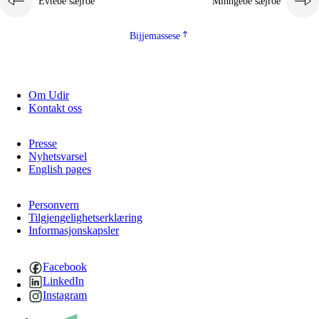
Evtebe sæjroe
Minngebe sæjroe
Bijjemassese
Om Udir
Kontakt oss
Presse
Nyhetsvarsel
English pages
Personvern
Tilgjengelighetserklæring
Informasjonskapsler
Facebook
LinkedIn
Instagram