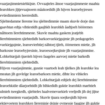
vuarjasjimmietsiehkijste. Ovvaajteles åtnoe vuarjasjimmeste maahta
learohken jïjtjevuajnoem måakoedidh jïh hijven learoebyjresen
evtiedimmiem heerredidh.
Sjïehtedamme lïereme lea sjïehtedimmie maam skuvle dorje dan
gaavhtan edtja vihtiestidh gaajhkh learohkh åadtjoeh bööremes
nåhtoem lïerehtimmeste. Skuvle maahta gaskem jeatjebh
lïerehtimmiem sjïehtedidh barkoevuekiejgujmie jïh pedagogeles
vuekiejgujmie, learoevierhtiej nåhtoej tjïrrh, öörnemen mietie, jïh
barkosne learoebyjresinie, learoesoejkesjinie jïh vuarjasjimmine.
Lohkehtæjjah tjuerieh hijven faageles aarvoej mietie barkedh
lïerehtimmiem sjïehtedidh.
Hijven vuarjasjimmie, gusnie vuartoeh leah tjïelkes jïh learohke lea
meatan jïh govlelge learoebarkoen mietie, dïhte lea vihkeles
lïerehtimmiem sjïehtedidh. Lohkehtæjjah edtjieh dej lïerehtimmine
learoehkidie dåarjoehtidh jïh bïhkedidh guktie learohkh maehtieh
ulmieh tseegkedh, sjïehteles haalvemevuekieh veeljedh jïh dej jïjtse
evtiedimmiem vuarjasjidh. Skuvle tjuara soejkesjidh hijven
ektievoetem learohken lïereminie dejnie ovmessie faagine jïh guktie