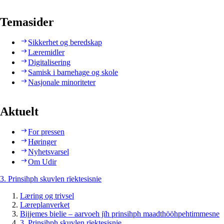
Temasider
Sikkerhet og beredskap
Læremidler
Digitalisering
Samisk i barnehage og skole
Nasjonale minoriteter
Aktuelt
For pressen
Høringer
Nyhetsvarsel
Om Udir
3. Prinsihph skuvlen rïektesisnie
Læring og trivsel
Læreplanverket
Bijjemes bielie – aarvoeh jïh prinsihph maadthööhpehtimmesne
3. Prinsihph skuvlen rïektesisnie