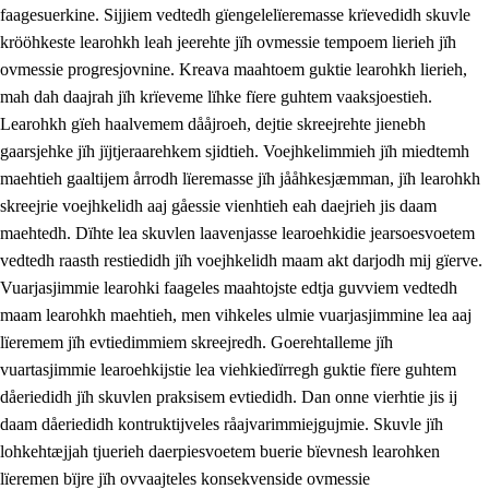
faagesuerkine. Sijjiem vedtedh gïengelelïeremasse krïevedidh skuvle
krööhkeste learohkh leah jeerehte jïh ovmessie tempoem lierieh jïh
ovmessie progresjovnine. Kreava maahtoem guktie learohkh lierieh,
mah dah daajrah jïh krïeveme lïhke fïere guhtem vaaksjoestieh.
Learohkh gïeh haalvemem dååjroeh, dejtie skreejrehte jienebh
gaarsjehke jïh jïjtjeraarehkem sjidtieh. Voejhkelimmieh jïh miedtemh
maehtieh gaaltijem årrodh lïeremasse jïh jååhkesjæmman, jïh learohkh
skreejrie voejhkelidh aaj gåessie vienhtieh eah daejrieh jis daam
maehtedh. Dïhte lea skuvlen laavenjasse learoehkidie jearsoesvoetem
vedtedh raasth restiedidh jïh voejhkelidh maam akt darjodh mij gïerve.
Vuarjasjimmie learohki faageles maahtojste edtja guvviem vedtedh
maam learohkh maehtieh, men vihkeles ulmie vuarjasjimmine lea aaj
lïeremem jïh evtiedimmiem skreejredh. Goerehtalleme jïh
vuartasjimmie learoehkijstie lea viehkiedïrregh guktie fïere guhtem
dåeriedidh jïh skuvlen praksisem evtiedidh. Dan onne vierhtie jis ij
daam dåeriedidh kontruktijveles råajvarimmiejgujmie. Skuvle jïh
lohkehtæjjah tjuerieh daerpiesvoetem buerie bïevnesh learohken
lïeremen bïjre jïh ovvaajteles konsekvenside ovmessie