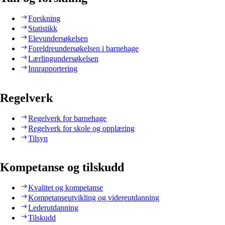
Forskning
Statistikk
Elevundersøkelsen
Foreldreundersøkelsen i barnehage
Lærlingundersøkelsen
Innrapportering
Regelverk
Regelverk for barnehage
Regelverk for skole og opplæring
Tilsyn
Kompetanse og tilskudd
Kvalitet og kompetanse
Kompetanseutvikling og videreutdanning
Lederutdanning
Tilskudd