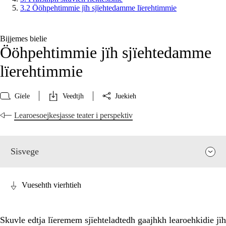
3.2 Ööhpehtimmie jïh sjïehtedamme lïerehtimmie
Bijjemes bielie
Ööhpehtimmie jïh sjïehtedamme
lïerehtimmie
Gïele
Veedtjh
Juekieh
Learoesoejkesjasse teater i perspektiv
Sisvege
Vuesehth vierhtieh
Skuvle edtja lïeremem sjïehteladtedh gaajhkh learoehkidie jïh