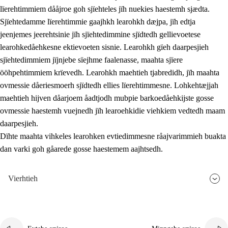
lïerehtimmiem dååjroe goh sjïehteles jïh nuekies haestemh sjædta.
Sjïehtedamme lïerehtimmie gaajhkh learohkh dæjpa, jïh edtja
jeenjemes jeerehtsinie jïh sjïehtedimmine sjïdtedh gellievoetese
learohkedåehkesne ektievoeten sisnie. Learohkh gïeh daarpesjieh
sjïehtedimmiem jïjnjebe sïejhme faalenasse, maahta sjïere
ööhpehtimmiem krïevedh. Learohkh maehtieh tjabredidh, jïh maahta
ovmessie dåeriesmoerh sjïdtedh ellies lïerehtimmesne. Lohkehtæjjah
maehtieh hijven dåarjoem åadtjodh mubpie barkoedåehkijste gosse
ovmessie haestemh vuejnedh jïh learoehkidie viehkiem vedtedh maam
daarpesjieh.
Dïhte maahta vihkeles learohken evtiedimmesne råajvarimmieh buakta
dan varki goh gåarede gosse haestemem aajhtsedh.
Vierhtieh