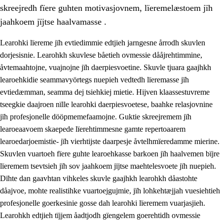
skreejredh fïere guhten motivasjovnem, lïeremelæstoem jïh
jaahkoem jïjtse haalvamasse .
Learohki lïereme jïh evtiedimmie edtjieh jarngesne årrodh skuvlen
dorjesisnie. Learohkh skuvlese båetieh ovmessie dååjrehtimmine,
åvtemaahtojne, vuajnojne jïh daerpiesvoetine. Skuvle tjuara gaajhkh
learoehkidie seammavyörtegs nuepieh vedtedh lïeremasse jïh
evtiedæmman, seamma dej tsiehkiej mietie. Hijven klaassestuvreme
tseegkie daajroen nïlle learohki daerpiesvoetese, baahke relasjovnine
jïh profesjonelle dööpmemefaamojne. Guktie skreejremem jïh
3.
Prinsihph skuvlen rïektesisnie
learoeaavoem skaepede lïerehtimmesne gamte repertoaarem
3.1
Feerhmeles lïeremebyjrese
learoedarjoemistie- jïh vierhtijste daarpesje åvtelhmïeredamme mierine.
Skuvlen vuartoeh fïere guhte learoehkasse barkoen jïh haalvemen bïjre
3.2
Ööhpehtimmie jïh sjïehtedamme lïerehtimmie
lïeremem tsevtsieh jïh sov jaahkoem jïjtse maehtelesvoete jïh nuepieh.
3.3
Gåetie jïh skuvle laavenjostoeh
Dïhte dan gaavhtan vihkeles skuvle gaajhkh learohkh dåastohte
dåajvoe, mohte realistihke vuartoejgujmie, jïh lohkehtæjjah vuesiehtieh
3.4
Lïerehtimmie learoesïeltesne jïh barkoejielemisnie
profesjonelle goerkesinie gosse dah learohki lïeremem vuarjasjieh.
3.5
Profesjonsektievoete jïh skuvleevtiedimmie
Learohkh edtjieh tïjjem åadtjodh gïengelem goerehtidh ovmessie