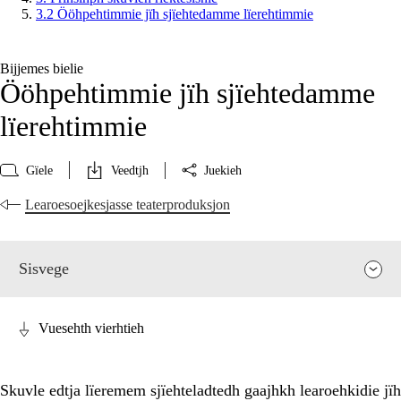
3.2 Ööhpehtimmie jïh sjïehtedamme lïerehtimmie
Bijjemes bielie
Ööhpehtimmie jïh sjïehtedamme
lïerehtimmie
Gïele
Veedtjh
Juekieh
Learoesoejkesjasse teaterproduksjon
Sisvege
Vuesehth vierhtieh
Skuvle edtja lïeremem sjïehteladtedh gaajhkh learoehkidie jïh