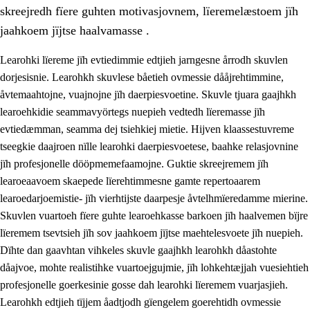
skreejredh fïere guhten motivasjovnem, lïeremelæstoem jïh
jaahkoem jïjtse haalvamasse .
Learohki lïereme jïh evtiedimmie edtjieh jarngesne årrodh skuvlen
dorjesisnie. Learohkh skuvlese båetieh ovmessie dååjrehtimmine,
åvtemaahtojne, vuajnojne jïh daerpiesvoetine. Skuvle tjuara gaajhkh
learoehkidie seammavyörtegs nuepieh vedtedh lïeremasse jïh
evtiedæmman, seamma dej tsiehkiej mietie. Hijven klaassestuvreme
tseegkie daajroen nïlle learohki daerpiesvoetese, baahke relasjovnine
jïh profesjonelle dööpmemefaamojne. Guktie skreejremem jïh
3.
Prinsihph skuvlen rïektesisnie
learoeaavoem skaepede lïerehtimmesne gamte repertoaarem
3.1
Feerhmeles lïeremebyjrese
learoedarjoemistie- jïh vierhtijste daarpesje åvtelhmïeredamme mierine.
Skuvlen vuartoeh fïere guhte learoehkasse barkoen jïh haalvemen bïjre
3.2
Ööhpehtimmie jïh sjïehtedamme lïerehtimmie
lïeremem tsevtsieh jïh sov jaahkoem jïjtse maehtelesvoete jïh nuepieh.
3.3
Gåetie jïh skuvle laavenjostoeh
Dïhte dan gaavhtan vihkeles skuvle gaajhkh learohkh dåastohte
dåajvoe, mohte realistihke vuartoejgujmie, jïh lohkehtæjjah vuesiehtieh
3.4
Lïerehtimmie learoesïeltesne jïh barkoejielemisnie
profesjonelle goerkesinie gosse dah learohki lïeremem vuarjasjieh.
3.5
Profesjonsektievoete jïh skuvleevtiedimmie
Learohkh edtjieh tïjjem åadtjodh gïengelem goerehtidh ovmessie