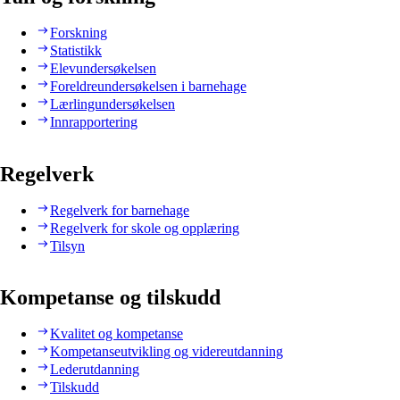
Forskning
Statistikk
Elevundersøkelsen
Foreldreundersøkelsen i barnehage
Lærlingundersøkelsen
Innrapportering
Regelverk
Regelverk for barnehage
Regelverk for skole og opplæring
Tilsyn
Kompetanse og tilskudd
Kvalitet og kompetanse
Kompetanseutvikling og videreutdanning
Lederutdanning
Tilskudd