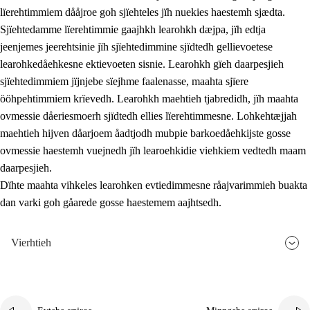
lïerehtimmiem dååjroe goh sjïehteles jïh nuekies haestemh sjædta.
Sjïehtedamme lïerehtimmie gaajhkh learohkh dæjpa, jïh edtja
jeenjemes jeerehtsinie jïh sjïehtedimmine sjïdtedh gellievoetese
learohkedåehkesne ektievoeten sisnie. Learohkh gïeh daarpesjieh
sjïehtedimmiem jïjnjebe sïejhme faalenasse, maahta sjïere
ööhpehtimmiem krïevedh. Learohkh maehtieh tjabredidh, jïh maahta
ovmessie dåeriesmoerh sjïdtedh ellies lïerehtimmesne. Lohkehtæjjah
maehtieh hijven dåarjoem åadtjodh mubpie barkoedåehkijste gosse
ovmessie haestemh vuejnedh jïh learoehkidie viehkiem vedtedh maam
daarpesjieh.
Dïhte maahta vihkeles learohken evtiedimmesne råajvarimmieh buakta
dan varki goh gåarede gosse haestemem aajhtsedh.
Vierhtieh