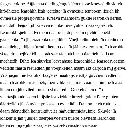
faagesuerkine. Sijjiem vedtedh gïengelelïeremasse krïevedidh skuvle
krööhkeste learohkh leah jeerehte jïh ovmessie tempoem lierieh jïh
ovmessie progresjovnine. Kreava maahtoem guktie learohkh lierieh,
mah dah daajrah jïh krïeveme lïhke fïere guhtem vaaksjoestieh.
Learohkh gïeh haalvemem dååjroeh, dejtie skreejrehte jienebh
gaarsjehke jïh jïjtjeraarehkem sjidtieh. Voejhkelimmieh jïh miedtemh
maehtieh gaaltijem årrodh lïeremasse jïh jååhkesjæmman, jïh learohkh
skreejrie voejhkelidh aaj gåessie vienhtieh eah daejrieh jis daam
maehtedh. Dïhte lea skuvlen laavenjasse learoehkidie jearsoesvoetem
vedtedh raasth restiedidh jïh voejhkelidh maam akt darjodh mij gïerve.
Vuarjasjimmie learohki faageles maahtojste edtja guvviem vedtedh
maam learohkh maehtieh, men vihkeles ulmie vuarjasjimmine lea aaj
lïeremem jïh evtiedimmiem skreejredh. Goerehtalleme jïh
vuartasjimmie learoehkijstie lea viehkiedïrregh guktie fïere guhtem
dåeriedidh jïh skuvlen praksisem evtiedidh. Dan onne vierhtie jis ij
daam dåeriedidh kontruktijveles råajvarimmiejgujmie. Skuvle jïh
lohkehtæjjah tjuerieh daerpiesvoetem buerie bïevnesh learohken
lïeremen bïjre jïh ovvaajteles konsekvenside ovmessie