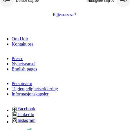
Evtebe sæjroe
Minngebe sæjroe
Bijjemassese
Om Udir
Kontakt oss
Presse
Nyhetsvarsel
English pages
Personvern
Tilgjengelighetserklæring
Informasjonskapsler
Facebook
LinkedIn
Instagram