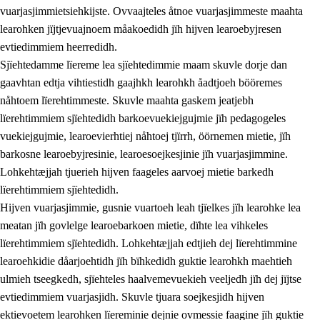
vuarjasjimmietsiehkijste. Ovvaajteles åtnoe vuarjasjimmeste maahta
learohken jïjtjevuajnoem måakoedidh jïh hijven learoebyjresen
evtiedimmiem heerredidh.
Sjïehtedamme lïereme lea sjïehtedimmie maam skuvle dorje dan
gaavhtan edtja vihtiestidh gaajhkh learohkh åadtjoeh bööremes
nåhtoem lïerehtimmeste. Skuvle maahta gaskem jeatjebh
lïerehtimmiem sjïehtedidh barkoevuekiejgujmie jïh pedagogeles
vuekiejgujmie, learoevierhtiej nåhtoej tjïrrh, öörnemen mietie, jïh
barkosne learoebyjresinie, learoesoejkesjinie jïh vuarjasjimmine.
Lohkehtæjjah tjuerieh hijven faageles aarvoej mietie barkedh
lïerehtimmiem sjïehtedidh.
Hijven vuarjasjimmie, gusnie vuartoeh leah tjïelkes jïh learohke lea
meatan jïh govlelge learoebarkoen mietie, dïhte lea vihkeles
lïerehtimmiem sjïehtedidh. Lohkehtæjjah edtjieh dej lïerehtimmine
learoehkidie dåarjoehtidh jïh bïhkedidh guktie learohkh maehtieh
ulmieh tseegkedh, sjïehteles haalvemevuekieh veeljedh jïh dej jïjtse
evtiedimmiem vuarjasjidh. Skuvle tjuara soejkesjidh hijven
ektievoetem learohken lïereminie dejnie ovmessie faagine jïh guktie