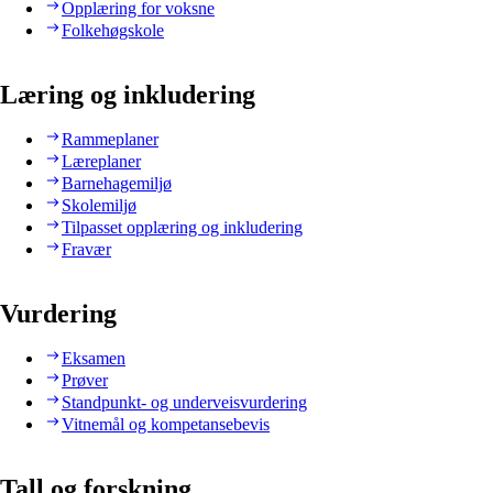
Opplæring for voksne
Folkehøgskole
Læring og inkludering
Rammeplaner
Læreplaner
Barnehagemiljø
Skolemiljø
Tilpasset opplæring og inkludering
Fravær
Vurdering
Eksamen
Prøver
Standpunkt- og underveisvurdering
Vitnemål og kompetansebevis
Tall og forskning