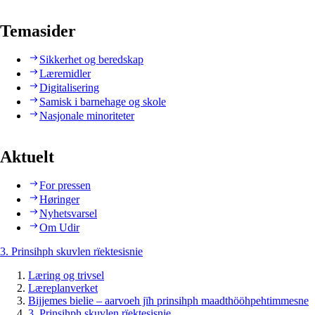
Temasider
Sikkerhet og beredskap
Læremidler
Digitalisering
Samisk i barnehage og skole
Nasjonale minoriteter
Aktuelt
For pressen
Høringer
Nyhetsvarsel
Om Udir
3. Prinsihph skuvlen rïektesisnie
Læring og trivsel
Læreplanverket
Bijjemes bielie – aarvoeh jïh prinsihph maadthööhpehtimmesne
3. Prinsihph skuvlen rïektesisnie