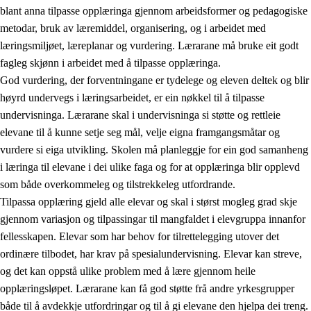
blant anna tilpasse opplæringa gjennom arbeidsformer og pedagogiske
metodar, bruk av læremiddel, organisering, og i arbeidet med
læringsmiljøet, læreplanar og vurdering. Lærarane må bruke eit godt
fagleg skjønn i arbeidet med å tilpasse opplæringa.
God vurdering, der forventningane er tydelege og eleven deltek og blir
høyrd undervegs i læringsarbeidet, er ein nøkkel til å tilpasse
undervisninga. Lærarane skal i undervisninga si støtte og rettleie
elevane til å kunne setje seg mål, velje eigna framgangsmåtar og
vurdere si eiga utvikling. Skolen må planleggje for ein god samanheng
i læringa til elevane i dei ulike faga og for at opplæringa blir opplevd
som både overkommeleg og tilstrekkeleg utfordrande.
Tilpassa opplæring gjeld alle elevar og skal i størst mogleg grad skje
gjennom variasjon og tilpassingar til mangfaldet i elevgruppa innanfor
fellesskapen. Elevar som har behov for tilrettelegging utover det
ordinære tilbodet, har krav på spesialundervisning. Elevar kan streve,
og det kan oppstå ulike problem med å lære gjennom heile
opplæringsløpet. Lærarane kan få god støtte frå andre yrkesgrupper
både til å avdekkje utfordringar og til å gi elevane den hjelpa dei treng.