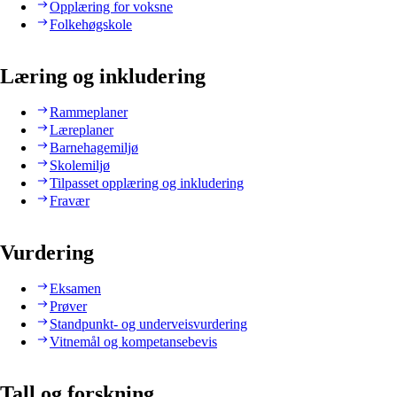
Opplæring for voksne
Folkehøgskole
Læring og inkludering
Rammeplaner
Læreplaner
Barnehagemiljø
Skolemiljø
Tilpasset opplæring og inkludering
Fravær
Vurdering
Eksamen
Prøver
Standpunkt- og underveisvurdering
Vitnemål og kompetansebevis
Tall og forskning