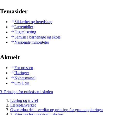
Temasider
Sikkerhet og beredskap
Læremidler
Digitalisering
Samisk i barnehage og skole
Nasjonale minoriteter
Aktuelt
For pressen
Høringer
Nyhetsvarsel
Om Udir
3. Prinsipp for praksisen i skolen
Læring og trivsel
Læreplanverket
Overordna del – verdiar og prinsipp for grunnopplæringa
3. Prinsipp for praksisen i skolen