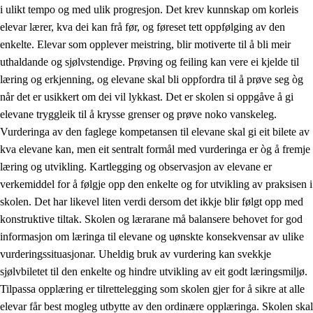
i ulikt tempo og med ulik progresjon. Det krev kunnskap om korleis
elevar lærer, kva dei kan frå før, og føreset tett oppfølging av den
enkelte. Elevar som opplever meistring, blir motiverte til å bli meir
uthaldande og sjølvstendige. Prøving og feiling kan vere ei kjelde til
læring og erkjenning, og elevane skal bli oppfordra til å prøve seg òg
når det er usikkert om dei vil lykkast. Det er skolen si oppgåve å gi
elevane tryggleik til å krysse grenser og prøve noko vanskeleg.
Vurderinga av den faglege kompetansen til elevane skal gi eit bilete av
kva elevane kan, men eit sentralt formål med vurderinga er òg å fremje
læring og utvikling. Kartlegging og observasjon av elevane er
verkemiddel for å følgje opp den enkelte og for utvikling av praksisen i
skolen. Det har likevel liten verdi dersom det ikkje blir følgt opp med
konstruktive tiltak. Skolen og lærarane må balansere behovet for god
informasjon om læringa til elevane og uønskte konsekvensar av ulike
vurderingssituasjonar. Uheldig bruk av vurdering kan svekkje
sjølvbiletet til den enkelte og hindre utvikling av eit godt læringsmiljø.
Tilpassa opplæring er tilrettelegging som skolen gjer for å sikre at alle
elevar får best mogleg utbytte av den ordinære opplæringa. Skolen skal