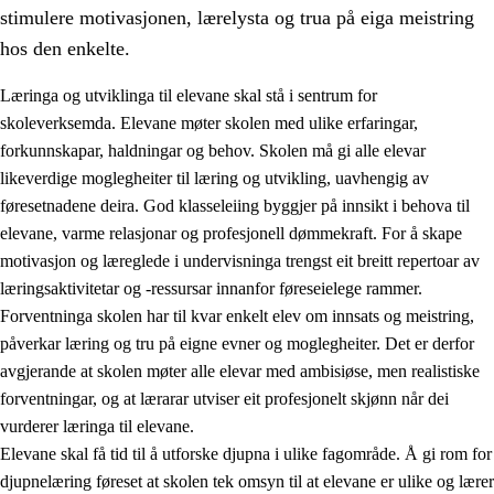
stimulere motivasjonen, lærelysta og trua på eiga meistring
hos den enkelte.
Læringa og utviklinga til elevane skal stå i sentrum for
skoleverksemda. Elevane møter skolen med ulike erfaringar,
forkunnskapar, haldningar og behov. Skolen må gi alle elevar
likeverdige moglegheiter til læring og utvikling, uavhengig av
føresetnadene deira. God klasseleiing byggjer på innsikt i behova til
elevane, varme relasjonar og profesjonell dømmekraft. For å skape
motivasjon og læreglede i undervisninga trengst eit breitt repertoar av
3.
Prinsipp for praksisen i skolen
læringsaktivitetar og -ressursar innanfor føreseielege rammer.
3.1
Eit inkluderande læringsmiljø
Forventninga skolen har til kvar enkelt elev om innsats og meistring,
påverkar læring og tru på eigne evner og moglegheiter. Det er derfor
3.2
Undervisning og tilpassa opplæring
avgjerande at skolen møter alle elevar med ambisiøse, men realistiske
3.3
Samarbeid mellom heim og skole
forventningar, og at lærarar utviser eit profesjonelt skjønn når dei
vurderer læringa til elevane.
3.4
Opplæring i lærebedrift og arbeidsliv
Elevane skal få tid til å utforske djupna i ulike fagområde. Å gi rom for
3.5
Profesjonsfellesskap og skoleutvikling
djupnelæring føreset at skolen tek omsyn til at elevane er ulike og lærer