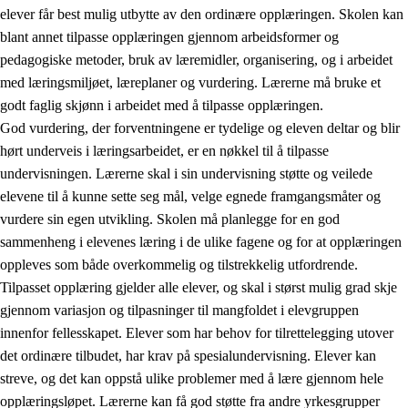
elever får best mulig utbytte av den ordinære opplæringen. Skolen kan
blant annet tilpasse opplæringen gjennom arbeidsformer og
pedagogiske metoder, bruk av læremidler, organisering, og i arbeidet
med læringsmiljøet, læreplaner og vurdering. Lærerne må bruke et
godt faglig skjønn i arbeidet med å tilpasse opplæringen.
God vurdering, der forventningene er tydelige og eleven deltar og blir
hørt underveis i læringsarbeidet, er en nøkkel til å tilpasse
undervisningen. Lærerne skal i sin undervisning støtte og veilede
elevene til å kunne sette seg mål, velge egnede framgangsmåter og
vurdere sin egen utvikling. Skolen må planlegge for en god
sammenheng i elevenes læring i de ulike fagene og for at opplæringen
oppleves som både overkommelig og tilstrekkelig utfordrende.
Tilpasset opplæring gjelder alle elever, og skal i størst mulig grad skje
gjennom variasjon og tilpasninger til mangfoldet i elevgruppen
innenfor fellesskapet. Elever som har behov for tilrettelegging utover
det ordinære tilbudet, har krav på spesialundervisning. Elever kan
streve, og det kan oppstå ulike problemer med å lære gjennom hele
opplæringsløpet. Lærerne kan få god støtte fra andre yrkesgrupper