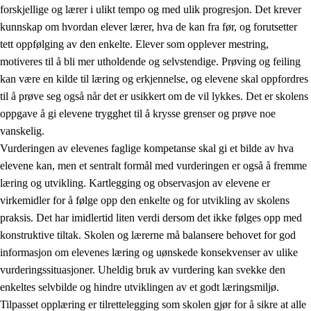
forskjellige og lærer i ulikt tempo og med ulik progresjon. Det krever
kunnskap om hvordan elever lærer, hva de kan fra før, og forutsetter
tett oppfølging av den enkelte. Elever som opplever mestring,
motiveres til å bli mer utholdende og selvstendige. Prøving og feiling
kan være en kilde til læring og erkjennelse, og elevene skal oppfordres
til å prøve seg også når det er usikkert om de vil lykkes. Det er skolens
oppgave å gi elevene trygghet til å krysse grenser og prøve noe
vanskelig.
Vurderingen av elevenes faglige kompetanse skal gi et bilde av hva
elevene kan, men et sentralt formål med vurderingen er også å fremme
læring og utvikling. Kartlegging og observasjon av elevene er
virkemidler for å følge opp den enkelte og for utvikling av skolens
praksis. Det har imidlertid liten verdi dersom det ikke følges opp med
konstruktive tiltak. Skolen og lærerne må balansere behovet for god
informasjon om elevenes læring og uønskede konsekvenser av ulike
vurderingssituasjoner. Uheldig bruk av vurdering kan svekke den
enkeltes selvbilde og hindre utviklingen av et godt læringsmiljø.
Tilpasset opplæring er tilrettelegging som skolen gjør for å sikre at alle