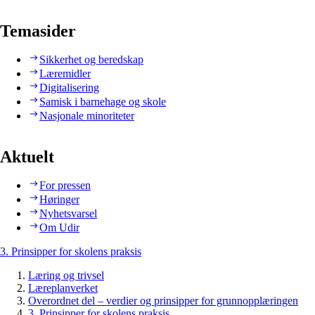
Temasider
Sikkerhet og beredskap
Læremidler
Digitalisering
Samisk i barnehage og skole
Nasjonale minoriteter
Aktuelt
For pressen
Høringer
Nyhetsvarsel
Om Udir
3. Prinsipper for skolens praksis
Læring og trivsel
Læreplanverket
Overordnet del – verdier og prinsipper for grunnopplæringen
3. Prinsipper for skolens praksis