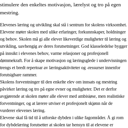
stimulere den enkeltes motivasjon, lærelyst og tro på egen
mestring.
Elevenes læring og utvikling skal stå i sentrum for skolens virksomhet.
Elevene møter skolen med ulike erfaringer, forkunnskaper, holdninger
og behov. Skolen må gi alle elever likeverdige muligheter til læring og
utvikling, uavhengig av deres forutsetninger. God klasseledelse bygger
på innsikt i elevenes behov, varme relasjoner og profesjonell
dømmekraft. For å skape motivasjon og læringsglede i undervisningen
trengs et bredt repertoar av læringsaktiviteter og -ressurser innenfor
3.
Prinsipper for skolens praksis
forutsigbare rammer.
3.1
Et inkluderende læringsmiljø
Skolens forventninger til den enkelte elev om innsats og mestring
påvirker læring og tro på egne evner og muligheter. Det er derfor
3.2
Undervisning og tilpasset opplæring
avgjørende at skolen møter alle elever med ambisiøse, men realistiske
3.3
Samarbeid mellom hjem og skole
forventninger, og at lærere utviser et profesjonelt skjønn når de
vurderer elevenes læring.
3.4
Opplæring i lærebedrift og arbeidsliv
Elevene skal få tid til å utforske dybden i ulike fagområder. Å gi rom
3.5
Profesjonsfellesskap og skoleutvikling
for dybdelæring forutsetter at skolen tar hensyn til at elevene er