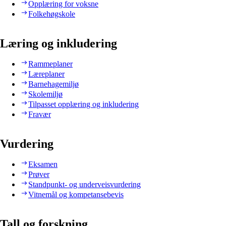
Opplæring for voksne
Folkehøgskole
Læring og inkludering
Rammeplaner
Læreplaner
Barnehagemiljø
Skolemiljø
Tilpasset opplæring og inkludering
Fravær
Vurdering
Eksamen
Prøver
Standpunkt- og underveisvurdering
Vitnemål og kompetansebevis
Tall og forskning