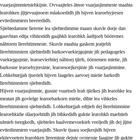
vuarjasjimmietsiehkijste. Ovvaajteles åtnoe vuarjasjimmeste maahta
learohken jïjtjevuajnoem måakoedidh jïh hijven learoebyjresen
evtiedimmiem heerredidh.
Sjïehtedamme lïereme lea sjïehtedimmie maam skuvle dorje dan
gaavhtan edtja vihtiestidh gaajhkh learohkh åadtjoeh bööremes
nåhtoem lïerehtimmeste. Skuvle maahta gaskem jeatjebh
lïerehtimmiem sjïehtedidh barkoevuekiejgujmie jïh pedagogeles
vuekiejgujmie, learoevierhtiej nåhtoej tjïrrh, öörnemen mietie, jïh
barkosne learoebyjresinie, learoesoejkesjinie jïh vuarjasjimmine.
Lohkehtæjjah tjuerieh hijven faageles aarvoej mietie barkedh
lïerehtimmiem sjïehtedidh.
Hijven vuarjasjimmie, gusnie vuartoeh leah tjïelkes jïh learohke lea
meatan jïh govlelge learoebarkoen mietie, dïhte lea vihkeles
lïerehtimmiem sjïehtedidh. Lohkehtæjjah edtjieh dej lïerehtimmine
learoehkidie dåarjoehtidh jïh bïhkedidh guktie learohkh maehtieh
ulmieh tseegkedh, sjïehteles haalvemevuekieh veeljedh jïh dej jïjtse
evtiedimmiem vuarjasjidh. Skuvle tjuara soejkesjidh hijven
ektievoetem learohken lïereminie dejnie ovmessie faagine jïh guktie