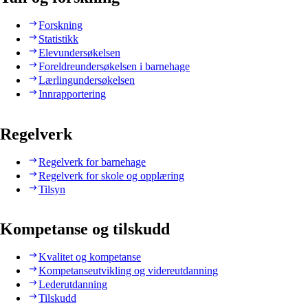
Forskning
Statistikk
Elevundersøkelsen
Foreldreundersøkelsen i barnehage
Lærlingundersøkelsen
Innrapportering
Regelverk
Regelverk for barnehage
Regelverk for skole og opplæring
Tilsyn
Kompetanse og tilskudd
Kvalitet og kompetanse
Kompetanseutvikling og videreutdanning
Lederutdanning
Tilskudd