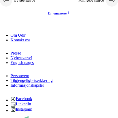
Evtebe sæjroe
Minngebe sæjroe
Bijjemassese
Om Udir
Kontakt oss
Presse
Nyhetsvarsel
English pages
Personvern
Tilgjengelighetserklæring
Informasjonskapsler
Facebook
LinkedIn
Instagram