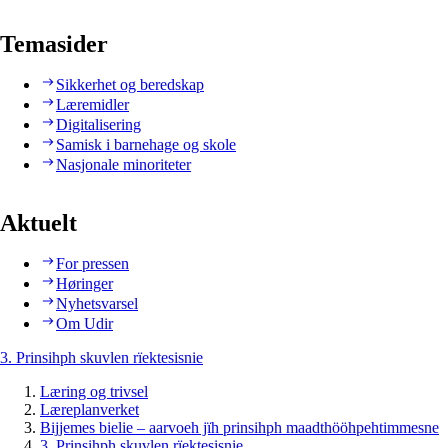
Temasider
Sikkerhet og beredskap
Læremidler
Digitalisering
Samisk i barnehage og skole
Nasjonale minoriteter
Aktuelt
For pressen
Høringer
Nyhetsvarsel
Om Udir
3. Prinsihph skuvlen rïektesisnie
Læring og trivsel
Læreplanverket
Bijjemes bielie – aarvoeh jïh prinsihph maadthööhpehtimmesne
3. Prinsihph skuvlen rïektesisnie