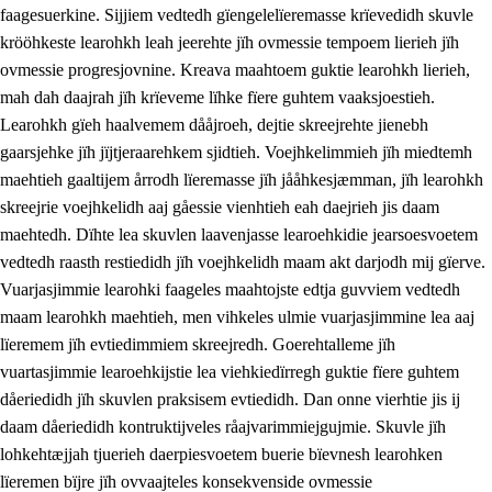
faagesuerkine. Sijjiem vedtedh gïengelelïeremasse krïevedidh skuvle
krööhkeste learohkh leah jeerehte jïh ovmessie tempoem lierieh jïh
ovmessie progresjovnine. Kreava maahtoem guktie learohkh lierieh,
mah dah daajrah jïh krïeveme lïhke fïere guhtem vaaksjoestieh.
Learohkh gïeh haalvemem dååjroeh, dejtie skreejrehte jienebh
gaarsjehke jïh jïjtjeraarehkem sjidtieh. Voejhkelimmieh jïh miedtemh
maehtieh gaaltijem årrodh lïeremasse jïh jååhkesjæmman, jïh learohkh
skreejrie voejhkelidh aaj gåessie vienhtieh eah daejrieh jis daam
maehtedh. Dïhte lea skuvlen laavenjasse learoehkidie jearsoesvoetem
vedtedh raasth restiedidh jïh voejhkelidh maam akt darjodh mij gïerve.
Vuarjasjimmie learohki faageles maahtojste edtja guvviem vedtedh
maam learohkh maehtieh, men vihkeles ulmie vuarjasjimmine lea aaj
lïeremem jïh evtiedimmiem skreejredh. Goerehtalleme jïh
vuartasjimmie learoehkijstie lea viehkiedïrregh guktie fïere guhtem
dåeriedidh jïh skuvlen praksisem evtiedidh. Dan onne vierhtie jis ij
daam dåeriedidh kontruktijveles råajvarimmiejgujmie. Skuvle jïh
lohkehtæjjah tjuerieh daerpiesvoetem buerie bïevnesh learohken
lïeremen bïjre jïh ovvaajteles konsekvenside ovmessie