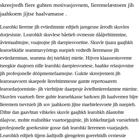
skreejredh fïere guhten motivasjovnem, lïeremelæstoem jïh
jaahkoem jïjtse haalvamasse .
Learohki lïereme jïh evtiedimmie edtjieh jarngesne årrodh skuvlen
dorjesisnie. Learohkh skuvlese båetieh ovmessie dååjrehtimmine,
åvtemaahtojne, vuajnojne jïh daerpiesvoetine. Skuvle tjuara gaajhkh
learoehkidie seammavyörtegs nuepieh vedtedh lïeremasse jïh
evtiedæmman, seamma dej tsiehkiej mietie. Hijven klaassestuvreme
tseegkie daajroen nïlle learohki daerpiesvoetese, baahke relasjovnine
jïh profesjonelle dööpmemefaamojne. Guktie skreejremem jïh
3.
Prinsihph skuvlen rïektesisnie
learoeaavoem skaepede lïerehtimmesne gamte repertoaarem
3.1
Feerhmeles lïeremebyjrese
learoedarjoemistie- jïh vierhtijste daarpesje åvtelhmïeredamme mierine.
Skuvlen vuartoeh fïere guhte learoehkasse barkoen jïh haalvemen bïjre
3.2
Ööhpehtimmie jïh sjïehtedamme lïerehtimmie
lïeremem tsevtsieh jïh sov jaahkoem jïjtse maehtelesvoete jïh nuepieh.
3.3
Gåetie jïh skuvle laavenjostoeh
Dïhte dan gaavhtan vihkeles skuvle gaajhkh learohkh dåastohte
dåajvoe, mohte realistihke vuartoejgujmie, jïh lohkehtæjjah vuesiehtieh
3.4
Lïerehtimmie learoesïeltesne jïh barkoejielemisnie
profesjonelle goerkesinie gosse dah learohki lïeremem vuarjasjieh.
3.5
Profesjonsektievoete jïh skuvleevtiedimmie
Learohkh edtjieh tïjjem åadtjodh gïengelem goerehtidh ovmessie