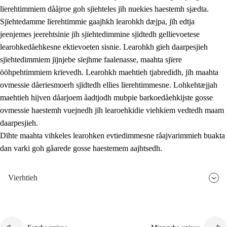
lïerehtimmiem dååjroe goh sjïehteles jïh nuekies haestemh sjædta.
Sjïehtedamme lïerehtimmie gaajhkh learohkh dæjpa, jïh edtja
jeenjemes jeerehtsinie jïh sjïehtedimmine sjïdtedh gellievoetese
learohkedåehkesne ektievoeten sisnie. Learohkh gïeh daarpesjieh
sjïehtedimmiem jïjnjebe sïejhme faalenasse, maahta sjïere
ööhpehtimmiem krïevedh. Learohkh maehtieh tjabredidh, jïh maahta
ovmessie dåeriesmoerh sjïdtedh ellies lïerehtimmesne. Lohkehtæjjah
maehtieh hijven dåarjoem åadtjodh mubpie barkoedåehkijste gosse
ovmessie haestemh vuejnedh jïh learoehkidie viehkiem vedtedh maam
daarpesjieh.
Dïhte maahta vihkeles learohken evtiedimmesne råajvarimmieh buakta
dan varki goh gåarede gosse haestemem aajhtsedh.
Vierhtieh