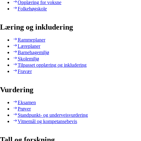
Opplæring for voksne
Folkehøgskole
Læring og inkludering
Rammeplaner
Læreplaner
Barnehagemiljø
Skolemiljø
Tilpasset opplæring og inkludering
Fravær
Vurdering
Eksamen
Prøver
Standpunkt- og underveisvurdering
Vitnemål og kompetansebevis
Tall og forskning