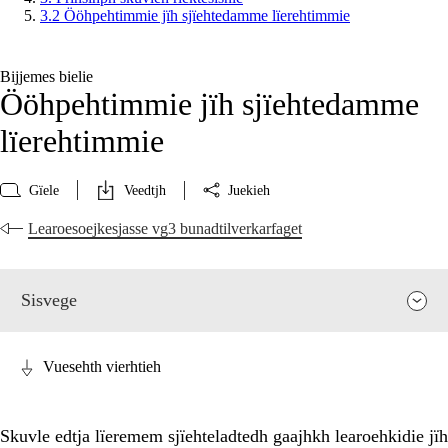
3.2 Ööhpehtimmie jïh sjïehtedamme lïerehtimmie
Bijjemes bielie
Ööhpehtimmie jïh sjïehtedamme
lïerehtimmie
Gïele
Veedtjh
Juekieh
Learoesoejkesjasse vg3 bunadtilverkarfaget
Sisvege
Vuesehth vierhtieh
Skuvle edtja lïeremem sjïehteladtedh gaajhkh learoehkidie jïh