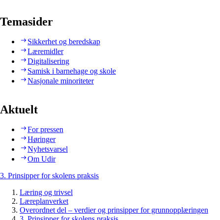
Temasider
Sikkerhet og beredskap
Læremidler
Digitalisering
Samisk i barnehage og skole
Nasjonale minoriteter
Aktuelt
For pressen
Høringer
Nyhetsvarsel
Om Udir
3. Prinsipper for skolens praksis
Læring og trivsel
Læreplanverket
Overordnet del – verdier og prinsipper for grunnopplæringen
3. Prinsipper for skolens praksis