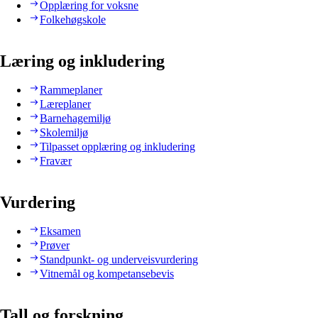
Opplæring for voksne
Folkehøgskole
Læring og inkludering
Rammeplaner
Læreplaner
Barnehagemiljø
Skolemiljø
Tilpasset opplæring og inkludering
Fravær
Vurdering
Eksamen
Prøver
Standpunkt- og underveisvurdering
Vitnemål og kompetansebevis
Tall og forskning