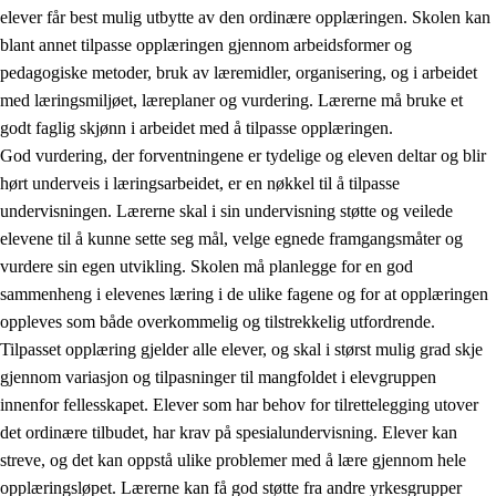
elever får best mulig utbytte av den ordinære opplæringen. Skolen kan
blant annet tilpasse opplæringen gjennom arbeidsformer og
pedagogiske metoder, bruk av læremidler, organisering, og i arbeidet
med læringsmiljøet, læreplaner og vurdering. Lærerne må bruke et
godt faglig skjønn i arbeidet med å tilpasse opplæringen.
God vurdering, der forventningene er tydelige og eleven deltar og blir
hørt underveis i læringsarbeidet, er en nøkkel til å tilpasse
undervisningen. Lærerne skal i sin undervisning støtte og veilede
elevene til å kunne sette seg mål, velge egnede framgangsmåter og
vurdere sin egen utvikling. Skolen må planlegge for en god
sammenheng i elevenes læring i de ulike fagene og for at opplæringen
oppleves som både overkommelig og tilstrekkelig utfordrende.
Tilpasset opplæring gjelder alle elever, og skal i størst mulig grad skje
gjennom variasjon og tilpasninger til mangfoldet i elevgruppen
innenfor fellesskapet. Elever som har behov for tilrettelegging utover
det ordinære tilbudet, har krav på spesialundervisning. Elever kan
streve, og det kan oppstå ulike problemer med å lære gjennom hele
opplæringsløpet. Lærerne kan få god støtte fra andre yrkesgrupper