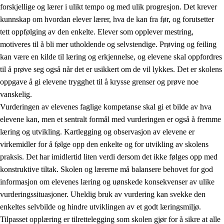
forskjellige og lærer i ulikt tempo og med ulik progresjon. Det krever
kunnskap om hvordan elever lærer, hva de kan fra før, og forutsetter
tett oppfølging av den enkelte. Elever som opplever mestring,
motiveres til å bli mer utholdende og selvstendige. Prøving og feiling
kan være en kilde til læring og erkjennelse, og elevene skal oppfordres
til å prøve seg også når det er usikkert om de vil lykkes. Det er skolens
oppgave å gi elevene trygghet til å krysse grenser og prøve noe
vanskelig.
Vurderingen av elevenes faglige kompetanse skal gi et bilde av hva
elevene kan, men et sentralt formål med vurderingen er også å fremme
læring og utvikling. Kartlegging og observasjon av elevene er
virkemidler for å følge opp den enkelte og for utvikling av skolens
praksis. Det har imidlertid liten verdi dersom det ikke følges opp med
konstruktive tiltak. Skolen og lærerne må balansere behovet for god
informasjon om elevenes læring og uønskede konsekvenser av ulike
vurderingssituasjoner. Uheldig bruk av vurdering kan svekke den
enkeltes selvbilde og hindre utviklingen av et godt læringsmiljø.
Tilpasset opplæring er tilrettelegging som skolen gjør for å sikre at alle