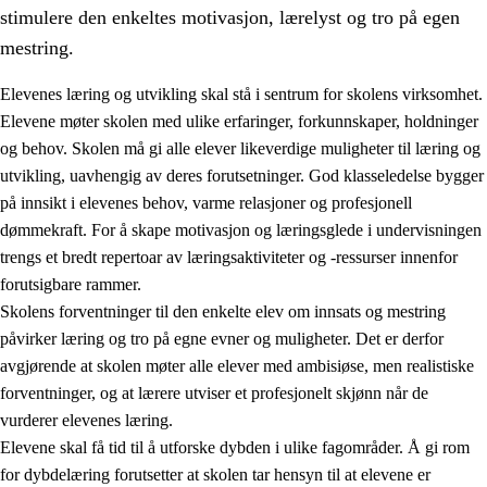
stimulere den enkeltes motivasjon, lærelyst og tro på egen
mestring.
Elevenes læring og utvikling skal stå i sentrum for skolens virksomhet.
Elevene møter skolen med ulike erfaringer, forkunnskaper, holdninger
og behov. Skolen må gi alle elever likeverdige muligheter til læring og
utvikling, uavhengig av deres forutsetninger. God klasseledelse bygger
på innsikt i elevenes behov, varme relasjoner og profesjonell
dømmekraft. For å skape motivasjon og læringsglede i undervisningen
trengs et bredt repertoar av læringsaktiviteter og -ressurser innenfor
3.
Prinsipper for skolens praksis
forutsigbare rammer.
3.1
Et inkluderende læringsmiljø
Skolens forventninger til den enkelte elev om innsats og mestring
påvirker læring og tro på egne evner og muligheter. Det er derfor
3.2
Undervisning og tilpasset opplæring
avgjørende at skolen møter alle elever med ambisiøse, men realistiske
3.3
Samarbeid mellom hjem og skole
forventninger, og at lærere utviser et profesjonelt skjønn når de
vurderer elevenes læring.
3.4
Opplæring i lærebedrift og arbeidsliv
Elevene skal få tid til å utforske dybden i ulike fagområder. Å gi rom
3.5
Profesjonsfellesskap og skoleutvikling
for dybdelæring forutsetter at skolen tar hensyn til at elevene er