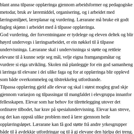
blant anna tilpasse opplæringa gjennom arbeidsformer og pedagogiske
metodar, bruk av læremiddel, organisering, og i arbeidet med
læringsmiljøet, læreplanar og vurdering. Lærarane må bruke eit godt
fagleg skjønn i arbeidet med å tilpasse opplæringa.
God vurdering, der forventningane er tydelege og eleven deltek og blir
høyrd undervegs i læringsarbeidet, er ein nøkkel til å tilpasse
undervisninga. Lærarane skal i undervisninga si støtte og rettleie
elevane til å kunne setje seg mål, velje eigna framgangsmåtar og
vurdere si eiga utvikling. Skolen må planleggje for ein god samanheng
i læringa til elevane i dei ulike faga og for at opplæringa blir opplevd
som både overkommeleg og tilstrekkeleg utfordrande.
Tilpassa opplæring gjeld alle elevar og skal i størst mogleg grad skje
gjennom variasjon og tilpassingar til mangfaldet i elevgruppa innanfor
fellesskapen. Elevar som har behov for tilrettelegging utover det
ordinære tilbodet, har krav på spesialundervisning. Elevar kan streve,
og det kan oppstå ulike problem med å lære gjennom heile
opplæringsløpet. Lærarane kan få god støtte frå andre yrkesgrupper
både til å avdekkje utfordringar og til å gi elevane den hjelpa dei treng.