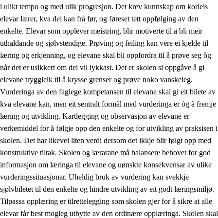
i ulikt tempo og med ulik progresjon. Det krev kunnskap om korleis
elevar lærer, kva dei kan frå før, og føreset tett oppfølging av den
enkelte. Elevar som opplever meistring, blir motiverte til å bli meir
uthaldande og sjølvstendige. Prøving og feiling kan vere ei kjelde til
læring og erkjenning, og elevane skal bli oppfordra til å prøve seg òg
når det er usikkert om dei vil lykkast. Det er skolen si oppgåve å gi
elevane tryggleik til å krysse grenser og prøve noko vanskeleg.
Vurderinga av den faglege kompetansen til elevane skal gi eit bilete av
kva elevane kan, men eit sentralt formål med vurderinga er òg å fremje
læring og utvikling. Kartlegging og observasjon av elevane er
verkemiddel for å følgje opp den enkelte og for utvikling av praksisen i
skolen. Det har likevel liten verdi dersom det ikkje blir følgt opp med
konstruktive tiltak. Skolen og lærarane må balansere behovet for god
informasjon om læringa til elevane og uønskte konsekvensar av ulike
vurderingssituasjonar. Uheldig bruk av vurdering kan svekkje
sjølvbiletet til den enkelte og hindre utvikling av eit godt læringsmiljø.
Tilpassa opplæring er tilrettelegging som skolen gjer for å sikre at alle
elevar får best mogleg utbytte av den ordinære opplæringa. Skolen skal