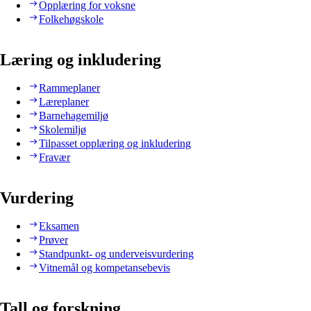
Opplæring for voksne
Folkehøgskole
Læring og inkludering
Rammeplaner
Læreplaner
Barnehagemiljø
Skolemiljø
Tilpasset opplæring og inkludering
Fravær
Vurdering
Eksamen
Prøver
Standpunkt- og underveisvurdering
Vitnemål og kompetansebevis
Tall og forskning