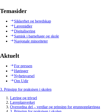
Temasider
Sikkerhet og beredskap
Læremidler
Digitalisering
Samisk i barnehage og skole
Nasjonale minoriteter
Aktuelt
For pressen
Høringer
Nyhetsvarsel
Om Udir
3. Prinsipp for praksisen i skolen
Læring og trivsel
Læreplanverket
Overordna del – verdiar og prinsipp for grunnopplæringa
3. Prinsipp for praksisen i skolen