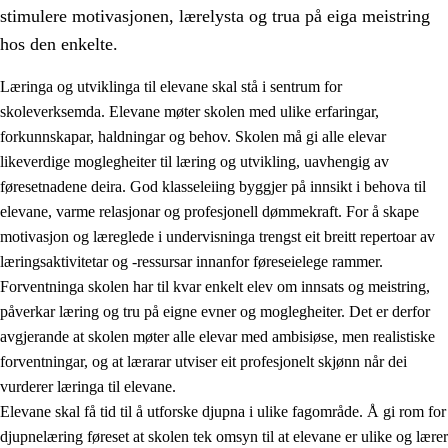
stimulere motivasjonen, lærelysta og trua på eiga meistring
hos den enkelte.
Læringa og utviklinga til elevane skal stå i sentrum for
skoleverksemda. Elevane møter skolen med ulike erfaringar,
forkunnskapar, haldningar og behov. Skolen må gi alle elevar
likeverdige moglegheiter til læring og utvikling, uavhengig av
føresetnadene deira. God klasseleiing byggjer på innsikt i behova til
elevane, varme relasjonar og profesjonell dømmekraft. For å skape
motivasjon og læreglede i undervisninga trengst eit breitt repertoar av
3.
Prinsipp for praksisen i skolen
læringsaktivitetar og -ressursar innanfor føreseielege rammer.
3.1
Eit inkluderande læringsmiljø
Forventninga skolen har til kvar enkelt elev om innsats og meistring,
påverkar læring og tru på eigne evner og moglegheiter. Det er derfor
3.2
Undervisning og tilpassa opplæring
avgjerande at skolen møter alle elevar med ambisiøse, men realistiske
3.3
Samarbeid mellom heim og skole
forventningar, og at lærarar utviser eit profesjonelt skjønn når dei
vurderer læringa til elevane.
3.4
Opplæring i lærebedrift og arbeidsliv
Elevane skal få tid til å utforske djupna i ulike fagområde. Å gi rom for
3.5
Profesjonsfellesskap og skoleutvikling
djupnelæring føreset at skolen tek omsyn til at elevane er ulike og lærer