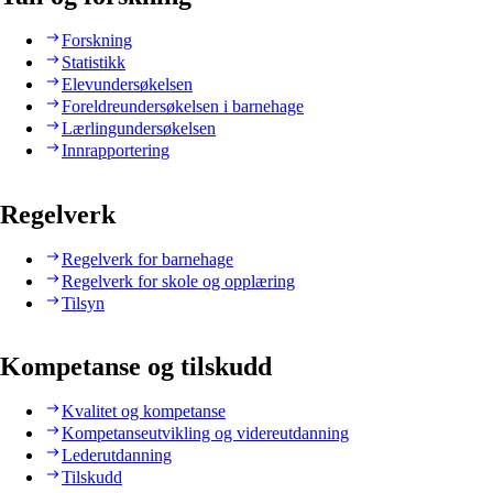
Forskning
Statistikk
Elevundersøkelsen
Foreldreundersøkelsen i barnehage
Lærlingundersøkelsen
Innrapportering
Regelverk
Regelverk for barnehage
Regelverk for skole og opplæring
Tilsyn
Kompetanse og tilskudd
Kvalitet og kompetanse
Kompetanseutvikling og videreutdanning
Lederutdanning
Tilskudd