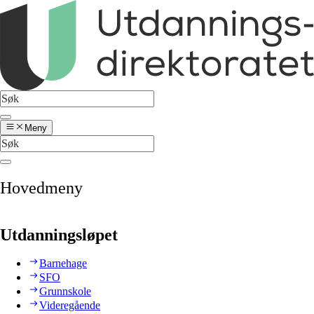
Meny
Hovedmeny
Utdanningsløpet
Barnehage
SFO
Grunnskole
Videregående