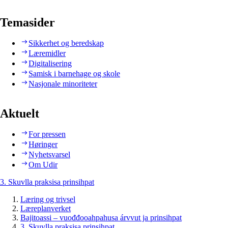
Temasider
Sikkerhet og beredskap
Læremidler
Digitalisering
Samisk i barnehage og skole
Nasjonale minoriteter
Aktuelt
For pressen
Høringer
Nyhetsvarsel
Om Udir
3. Skuvlla praksisa prinsihpat
Læring og trivsel
Læreplanverket
Bajitoassi – vuođđooahpahusa árvvut ja prinsihpat
3. Skuvlla praksisa prinsihpat