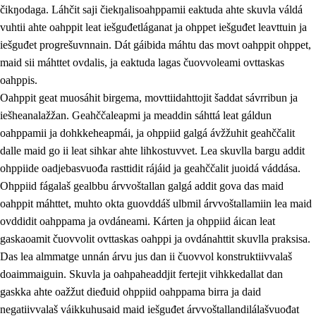
čikŋodaga. Láhčit saji čiekŋalisoahppamii eaktuda ahte skuvla váldá
vuhtii ahte oahppit leat iešguđetláganat ja ohppet iešguđet leavttuin ja
iešguđet progrešuvnnain. Dát gáibida máhtu das movt oahppit ohppet,
maid sii máhttet ovdalis, ja eaktuda lagas čuovvoleami ovttaskas
oahppis.
Oahppit geat muosáhit birgema, movttiidahttojit šaddat sávrribun ja
iešheanalažžan. Geahččaleapmi ja meaddin sáhttá leat gáldun
oahppamii ja dohkkeheapmái, ja ohppiid galgá ávžžuhit geahččalit
dalle maid go ii leat sihkar ahte lihkostuvvet. Lea skuvlla bargu addit
ohppiide oadjebasvuođa rasttidit rájáid ja geahččalit juoidá váddása.
Ohppiid fágalaš gealbbu árvvoštallan galgá addit gova das maid
oahppit máhttet, muhto okta guovddáš ulbmil árvvoštallamiin lea maid
ovddidit oahppama ja ovdáneami. Kárten ja ohppiid áican leat
gaskaoamit čuovvolit ovttaskas oahppi ja ovdánahttit skuvlla praksisa.
Das lea almmatge unnán árvu jus dan ii čuovvol konstruktiivvalaš
doaimmaiguin. Skuvla ja oahpaheaddjit fertejit vihkkedallat dan
gaskka ahte oažžut dieđuid ohppiid oahppama birra ja daid
negatiivvalaš váikkuhusaid maid iešguđet árvvoštallandilálašvuođat