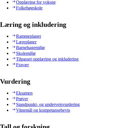
Opplæring for voksne
Folkehøgskole
Læring og inkludering
Rammeplaner
Læreplaner
Barnehagemiljø
Skolemiljø
Tilpasset opplæring og inkludering
Fravær
Vurdering
Eksamen
Prøver
Standpunkt- og underveisvurdering
Vitnemål og kompetansebevis
Tall og forskning