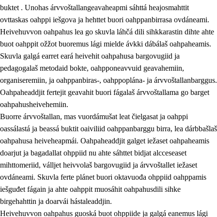
buktet . Unohas árvvoštallangeavaheapmi sáhttá heajosmahttit
ovttaskas oahppi iešgova ja hehttet buori oahppanbirrasa ovdáneami.
Heivehuvvon oahpahus lea go skuvla láhčá dili sihkkarastin dihte ahte
buot oahppit ožžot buoremus lági mielde ávkki dábálaš oahpaheamis.
Skuvla galgá earret eará heivehit oahpahusa bargovugiid ja
pedagogalaš metodaid bokte, oahpponeavvuid geavahemiin,
organiseremiin, ja oahppanbiras-, oahppoplána- ja árvvoštallanbarggus.
Oahpaheaddjit fertejit geavahit buori fágalaš árvvoštallama go barget
oahpahusheivehemiin.
Buorre árvvoštallan, mas vuordámušat leat čielgasat ja oahppi
oassálastá ja beassá buktit oaiviliid oahppanbarggu birra, lea dárbbašlaš
oahpahusa heiveheapmái. Oahpaheaddjit galget iežaset oahpaheamis
doarjut ja bagadallat ohppiid nu ahte sáhttet bidjat alcceseaset
mihttomeriid, válljet heivvolaš bargovugiid ja árvvoštallet iežaset
ovdáneami. Skuvla ferte plánet buori oktavuođa ohppiid oahppamis
iešguđet fágain ja ahte oahppit muosáhit oahpahusdili sihke
birgehahttin ja doarvái hástaleaddjin.
Heivehuvvon oahpahus guoská buot ohppiide ja galgá eanemus lági