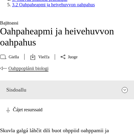
3.2 Oahpaheapmi ja heivehuvvon oahpahus
Bajitoassi
Oahpaheapmi ja heivehuvvon
oahpahus
Giella
Viečča
Juoge
Oahppoplánii biologi
Sisdoallu
Čájet resurssaid
Skuvla galgá láhčit dili buot ohppiid oahppamii ja