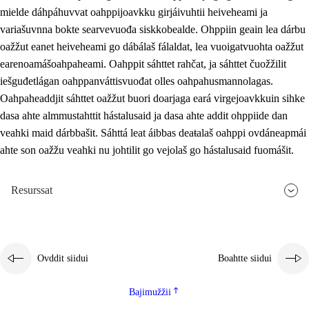
mielde dáhpáhuvvat oahppijoavkku girjáivuhtii heiveheami ja
variašuvnna bokte searvevuođa siskkobealde. Ohppiin geain lea dárbu
oažžut eanet heiveheami go dábálaš fálaldat, lea vuoigatvuohta oažžut
earenoamášoahpaheami. Oahppit sáhttet rahčat, ja sáhttet čuožžilit
iešguđetlágan oahppanváttisvuođat olles oahpahusmannolagas.
Oahpaheaddjit sáhttet oažžut buori doarjaga eará virgejoavkkuin sihke
dasa ahte almmustahttit hástalusaid ja dasa ahte addit ohppiide dan
veahki maid dárbbašit. Sáhttá leat áibbas deaŧalaš oahppi ovdáneapmái
ahte son oažžu veahki nu johtilit go vejolaš go hástalusaid fuomášit.
Resurssat
Ovddit siidui
Boahtte siidui
Bajimužžii