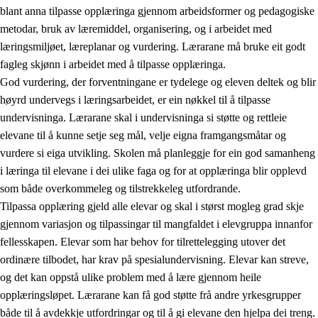
blant anna tilpasse opplæringa gjennom arbeidsformer og pedagogiske
metodar, bruk av læremiddel, organisering, og i arbeidet med
læringsmiljøet, læreplanar og vurdering. Lærarane må bruke eit godt
fagleg skjønn i arbeidet med å tilpasse opplæringa.
God vurdering, der forventningane er tydelege og eleven deltek og blir
høyrd undervegs i læringsarbeidet, er ein nøkkel til å tilpasse
undervisninga. Lærarane skal i undervisninga si støtte og rettleie
elevane til å kunne setje seg mål, velje eigna framgangsmåtar og
vurdere si eiga utvikling. Skolen må planleggje for ein god samanheng
i læringa til elevane i dei ulike faga og for at opplæringa blir opplevd
som både overkommeleg og tilstrekkeleg utfordrande.
Tilpassa opplæring gjeld alle elevar og skal i størst mogleg grad skje
gjennom variasjon og tilpassingar til mangfaldet i elevgruppa innanfor
fellesskapen. Elevar som har behov for tilrettelegging utover det
ordinære tilbodet, har krav på spesialundervisning. Elevar kan streve,
og det kan oppstå ulike problem med å lære gjennom heile
opplæringsløpet. Lærarane kan få god støtte frå andre yrkesgrupper
både til å avdekkje utfordringar og til å gi elevane den hjelpa dei treng.