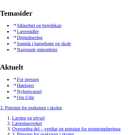
Temasider
Sikkerhet og beredskap
Læremidler
Digitalisering
Samisk i barnehage og skole
Nasjonale minoriteter
Aktuelt
For pressen
Høringer
Nyhetsvarsel
Om Udir
3. Prinsipp for praksisen i skolen
Læring og trivsel
Læreplanverket
Overordna del – verdiar og prinsipp for grunnopplæringa
3. Prinsipp for praksisen i skolen