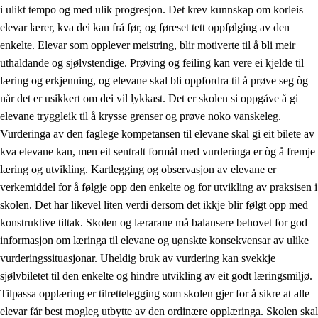
i ulikt tempo og med ulik progresjon. Det krev kunnskap om korleis
elevar lærer, kva dei kan frå før, og føreset tett oppfølging av den
enkelte. Elevar som opplever meistring, blir motiverte til å bli meir
uthaldande og sjølvstendige. Prøving og feiling kan vere ei kjelde til
læring og erkjenning, og elevane skal bli oppfordra til å prøve seg òg
når det er usikkert om dei vil lykkast. Det er skolen si oppgåve å gi
elevane tryggleik til å krysse grenser og prøve noko vanskeleg.
Vurderinga av den faglege kompetansen til elevane skal gi eit bilete av
kva elevane kan, men eit sentralt formål med vurderinga er òg å fremje
læring og utvikling. Kartlegging og observasjon av elevane er
verkemiddel for å følgje opp den enkelte og for utvikling av praksisen i
skolen. Det har likevel liten verdi dersom det ikkje blir følgt opp med
konstruktive tiltak. Skolen og lærarane må balansere behovet for god
informasjon om læringa til elevane og uønskte konsekvensar av ulike
vurderingssituasjonar. Uheldig bruk av vurdering kan svekkje
sjølvbiletet til den enkelte og hindre utvikling av eit godt læringsmiljø.
Tilpassa opplæring er tilrettelegging som skolen gjer for å sikre at alle
elevar får best mogleg utbytte av den ordinære opplæringa. Skolen skal