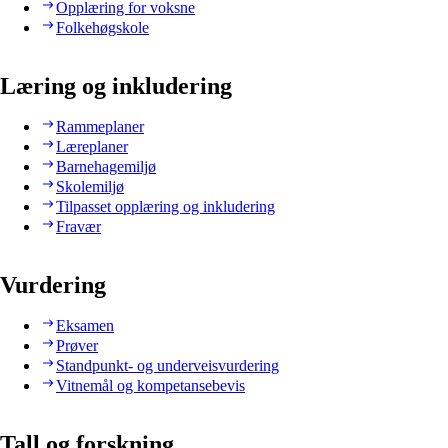
Opplæring for voksne
Folkehøgskole
Læring og inkludering
Rammeplaner
Læreplaner
Barnehagemiljø
Skolemiljø
Tilpasset opplæring og inkludering
Fravær
Vurdering
Eksamen
Prøver
Standpunkt- og underveisvurdering
Vitnemål og kompetansebevis
Tall og forskning