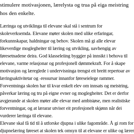
stimulere motivasjonen, lærelysta og trua på eiga meistring
hos den enkelte.
Læringa og utviklinga til elevane skal stå i sentrum for
skoleverksemda. Elevane møter skolen med ulike erfaringar,
forkunnskapar, haldningar og behov. Skolen må gi alle elevar
likeverdige moglegheiter til læring og utvikling, uavhengig av
føresetnadene deira. God klasseleiing byggjer på innsikt i behova til
elevane, varme relasjonar og profesjonell dømmekraft. For å skape
motivasjon og læreglede i undervisninga trengst eit breitt repertoar av
3.
Prinsipp for praksisen i skolen
læringsaktivitetar og -ressursar innanfor føreseielege rammer.
3.1
Eit inkluderande læringsmiljø
Forventninga skolen har til kvar enkelt elev om innsats og meistring,
påverkar læring og tru på eigne evner og moglegheiter. Det er derfor
3.2
Undervisning og tilpassa opplæring
avgjerande at skolen møter alle elevar med ambisiøse, men realistiske
3.3
Samarbeid mellom heim og skole
forventningar, og at lærarar utviser eit profesjonelt skjønn når dei
vurderer læringa til elevane.
3.4
Opplæring i lærebedrift og arbeidsliv
Elevane skal få tid til å utforske djupna i ulike fagområde. Å gi rom for
3.5
Profesjonsfellesskap og skoleutvikling
djupnelæring føreset at skolen tek omsyn til at elevane er ulike og lærer