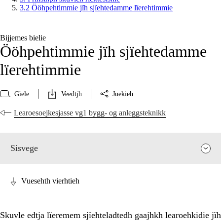
3.2 Ööhpehtimmie jïh sjïehtedamme lïerehtimmie
Bijjemes bielie
Ööhpehtimmie jïh sjïehtedamme
lïerehtimmie
Gïele
Veedtjh
Juekieh
Learoesoejkesjasse vg1 bygg- og anleggsteknikk
Sisvege
Vuesehth vierhtieh
Skuvle edtja lïeremem sjïehteladtedh gaajhkh learoehkidie jïh