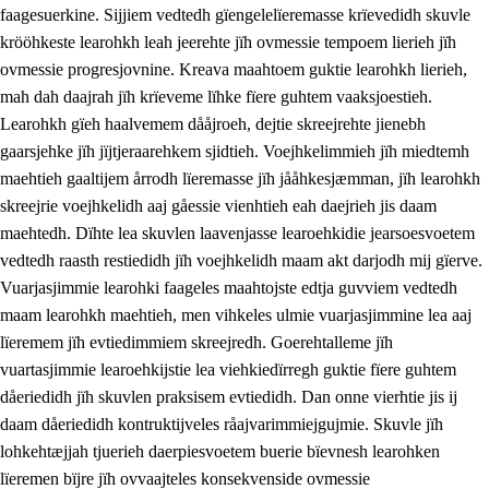
faagesuerkine. Sijjiem vedtedh gïengelelïeremasse krïevedidh skuvle
krööhkeste learohkh leah jeerehte jïh ovmessie tempoem lierieh jïh
ovmessie progresjovnine. Kreava maahtoem guktie learohkh lierieh,
mah dah daajrah jïh krïeveme lïhke fïere guhtem vaaksjoestieh.
Learohkh gïeh haalvemem dååjroeh, dejtie skreejrehte jienebh
gaarsjehke jïh jïjtjeraarehkem sjidtieh. Voejhkelimmieh jïh miedtemh
maehtieh gaaltijem årrodh lïeremasse jïh jååhkesjæmman, jïh learohkh
skreejrie voejhkelidh aaj gåessie vienhtieh eah daejrieh jis daam
maehtedh. Dïhte lea skuvlen laavenjasse learoehkidie jearsoesvoetem
vedtedh raasth restiedidh jïh voejhkelidh maam akt darjodh mij gïerve.
Vuarjasjimmie learohki faageles maahtojste edtja guvviem vedtedh
maam learohkh maehtieh, men vihkeles ulmie vuarjasjimmine lea aaj
lïeremem jïh evtiedimmiem skreejredh. Goerehtalleme jïh
vuartasjimmie learoehkijstie lea viehkiedïrregh guktie fïere guhtem
dåeriedidh jïh skuvlen praksisem evtiedidh. Dan onne vierhtie jis ij
daam dåeriedidh kontruktijveles råajvarimmiejgujmie. Skuvle jïh
lohkehtæjjah tjuerieh daerpiesvoetem buerie bïevnesh learohken
lïeremen bïjre jïh ovvaajteles konsekvenside ovmessie