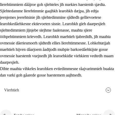
lïerehtimmiem dååjroe goh sjïehteles jïh nuekies haestemh sjædta.
Sjïehtedamme lïerehtimmie gaajhkh learohkh dæjpa, jïh edtja
jeenjemes jeerehtsinie jïh sjïehtedimmine sjïdtedh gellievoetese
learohkedåehkesne ektievoeten sisnie. Learohkh gïeh daarpesjieh
sjïehtedimmiem jïjnjebe sïejhme faalenasse, maahta sjïere
ööhpehtimmiem krïevedh. Learohkh maehtieh tjabredidh, jïh maahta
ovmessie dåeriesmoerh sjïdtedh ellies lïerehtimmesne. Lohkehtæjjah
maehtieh hijven dåarjoem åadtjodh mubpie barkoedåehkijste gosse
ovmessie haestemh vuejnedh jïh learoehkidie viehkiem vedtedh maam
daarpesjieh.
Dïhte maahta vihkeles learohken evtiedimmesne råajvarimmieh buakta
dan varki goh gåarede gosse haestemem aajhtsedh.
Vierhtieh