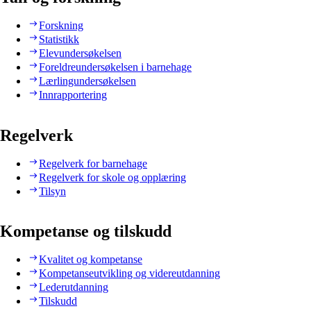
Forskning
Statistikk
Elevundersøkelsen
Foreldreundersøkelsen i barnehage
Lærlingundersøkelsen
Innrapportering
Regelverk
Regelverk for barnehage
Regelverk for skole og opplæring
Tilsyn
Kompetanse og tilskudd
Kvalitet og kompetanse
Kompetanseutvikling og videreutdanning
Lederutdanning
Tilskudd