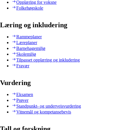
Opplæring for voksne
Folkehøgskole
Læring og inkludering
Rammeplaner
Læreplaner
Barnehagemiljø
Skolemiljø
Tilpasset opplæring og inkludering
Fravær
Vurdering
Eksamen
Prøver
Standpunkt- og underveisvurdering
Vitnemål og kompetansebevis
Tall og forskning