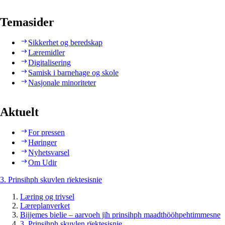
Temasider
Sikkerhet og beredskap
Læremidler
Digitalisering
Samisk i barnehage og skole
Nasjonale minoriteter
Aktuelt
For pressen
Høringer
Nyhetsvarsel
Om Udir
3. Prinsihph skuvlen rïektesisnie
Læring og trivsel
Læreplanverket
Bijjemes bielie – aarvoeh jïh prinsihph maadthööhpehtimmesne
3. Prinsihph skuvlen rïektesisnie