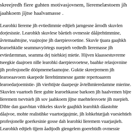
skreejredh fïere guhten motivasjovnem, lïeremelæstoem jïh
jaahkoem jïjtse haalvamasse .
Learohki lïereme jïh evtiedimmie edtjieh jarngesne årrodh skuvlen
dorjesisnie. Learohkh skuvlese båetieh ovmessie dååjrehtimmine,
åvtemaahtojne, vuajnojne jïh daerpiesvoetine. Skuvle tjuara gaajhkh
learoehkidie seammavyörtegs nuepieh vedtedh lïeremasse jïh
evtiedæmman, seamma dej tsiehkiej mietie. Hijven klaassestuvreme
tseegkie daajroen nïlle learohki daerpiesvoetese, baahke relasjovnine
jïh profesjonelle dööpmemefaamojne. Guktie skreejremem jïh
3.
Prinsihph skuvlen rïektesisnie
learoeaavoem skaepede lïerehtimmesne gamte repertoaarem
3.1
Feerhmeles lïeremebyjrese
learoedarjoemistie- jïh vierhtijste daarpesje åvtelhmïeredamme mierine.
Skuvlen vuartoeh fïere guhte learoehkasse barkoen jïh haalvemen bïjre
3.2
Ööhpehtimmie jïh sjïehtedamme lïerehtimmie
lïeremem tsevtsieh jïh sov jaahkoem jïjtse maehtelesvoete jïh nuepieh.
3.3
Gåetie jïh skuvle laavenjostoeh
Dïhte dan gaavhtan vihkeles skuvle gaajhkh learohkh dåastohte
dåajvoe, mohte realistihke vuartoejgujmie, jïh lohkehtæjjah vuesiehtieh
3.4
Lïerehtimmie learoesïeltesne jïh barkoejielemisnie
profesjonelle goerkesinie gosse dah learohki lïeremem vuarjasjieh.
3.5
Profesjonsektievoete jïh skuvleevtiedimmie
Learohkh edtjieh tïjjem åadtjodh gïengelem goerehtidh ovmessie