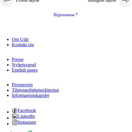
Evtebe sæjroe
Minngebe sæjroe
Bijjemassese
Om Udir
Kontakt oss
Presse
Nyhetsvarsel
English pages
Personvern
Tilgjengelighetserklæring
Informasjonskapsler
Facebook
LinkedIn
Instagram