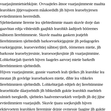
vuarjasjimmietsiehkijste. Ovvaajteles åtnoe vuarjasjimmeste maahta
learohken jïjtjevuajnoem måakoedidh jïh hijven learoebyjresen
evtiedimmiem heerredidh.
Sjïehtedamme lïereme lea sjïehtedimmie maam skuvle dorje dan
gaavhtan edtja vihtiestidh gaajhkh learohkh åadtjoeh bööremes
nåhtoem lïerehtimmeste. Skuvle maahta gaskem jeatjebh
lïerehtimmiem sjïehtedidh barkoevuekiejgujmie jïh pedagogeles
vuekiejgujmie, learoevierhtiej nåhtoej tjïrrh, öörnemen mietie, jïh
barkosne learoebyjresinie, learoesoejkesjinie jïh vuarjasjimmine.
Lohkehtæjjah tjuerieh hijven faageles aarvoej mietie barkedh
lïerehtimmiem sjïehtedidh.
Hijven vuarjasjimmie, gusnie vuartoeh leah tjïelkes jïh learohke lea
meatan jïh govlelge learoebarkoen mietie, dïhte lea vihkeles
lïerehtimmiem sjïehtedidh. Lohkehtæjjah edtjieh dej lïerehtimmine
learoehkidie dåarjoehtidh jïh bïhkedidh guktie learohkh maehtieh
ulmieh tseegkedh, sjïehteles haalvemevuekieh veeljedh jïh dej jïjtse
evtiedimmiem vuarjasjidh. Skuvle tjuara soejkesjidh hijven
ektievoetem learohken lïereminie dejnie ovmessie faagine jïh guktie