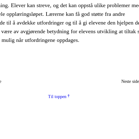
ning. Elever kan streve, og det kan oppstå ulike problemer me
le opplæringsløpet. Lærerne kan få god støtte fra andre
e til å avdekke utfordringer og til å gi elevene den hjelpen d
 være av avgjørende betydning for elevens utvikling at tiltak s
m mulig når utfordringene oppdages.
e
Neste sid
Til toppen