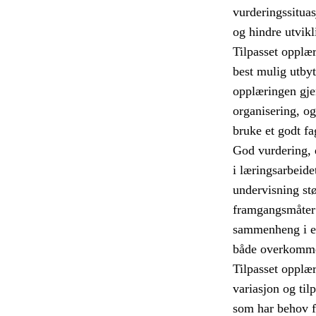
vurderingssitua
og hindre utvikl
Tilpasset opplæri
best mulig utbyt
opplæringen gje
organisering, o
bruke et godt fa
God vurdering, d
i læringsarbeide
undervisning stø
framgangsmåter 
sammenheng i el
både overkommel
Tilpasset opplær
variasjon og til
som har behov fo