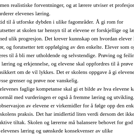
en realistiske forventninger, og at lærere utviser et profesjo
rderer elevenes læring.
tid til å utforske dybden i ulike fagområder. Å gi rom for
setter at skolen tar hensyn til at elevene er forskjellige og læ
med ulik progresjon. Det krever kunnskap om hvordan elever 
ør, og forutsetter tett oppfølging av den enkelte. Elever som 
res til å bli mer utholdende og selvstendige. Prøving og feili
l læring og erkjennelse, og elevene skal oppfordres til å prøve
usikkert om de vil lykkes. Det er skolens oppgave å gi eleven
rysse grenser og prøve noe vanskelig.
elevenes faglige kompetanse skal gi et bilde av hva elevene k
 formål med vurderingen er også å fremme læring og utvikling
observasjon av elevene er virkemidler for å følge opp den enk
 skolens praksis. Det har imidlertid liten verdi dersom det ikk
ktive tiltak. Skolen og lærerne må balansere behovet for god
elevenes læring og uønskede konsekvenser av ulike