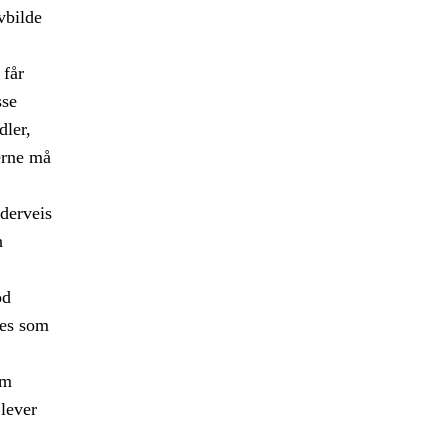
vbilde
 får
sse
ler,
erne må
nderveis
n
od
ves som
om
Elever