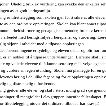
sjoner. Uheldig bruk av vurdering kan svekke den enkeltes sel
ingen av et godt læringsmiljø.
ng er tilrettelegging som skolen gjør for å sikre at alle elever
te av den ordinære opplæringen. Skolen kan blant annet tilpa
nnom arbeidsformer og pedagogiske metoder, bruk av læremid
g i arbeidet med læringsmiljøet, læreplaner og vurdering. Lær
glig skjønn i arbeidet med å tilpasse opplæringen.
er forventningene er tydelige og eleven deltar og blir hørt u
t, er en nøkkel til å tilpasse undervisningen. Lærerne skal i si
tte og veilede elevene til å kunne sette seg mål, velge egnede
og vurdere sin egen utvikling. Skolen må planlegge for en g
evenes læring i de ulike fagene og for at opplæringen opple
ig og tilstrekkelig utfordrende.
ing gjelder alle elever, og skal i størst mulig grad skje gjenn
pasninger til mangfoldet i elevgruppen innenfor fellesskapet. 
r tilrettelegging utover det ordinære tilbudet, har krav på