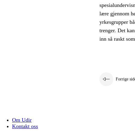
spesialundervis
lære gjennom he
yrkesgrupper båd
trenger. Det kan
inn så raskt so
Forrige sid
Om Udir
Kontakt oss