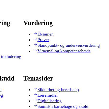
ring
Vurdering
Eksamen
Prøver
Standpunkt- og underveisvurdering
Vitnemål og kompetansebevis
 inkludering
skudd
Temasider
e
Sikkerhet og beredskap
og
Læremidler
Digitalisering
Samisk i barnehage og skole