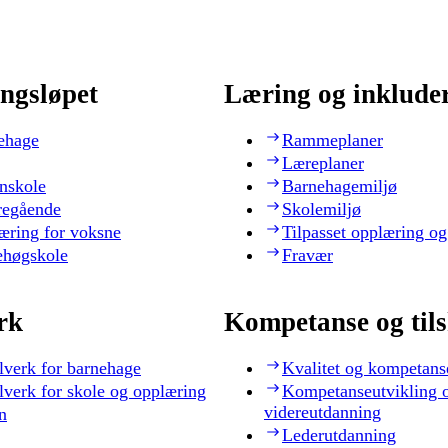
ngsløpet
Læring og inklude
ehage
Rammeplaner
Læreplaner
nskole
Barnehagemiljø
regående
Skolemiljø
æring for voksne
Tilpasset opplæring og
ehøgskole
Fravær
rk
Kompetanse og til
lverk for barnehage
Kvalitet og kompetans
lverk for skole og opplæring
Kompetanseutvikling 
videreutdanning
n
Lederutdanning