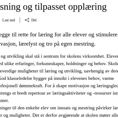
sning og tilpasset opplæring
Last ned
Del
egge til rette for læring for alle elever og stimuler
vasjon, lærelyst og tro på egen mestring.
og utvikling skal stå i sentrum for skolens virksomhet. Eleve
d ulike erfaringer, forkunnskaper, holdninger og behov. Sko
ikeverdige muligheter til læring og utvikling, uavhengig av der
God klasseledelse bygger på innsikt i elevenes behov, varme
rofesjonell dømmekraft. For å skape motivasjon og læringsgled
rengs et bredt repertoar av læringsaktiviteter og -ressurser in
mmer.
inger til den enkelte elev om innsats og mestring påvirker læ
r og muligheter. Det er derfor avgjørende at skolen møter alle