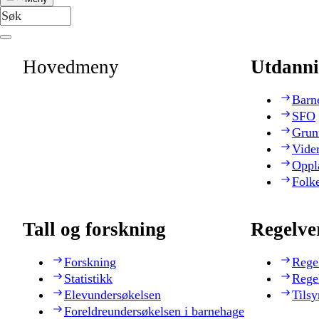
Hovedmeny
Utdanni
Barn
SFO
Grun
Vide
Oppl
Folk
Tall og forskning
Regelve
Forskning
Rege
Statistikk
Rege
Elevundersøkelsen
Tilsy
Foreldreundersøkelsen i barnehage