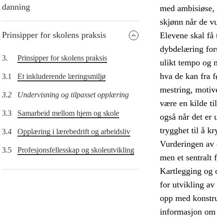
danning
med ambisiøse, m
skjønn når de vu
Prinsipper for skolens praksis
Elevene skal få 
dybdelæring forut
3.
Prinsipper for skolens praksis
ulikt tempo og 
hva de kan fra f
3.1
Et inkluderende læringsmiljø
mestring, motive
3.2
Undervisning og tilpasset opplæring
være en kilde ti
3.3
Samarbeid mellom hjem og skole
også når det er 
trygghet til å k
3.4
Opplæring i lærebedrift og arbeidsliv
Vurderingen av 
3.5
Profesjonsfellesskap og skoleutvikling
men et sentralt
Kartlegging og 
for utvikling av
opp med konstru
informasjon om 