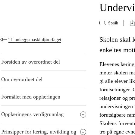
Undervi
Språk
Skolen skal l
Til anleggsmaskinførerfaget
enkeltes moti
Forsiden av overordnet del
Elevenes læring 
møter skolen me
Om overordnet del
gi alle elever l
forutsetninger. 
Formålet med opplæringen
relasjoner og p
undervisningen t
Opplæringens verdigrunnlag
forutsigbare ra
Skolens forventn
Prinsipper for læring, utvikling og
tro på egne evne