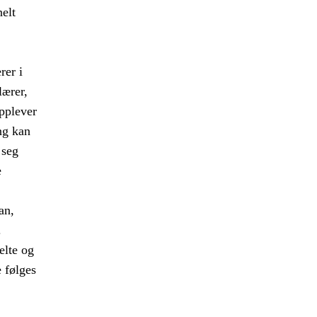
nelt
rer i
lærer,
opplever
ng kan
 seg
e
an,
.
elte og
e følges