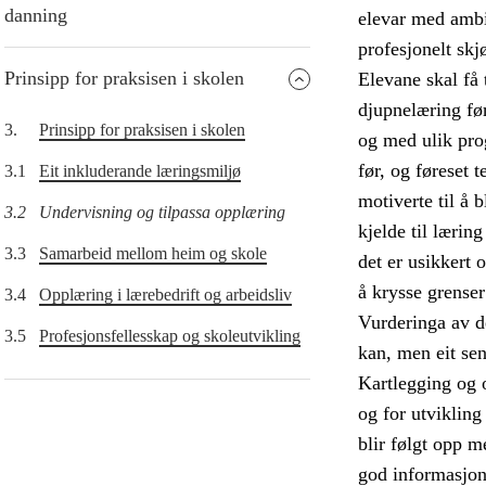
danning
elevar med ambis
profesjonelt skj
Prinsipp for praksisen i skolen
Elevane skal få 
djupnelæring før
3.
Prinsipp for praksisen i skolen
og med ulik pro
før, og føreset 
3.1
Eit inkluderande læringsmiljø
motiverte til å 
3.2
Undervisning og tilpassa opplæring
kjelde til lærin
3.3
Samarbeid mellom heim og skole
det er usikkert 
å krysse grense
3.4
Opplæring i lærebedrift og arbeidsliv
Vurderinga av de
3.5
Profesjonsfellesskap og skoleutvikling
kan, men eit sen
Kartlegging og 
og for utvikling
blir følgt opp m
god informasjon