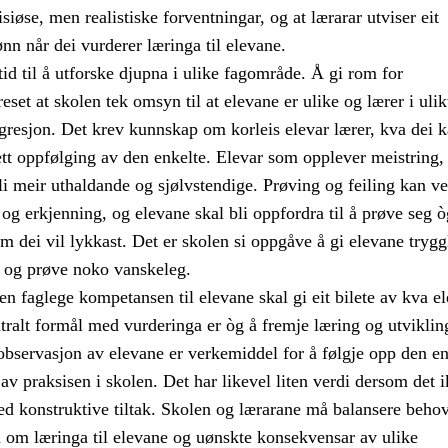
iøse, men realistiske forventningar, og at lærarar utviser eit
ønn når dei vurderer læringa til elevane.
tid til å utforske djupna i ulike fagområde. Å gi rom for
eset at skolen tek omsyn til at elevane er ulike og lærer i uli
gresjon. Det krev kunnskap om korleis elevar lærer, kva dei k
tett oppfølging av den enkelte. Elevar som opplever meistring, 
bli meir uthaldande og sjølvstendige. Prøving og feiling kan ve
g og erkjenning, og elevane skal bli oppfordra til å prøve seg ò
om dei vil lykkast. Det er skolen si oppgåve å gi elevane tryggl
r og prøve noko vanskeleg.
n faglege kompetansen til elevane skal gi eit bilete av kva e
tralt formål med vurderinga er òg å fremje læring og utviklin
observasjon av elevane er verkemiddel for å følgje opp den en
 av praksisen i skolen. Det har likevel liten verdi dersom det i
ed konstruktive tiltak. Skolen og lærarane må balansere behov
 om læringa til elevane og uønskte konsekvensar av ulike