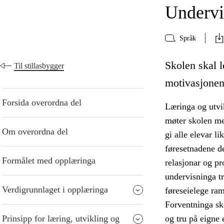
Undervi
Språk
Skolen skal le
Til stillasbygger
motivasjonen,
Forsida overordna del
Læringa og utvik
møter skolen me
Om overordna del
gi alle elevar l
føresetnadene de
Formålet med opplæringa
relasjonar og p
undervisninga tr
Verdigrunnlaget i opplæringa
føreseielege ra
Forventninga sko
Prinsipp for læring, utvikling og
og tru på eigne 