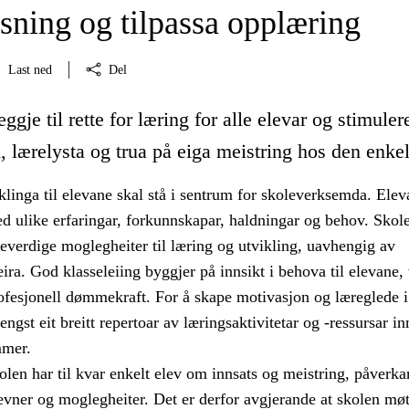
sning og tilpassa opplæring
Last ned
Del
ggje til rette for læring for alle elevar og stimuler
 lærelysta og trua på eiga meistring hos den enkel
linga til elevane skal stå i sentrum for skoleverksemda. Elev
d ulike erfaringar, forkunnskapar, haldningar og behov. Skol
ikeverdige moglegheiter til læring og utvikling, uavhengig av
ira. God klasseleiing byggjer på innsikt i behova til elevane
rofesjonell dømmekraft. For å skape motivasjon og læreglede i
engst eit breitt repertoar av læringsaktivitetar og -ressursar i
mmer.
len har til kvar enkelt elev om innsats og meistring, påverka
evner og moglegheiter. Det er derfor avgjerande at skolen møt