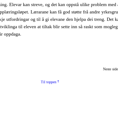
ning. Elevar kan streve, og det kan oppstå ulike problem med 
pplæringsløpet. Lærarane kan få god støtte frå andre yrkesgr
kje utfordringar og til å gi elevane den hjelpa dei treng. Det 
tviklinga til eleven at tiltak blir sette inn så raskt som mogleg
ir oppdaga.
Neste sid
Til toppen