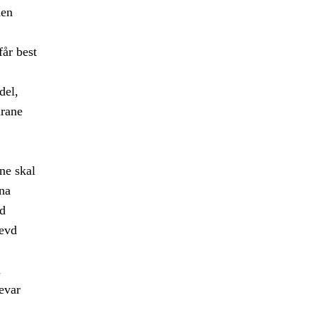
den
får best
del,
arane
ne skal
gna
od
levd
m
evar