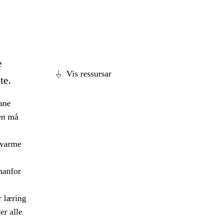
e
Vis ressursar
te.
ane
en må
, varme
nnanfor
r læring
er alle