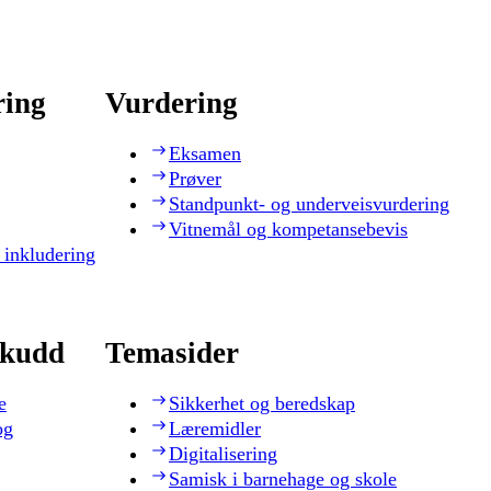
ring
Vurdering
Eksamen
Prøver
Standpunkt- og underveisvurdering
Vitnemål og kompetansebevis
 inkludering
skudd
Temasider
e
Sikkerhet og beredskap
og
Læremidler
Digitalisering
Samisk i barnehage og skole