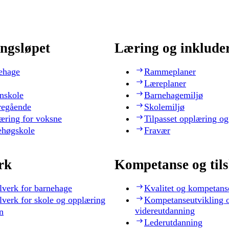
ngsløpet
Læring og inklude
ehage
Rammeplaner
Læreplaner
nskole
Barnehagemiljø
regående
Skolemiljø
æring for voksne
Tilpasset opplæring og
ehøgskole
Fravær
rk
Kompetanse og til
lverk for barnehage
Kvalitet og kompetans
lverk for skole og opplæring
Kompetanseutvikling 
videreutdanning
n
Lederutdanning