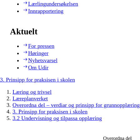
Lærlingundersøkelsen
Innrapportering
Aktuelt
For pressen
Høringer
Nyhetsvarsel
Om Udir
3. Prinsipp for praksisen i skolen
Læring og trivsel
Læreplanverket
Overordna del – verdiar og prinsipp for grunnopplæring
3. Prinsipp for praksisen i skolen
3.2 Undervisning og tilpassa opplæring
Overordna del