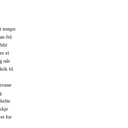
kt tempo
an frå
blir
re ei
g når
eik til
levane
g.
kelte
kkje
et for