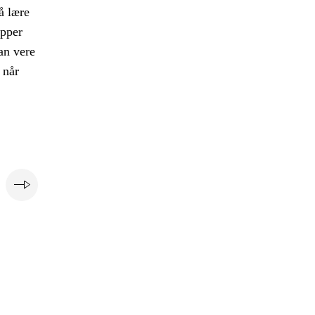
å lære
upper
kan vere
 når
e