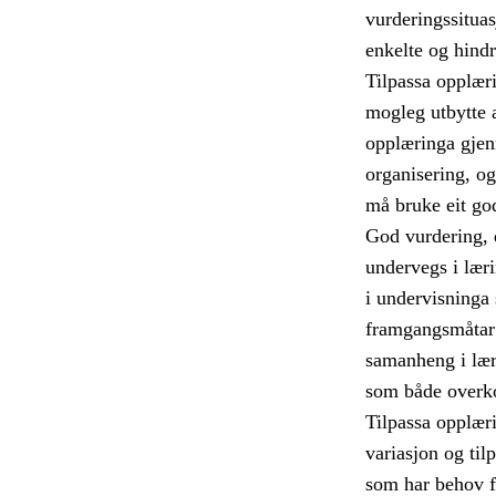
vurderingssituas
enkelte og hindr
Tilpassa opplærin
mogleg utbytte 
opplæringa gjen
organisering, og
må bruke eit god
God vurdering, d
undervegs i læri
i undervisninga s
framgangsmåtar 
samanheng i læri
som både overko
Tilpassa opplæri
variasjon og til
som har behov fo