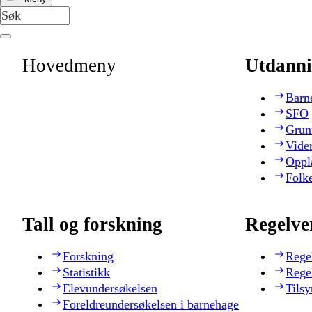
Hovedmeny
Utdanni
Barn
SFO
Grun
Vide
Oppl
Folk
Tall og forskning
Regelve
Forskning
Rege
Statistikk
Rege
Elevundersøkelsen
Tilsy
Foreldreundersøkelsen i barnehage