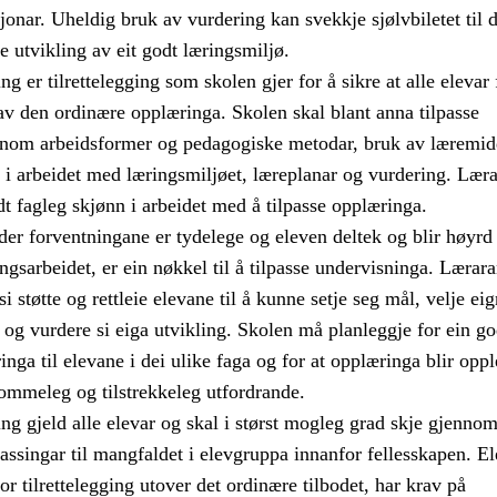
jonar. Uheldig bruk av vurdering kan svekkje sjølvbiletet til 
e utvikling av eit godt læringsmiljø.
g er tilrettelegging som skolen gjer for å sikre at alle elevar 
av den ordinære opplæringa. Skolen skal blant anna tilpasse
nom arbeidsformer og pedagogiske metodar, bruk av læremid
 i arbeidet med læringsmiljøet, læreplanar og vurdering. Lær
t fagleg skjønn i arbeidet med å tilpasse opplæringa.
er forventningane er tydelege og eleven deltek og blir høyrd
ngsarbeidet, er ein nøkkel til å tilpasse undervisninga. Lærara
i støtte og rettleie elevane til å kunne setje seg mål, velje ei
og vurdere si eiga utvikling. Skolen må planleggje for ein g
nga til elevane i dei ulike faga og for at opplæringa blir opp
mmeleg og tilstrekkeleg utfordrande.
ng gjeld alle elevar og skal i størst mogleg grad skje gjenno
passingar til mangfaldet i elevgruppa innanfor fellesskapen. El
r tilrettelegging utover det ordinære tilbodet, har krav på