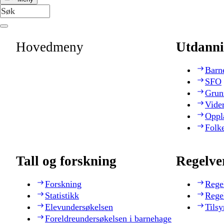
Hovedmeny
Utdanni
Barn
SFO
Grun
Vide
Oppl
Folk
Tall og forskning
Regelve
Forskning
Rege
Statistikk
Rege
Elevundersøkelsen
Tilsy
Foreldreundersøkelsen i barnehage