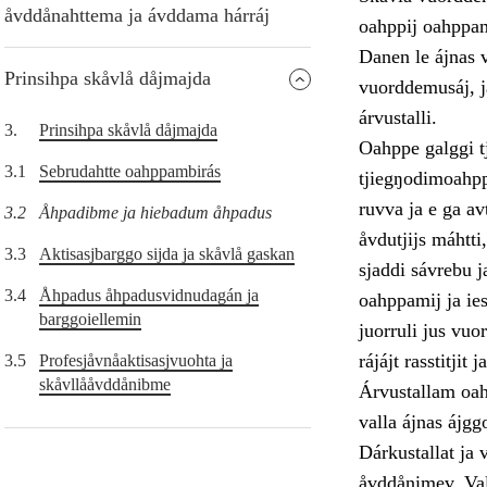
åvddånahttema ja ávddama hárráj
oahppij oahppam
Danen le ájnas v
Prinsihpa skåvlå dåjmajda
vuorddemusáj, j
árvustalli.
3.
Prinsihpa skåvlå dåjmajda
Oahppe galggi t
3.1
Sebrudahtte oahppambirás
tjiegŋodimoahppa
ruvva ja e ga a
3.2
Åhpadibme ja hiebadum åhpadus
åvdutjijs máhtti
3.3
Aktisasjbarggo sijda ja skåvlå gaskan
sjaddi sávrebu j
3.4
Åhpadus åhpadusvidnudagán ja
oahppamij ja ies
barggoiellemin
juorruli jus vu
rájájt rasstitjit 
3.5
Profesjåvnåaktisasjvuohta ja
skåvllååvddånibme
Árvustallam oah
valla ájnas ájg
Dárkustallat ja 
åvddånimev. Val