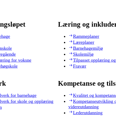
ngsløpet
Læring og inklude
ehage
Rammeplaner
Læreplaner
nskole
Barnehagemiljø
regående
Skolemiljø
æring for voksne
Tilpasset opplæring og
ehøgskole
Fravær
rk
Kompetanse og til
lverk for barnehage
Kvalitet og kompetans
lverk for skole og opplæring
Kompetanseutvikling 
videreutdanning
n
Lederutdanning