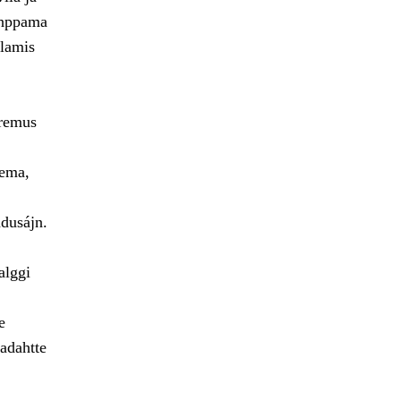
oahppama
llamis
oremus
nema,
adusájn.
alggi
e
adahtte