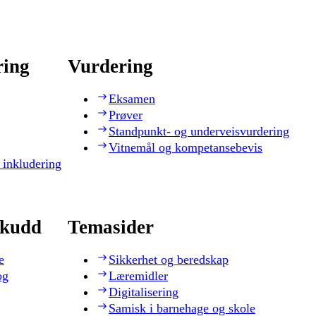
ring
Vurdering
Eksamen
Prøver
Standpunkt- og underveisvurdering
Vitnemål og kompetansebevis
 inkludering
skudd
Temasider
e
Sikkerhet og beredskap
og
Læremidler
Digitalisering
Samisk i barnehage og skole