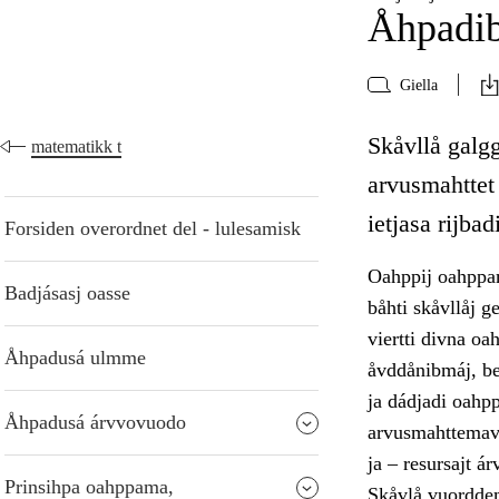
Åhpadib
Giella
Skåvllå galgg
matematikk t
arvusmahttet
ietjasa rijba
Forsiden overordnet del - lulesamisk
Oahppij oahppam
Badjásasj oasse
båhti skåvllåj g
viertti divna oa
Åhpadusá ulmme
åvddånibmáj, be
ja dádjadi oahpp
Åhpadusá árvvovuodo
arvusmahttemav
ja – resursajt á
Prinsihpa oahppama,
Skåvlå vuorddem