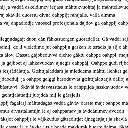
ij ja vaddá åskeldimev ietjasa máhtukvuohtaj ja máhttelisvu
aj skåvllå duosstu divna oahppijt rahtjalis, valla almma
a vaj åhpadiddje vuosedi profesjonála dájdov gå oahppij oa
jiegŋudagájt duon dán fáhkasuorgen guoradallat. Gå vaddi sa
mij, de li vieledime jut oahppijn gaskan le ærádis ja sij e åh
vta ålov. Dassta gájbbeduvvá diehto gåktu oahppe oahppi, maj
, ja gájbbet aj lahkavuodav ájnegis oahppáj. Oahppe gudi rijba
a iesjrádálattja. Gæhttjaladdam ja mieddema máhtti liehket gá
jdåbdduj, ja oahppe galggi hasoduvvat gæhttjalattatjit dalloj a
orbástuvvi. Skåvlå åvdåsvásstádus le oahppijda jasskavuodav v
ja gæhttjalattatjit juojddá mij le gássjelis.
ppij fágalasj máhtudagás vadda gåvåv dassta majt oahppe má
gomus árvustallamijn le aj oahppamav ja åvddånimev åvdedit.
váksjot oahppijt le vájkkudus gåtsedittjat ájnegattjajt ja skåvlå
la dassta ij le ávkke jus e boade makkirak buorre dåjma. Skåv