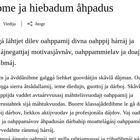
me ja hiebadum åhpadus
Viedtja
Juoge
á láhtjet dilev oahppamij divna oahppij hárráj ja
 ájnegattjaj motivasjåvnåv, oahppammielav ja doa
dibmáj.
 ja åvddånibme galggá liehket guovdátjin skåvlå dåjman. O
eŋga sierra åtsådallamij, ieme diedujn, guottoj ja dárboj. Skåvl
hppijda vaddet avtaárvvusasj máhttelisvuodajt oahppamij ja
rustahtek sijá máhtukvuodas. Buorre klassajådedibme le gå d
ij dárbov, liekkos aktijvuodav ja profesjonála dájdov. Vaj oad
 ja oahppamávov åhpadusán dárbahip moattelágásj oahppamd
rvvedahtte rámmaj hárráj.
usá ájnegis oahppáj mij gullu rahtjamussaj ja rijbadibmáj vá