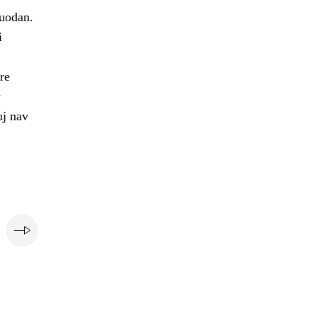
vuodan.
i
re
v
uj nav
e