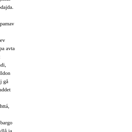
odajda.
hppamav
jev
pa avta
t
di,
lldon
j gå
addet
httá,
 bargo
llå ja