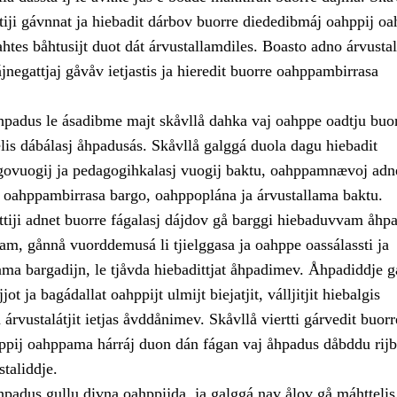
ttiji gávnnat ja hiebadit dárbov buorre diededibmáj oahppij 
ahtes båhtusijt duot dát árvustallamdiles. Boasto adno árvusta
jnegattjaj gåvåv ietjastis ja hieredit buorre oahppambirrasa
adus le ásadibme majt skåvllå dahka vaj oahppe oadtju bu
lis dábálasj åhpadusás. Skåvllå galggá duola dagu hiebadit
ovuogij ja pedagogihkalasj vuogij baktu, oahppamnævoj ad
a oahppambirrasa bargo, oahppoplána ja árvustallama baktu.
ttiji adnet buorre fágalasj dájdov gå barggi hiebaduvvam åhp
am, gånnå vuorddemusá li tjielggasa ja oahppe oassálassti ja
ama bargadijn, le tjåvda hiebadittjat åhpadimev. Åhpadiddje g
jot ja bagádallat oahppijt ulmijt biejatjit, válljitjit hiebalgis
 árvustalátjit ietjas åvddånimev. Skåvllå viertti gárvedit buorr
ppij oahppama hárráj duon dán fágan vaj åhpadus dåbddu rijb
staliddje.
adus gullu divna oahppijda, ja galggá nav ålov gå máhttelis