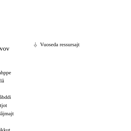
Vuoseda ressursajt
jvov
ahppe
lå
åbddi
tjot
åjmajt
jkkut