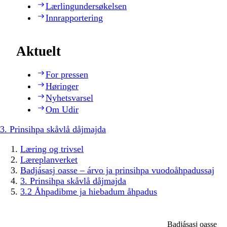
Lærlingundersøkelsen
Innrapportering
Aktuelt
For pressen
Høringer
Nyhetsvarsel
Om Udir
3. Prinsihpa skåvlå dåjmajda
Læring og trivsel
Læreplanverket
Badjásasj oasse – árvo ja prinsihpa vuodoåhpadussaj
3. Prinsihpa skåvlå dåjmajda
3.2 Åhpadibme ja hiebadum åhpadus
Badjásasj oasse