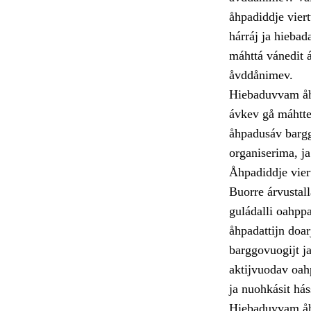
åhpadiddje vier
hárráj ja hiebad
máhttá vánedit á
åvddånimev.
Hiebaduvvam åhp
ávkev gå máhtte
åhpadusáv bargg
organiserima, j
Åhpadiddje vier
Buorre árvustall
guládalli oahpp
åhpadattijn doarj
barggovuogijt ja
aktijvuodav oah
ja nuohkásit hás
Hiebaduvvam åhp