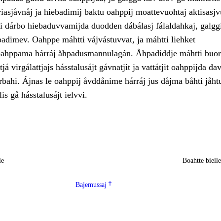
iasjåvnåj ja hiebadimij baktu oahppij moattevuohtaj aktisasj
 dárbo hiebaduvvamijda duodden dábálasj fálaldahkaj, galgg
padimev. Oahppe máhtti vájvástuvvat, ja máhtti liehket
oahppama hárráj åhpadusmannulagán. Åhpadiddje máhtti buor
tjá virgálattjajs hásstalusájt gávnatjit ja vattátjit oahppijda da
bahi. Ájnas le oahppij åvddånime hárráj jus dåjma båhti jåht
is gå hásstalusájt ielvvi.
le
Boahtte biell
Bajemussaj