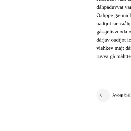
dáhpáduvvat var
Oahppe gænna li
oadtjot sierraåh
gássjelisvuoda 
dårjav oadtjot ie
viehkev majt dár
ruvva gå máhttel
Åvdep biel