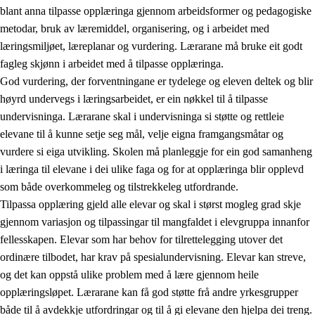
blant anna tilpasse opplæringa gjennom arbeidsformer og pedagogiske
metodar, bruk av læremiddel, organisering, og i arbeidet med
læringsmiljøet, læreplanar og vurdering. Lærarane må bruke eit godt
fagleg skjønn i arbeidet med å tilpasse opplæringa.
God vurdering, der forventningane er tydelege og eleven deltek og blir
høyrd undervegs i læringsarbeidet, er ein nøkkel til å tilpasse
undervisninga. Lærarane skal i undervisninga si støtte og rettleie
elevane til å kunne setje seg mål, velje eigna framgangsmåtar og
vurdere si eiga utvikling. Skolen må planleggje for ein god samanheng
i læringa til elevane i dei ulike faga og for at opplæringa blir opplevd
som både overkommeleg og tilstrekkeleg utfordrande.
Tilpassa opplæring gjeld alle elevar og skal i størst mogleg grad skje
gjennom variasjon og tilpassingar til mangfaldet i elevgruppa innanfor
fellesskapen. Elevar som har behov for tilrettelegging utover det
ordinære tilbodet, har krav på spesialundervisning. Elevar kan streve,
og det kan oppstå ulike problem med å lære gjennom heile
opplæringsløpet. Lærarane kan få god støtte frå andre yrkesgrupper
både til å avdekkje utfordringar og til å gi elevane den hjelpa dei treng.