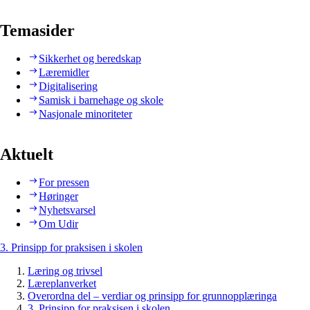
Temasider
Sikkerhet og beredskap
Læremidler
Digitalisering
Samisk i barnehage og skole
Nasjonale minoriteter
Aktuelt
For pressen
Høringer
Nyhetsvarsel
Om Udir
3. Prinsipp for praksisen i skolen
Læring og trivsel
Læreplanverket
Overordna del – verdiar og prinsipp for grunnopplæringa
3. Prinsipp for praksisen i skolen