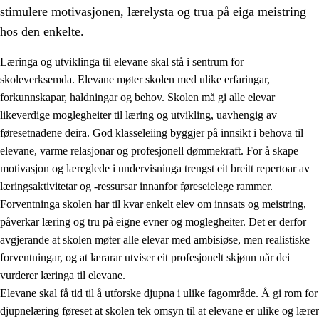
stimulere motivasjonen, lærelysta og trua på eiga meistring
hos den enkelte.
Læringa og utviklinga til elevane skal stå i sentrum for
skoleverksemda. Elevane møter skolen med ulike erfaringar,
forkunnskapar, haldningar og behov. Skolen må gi alle elevar
likeverdige moglegheiter til læring og utvikling, uavhengig av
føresetnadene deira. God klasseleiing byggjer på innsikt i behova til
elevane, varme relasjonar og profesjonell dømmekraft. For å skape
motivasjon og læreglede i undervisninga trengst eit breitt repertoar av
3.
Prinsipp for praksisen i skolen
læringsaktivitetar og -ressursar innanfor føreseielege rammer.
3.1
Eit inkluderande læringsmiljø
Forventninga skolen har til kvar enkelt elev om innsats og meistring,
påverkar læring og tru på eigne evner og moglegheiter. Det er derfor
3.2
Undervisning og tilpassa opplæring
avgjerande at skolen møter alle elevar med ambisiøse, men realistiske
3.3
Samarbeid mellom heim og skole
forventningar, og at lærarar utviser eit profesjonelt skjønn når dei
vurderer læringa til elevane.
3.4
Opplæring i lærebedrift og arbeidsliv
Elevane skal få tid til å utforske djupna i ulike fagområde. Å gi rom for
3.5
Profesjonsfellesskap og skoleutvikling
djupnelæring føreset at skolen tek omsyn til at elevane er ulike og lærer