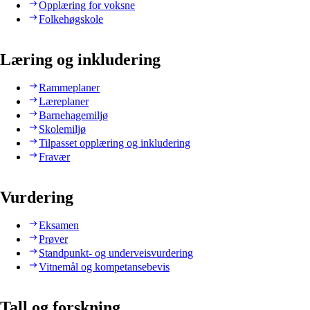
Opplæring for voksne
Folkehøgskole
Læring og inkludering
Rammeplaner
Læreplaner
Barnehagemiljø
Skolemiljø
Tilpasset opplæring og inkludering
Fravær
Vurdering
Eksamen
Prøver
Standpunkt- og underveisvurdering
Vitnemål og kompetansebevis
Tall og forskning