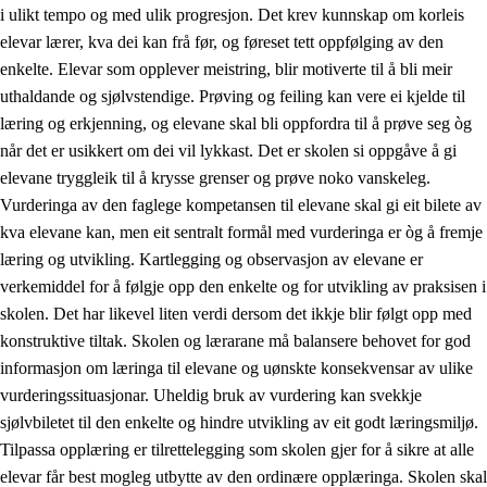
i ulikt tempo og med ulik progresjon. Det krev kunnskap om korleis
elevar lærer, kva dei kan frå før, og føreset tett oppfølging av den
enkelte. Elevar som opplever meistring, blir motiverte til å bli meir
uthaldande og sjølvstendige. Prøving og feiling kan vere ei kjelde til
læring og erkjenning, og elevane skal bli oppfordra til å prøve seg òg
når det er usikkert om dei vil lykkast. Det er skolen si oppgåve å gi
elevane tryggleik til å krysse grenser og prøve noko vanskeleg.
Vurderinga av den faglege kompetansen til elevane skal gi eit bilete av
kva elevane kan, men eit sentralt formål med vurderinga er òg å fremje
læring og utvikling. Kartlegging og observasjon av elevane er
verkemiddel for å følgje opp den enkelte og for utvikling av praksisen i
skolen. Det har likevel liten verdi dersom det ikkje blir følgt opp med
konstruktive tiltak. Skolen og lærarane må balansere behovet for god
informasjon om læringa til elevane og uønskte konsekvensar av ulike
vurderingssituasjonar. Uheldig bruk av vurdering kan svekkje
sjølvbiletet til den enkelte og hindre utvikling av eit godt læringsmiljø.
Tilpassa opplæring er tilrettelegging som skolen gjer for å sikre at alle
elevar får best mogleg utbytte av den ordinære opplæringa. Skolen skal