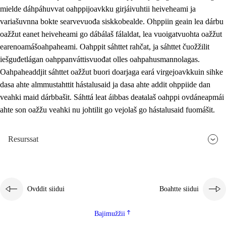
mielde dáhpáhuvvat oahppijoavkku girjáivuhtii heiveheami ja
variašuvnna bokte searvevuođa siskkobealde. Ohppiin geain lea dárbu
oažžut eanet heiveheami go dábálaš fálaldat, lea vuoigatvuohta oažžut
earenoamášoahpaheami. Oahppit sáhttet rahčat, ja sáhttet čuožžilit
iešguđetlágan oahppanváttisvuođat olles oahpahusmannolagas.
Oahpaheaddjit sáhttet oažžut buori doarjaga eará virgejoavkkuin sihke
dasa ahte almmustahttit hástalusaid ja dasa ahte addit ohppiide dan
veahki maid dárbbašit. Sáhttá leat áibbas deaŧalaš oahppi ovdáneapmái
ahte son oažžu veahki nu johtilit go vejolaš go hástalusaid fuomášit.
Resurssat
Ovddit siidui
Boahtte siidui
Bajimužžii