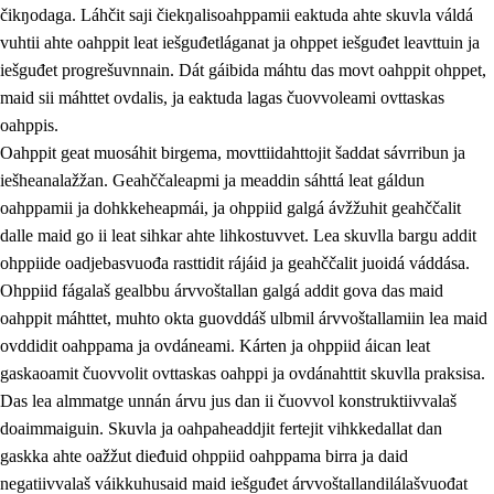
čikŋodaga. Láhčit saji čiekŋalisoahppamii eaktuda ahte skuvla váldá
vuhtii ahte oahppit leat iešguđetláganat ja ohppet iešguđet leavttuin ja
iešguđet progrešuvnnain. Dát gáibida máhtu das movt oahppit ohppet,
maid sii máhttet ovdalis, ja eaktuda lagas čuovvoleami ovttaskas
oahppis.
Oahppit geat muosáhit birgema, movttiidahttojit šaddat sávrribun ja
iešheanalažžan. Geahččaleapmi ja meaddin sáhttá leat gáldun
oahppamii ja dohkkeheapmái, ja ohppiid galgá ávžžuhit geahččalit
dalle maid go ii leat sihkar ahte lihkostuvvet. Lea skuvlla bargu addit
ohppiide oadjebasvuođa rasttidit rájáid ja geahččalit juoidá váddása.
Ohppiid fágalaš gealbbu árvvoštallan galgá addit gova das maid
oahppit máhttet, muhto okta guovddáš ulbmil árvvoštallamiin lea maid
ovddidit oahppama ja ovdáneami. Kárten ja ohppiid áican leat
gaskaoamit čuovvolit ovttaskas oahppi ja ovdánahttit skuvlla praksisa.
Das lea almmatge unnán árvu jus dan ii čuovvol konstruktiivvalaš
doaimmaiguin. Skuvla ja oahpaheaddjit fertejit vihkkedallat dan
gaskka ahte oažžut dieđuid ohppiid oahppama birra ja daid
negatiivvalaš váikkuhusaid maid iešguđet árvvoštallandilálašvuođat