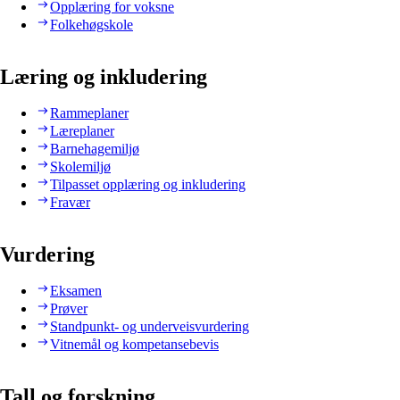
Opplæring for voksne
Folkehøgskole
Læring og inkludering
Rammeplaner
Læreplaner
Barnehagemiljø
Skolemiljø
Tilpasset opplæring og inkludering
Fravær
Vurdering
Eksamen
Prøver
Standpunkt- og underveisvurdering
Vitnemål og kompetansebevis
Tall og forskning