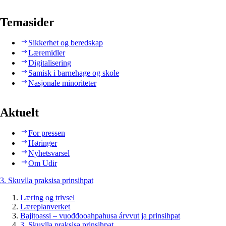
Temasider
Sikkerhet og beredskap
Læremidler
Digitalisering
Samisk i barnehage og skole
Nasjonale minoriteter
Aktuelt
For pressen
Høringer
Nyhetsvarsel
Om Udir
3. Skuvlla praksisa prinsihpat
Læring og trivsel
Læreplanverket
Bajitoassi – vuođđooahpahusa árvvut ja prinsihpat
3. Skuvlla praksisa prinsihpat