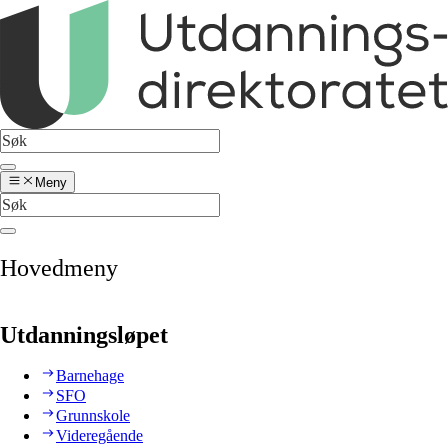
Meny
Hovedmeny
Utdanningsløpet
Barnehage
SFO
Grunnskole
Videregående