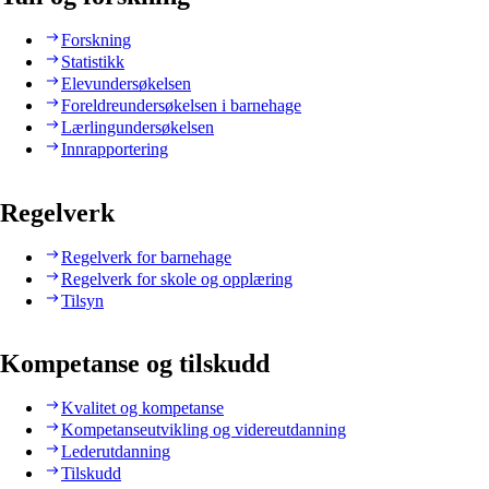
Forskning
Statistikk
Elevundersøkelsen
Foreldreundersøkelsen i barnehage
Lærlingundersøkelsen
Innrapportering
Regelverk
Regelverk for barnehage
Regelverk for skole og opplæring
Tilsyn
Kompetanse og tilskudd
Kvalitet og kompetanse
Kompetanseutvikling og videreutdanning
Lederutdanning
Tilskudd