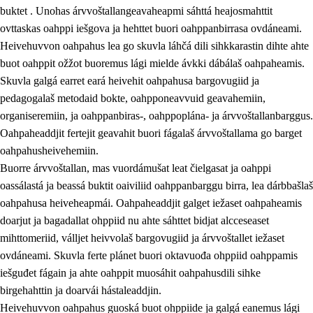
buktet . Unohas árvvoštallangeavaheapmi sáhttá heajosmahttit
ovttaskas oahppi iešgova ja hehttet buori oahppanbirrasa ovdáneami.
Heivehuvvon oahpahus lea go skuvla láhčá dili sihkkarastin dihte ahte
buot oahppit ožžot buoremus lági mielde ávkki dábálaš oahpaheamis.
Skuvla galgá earret eará heivehit oahpahusa bargovugiid ja
pedagogalaš metodaid bokte, oahpponeavvuid geavahemiin,
organiseremiin, ja oahppanbiras-, oahppoplána- ja árvvoštallanbarggus.
Oahpaheaddjit fertejit geavahit buori fágalaš árvvoštallama go barget
oahpahusheivehemiin.
Buorre árvvoštallan, mas vuordámušat leat čielgasat ja oahppi
oassálastá ja beassá buktit oaiviliid oahppanbarggu birra, lea dárbbašlaš
oahpahusa heiveheapmái. Oahpaheaddjit galget iežaset oahpaheamis
doarjut ja bagadallat ohppiid nu ahte sáhttet bidjat alcceseaset
mihttomeriid, válljet heivvolaš bargovugiid ja árvvoštallet iežaset
ovdáneami. Skuvla ferte plánet buori oktavuođa ohppiid oahppamis
iešguđet fágain ja ahte oahppit muosáhit oahpahusdili sihke
birgehahttin ja doarvái hástaleaddjin.
Heivehuvvon oahpahus guoská buot ohppiide ja galgá eanemus lági