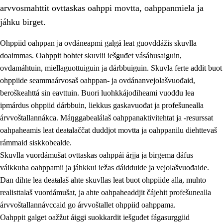
arvvosmahttit ovttaskas oahppi movtta, oahppanmiela ja
jáhku birget.
Ohppiid oahppan ja ovdáneapmi galgá leat guovddážis skuvlla
doaimmas. Oahppit bohtet skuvlii iešguđet vásáhusaiguin,
ovdamáhtuin, miellaguottuiguin ja dárbbuiguin. Skuvla ferte addit buot
ohppiide seammaárvosaš oahppan- ja ovdánanvejolašvuođaid,
beroškeahttá sin eavttuin. Buori luohkkájođiheami vuođđu lea
ipmárdus ohppiid dárbbuin, liekkus gaskavuođat ja profešunealla
árvvoštallannákca. Máŋggabealálaš oahppanaktivitehtat ja -resurssat
3.
Skuvlla praksisa prinsihpat
oahpaheamis leat deaŧalaččat duddjot movtta ja oahppanilu diehttevaš
3.1
Fátmmasteaddji oahppanbiras
rámmaid siskkobealde.
Skuvlla vuordámušat ovttaskas oahppái árjja ja birgema dáfus
3.2
Oahpaheapmi ja heivehuvvon oahpahus
váikkuha oahppamii ja jáhkkui iežas dáidduide ja vejolašvuođaide.
3.3
Ovttasbargu ruovttu ja skuvlla gaskka
Dan dihte lea deaŧalaš ahte skuvllas leat buot ohppiide alla, muhto
realisttalaš vuordámušat, ja ahte oahpaheaddjit čájehit profešunealla
3.4
Oahpahus oahppofitnodagas ja bargoeallimis
árvvoštallannávccaid go árvvoštallet ohppiid oahppama.
3.5
Profešuvdnasearvevuohta ja skuvlaovdáneapmi
Oahppit galget oažžut áiggi suokkardit iešguđet fágasurggiid