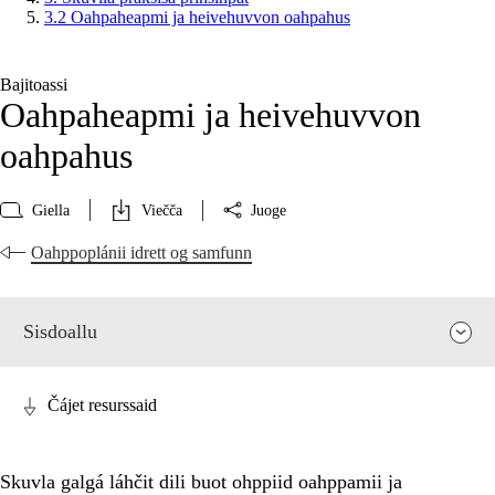
3.2 Oahpaheapmi ja heivehuvvon oahpahus
Bajitoassi
Oahpaheapmi ja heivehuvvon
oahpahus
Giella
Viečča
Juoge
Oahppoplánii idrett og samfunn
Sisdoallu
Čájet resurssaid
Skuvla galgá láhčit dili buot ohppiid oahppamii ja